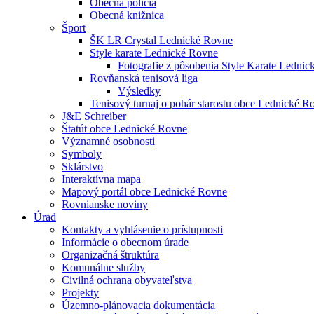
Obecná polícia
Obecná knižnica
Šport
ŠK LR Crystal Lednické Rovne
Style karate Lednické Rovne
Fotografie z pôsobenia Style Karate Ledni
Rovňanská tenisová liga
Výsledky
Tenisový turnaj o pohár starostu obce Lednické 
J&E Schreiber
Štatút obce Lednické Rovne
Významné osobnosti
Symboly
Sklárstvo
Interaktívna mapa
Mapový portál obce Lednické Rovne
Rovnianske noviny
Úrad
Kontakty a vyhlásenie o prístupnosti
Informácie o obecnom úrade
Organizačná štruktúra
Komunálne služby
Civilná ochrana obyvateľstva
Projekty
Územno-plánovacia dokumentácia