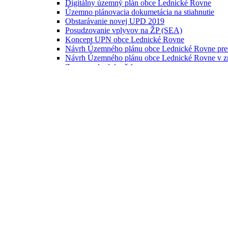
Digitálny územný plán obce Lednické Rovne
Územno plánovacia dokumetácia na stiahnutie
Obstarávanie novej UPD 2019
Posudzovanie vplyvov na ŽP (SEA)
Koncept UPN obce Lednické Rovne
Návrh Územného plánu obce Lednické Rovne pred 
Návrh Územného plánu obce Lednické Rovne v zm
Zmeny a doplnky č.1
Program rozvoja obce na roky 2024 - 2030
Program rozvoja bývania
Komunitný plán sociálnych služieb
Tlačivá
Univerzálny formulár
Ochrana osobných údajov
Samospráva
Starosta obce
Zástupca starostu
Kompetencie
Obecné zastupiteľstvo
Komisie pri OZ
Kontrolór obce
Zasadnutia OZ
25. 6. 2026
Pozvánka
Dochádzka poslancov