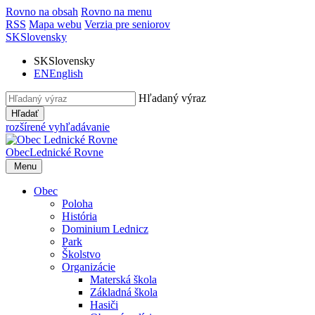
Rovno na obsah
Rovno na menu
RSS
Mapa webu
Verzia pre seniorov
SK
Slovensky
SK
Slovensky
EN
English
Hľadaný výraz
Hľadať
rozšírené vyhľadávanie
Obec
Lednické Rovne
Menu
Obec
Poloha
História
Dominium Lednicz
Park
Školstvo
Organizácie
Materská škola
Základná škola
Hasiči