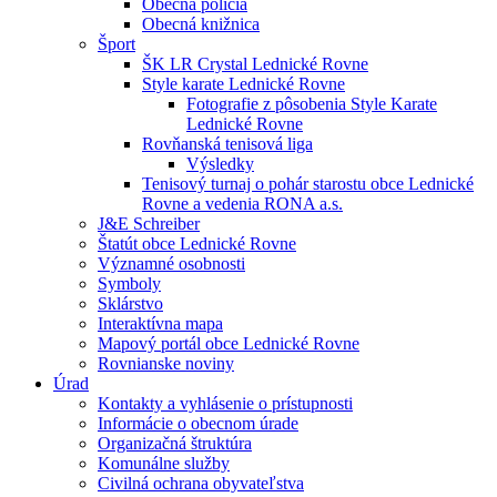
Obecná polícia
Obecná knižnica
Šport
ŠK LR Crystal Lednické Rovne
Style karate Lednické Rovne
Fotografie z pôsobenia Style Karate
Lednické Rovne
Rovňanská tenisová liga
Výsledky
Tenisový turnaj o pohár starostu obce Lednické
Rovne a vedenia RONA a.s.
J&E Schreiber
Štatút obce Lednické Rovne
Významné osobnosti
Symboly
Sklárstvo
Interaktívna mapa
Mapový portál obce Lednické Rovne
Rovnianske noviny
Úrad
Kontakty a vyhlásenie o prístupnosti
Informácie o obecnom úrade
Organizačná štruktúra
Komunálne služby
Civilná ochrana obyvateľstva