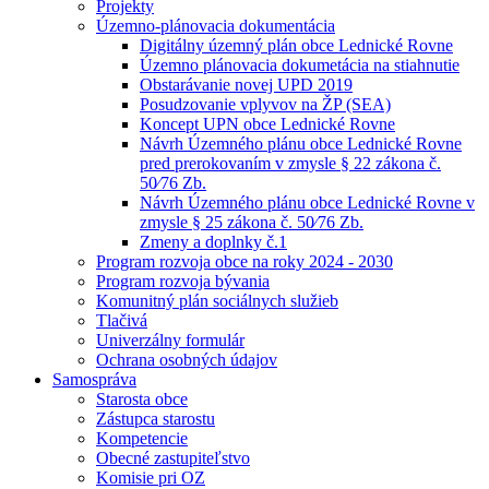
Projekty
Územno-plánovacia dokumentácia
Digitálny územný plán obce Lednické Rovne
Územno plánovacia dokumetácia na stiahnutie
Obstarávanie novej UPD 2019
Posudzovanie vplyvov na ŽP (SEA)
Koncept UPN obce Lednické Rovne
Návrh Územného plánu obce Lednické Rovne
pred prerokovaním v zmysle § 22 zákona č.
50⁄76 Zb.
Návrh Územného plánu obce Lednické Rovne v
zmysle § 25 zákona č. 50⁄76 Zb.
Zmeny a doplnky č.1
Program rozvoja obce na roky 2024 - 2030
Program rozvoja bývania
Komunitný plán sociálnych služieb
Tlačivá
Univerzálny formulár
Ochrana osobných údajov
Samospráva
Starosta obce
Zástupca starostu
Kompetencie
Obecné zastupiteľstvo
Komisie pri OZ