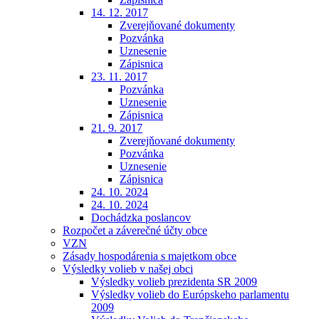
14. 12. 2017
Zverejňované dokumenty
Pozvánka
Uznesenie
Zápisnica
23. 11. 2017
Pozvánka
Uznesenie
Zápisnica
21. 9. 2017
Zverejňované dokumenty
Pozvánka
Uznesenie
Zápisnica
24. 10. 2024
24. 10. 2024
Dochádzka poslancov
Rozpočet a záverečné účty obce
VZN
Zásady hospodárenia s majetkom obce
Výsledky volieb v našej obci
Výsledky volieb prezidenta SR 2009
Výsledky volieb do Európskeho parlamentu
2009