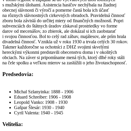
s mužskými úlohami. Asistencia hasičov nechýbala na žiadnej
obecnej slávnosti či výročí a pomerne častá bola ich účasť
na rôznych slávnostných cirkevných obradoch. Pravidelná činnosť
zboru bola závislá do určitej miery od finančných možností. Popri
subvenciách do štátnych úradov získaval prostriedky vo forme
darov od mecenášov, zo zbierok, ale dokázal si ich zaobstarať
i svojou činnosťou. Bol to celý rad zábav, majálesov, ale prím hrala
divadelná činnosť. Vznikla už v roku 1930 a trvala celých 30 rokov.
Takmer každoročne sa ochotníci z DHZ svojimi skvelými
hereckými výkonmi predstavili obecenstvu doma i v okolitých
obciach. Na záver si pripomíname mená tých, ktorý dlhé roky stáli
na čele spolku a veľkou mierov sa zaslúžili o jeho životaschopnosť.
Predsedovia:
Michal Szlanyinka: 1888 - 1906
Eduard Schreiber: 1906 - 1908
Leopold Vanko: 1908 - 1930
Gašpar Šlesár: 1930 - 1940
Cyril Valenta: 1940 - 1945
Velitelia: