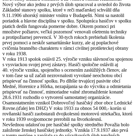
Nový výbor ako jednu z prvých úloh spracoval a uviedol do života
Základné stanovy spolku, ktoré v reči maďarskej schválil dňa
9.11.1906 uhorský minister vnútra v Budapešti. Nimi sa nastolil
poriadok a hlavne disciplína v spolku. Spolupráca hasičov v spolku
piatich dedín fungovala pomerne dobre. Okrem pomoci pri
množstve požiarov, veľkú pozornosť venovali ošetreniu techniky
a protipožiarnej prevencií. V 30-tych rokoch prebiehali školenia
prvej pomoci a neskôr samaritánske kurzy, ale aj poplachové
cvičenia branného charakteru v rámci civilnej protileteckej obrany
v roku 1938.
V roku 1913 spolok oslávil 25. výročie vzniku slávnosťou spojenou
s vysviackou svojej prvej zástavy. Hasiči spoločne oslávili aj
40. výročie vzniku, spojeného s ocenením zaslúžilých členov, ale
v tom čase sa už začali nezrovnalosti vyvolané neochotou obcí
prispievať na činnosť spolku. Po dlhšie trvajúcej pasivite obcí
Medné, Horenice a Hôrka, nezapájania sa do výcviku a odmietania
prispievať na činnosť, mimoriadne valné zhromaždenie konané
28.6.1931 rozhodlo o vytvorení samostatnej organizácie.
Osamostatnením vznikol Dobrovoľný hasičský zbor obce Lednické
Rovne.(ďalej len DHZ) V roku 1933 za obnos 54 000,- korún si
rovňanskí hasiči zaobstarali dvojkolesnú motorovú striekačku, ktorú
v roku 1939 svojpomocne prerobili na štvorkolesnú.
Nevšednou udalosťou pre hasičské spolky stredného Považia bolo
založenie ženskej hasičskej jednotky. Vznikla 17.9.1937 ako prvá
v tomto regióne a zapájala sa do výcvikových úloh totožných