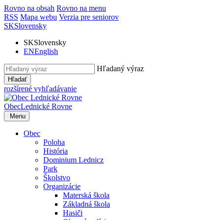
Rovno na obsah
Rovno na menu
RSS
Mapa webu
Verzia pre seniorov
SK
Slovensky
SK
Slovensky
EN
English
Hľadaný výraz
Hľadať
rozšírené vyhľadávanie
Obec
Lednické Rovne
Menu
Obec
Poloha
História
Dominium Lednicz
Park
Školstvo
Organizácie
Materská škola
Základná škola
Hasiči