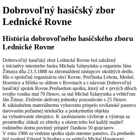
Dobrovoľný hasičský zbor
Lednické Rovne
História dobrovoľného hasičského zboru
Lednické Rovne
Dobrovoľný hasičský zbor Lednické Rovne bol založený
z iniciatívy miestneho farára Michala Szlanyinku a organistu Jána
Žitnaya dňa 23.3.1888 na zhromaždení zástupcov okolitých dedín.
Išlo o spoločnú organizáciu obcí Rovne, Prečínska Lehota, Medné,
Horenice a Hôrka so sídlom v Rovniach a s názvom Dobrovoľný
hasičský spolok Rovne.Predsedom spolku, ktorý už v prvých dňoch
svojho vzniku mal 70 členov, sa stal Michal Szlanyinka a veliteľom
Ján Žitnay. Zloženie aktívnej jednotky pozostávalo s 25 členov.
K základnému materiálnemu vybaveniu prispelo rovňanské panstvo
darovaním požiarnej striekačky a poskytnutím objektu
na vybudovanie zbrojnice. K zaobstaraniu výzbroje a výstroja sa
prostriedky získali zo zbierky a okrem toho bol každý majiteľ
rodinného domu povinný prispieť čiastkou 50 grajciarov.
V roku 1906 sa vedenia spolku ujalo miestne panstvo. Za predsedu
bol zvolený Eduard Schraiber a za veliteľa Michal Hausknotz.