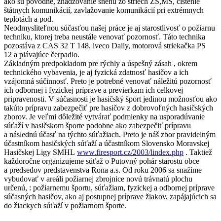
ako sú povodne, zhadzovanie snehu zo striech ZŠ,MŠ, čistenie
štátnych komunikácií, zavlažovanie komunikácií pri extrémnych
teplotách a pod.
Neodmysliteľnou súčasťou našej práce je aj starostlivosť o požiarnu
techniku, ktorej treba neustále venovať pozornosť. Táto technika
pozostáva z CAS 32 T 148, iveco Daily, motorová striekačka PS
12 a plávajúce čerpadlo.
Základným predpokladom pre rýchly a úspešný zásah , okrem
technického vybavenia, je aj fyzická zdatnosť hasičov a ich
vzájomná súčinnosť. Preto je potrebné venovať náležitú pozornosť
ich odbornej i fyzickej príprave a previerkam ich celkovej
pripravenosti. V súčasnosti je hasičský šport jedinou možnosťou ako
takúto prípravu zabezpečiť pre hasičov z dobrovoľných hasičských
zborov. Je veľmi dôležité vytvárať podmienky na usporadúvanie
súťaží v hasičskom športe podobne ako zabezpečiť prípravu
a následnú účasť na týchto súťažiach. Preto je náš zbor pravidelným
účastníkom hasičských súťaží a účastníkom Slovensko Moravskej
Hasičskej Ligy SMHL
www.firesport.cz/2003/lindex.php
. Taktiež
každoročne organizujeme súťaž o Putovný pohár starostu obce
a predsedov predstavenstva Rona a.s. Od roku 2006 sa snažíme
vybudovať v areáli požiarnej zbrojnice novú trávnatú plochu
určenú, : požiarnemu športu, súťažiam, fyzickej a odbornej príprave
súčasných hasičov, ako aj postupnej príprave žiakov, zapájajúcich sa
do žiackych súťaží v požiarnom športe.