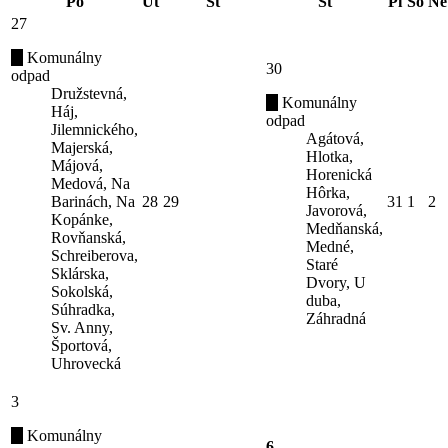
Po
Ut
St
Št
Pi
So
Ne
27
Komunálny
30
odpad
Družstevná,
Komunálny
Háj,
odpad
Jilemnického,
Agátová,
Majerská,
Hlotka,
Májová,
Horenická
Medová, Na
Hôrka,
Barinách, Na
28
29
31
1
2
Javorová,
Kopánke,
Medňanská,
Rovňanská,
Medné,
Schreiberova,
Staré
Sklárska,
Dvory, U
Sokolská,
duba,
Súhradka,
Záhradná
Sv. Anny,
Športová,
Uhrovecká
3
Komunálny
6