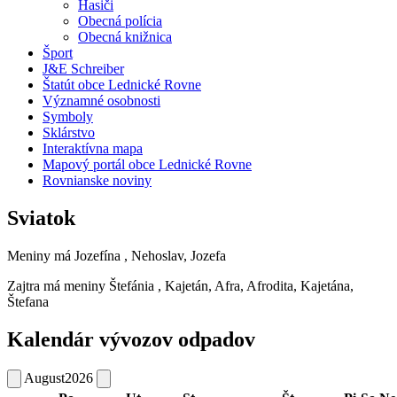
Hasiči
Obecná polícia
Obecná knižnica
Šport
J&E Schreiber
Štatút obce Lednické Rovne
Významné osobnosti
Symboly
Sklárstvo
Interaktívna mapa
Mapový portál obce Lednické Rovne
Rovnianske noviny
Sviatok
Meniny má
Jozefína
, Nehoslav, Jozefa
Zajtra má meniny
Štefánia
, Kajetán, Afra, Afrodita, Kajetána,
Štefana
Kalendár vývozov odpadov
August
2026