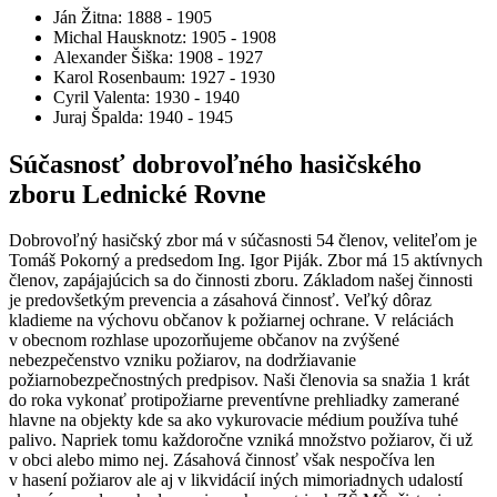
Ján Žitna: 1888 - 1905
Michal Hausknotz: 1905 - 1908
Alexander Šiška: 1908 - 1927
Karol Rosenbaum: 1927 - 1930
Cyril Valenta: 1930 - 1940
Juraj Špalda: 1940 - 1945
Súčasnosť dobrovoľného hasičského
zboru Lednické Rovne
Dobrovoľný hasičský zbor má v súčasnosti 54 členov, veliteľom je
Tomáš Pokorný a predsedom Ing. Igor Piják. Zbor má 15 aktívnych
členov, zapájajúcich sa do činnosti zboru. Základom našej činnosti
je predovšetkým prevencia a zásahová činnosť. Veľký dôraz
kladieme na výchovu občanov k požiarnej ochrane. V reláciách
v obecnom rozhlase upozorňujeme občanov na zvýšené
nebezpečenstvo vzniku požiarov, na dodržiavanie
požiarnobezpečnostných predpisov. Naši členovia sa snažia 1 krát
do roka vykonať protipožiarne preventívne prehliadky zamerané
hlavne na objekty kde sa ako vykurovacie médium používa tuhé
palivo. Napriek tomu každoročne vzniká množstvo požiarov, či už
v obci alebo mimo nej. Zásahová činnosť však nespočíva len
v hasení požiarov ale aj v likvidácií iných mimoriadnych udalostí