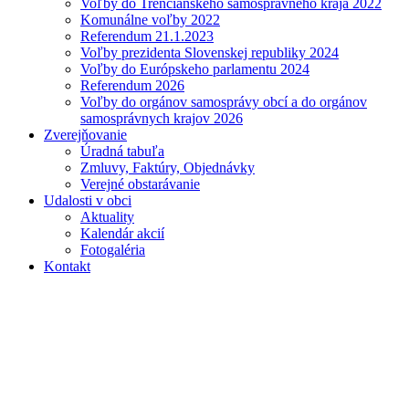
Voľby do Trenčianskeho samosprávneho kraja 2022
Komunálne voľby 2022
Referendum 21.1.2023
Voľby prezidenta Slovenskej republiky 2024
Voľby do Európskeho parlamentu 2024
Referendum 2026
Voľby do orgánov samosprávy obcí a do orgánov
samosprávnych krajov 2026
Zverejňovanie
Úradná tabuľa
Zmluvy, Faktúry, Objednávky
Verejné obstarávanie
Udalosti v obci
Aktuality
Kalendár akcií
Fotogaléria
Kontakt