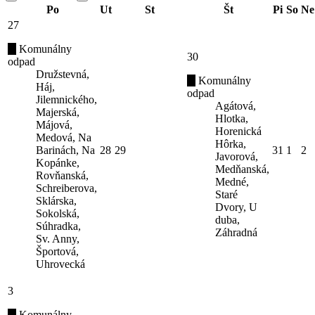
Po
Ut
St
Št
Pi
So
Ne
27
Komunálny
30
odpad
Družstevná,
Komunálny
Háj,
odpad
Jilemnického,
Agátová,
Majerská,
Hlotka,
Májová,
Horenická
Medová, Na
Hôrka,
Barinách, Na
28
29
31
1
2
Javorová,
Kopánke,
Medňanská,
Rovňanská,
Medné,
Schreiberova,
Staré
Sklárska,
Dvory, U
Sokolská,
duba,
Súhradka,
Záhradná
Sv. Anny,
Športová,
Uhrovecká
3
Komunálny