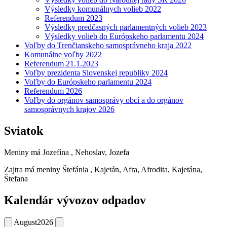
Výsledky komunálnych volieb 2022
Referendum 2023
Výsledky predčasných parlamentných volieb 2023
Výsledky volieb do Európskeho parlamentu 2024
Voľby do Trenčianskeho samosprávneho kraja 2022
Komunálne voľby 2022
Referendum 21.1.2023
Voľby prezidenta Slovenskej republiky 2024
Voľby do Európskeho parlamentu 2024
Referendum 2026
Voľby do orgánov samosprávy obcí a do orgánov
samosprávnych krajov 2026
Sviatok
Meniny má
Jozefína
, Nehoslav, Jozefa
Zajtra má meniny
Štefánia
, Kajetán, Afra, Afrodita, Kajetána,
Štefana
Kalendár vývozov odpadov
August
2026