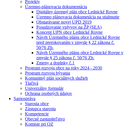
Projekty
Územno-plánovacia dokumentácia
Digitálny územný plán obce Lednické Rovne
Územno plánovacia dokumetácia na stiahnutie
Obstarávanie novej UPD 2019
Posudzovanie vplyvov na ŽP (SEA)
Koncept UPN obce Lednické Rovne
Návrh Územného plánu obce Lednické Rovne
pred prerokovaním v zmysle § 22 zákona č.
50⁄76 Zb.
Návrh Územného plánu obce Lednické Rovne v
zmysle § 25 zákona č. 50⁄76 Zb.
Zmeny a doplnky č.1
Program rozvoja obce na roky 2024 - 2030
Program rozvoja bývania
Komunitný plán sociálnych služieb
Tlačivá
Univerzálny formulár
Ochrana osobných údajov
Samospráva
Starosta obce
Zástupca starostu
Kompetencie
Obecné zastupiteľstvo
Komisie pri OZ