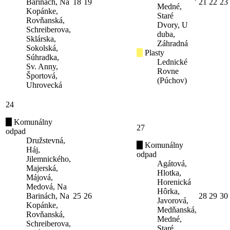
Barinách, Na
18
19
21
22
23
Medné,
Kopánke,
Staré
Rovňanská,
Dvory, U
Schreiberova,
duba,
Sklárska,
Záhradná
Sokolská,
Plasty
Súhradka,
Lednické
Sv. Anny,
Rovne
Športová,
(Púchov)
Uhrovecká
24
Komunálny
27
odpad
Družstevná,
Komunálny
Háj,
odpad
Jilemnického,
Agátová,
Majerská,
Hlotka,
Májová,
Horenická
Medová, Na
Hôrka,
Barinách, Na
25
26
28
29
30
Javorová,
Kopánke,
Medňanská,
Rovňanská,
Medné,
Schreiberova,
Staré