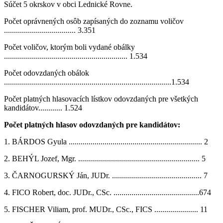
Súčet 5 okrskov v obci Lednické Rovne.
Počet oprávnených osôb zapísaných do zoznamu voličov
.................................... 3.351
Počet voličov, ktorým boli vydané obálky
.............................................................. 1.534
Počet odovzdaných obálok
....................................................................................1.534
Počet platných hlasovacích lístkov odovzdaných pre všetkých
kandidátov............ 1.524
Počet platných hlasov odovzdaných pre kandidátov:
1. BÁRDOS Gyula ................................................................... 2
2. BEHÝL Jozef, Mgr. ............................................................. 5
3. ČARNOGURSKÝ Ján, JUDr. ............................................. 7
4. FICO Robert, doc. JUDr., CSc. ...........................................674
5. FISCHER Viliam, prof. MUDr., CSc., FICS ...................... 11