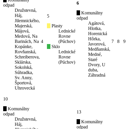
6
odpad
Družstevná,
Komunálny
Háj,
5
odpad
Jilemnického,
Agátová,
Majerská,
Plasty
Hlotka,
Májová,
Lednické
Horenická
Medová, Na
Rovne
Hôrka,
Barinách, Na
4
(Púchov)
7
8
9
Javorová,
Kopánke,
Sklo
Medňanská,
Rovňanská,
Lednické
Medné,
Schreiberova,
Rovne
Staré
Sklárska,
(Púchov)
Dvory, U
Sokolská,
duba,
Súhradka,
Záhradná
Sv. Anny,
Športová,
Uhrovecká
10
Komunálny
13
odpad
Družstevná,
Komunálny
Háj,
odpad