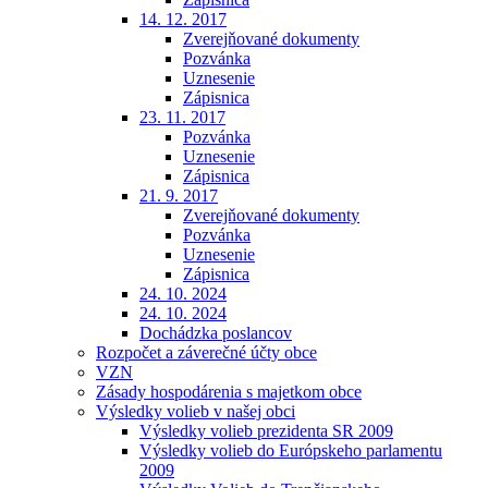
14. 12. 2017
Zverejňované dokumenty
Pozvánka
Uznesenie
Zápisnica
23. 11. 2017
Pozvánka
Uznesenie
Zápisnica
21. 9. 2017
Zverejňované dokumenty
Pozvánka
Uznesenie
Zápisnica
24. 10. 2024
24. 10. 2024
Dochádzka poslancov
Rozpočet a záverečné účty obce
VZN
Zásady hospodárenia s majetkom obce
Výsledky volieb v našej obci
Výsledky volieb prezidenta SR 2009
Výsledky volieb do Európskeho parlamentu
2009