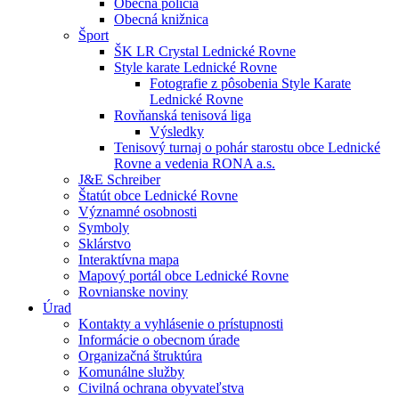
Obecná polícia
Obecná knižnica
Šport
ŠK LR Crystal Lednické Rovne
Style karate Lednické Rovne
Fotografie z pôsobenia Style Karate
Lednické Rovne
Rovňanská tenisová liga
Výsledky
Tenisový turnaj o pohár starostu obce Lednické
Rovne a vedenia RONA a.s.
J&E Schreiber
Štatút obce Lednické Rovne
Významné osobnosti
Symboly
Sklárstvo
Interaktívna mapa
Mapový portál obce Lednické Rovne
Rovnianske noviny
Úrad
Kontakty a vyhlásenie o prístupnosti
Informácie o obecnom úrade
Organizačná štruktúra
Komunálne služby
Civilná ochrana obyvateľstva