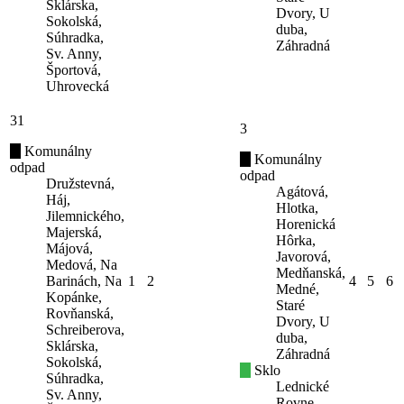
Sklárska,
Dvory, U
Sokolská,
duba,
Súhradka,
Záhradná
Sv. Anny,
Športová,
Uhrovecká
31
3
Komunálny
Komunálny
odpad
odpad
Družstevná,
Agátová,
Háj,
Hlotka,
Jilemnického,
Horenická
Majerská,
Hôrka,
Májová,
Javorová,
Medová, Na
Medňanská,
Barinách, Na
1
2
4
5
6
Medné,
Kopánke,
Staré
Rovňanská,
Dvory, U
Schreiberova,
duba,
Sklárska,
Záhradná
Sokolská,
Sklo
Súhradka,
Lednické
Sv. Anny,
Rovne