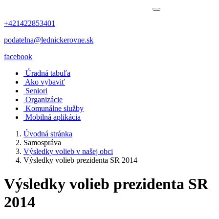
+421422853401
podatelna@lednickerovne.sk
facebook
Úradná tabuľa
Ako vybaviť
Seniori
Organizácie
Komunálne služby
Mobilná aplikácia
Úvodná stránka
Samospráva
Výsledky volieb v našej obci
Výsledky volieb prezidenta SR 2014
Výsledky volieb prezidenta SR
2014