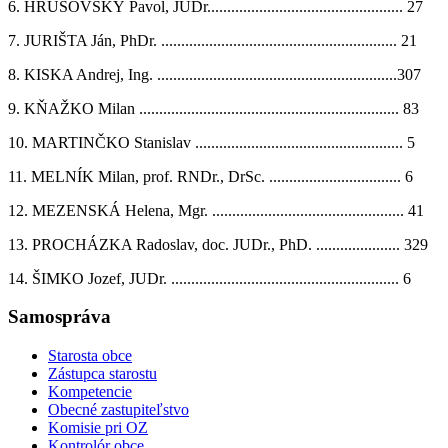
6. HRUŠOVSKÝ Pavol, JUDr................................................. 27
7. JURIŠTA Ján, PhDr. ........................................................... 21
8. KISKA Andrej, Ing. ............................................................307
9. KŇAŽKO Milan ................................................................. 83
10. MARTINČKO Stanislav .................................................... 5
11. MELNÍK Milan, prof. RNDr., DrSc. ................................. 6
12. MEZENSKÁ Helena, Mgr. ................................................ 41
13. PROCHÁZKA Radoslav, doc. JUDr., PhD. ..................... 329
14. ŠIMKO Jozef, JUDr. ......................................................... 6
Samospráva
Starosta obce
Zástupca starostu
Kompetencie
Obecné zastupiteľstvo
Komisie pri OZ
Kontrolór obce