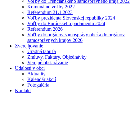
Voľby do Trenčianskeho samosprávneho kraja 2022
Komunálne voľby 2022
Referendum 21.1.2023
Voľby prezidenta Slovenskej republiky 2024
Voľby do Európskeho parlamentu 2024
Referendum 2026
Voľby do orgánov samosprávy obcí a do orgánov
samosprávnych krajov 2026
Zverejňovanie
Úradná tabuľa
Zmluvy, Faktúry, Objednávky
Verejné obstarávanie
Udalosti v obci
Aktuality
Kalendár akcií
Fotogaléria
Kontakt