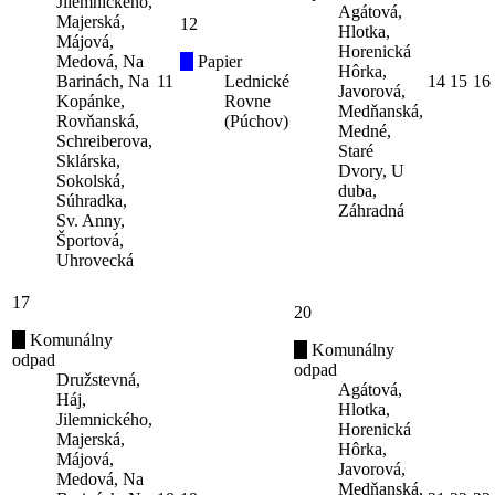
Jilemnického,
Agátová,
Majerská,
12
Hlotka,
Májová,
Horenická
Medová, Na
Papier
Hôrka,
Barinách, Na
11
Lednické
14
15
16
Javorová,
Kopánke,
Rovne
Medňanská,
Rovňanská,
(Púchov)
Medné,
Schreiberova,
Staré
Sklárska,
Dvory, U
Sokolská,
duba,
Súhradka,
Záhradná
Sv. Anny,
Športová,
Uhrovecká
17
20
Komunálny
Komunálny
odpad
odpad
Družstevná,
Agátová,
Háj,
Hlotka,
Jilemnického,
Horenická
Majerská,
Hôrka,
Májová,
Javorová,
Medová, Na
Medňanská,