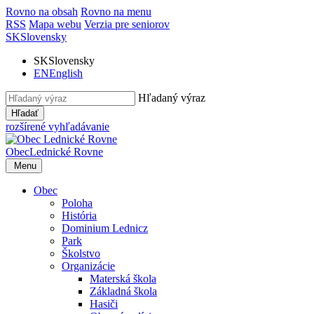
Rovno na obsah
Rovno na menu
RSS
Mapa webu
Verzia pre seniorov
SK
Slovensky
SK
Slovensky
EN
English
Hľadaný výraz
Hľadať
rozšírené vyhľadávanie
Obec
Lednické Rovne
Menu
Obec
Poloha
História
Dominium Lednicz
Park
Školstvo
Organizácie
Materská škola
Základná škola
Hasiči