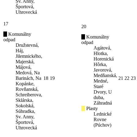
Sv. Anny,
Športová,
Uhrovecká
17
20
Komunálny
Komunálny
odpad
odpad
Družstevná,
Agátová,
Háj,
Hlotka,
Jilemnického,
Horenická
Majerská,
Hôrka,
Májová,
Javorová,
Medová, Na
Medňanská,
Barinách, Na
18
19
21
22
23
Medné,
Kopánke,
Staré
Rovňanská,
Dvory, U
Schreiberova,
duba,
Sklárska,
Záhradná
Sokolská,
Plasty
Súhradka,
Lednické
Sv. Anny,
Rovne
Športová,
(Púchov)
Uhrovecká