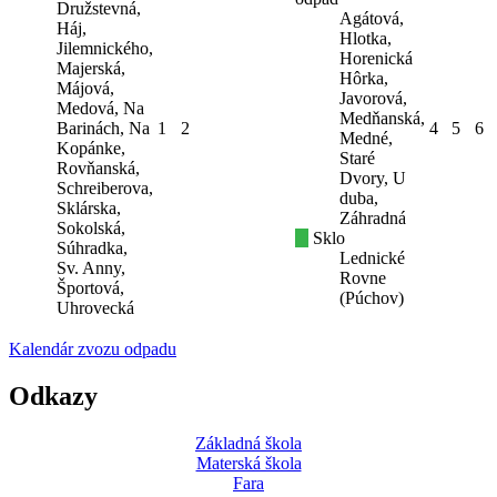
Družstevná,
Agátová,
Háj,
Hlotka,
Jilemnického,
Horenická
Majerská,
Hôrka,
Májová,
Javorová,
Medová, Na
Medňanská,
Barinách, Na
1
2
4
5
6
Medné,
Kopánke,
Staré
Rovňanská,
Dvory, U
Schreiberova,
duba,
Sklárska,
Záhradná
Sokolská,
Sklo
Súhradka,
Lednické
Sv. Anny,
Rovne
Športová,
(Púchov)
Uhrovecká
Kalendár zvozu odpadu
Odkazy
Základná škola
Materská škola
Fara