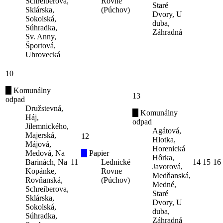
Schreiberova,
Rovne
Staré
Sklárska,
(Púchov)
Dvory, U
Sokolská,
duba,
Súhradka,
Záhradná
Sv. Anny,
Športová,
Uhrovecká
10
Komunálny
13
odpad
Družstevná,
Komunálny
Háj,
odpad
Jilemnického,
Agátová,
Majerská,
12
Hlotka,
Májová,
Horenická
Medová, Na
Papier
Hôrka,
Barinách, Na
11
Lednické
14
15
16
Javorová,
Kopánke,
Rovne
Medňanská,
Rovňanská,
(Púchov)
Medné,
Schreiberova,
Staré
Sklárska,
Dvory, U
Sokolská,
duba,
Súhradka,
Záhradná