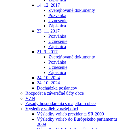
14. 12. 2017
Zverejňované dokumenty
Pozvánka
Uznesenie
Zápisnica
23. 11. 2017
Pozvánka
Uznesenie
Zápisnica
21. 9. 2017
Zverejňované dokumenty
Pozvánka
Uznesenie
Zápisnica
24. 10. 2024
24. 10. 2024
Dochádzka poslancov
Rozpočet a záverečné účty obce
VZN
Zásady hospodárenia s majetkom obce
Výsledky volieb v našej obci
Výsledky volieb prezidenta SR 2009
Výsledky volieb do Európskeho parlamentu
2009