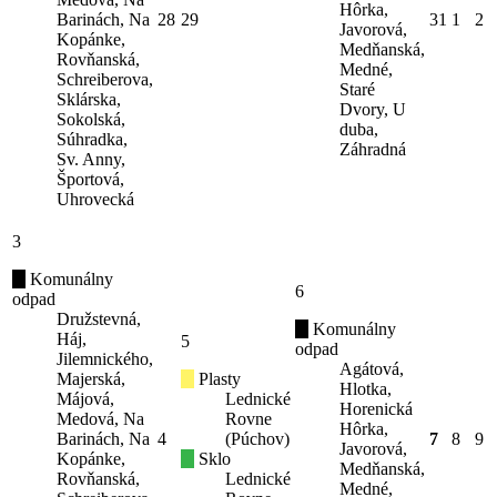
Hôrka,
Barinách, Na
28
29
31
1
2
Javorová,
Kopánke,
Medňanská,
Rovňanská,
Medné,
Schreiberova,
Staré
Sklárska,
Dvory, U
Sokolská,
duba,
Súhradka,
Záhradná
Sv. Anny,
Športová,
Uhrovecká
3
Komunálny
6
odpad
Družstevná,
Komunálny
Háj,
5
odpad
Jilemnického,
Agátová,
Majerská,
Plasty
Hlotka,
Májová,
Lednické
Horenická
Medová, Na
Rovne
Hôrka,
Barinách, Na
4
(Púchov)
7
8
9
Javorová,
Kopánke,
Sklo
Medňanská,
Rovňanská,
Lednické
Medné,