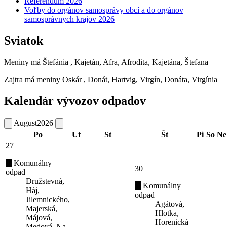
Referendum 2026
Voľby do orgánov samosprávy obcí a do orgánov
samosprávnych krajov 2026
Sviatok
Meniny má
Štefánia
, Kajetán, Afra, Afrodita, Kajetána, Štefana
Zajtra má meniny
Oskár
, Donát, Hartvig, Virgín, Donáta, Virgínia
Kalendár vývozov odpadov
August
2026
Po
Ut
St
Št
Pi
So
Ne
27
Komunálny
30
odpad
Družstevná,
Komunálny
Háj,
odpad
Jilemnického,
Agátová,
Majerská,
Hlotka,
Májová,
Horenická
Medová, Na