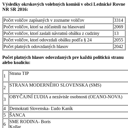
Výsledky okrskových volebných komisií v obci Lednické Rovne
NR SR 2016:
Počet voličov zapísaných v zozname voličov
3314
Počet voličov, ktorí sa zúčastnili na hlasovaní
2069
Počet voličov, ktorí zaslali návratnú obálku z cudziny
13
Počet voličov, ktorí odovzdali obálku podľa § 24
2055
Počet platných odovzdaných hlasov
2042
Počet platných hlasov odovzdaných pre každú politickú stranu
alebo koalíciu:
Strana TIP
1
STRANA MODERNÉHO SLOVENSKA (SMS)
2
OBYČAJNÍ ĽUDIA a nezávisle osobnosti (OĽAN
3
4
Demokrati Slovenska- Ľud
5
ŠANCA
SME RODINA- Boris
6
Kollar