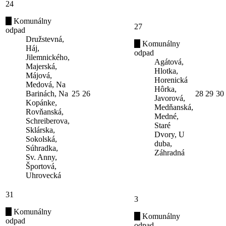
24
Komunálny
27
odpad
Družstevná,
Komunálny
Háj,
odpad
Jilemnického,
Agátová,
Majerská,
Hlotka,
Májová,
Horenická
Medová, Na
Hôrka,
Barinách, Na
25
26
28
29
30
Javorová,
Kopánke,
Medňanská,
Rovňanská,
Medné,
Schreiberova,
Staré
Sklárska,
Dvory, U
Sokolská,
duba,
Súhradka,
Záhradná
Sv. Anny,
Športová,
Uhrovecká
31
3
Komunálny
Komunálny
odpad
odpad