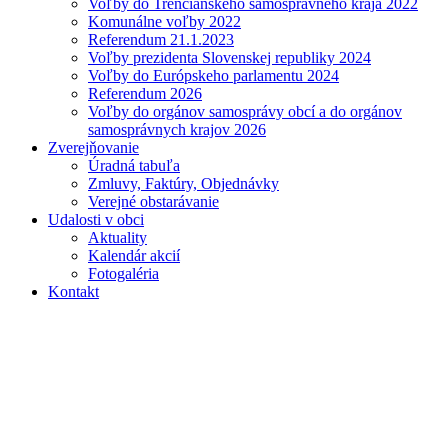
Voľby do Trenčianskeho samosprávneho kraja 2022
Komunálne voľby 2022
Referendum 21.1.2023
Voľby prezidenta Slovenskej republiky 2024
Voľby do Európskeho parlamentu 2024
Referendum 2026
Voľby do orgánov samosprávy obcí a do orgánov
samosprávnych krajov 2026
Zverejňovanie
Úradná tabuľa
Zmluvy, Faktúry, Objednávky
Verejné obstarávanie
Udalosti v obci
Aktuality
Kalendár akcií
Fotogaléria
Kontakt