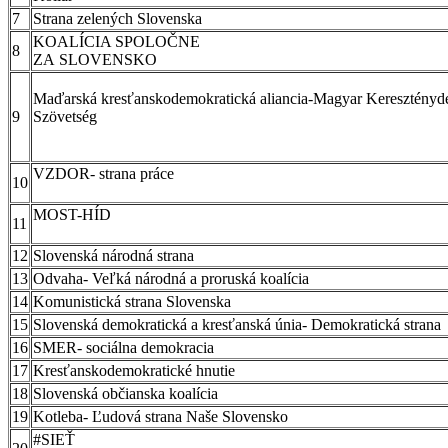
7
Strana zelených Slo
KOALÍCIA SPOLOČNE
8
ZA SLOVENSKO
Maďarská kresťanskodemokratická aliancia-Magyar Keresztényd
9
Szövet
VZDOR- strana pr
10
MOST-H
11
12
Slovenská národná 
13
Odvaha- Veľká národná a proruská
14
Komunistická strana Sl
15
Slovenská demokratická a kresťanská únia- Demokrat
16
SMER- sociálna demo
17
Kresťanskodemokratické
18
Slovenská občianska k
19
Kotleba- Ľudová strana Naše S
#SIEŤ