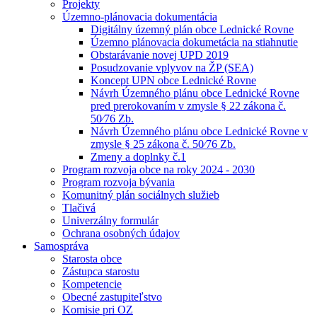
Projekty
Územno-plánovacia dokumentácia
Digitálny územný plán obce Lednické Rovne
Územno plánovacia dokumetácia na stiahnutie
Obstarávanie novej UPD 2019
Posudzovanie vplyvov na ŽP (SEA)
Koncept UPN obce Lednické Rovne
Návrh Územného plánu obce Lednické Rovne
pred prerokovaním v zmysle § 22 zákona č.
50⁄76 Zb.
Návrh Územného plánu obce Lednické Rovne v
zmysle § 25 zákona č. 50⁄76 Zb.
Zmeny a doplnky č.1
Program rozvoja obce na roky 2024 - 2030
Program rozvoja bývania
Komunitný plán sociálnych služieb
Tlačivá
Univerzálny formulár
Ochrana osobných údajov
Samospráva
Starosta obce
Zástupca starostu
Kompetencie
Obecné zastupiteľstvo
Komisie pri OZ