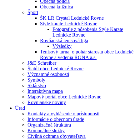
Obecná polícia
Obecná knižnica
Šport
ŠK LR Crystal Lednické Rovne
Style karate Lednické Rovne
Fotografie z pôsobenia Style Karate
Lednické Rovne
Rovňanská tenisová liga
Výsledky
Tenisový turnaj o pohár starostu obce Lednické
Rovne a vedenia RONA a.s.
J&E Schreiber
Štatút obce Lednické Rovne
Významné osobnosti
Symboly
Sklárstvo
Interaktívna mapa
Mapový portál obce Lednické Rovne
Rovnianske noviny
Úrad
Kontakty a vyhlásenie o prístupnosti
Informácie o obecnom úrade
Organizačná štruktúra
Komunálne služby
Civilná ochrana obyvateľstva