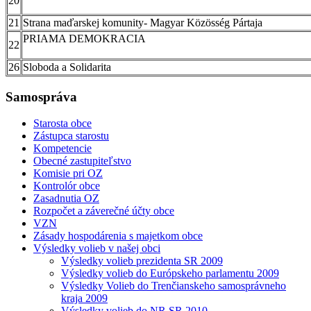
20
21
Strana maďarskej komunity- Magyar Közöss
PRIAMA DEMOKR
22
26
Sloboda a Solid
Samospráva
Starosta obce
Zástupca starostu
Kompetencie
Obecné zastupiteľstvo
Komisie pri OZ
Kontrolór obce
Zasadnutia OZ
Rozpočet a záverečné účty obce
VZN
Zásady hospodárenia s majetkom obce
Výsledky volieb v našej obci
Výsledky volieb prezidenta SR 2009
Výsledky volieb do Európskeho parlamentu 2009
Výsledky Volieb do Trenčianskeho samosprávneho
kraja 2009
Výsledky volieb do NR SR 2010