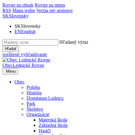
Rovno na obsah
Rovno na menu
RSS
Mapa webu
Verzia pre seniorov
SK
Slovensky
SK
Slovensky
EN
English
Hľadaný výraz
Hľadať
rozšírené vyhľadávanie
Obec
Lednické Rovne
Menu
Obec
Poloha
História
Dominium Lednicz
Park
Školstvo
Organizácie
Materská škola
Základná škola
Hasiči