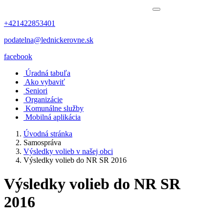
+421422853401
podatelna@lednickerovne.sk
facebook
Úradná tabuľa
Ako vybaviť
Seniori
Organizácie
Komunálne služby
Mobilná aplikácia
Úvodná stránka
Samospráva
Výsledky volieb v našej obci
Výsledky volieb do NR SR 2016
Výsledky volieb do NR SR
2016