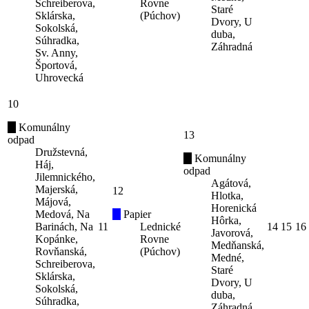
Schreiberova,
Rovne
Staré
Sklárska,
(Púchov)
Dvory, U
Sokolská,
duba,
Súhradka,
Záhradná
Sv. Anny,
Športová,
Uhrovecká
10
Komunálny
13
odpad
Družstevná,
Komunálny
Háj,
odpad
Jilemnického,
Agátová,
Majerská,
12
Hlotka,
Májová,
Horenická
Medová, Na
Papier
Hôrka,
Barinách, Na
11
Lednické
14
15
16
Javorová,
Kopánke,
Rovne
Medňanská,
Rovňanská,
(Púchov)
Medné,
Schreiberova,
Staré
Sklárska,
Dvory, U
Sokolská,
duba,
Súhradka,
Záhradná