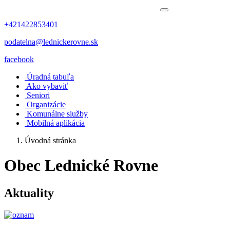
+421422853401
podatelna@lednickerovne.sk
facebook
Úradná tabuľa
Ako vybaviť
Seniori
Organizácie
Komunálne služby
Mobilná aplikácia
Úvodná stránka
Obec Lednické Rovne
Aktuality