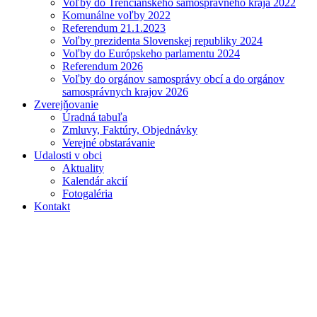
Voľby do Trenčianskeho samosprávneho kraja 2022
Komunálne voľby 2022
Referendum 21.1.2023
Voľby prezidenta Slovenskej republiky 2024
Voľby do Európskeho parlamentu 2024
Referendum 2026
Voľby do orgánov samosprávy obcí a do orgánov
samosprávnych krajov 2026
Zverejňovanie
Úradná tabuľa
Zmluvy, Faktúry, Objednávky
Verejné obstarávanie
Udalosti v obci
Aktuality
Kalendár akcií
Fotogaléria
Kontakt