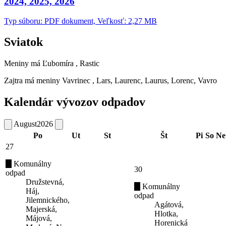
2024, 2025, 2026
Typ súboru: PDF dokument, Veľkosť: 2,27 MB
Sviatok
Meniny má
Ľubomíra
, Rastic
Zajtra má meniny
Vavrinec
, Lars, Laurenc, Laurus, Lorenc, Vavro
Kalendár vývozov odpadov
August
2026
Po
Ut
St
Št
Pi
So
Ne
27
Komunálny
30
odpad
Družstevná,
Komunálny
Háj,
odpad
Jilemnického,
Agátová,
Majerská,
Hlotka,
Májová,
Horenická