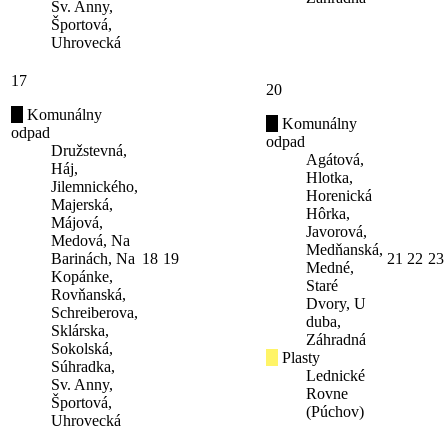
Sv. Anny,
Športová,
Uhrovecká
17
20
Komunálny
Komunálny
odpad
odpad
Družstevná,
Agátová,
Háj,
Hlotka,
Jilemnického,
Horenická
Majerská,
Hôrka,
Májová,
Javorová,
Medová, Na
Medňanská,
Barinách, Na
18
19
21
22
23
Medné,
Kopánke,
Staré
Rovňanská,
Dvory, U
Schreiberova,
duba,
Sklárska,
Záhradná
Sokolská,
Plasty
Súhradka,
Lednické
Sv. Anny,
Rovne
Športová,
(Púchov)
Uhrovecká