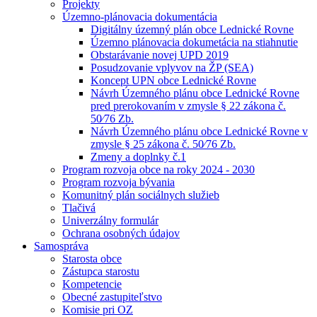
Projekty
Územno-plánovacia dokumentácia
Digitálny územný plán obce Lednické Rovne
Územno plánovacia dokumetácia na stiahnutie
Obstarávanie novej UPD 2019
Posudzovanie vplyvov na ŽP (SEA)
Koncept UPN obce Lednické Rovne
Návrh Územného plánu obce Lednické Rovne
pred prerokovaním v zmysle § 22 zákona č.
50⁄76 Zb.
Návrh Územného plánu obce Lednické Rovne v
zmysle § 25 zákona č. 50⁄76 Zb.
Zmeny a doplnky č.1
Program rozvoja obce na roky 2024 - 2030
Program rozvoja bývania
Komunitný plán sociálnych služieb
Tlačivá
Univerzálny formulár
Ochrana osobných údajov
Samospráva
Starosta obce
Zástupca starostu
Kompetencie
Obecné zastupiteľstvo
Komisie pri OZ