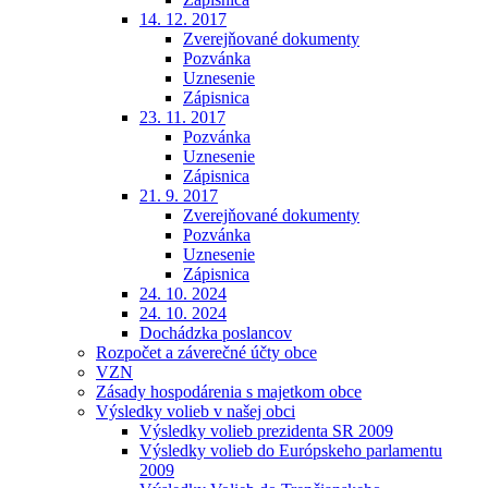
14. 12. 2017
Zverejňované dokumenty
Pozvánka
Uznesenie
Zápisnica
23. 11. 2017
Pozvánka
Uznesenie
Zápisnica
21. 9. 2017
Zverejňované dokumenty
Pozvánka
Uznesenie
Zápisnica
24. 10. 2024
24. 10. 2024
Dochádzka poslancov
Rozpočet a záverečné účty obce
VZN
Zásady hospodárenia s majetkom obce
Výsledky volieb v našej obci
Výsledky volieb prezidenta SR 2009
Výsledky volieb do Európskeho parlamentu
2009