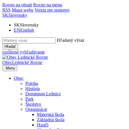
Rovno na obsah
Rovno na menu
RSS
Mapa webu
Verzia pre seniorov
SK
Slovensky
SK
Slovensky
EN
English
Hľadaný výraz
Hľadať
rozšírené vyhľadávanie
Obec
Lednické Rovne
Menu
Obec
Poloha
História
Dominium Lednicz
Park
Školstvo
Organizácie
Materská škola
Základná škola
Hasiči