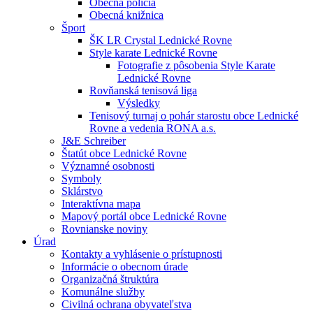
Obecná polícia
Obecná knižnica
Šport
ŠK LR Crystal Lednické Rovne
Style karate Lednické Rovne
Fotografie z pôsobenia Style Karate
Lednické Rovne
Rovňanská tenisová liga
Výsledky
Tenisový turnaj o pohár starostu obce Lednické
Rovne a vedenia RONA a.s.
J&E Schreiber
Štatút obce Lednické Rovne
Významné osobnosti
Symboly
Sklárstvo
Interaktívna mapa
Mapový portál obce Lednické Rovne
Rovnianske noviny
Úrad
Kontakty a vyhlásenie o prístupnosti
Informácie o obecnom úrade
Organizačná štruktúra
Komunálne služby
Civilná ochrana obyvateľstva