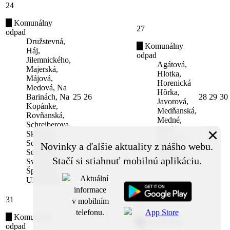
24
Komunálny
27
odpad
Družstevná,
Komunálny
Háj,
odpad
Jilemnického,
Agátová,
Majerská,
Hlotka,
Májová,
Horenická
Medová, Na
Hôrka,
Barinách, Na
25
26
28
29
30
Javorová,
Kopánke,
Medňanská,
Rovňanská,
Medné,
Schreiberova,
×
Staré
Sklárska,
Dvory, U
Sokolská,
Novinky a ďalšie aktuality z nášho webu.
duba,
Súhradka,
Záhradná
Stačí si stiahnuť mobilnú aplikáciu.
Sv. Anny,
Športová,
Uhrovecká
31
3
Komunálny
Komunálny
odpad