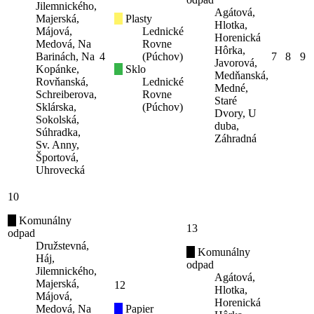
Jilemnického,
Agátová,
Majerská,
Plasty
Hlotka,
Májová,
Lednické
Horenická
Medová, Na
Rovne
Hôrka,
Barinách, Na
4
(Púchov)
7
8
9
Javorová,
Kopánke,
Sklo
Medňanská,
Rovňanská,
Lednické
Medné,
Schreiberova,
Rovne
Staré
Sklárska,
(Púchov)
Dvory, U
Sokolská,
duba,
Súhradka,
Záhradná
Sv. Anny,
Športová,
Uhrovecká
10
Komunálny
13
odpad
Družstevná,
Komunálny
Háj,
odpad
Jilemnického,
Agátová,
Majerská,
12
Hlotka,
Májová,
Horenická
Medová, Na
Papier