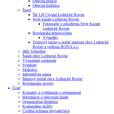
Obecná polícia
Obecná knižnica
Šport
ŠK LR Crystal Lednické Rovne
Style karate Lednické Rovne
Fotografie z pôsobenia Style Karate
Lednické Rovne
Rovňanská tenisová liga
Výsledky
Tenisový turnaj o pohár starostu obce Lednické
Rovne a vedenia RONA a.s.
J&E Schreiber
Štatút obce Lednické Rovne
Významné osobnosti
Symboly
Sklárstvo
Interaktívna mapa
Mapový portál obce Lednické Rovne
Rovnianske noviny
Úrad
Kontakty a vyhlásenie o prístupnosti
Informácie o obecnom úrade
Organizačná štruktúra
Komunálne služby
Civilná ochrana obyvateľstva