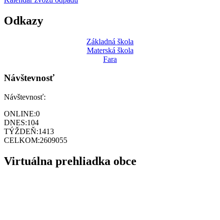
Odkazy
Základná škola
Materská škola
Fara
Návštevnosť
Návštevnosť:
ONLINE:
0
DNES:
104
TÝŽDEŇ:
1413
CELKOM:
2609055
Virtuálna prehliadka obce