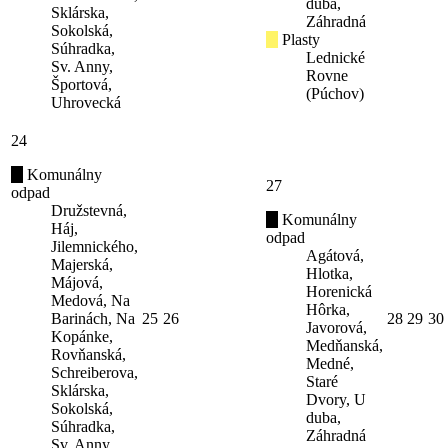
duba,
Sklárska,
Záhradná
Sokolská,
Plasty
Súhradka,
Lednické
Sv. Anny,
Rovne
Športová,
(Púchov)
Uhrovecká
24
Komunálny
27
odpad
Družstevná,
Komunálny
Háj,
odpad
Jilemnického,
Agátová,
Majerská,
Hlotka,
Májová,
Horenická
Medová, Na
Hôrka,
Barinách, Na
25
26
28
29
30
Javorová,
Kopánke,
Medňanská,
Rovňanská,
Medné,
Schreiberova,
Staré
Sklárska,
Dvory, U
Sokolská,
duba,
Súhradka,
Záhradná
Sv. Anny,