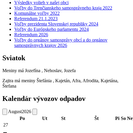
Výsledky volieb v našej obci
Voľby do Trenčianskeho samosprávneho kraja 2022
Komunálne voľby 2022
Referendum 21.1.2023
Voľby prezidenta Slovenskej republiky 2024
Voľby do Európskeho parlamentu 2024
Referendum 2026
Voľby do orgánov samosprávy obcí a do orgánov
samosprávnych krajov 2026
Sviatok
Meniny má
Jozefína
, Nehoslav, Jozefa
Zajtra má meniny
Štefánia
, Kajetán, Afra, Afrodita, Kajetána,
Štefana
Kalendár vývozov odpadov
August
2026
Po
Ut
St
Št
Pi
So
Ne
27