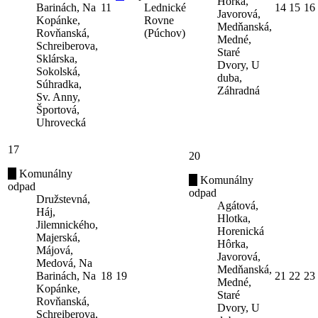
Hôrka,
Barinách, Na
11
Lednické
14
15
16
Javorová,
Kopánke,
Rovne
Medňanská,
Rovňanská,
(Púchov)
Medné,
Schreiberova,
Staré
Sklárska,
Dvory, U
Sokolská,
duba,
Súhradka,
Záhradná
Sv. Anny,
Športová,
Uhrovecká
17
20
Komunálny
Komunálny
odpad
odpad
Družstevná,
Agátová,
Háj,
Hlotka,
Jilemnického,
Horenická
Majerská,
Hôrka,
Májová,
Javorová,
Medová, Na
Medňanská,
Barinách, Na
18
19
21
22
23
Medné,
Kopánke,
Staré
Rovňanská,
Dvory, U
Schreiberova,