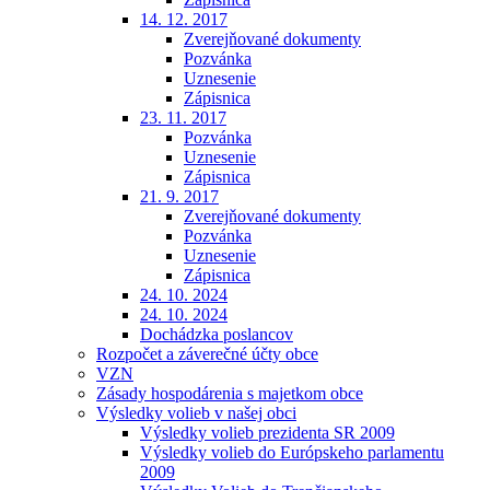
14. 12. 2017
Zverejňované dokumenty
Pozvánka
Uznesenie
Zápisnica
23. 11. 2017
Pozvánka
Uznesenie
Zápisnica
21. 9. 2017
Zverejňované dokumenty
Pozvánka
Uznesenie
Zápisnica
24. 10. 2024
24. 10. 2024
Dochádzka poslancov
Rozpočet a záverečné účty obce
VZN
Zásady hospodárenia s majetkom obce
Výsledky volieb v našej obci
Výsledky volieb prezidenta SR 2009
Výsledky volieb do Európskeho parlamentu
2009