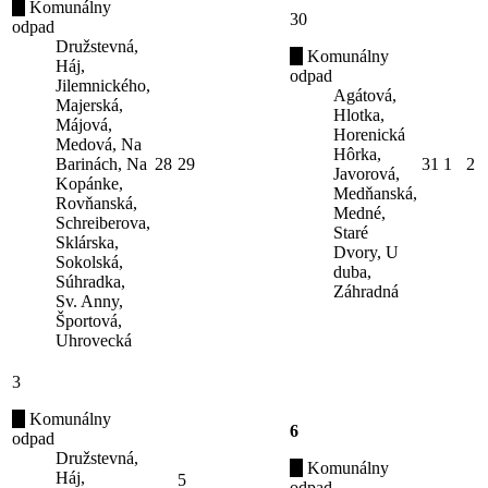
Komunálny
30
odpad
Družstevná,
Komunálny
Háj,
odpad
Jilemnického,
Agátová,
Majerská,
Hlotka,
Májová,
Horenická
Medová, Na
Hôrka,
Barinách, Na
28
29
31
1
2
Javorová,
Kopánke,
Medňanská,
Rovňanská,
Medné,
Schreiberova,
Staré
Sklárska,
Dvory, U
Sokolská,
duba,
Súhradka,
Záhradná
Sv. Anny,
Športová,
Uhrovecká
3
Komunálny
6
odpad
Družstevná,
Komunálny
Háj,
5
odpad