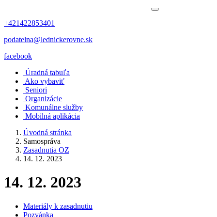
+421422853401
podatelna@lednickerovne.sk
facebook
Úradná tabuľa
Ako vybaviť
Seniori
Organizácie
Komunálne služby
Mobilná aplikácia
Úvodná stránka
Samospráva
Zasadnutia OZ
14. 12. 2023
14. 12. 2023
Materiály k zasadnutiu
Pozvánka