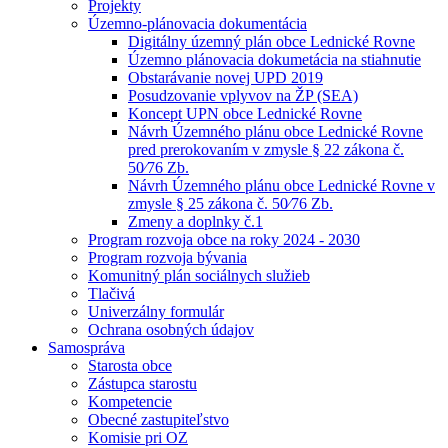
Projekty
Územno-plánovacia dokumentácia
Digitálny územný plán obce Lednické Rovne
Územno plánovacia dokumetácia na stiahnutie
Obstarávanie novej UPD 2019
Posudzovanie vplyvov na ŽP (SEA)
Koncept UPN obce Lednické Rovne
Návrh Územného plánu obce Lednické Rovne
pred prerokovaním v zmysle § 22 zákona č.
50⁄76 Zb.
Návrh Územného plánu obce Lednické Rovne v
zmysle § 25 zákona č. 50⁄76 Zb.
Zmeny a doplnky č.1
Program rozvoja obce na roky 2024 - 2030
Program rozvoja bývania
Komunitný plán sociálnych služieb
Tlačivá
Univerzálny formulár
Ochrana osobných údajov
Samospráva
Starosta obce
Zástupca starostu
Kompetencie
Obecné zastupiteľstvo
Komisie pri OZ