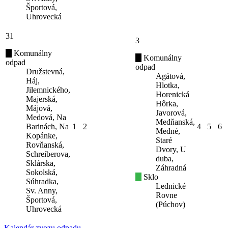
Športová,
Uhrovecká
31
3
Komunálny
Komunálny
odpad
odpad
Družstevná,
Agátová,
Háj,
Hlotka,
Jilemnického,
Horenická
Majerská,
Hôrka,
Májová,
Javorová,
Medová, Na
Medňanská,
Barinách, Na
1
2
4
5
6
Medné,
Kopánke,
Staré
Rovňanská,
Dvory, U
Schreiberova,
duba,
Sklárska,
Záhradná
Sokolská,
Sklo
Súhradka,
Lednické
Sv. Anny,
Rovne
Športová,
(Púchov)
Uhrovecká
Kalendár zvozu odpadu