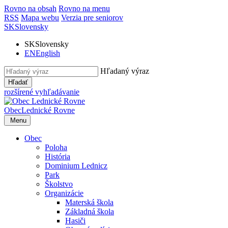
Rovno na obsah
Rovno na menu
RSS
Mapa webu
Verzia pre seniorov
SK
Slovensky
SK
Slovensky
EN
English
Hľadaný výraz
Hľadať
rozšírené vyhľadávanie
Obec
Lednické Rovne
Menu
Obec
Poloha
História
Dominium Lednicz
Park
Školstvo
Organizácie
Materská škola
Základná škola
Hasiči