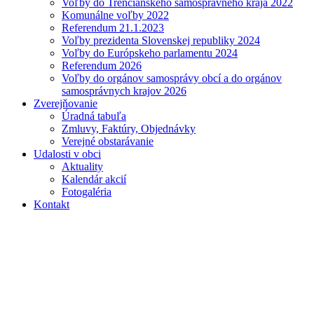
Voľby do Trenčianskeho samosprávneho kraja 2022
Komunálne voľby 2022
Referendum 21.1.2023
Voľby prezidenta Slovenskej republiky 2024
Voľby do Európskeho parlamentu 2024
Referendum 2026
Voľby do orgánov samosprávy obcí a do orgánov
samosprávnych krajov 2026
Zverejňovanie
Úradná tabuľa
Zmluvy, Faktúry, Objednávky
Verejné obstarávanie
Udalosti v obci
Aktuality
Kalendár akcií
Fotogaléria
Kontakt