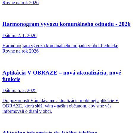
Rovne na rok 2026
Harmonogram vývozu komunálneho odpadu - 2026
Dátum:
2. 1. 2026
Harmonogram vývozu komunálneho odpadu v obci Lednické
Rovne na rok 2026
Aplikácia V OBRAZE – nová aktualizácia, nové
funkcie
Dátum:
6. 2. 2025
Do pozornosti Vám dávame aktualizáciu mobilnej aplikácie V
OBRAZE, ktorá slúži vám - našim občanom, aby sme vás
informovali o dianí v obci.
Aktuálne informácie do Vášho telefónu