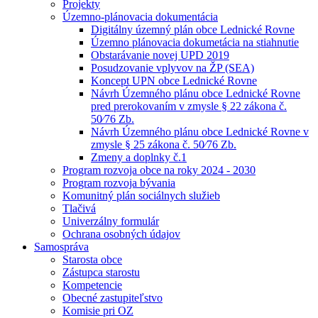
Projekty
Územno-plánovacia dokumentácia
Digitálny územný plán obce Lednické Rovne
Územno plánovacia dokumetácia na stiahnutie
Obstarávanie novej UPD 2019
Posudzovanie vplyvov na ŽP (SEA)
Koncept UPN obce Lednické Rovne
Návrh Územného plánu obce Lednické Rovne
pred prerokovaním v zmysle § 22 zákona č.
50⁄76 Zb.
Návrh Územného plánu obce Lednické Rovne v
zmysle § 25 zákona č. 50⁄76 Zb.
Zmeny a doplnky č.1
Program rozvoja obce na roky 2024 - 2030
Program rozvoja bývania
Komunitný plán sociálnych služieb
Tlačivá
Univerzálny formulár
Ochrana osobných údajov
Samospráva
Starosta obce
Zástupca starostu
Kompetencie
Obecné zastupiteľstvo
Komisie pri OZ