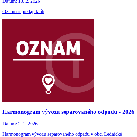
Dátum:
18. 2. 2026
Oznam o predaji kníh
Harmonogram vývozu separovaného odpadu - 2026
Dátum:
2. 1. 2026
Harmonogram vývozu separovaného odpadu v obci Lednické