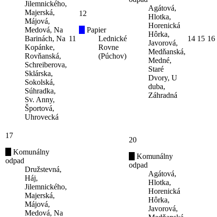
Jilemnického,
Agátová,
Majerská,
12
Hlotka,
Májová,
Horenická
Medová, Na
Papier
Hôrka,
Barinách, Na
11
Lednické
14
15
16
Javorová,
Kopánke,
Rovne
Medňanská,
Rovňanská,
(Púchov)
Medné,
Schreiberova,
Staré
Sklárska,
Dvory, U
Sokolská,
duba,
Súhradka,
Záhradná
Sv. Anny,
Športová,
Uhrovecká
17
20
Komunálny
Komunálny
odpad
odpad
Družstevná,
Agátová,
Háj,
Hlotka,
Jilemnického,
Horenická
Majerská,
Hôrka,
Májová,
Javorová,
Medová, Na