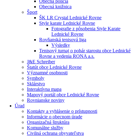
Obecná polícia
Obecná knižnica
Šport
ŠK LR Crystal Lednické Rovne
Style karate Lednické Rovne
Fotografie z pôsobenia Style Karate
Lednické Rovne
Rovňanská tenisová liga
Výsledky
Tenisový turnaj o pohár starostu obce Lednické
Rovne a vedenia RONA a.s.
J&E Schreiber
Štatút obce Lednické Rovne
Významné osobnosti
Symboly
Sklárstvo
Interaktívna mapa
Mapový portál obce Lednické Rovne
Rovnianske noviny
Úrad
Kontakty a vyhlásenie o prístupnosti
Informácie o obecnom úrade
Organizačná štruktúra
Komunálne služby
Civilná ochrana obyvateľstva