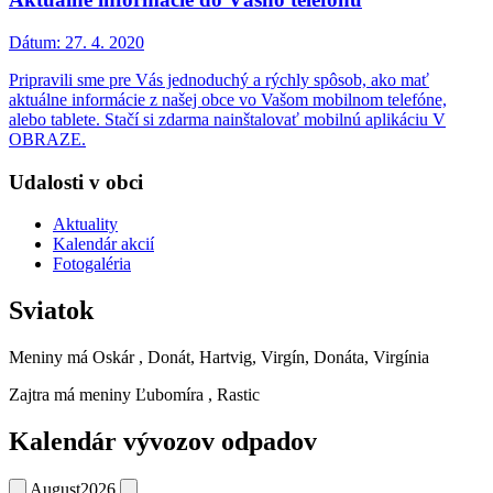
Dátum:
27. 4. 2020
Pripravili sme pre Vás jednoduchý a rýchly spôsob, ako mať
aktuálne informácie z našej obce vo Vašom mobilnom telefóne,
alebo tablete. Stačí si zdarma nainštalovať mobilnú aplikáciu V
OBRAZE.
Udalosti v obci
Aktuality
Kalendár akcií
Fotogaléria
Sviatok
Meniny má
Oskár
, Donát, Hartvig, Virgín, Donáta, Virgínia
Zajtra má meniny
Ľubomíra
, Rastic
Kalendár vývozov odpadov
August
2026