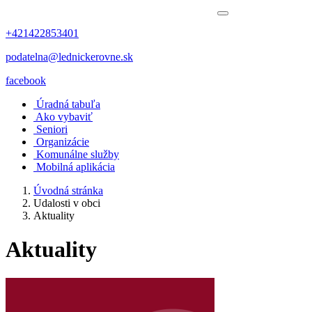
+421422853401
podatelna@lednickerovne.sk
facebook
Úradná tabuľa
Ako vybaviť
Seniori
Organizácie
Komunálne služby
Mobilná aplikácia
Úvodná stránka
Udalosti v obci
Aktuality
Aktuality