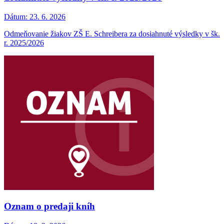
Dátum:
23. 6. 2026
Odmeňovanie žiakov ZŠ E. Schreibera za dosiahnuté výsledky v šk.
r. 2025/2026
Oznam o predaji kníh