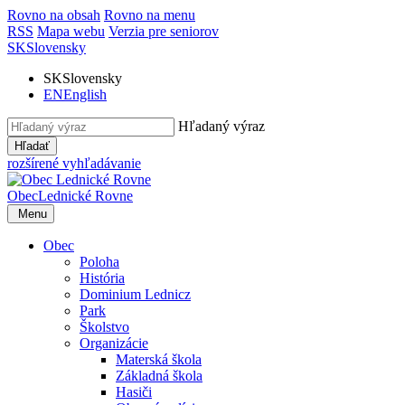
Rovno na obsah
Rovno na menu
RSS
Mapa webu
Verzia pre seniorov
SK
Slovensky
SK
Slovensky
EN
English
Hľadaný výraz
Hľadať
rozšírené vyhľadávanie
Obec
Lednické Rovne
Menu
Obec
Poloha
História
Dominium Lednicz
Park
Školstvo
Organizácie
Materská škola
Základná škola
Hasiči