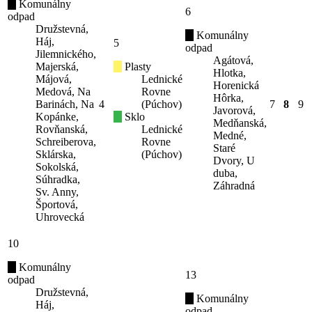
Komunálny
6
odpad
Družstevná,
Komunálny
Háj,
5
odpad
Jilemnického,
Agátová,
Majerská,
Plasty
Hlotka,
Májová,
Lednické
Horenická
Medová, Na
Rovne
Hôrka,
Barinách, Na
4
(Púchov)
7
8
9
Javorová,
Kopánke,
Sklo
Medňanská,
Rovňanská,
Lednické
Medné,
Schreiberova,
Rovne
Staré
Sklárska,
(Púchov)
Dvory, U
Sokolská,
duba,
Súhradka,
Záhradná
Sv. Anny,
Športová,
Uhrovecká
10
Komunálny
13
odpad
Družstevná,
Komunálny
Háj,
odpad