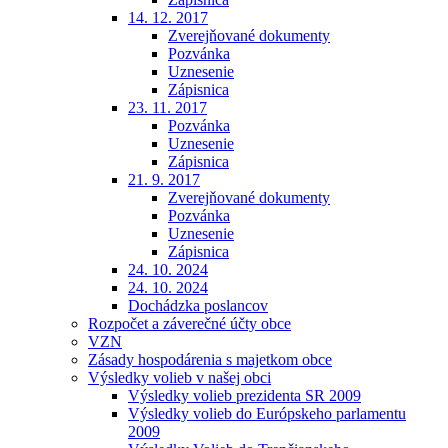
14. 12. 2017
Zverejňované dokumenty
Pozvánka
Uznesenie
Zápisnica
23. 11. 2017
Pozvánka
Uznesenie
Zápisnica
21. 9. 2017
Zverejňované dokumenty
Pozvánka
Uznesenie
Zápisnica
24. 10. 2024
24. 10. 2024
Dochádzka poslancov
Rozpočet a záverečné účty obce
VZN
Zásady hospodárenia s majetkom obce
Výsledky volieb v našej obci
Výsledky volieb prezidenta SR 2009
Výsledky volieb do Európskeho parlamentu
2009