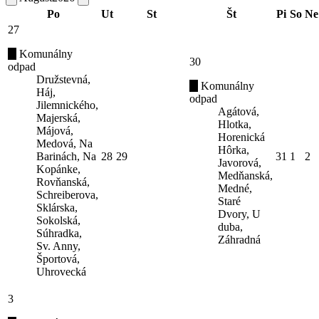
Po
Ut
St
Št
Pi
So
Ne
27
Komunálny
30
odpad
Družstevná,
Komunálny
Háj,
odpad
Jilemnického,
Agátová,
Majerská,
Hlotka,
Májová,
Horenická
Medová, Na
Hôrka,
Barinách, Na
28
29
31
1
2
Javorová,
Kopánke,
Medňanská,
Rovňanská,
Medné,
Schreiberova,
Staré
Sklárska,
Dvory, U
Sokolská,
duba,
Súhradka,
Záhradná
Sv. Anny,
Športová,
Uhrovecká
3