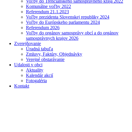
Voľby do Trenčianskeho samosprávneho kraja 2022
Komunálne voľby 2022
Referendum 21.1.2023
Voľby prezidenta Slovenskej republiky 2024
Voľby do Európskeho parlamentu 2024
Referendum 2026
Voľby do orgánov samosprávy obcí a do orgánov
samosprávnych krajov 2026
Zverejňovanie
Úradná tabuľa
Zmluvy, Faktúry, Objednávky
Verejné obstarávanie
Udalosti v obci
Aktuality
Kalendár akcií
Fotogaléria
Kontakt