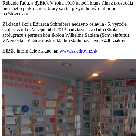
Rúbanie ľadu, a ďalšie). V roku 1910 natočil hraný film z prostredia
miestneho parku Únos, ktorý sa stal prvým hraným filmom
na Slovensku.
Základná škola Eduarda Schreibera nedávno oslávila 45. výročie
svojho vzniku. V septembri 2013 nadviazala základná škola
spoluprácu s partnerskou školou Wilhelma Sattlera (Schweinfurtu)
v Nemecku. V súčasnosti základnú školu navštevuje 400 žiakov.
Bližšie informácie získate na:
www.zsledrovne.sk