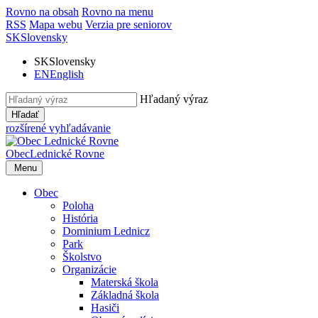
Rovno na obsah
Rovno na menu
RSS
Mapa webu
Verzia pre seniorov
SK
Slovensky
SK
Slovensky
EN
English
Hľadaný výraz
Hľadať
rozšírené vyhľadávanie
Obec
Lednické Rovne
Menu
Obec
Poloha
História
Dominium Lednicz
Park
Školstvo
Organizácie
Materská škola
Základná škola
Hasiči