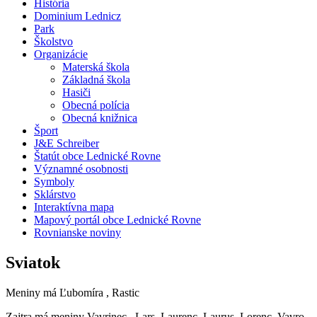
História
Dominium Lednicz
Park
Školstvo
Organizácie
Materská škola
Základná škola
Hasiči
Obecná polícia
Obecná knižnica
Šport
J&E Schreiber
Štatút obce Lednické Rovne
Významné osobnosti
Symboly
Sklárstvo
Interaktívna mapa
Mapový portál obce Lednické Rovne
Rovnianske noviny
Sviatok
Meniny má
Ľubomíra
, Rastic
Zajtra má meniny
Vavrinec
, Lars, Laurenc, Laurus, Lorenc, Vavro