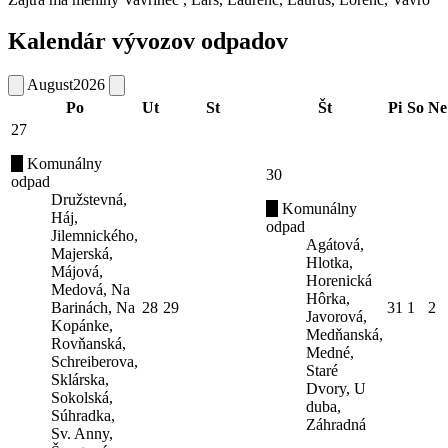
Kalendár vývozov odpadov
August
2026
Po
Ut
St
Št
Pi
So
Ne
27
Komunálny
30
odpad
Družstevná,
Komunálny
Háj,
odpad
Jilemnického,
Agátová,
Majerská,
Hlotka,
Májová,
Horenická
Medová, Na
Hôrka,
Barinách, Na
28
29
31
1
2
Javorová,
Kopánke,
Medňanská,
Rovňanská,
Medné,
Schreiberova,
Staré
Sklárska,
Dvory, U
Sokolská,
duba,
Súhradka,
Záhradná
Sv. Anny,