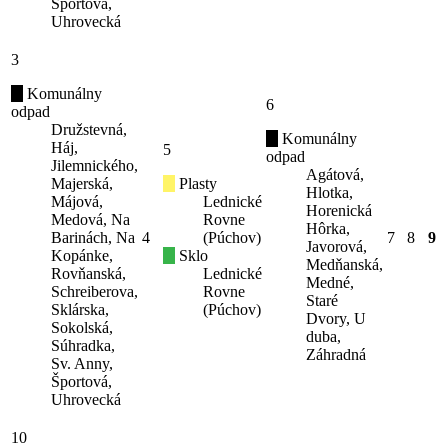
Športová,
Uhrovecká
3
Komunálny
6
odpad
Družstevná,
Komunálny
Háj,
5
odpad
Jilemnického,
Agátová,
Majerská,
Plasty
Hlotka,
Májová,
Lednické
Horenická
Medová, Na
Rovne
Hôrka,
Barinách, Na
4
(Púchov)
7
8
9
Javorová,
Kopánke,
Sklo
Medňanská,
Rovňanská,
Lednické
Medné,
Schreiberova,
Rovne
Staré
Sklárska,
(Púchov)
Dvory, U
Sokolská,
duba,
Súhradka,
Záhradná
Sv. Anny,
Športová,
Uhrovecká
10