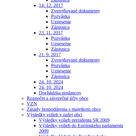
14. 12. 2017
Zverejňované dokumenty
Pozvánka
Uznesenie
Zápisnica
23. 11. 2017
Pozvánka
Uznesenie
Zápisnica
21. 9. 2017
Zverejňované dokumenty
Pozvánka
Uznesenie
Zápisnica
24. 10. 2024
24. 10. 2024
Dochádzka poslancov
Rozpočet a záverečné účty obce
VZN
Zásady hospodárenia s majetkom obce
Výsledky volieb v našej obci
Výsledky volieb prezidenta SR 2009
Výsledky volieb do Európskeho parlamentu
2009