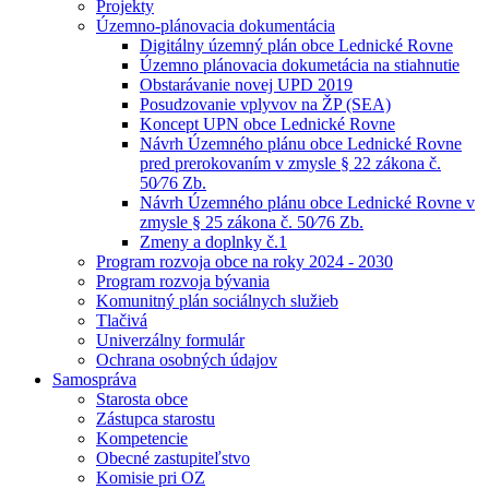
Projekty
Územno-plánovacia dokumentácia
Digitálny územný plán obce Lednické Rovne
Územno plánovacia dokumetácia na stiahnutie
Obstarávanie novej UPD 2019
Posudzovanie vplyvov na ŽP (SEA)
Koncept UPN obce Lednické Rovne
Návrh Územného plánu obce Lednické Rovne
pred prerokovaním v zmysle § 22 zákona č.
50⁄76 Zb.
Návrh Územného plánu obce Lednické Rovne v
zmysle § 25 zákona č. 50⁄76 Zb.
Zmeny a doplnky č.1
Program rozvoja obce na roky 2024 - 2030
Program rozvoja bývania
Komunitný plán sociálnych služieb
Tlačivá
Univerzálny formulár
Ochrana osobných údajov
Samospráva
Starosta obce
Zástupca starostu
Kompetencie
Obecné zastupiteľstvo
Komisie pri OZ