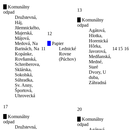
Komunálny
13
odpad
Družstevná,
Komunálny
Háj,
odpad
Jilemnického,
Agátová,
Majerská,
12
Hlotka,
Májová,
Horenická
Medová, Na
Papier
Hôrka,
Barinách, Na
11
Lednické
14
15
16
Javorová,
Kopánke,
Rovne
Medňanská,
Rovňanská,
(Púchov)
Medné,
Schreiberova,
Staré
Sklárska,
Dvory, U
Sokolská,
duba,
Súhradka,
Záhradná
Sv. Anny,
Športová,
Uhrovecká
17
20
Komunálny
Komunálny
odpad
odpad
Družstevná,
Agátová,