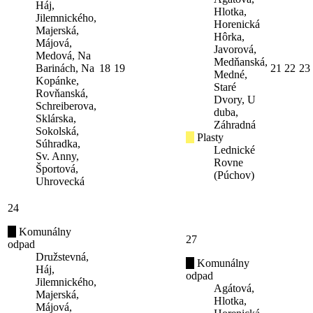
Háj,
Hlotka,
Jilemnického,
Horenická
Majerská,
Hôrka,
Májová,
Javorová,
Medová, Na
Medňanská,
Barinách, Na
18
19
21
22
23
Medné,
Kopánke,
Staré
Rovňanská,
Dvory, U
Schreiberova,
duba,
Sklárska,
Záhradná
Sokolská,
Plasty
Súhradka,
Lednické
Sv. Anny,
Rovne
Športová,
(Púchov)
Uhrovecká
24
Komunálny
27
odpad
Družstevná,
Komunálny
Háj,
odpad
Jilemnického,
Agátová,
Majerská,
Hlotka,
Májová,