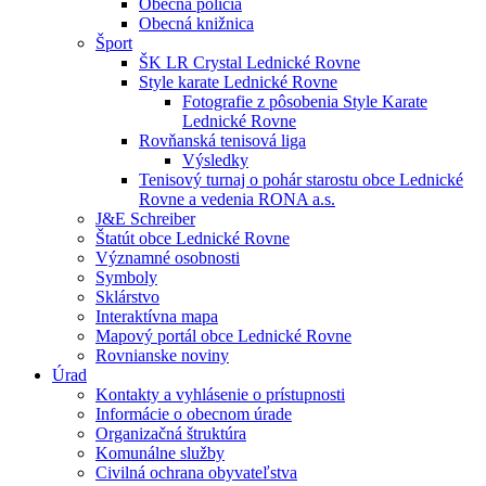
Obecná polícia
Obecná knižnica
Šport
ŠK LR Crystal Lednické Rovne
Style karate Lednické Rovne
Fotografie z pôsobenia Style Karate
Lednické Rovne
Rovňanská tenisová liga
Výsledky
Tenisový turnaj o pohár starostu obce Lednické
Rovne a vedenia RONA a.s.
J&E Schreiber
Štatút obce Lednické Rovne
Významné osobnosti
Symboly
Sklárstvo
Interaktívna mapa
Mapový portál obce Lednické Rovne
Rovnianske noviny
Úrad
Kontakty a vyhlásenie o prístupnosti
Informácie o obecnom úrade
Organizačná štruktúra
Komunálne služby
Civilná ochrana obyvateľstva