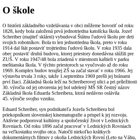
O škole
O histórii základného vzdelávania v obci môžeme hovoriť od roku
1828, kedy bola založená prvá jednotriedna katolícka škola. Jozef
Schreiber (majiteľ sklárni) vybudoval Štátnu ľudovú školu pre deti
svojich robotníkov. Bola to len jednotriedna škola, preto v roku
1914 dal štát postaviť trojtriednu ľudovú školu. V roku 1935 dala
obec postaviť druhú budovu, ktorej priestory donedávna slúžili pre
ZUŠ. V roku 1947/48 bola zriadená v miestnom kaštieli v parku
meštianska škola. V týchto priestoroch sa vyučovalo až do roku
1969. Komplex budov terajšej ZŠ sa začal stavať v roku 1966. Jej
výstavba trvala 3 roky, takže 1.septembra 1969 prešli jej bránami
prví žiaci. Základná škola leží na Schreiberovej ulici a pri príležitosti
30. výročia od jej otvorenia jej bol udelený MŠ SR čestný názov
Základná škola Eduarda Schreibera, ktorá nedávno oslávila
45. výročie svojho vzniku.
Eduard Schreiber, syn podnikateľa Jozefa Schreibera bol
priekopníkom slovenskej kinematografie a prispel k jej rozvoju.
Aktívne podporoval kultúrny a spoločenský život v Lednických
Rovniach. Od roku 1896 začal pracovať v Lednických Rovniach
na veľkostatku svojho otca. Natočil niekoľko krátkych
dokumentárnych filmov z okolia Lednických Rovní (Leto na Váhu,