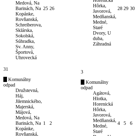
Horenická
Medová, Na
Hôrka,
Barinách, Na
25
26
28
29
30
Javorová,
Kopánke,
Medňanská,
Rovňanská,
Medné,
Schreiberova,
Staré
Sklárska,
Dvory, U
Sokolská,
duba,
Súhradka,
Záhradná
Sv. Anny,
Športová,
Uhrovecká
31
3
Komunálny
Komunálny
odpad
odpad
Družstevná,
Agátová,
Háj,
Hlotka,
Jilemnického,
Horenická
Majerská,
Hôrka,
Májová,
Javorová,
Medová, Na
Medňanská,
Barinách, Na
1
2
4
5
6
Medné,
Kopánke,
Staré
Rovňanská,