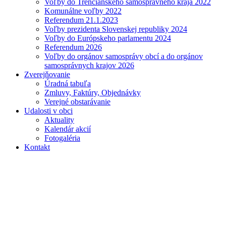
Voľby do Trenčianskeho samosprávneho kraja 2022
Komunálne voľby 2022
Referendum 21.1.2023
Voľby prezidenta Slovenskej republiky 2024
Voľby do Európskeho parlamentu 2024
Referendum 2026
Voľby do orgánov samosprávy obcí a do orgánov
samosprávnych krajov 2026
Zverejňovanie
Úradná tabuľa
Zmluvy, Faktúry, Objednávky
Verejné obstarávanie
Udalosti v obci
Aktuality
Kalendár akcií
Fotogaléria
Kontakt