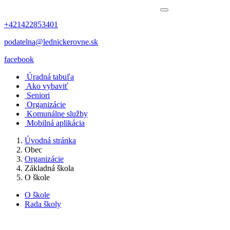
+421422853401
podatelna@lednickerovne.sk
facebook
Úradná tabuľa
Ako vybaviť
Seniori
Organizácie
Komunálne služby
Mobilná aplikácia
Úvodná stránka
Obec
Organizácie
Základná škola
O škole
O škole
Rada školy