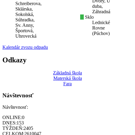
Dvory, U
Schreiberova,
duba,
Sklárska,
Záhradná
Sokolská,
Sklo
Súhradka,
Lednické
Sv. Anny,
Rovne
Športová,
(Púchov)
Uhrovecká
Kalendár zvozu odpadu
Odkazy
Základná škola
Materská škola
Fara
Návštevnosť
Návštevnosť:
ONLINE:
0
DNES:
153
TÝŽDEŇ:
2405
CELKOM:
2610047