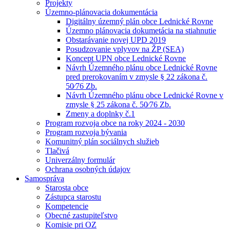
Projekty
Územno-plánovacia dokumentácia
Digitálny územný plán obce Lednické Rovne
Územno plánovacia dokumetácia na stiahnutie
Obstarávanie novej UPD 2019
Posudzovanie vplyvov na ŽP (SEA)
Koncept UPN obce Lednické Rovne
Návrh Územného plánu obce Lednické Rovne
pred prerokovaním v zmysle § 22 zákona č.
50⁄76 Zb.
Návrh Územného plánu obce Lednické Rovne v
zmysle § 25 zákona č. 50⁄76 Zb.
Zmeny a doplnky č.1
Program rozvoja obce na roky 2024 - 2030
Program rozvoja bývania
Komunitný plán sociálnych služieb
Tlačivá
Univerzálny formulár
Ochrana osobných údajov
Samospráva
Starosta obce
Zástupca starostu
Kompetencie
Obecné zastupiteľstvo
Komisie pri OZ