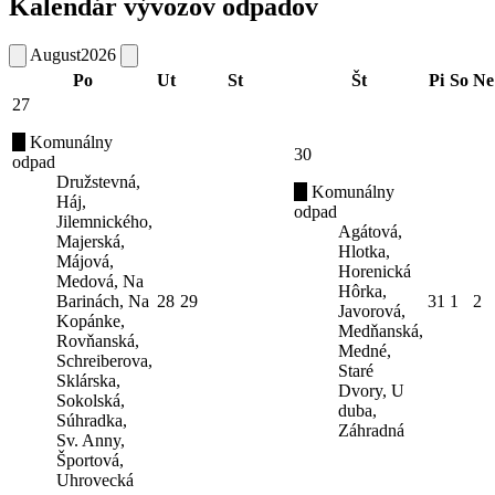
Kalendár vývozov odpadov
August
2026
Po
Ut
St
Št
Pi
So
Ne
27
Komunálny
30
odpad
Družstevná,
Komunálny
Háj,
odpad
Jilemnického,
Agátová,
Majerská,
Hlotka,
Májová,
Horenická
Medová, Na
Hôrka,
Barinách, Na
28
29
31
1
2
Javorová,
Kopánke,
Medňanská,
Rovňanská,
Medné,
Schreiberova,
Staré
Sklárska,
Dvory, U
Sokolská,
duba,
Súhradka,
Záhradná
Sv. Anny,
Športová,
Uhrovecká