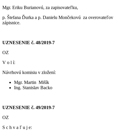
Mgr. Eriku Burianovú, za zapisovateľku,
p. Štefana Ďurka a p. Danielu Mončekovú za overovateľov
zápisnice.
UZNESENIE č. 48/2019-7
OZ
V o l í:
Návrhovú komisiu v zložení:
Mgr. Martin Mišík
Ing. Stanislav Backo
UZNESENIE č. 49/2019-7
OZ
S c h v a ľ u j e: