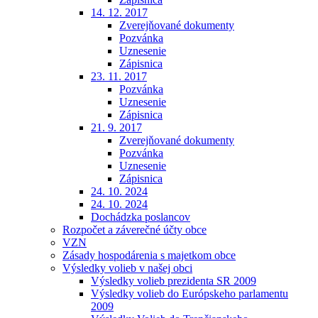
14. 12. 2017
Zverejňované dokumenty
Pozvánka
Uznesenie
Zápisnica
23. 11. 2017
Pozvánka
Uznesenie
Zápisnica
21. 9. 2017
Zverejňované dokumenty
Pozvánka
Uznesenie
Zápisnica
24. 10. 2024
24. 10. 2024
Dochádzka poslancov
Rozpočet a záverečné účty obce
VZN
Zásady hospodárenia s majetkom obce
Výsledky volieb v našej obci
Výsledky volieb prezidenta SR 2009
Výsledky volieb do Európskeho parlamentu
2009