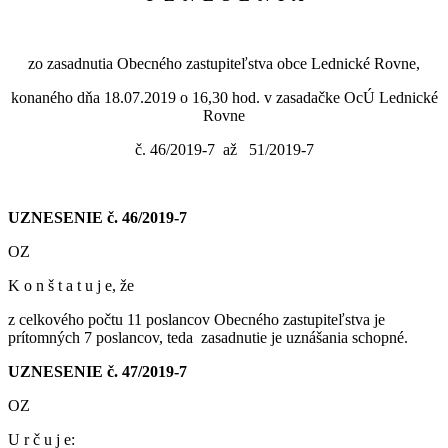
zo zasadnutia Obecného zastupiteľstva obce Lednické Rovne,
konaného dňa 18.07.2019 o 16,30 hod. v zasadačke OcÚ Lednické
Rovne
č. 46/2019-7 až 51/2019-7
UZNESENIE č. 46/2019-7
OZ
K o n š t a t u j e, že
z celkového počtu 11 poslancov Obecného zastupiteľstva je
prítomných 7 poslancov, teda zasadnutie je uznášania schopné.
UZNESENIE č. 47/2019-7
OZ
U r č u j e: