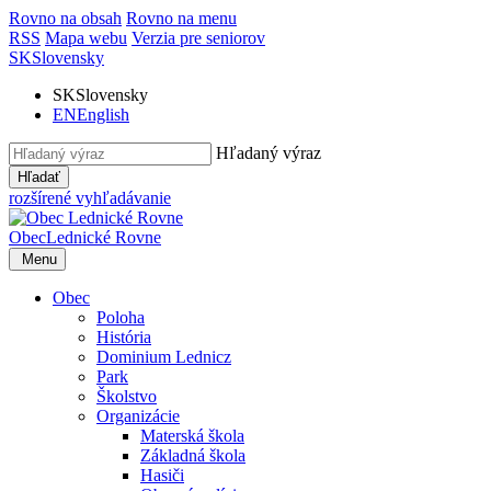
Rovno na obsah
Rovno na menu
RSS
Mapa webu
Verzia pre seniorov
SK
Slovensky
SK
Slovensky
EN
English
Hľadaný výraz
Hľadať
rozšírené vyhľadávanie
Obec
Lednické Rovne
Menu
Obec
Poloha
História
Dominium Lednicz
Park
Školstvo
Organizácie
Materská škola
Základná škola
Hasiči