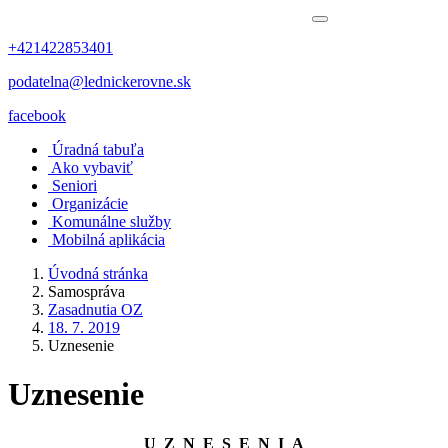
+421422853401
podatelna@lednickerovne.sk
facebook
Úradná tabuľa
Ako vybaviť
Seniori
Organizácie
Komunálne služby
Mobilná aplikácia
Úvodná stránka
Samospráva
Zasadnutia OZ
18. 7. 2019
Uznesenie
Uznesenie
U Z N E S E N I A