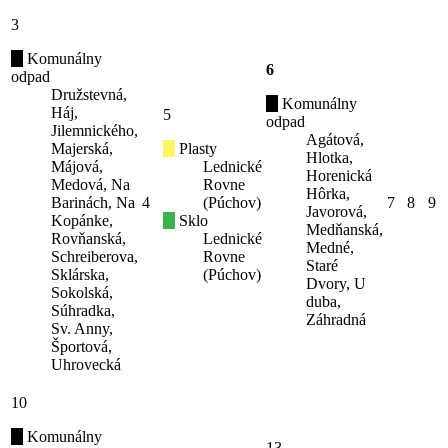
3
Komunálny
6
odpad
Družstevná,
Komunálny
Háj,
5
odpad
Jilemnického,
Agátová,
Majerská,
Plasty
Hlotka,
Májová,
Lednické
Horenická
Medová, Na
Rovne
Hôrka,
Barinách, Na
4
(Púchov)
7
8
9
Javorová,
Kopánke,
Sklo
Medňanská,
Rovňanská,
Lednické
Medné,
Schreiberova,
Rovne
Staré
Sklárska,
(Púchov)
Dvory, U
Sokolská,
duba,
Súhradka,
Záhradná
Sv. Anny,
Športová,
Uhrovecká
10
Komunálny
13