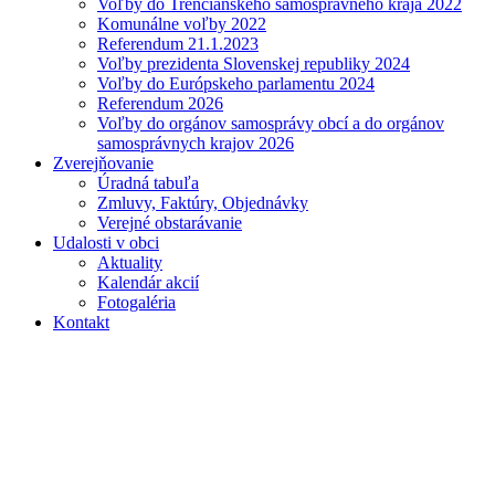
Voľby do Trenčianskeho samosprávneho kraja 2022
Komunálne voľby 2022
Referendum 21.1.2023
Voľby prezidenta Slovenskej republiky 2024
Voľby do Európskeho parlamentu 2024
Referendum 2026
Voľby do orgánov samosprávy obcí a do orgánov
samosprávnych krajov 2026
Zverejňovanie
Úradná tabuľa
Zmluvy, Faktúry, Objednávky
Verejné obstarávanie
Udalosti v obci
Aktuality
Kalendár akcií
Fotogaléria
Kontakt