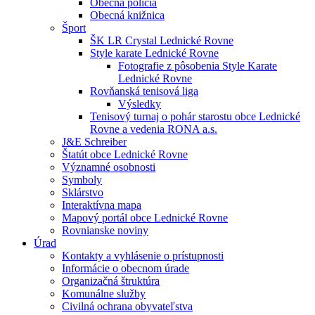
Obecná polícia
Obecná knižnica
Šport
ŠK LR Crystal Lednické Rovne
Style karate Lednické Rovne
Fotografie z pôsobenia Style Karate
Lednické Rovne
Rovňanská tenisová liga
Výsledky
Tenisový turnaj o pohár starostu obce Lednické
Rovne a vedenia RONA a.s.
J&E Schreiber
Štatút obce Lednické Rovne
Významné osobnosti
Symboly
Sklárstvo
Interaktívna mapa
Mapový portál obce Lednické Rovne
Rovnianske noviny
Úrad
Kontakty a vyhlásenie o prístupnosti
Informácie o obecnom úrade
Organizačná štruktúra
Komunálne služby
Civilná ochrana obyvateľstva