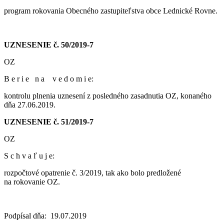
program rokovania Obecného zastupiteľstva obce Lednické Rovne.
UZNESENIE č. 50/2019-7
OZ
B e r i e n a v e d o m i e:
kontrolu plnenia uznesení z posledného zasadnutia OZ, konaného
dňa 27.06.2019.
UZNESENIE č. 51/2019-7
OZ
S c h v a ľ u j e:
rozpočtové opatrenie č. 3/2019, tak ako bolo predložené
na rokovanie OZ.
Podpísal dňa: 19.07.2019