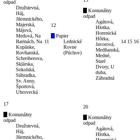
odpad
Družstevná,
Komunálny
Háj,
odpad
Jilemnického,
Agátová,
Majerská,
12
Hlotka,
Májová,
Horenická
Medová, Na
Papier
Hôrka,
Barinách, Na
11
Lednické
14
15
16
Javorová,
Kopánke,
Rovne
Medňanská,
Rovňanská,
(Púchov)
Medné,
Schreiberova,
Staré
Sklárska,
Dvory, U
Sokolská,
duba,
Súhradka,
Záhradná
Sv. Anny,
Športová,
Uhrovecká
17
20
Komunálny
Komunálny
odpad
odpad
Družstevná,
Agátová,
Háj,
Hlotka,
Jilemnického,
Horenická