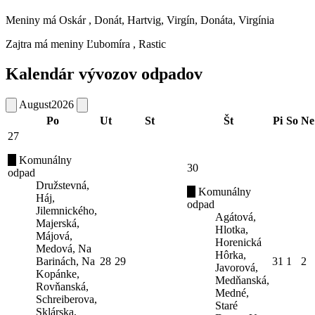
Meniny má
Oskár
, Donát, Hartvig, Virgín, Donáta, Virgínia
Zajtra má meniny
Ľubomíra
, Rastic
Kalendár vývozov odpadov
August
2026
Po
Ut
St
Št
Pi
So
Ne
27
Komunálny
30
odpad
Družstevná,
Komunálny
Háj,
odpad
Jilemnického,
Agátová,
Majerská,
Hlotka,
Májová,
Horenická
Medová, Na
Hôrka,
Barinách, Na
28
29
31
1
2
Javorová,
Kopánke,
Medňanská,
Rovňanská,
Medné,
Schreiberova,
Staré
Sklárska,