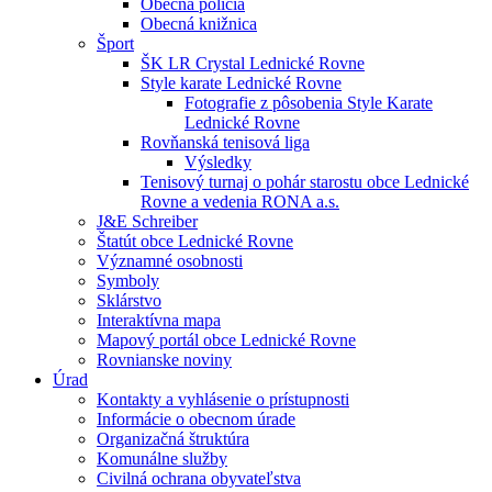
Obecná polícia
Obecná knižnica
Šport
ŠK LR Crystal Lednické Rovne
Style karate Lednické Rovne
Fotografie z pôsobenia Style Karate
Lednické Rovne
Rovňanská tenisová liga
Výsledky
Tenisový turnaj o pohár starostu obce Lednické
Rovne a vedenia RONA a.s.
J&E Schreiber
Štatút obce Lednické Rovne
Významné osobnosti
Symboly
Sklárstvo
Interaktívna mapa
Mapový portál obce Lednické Rovne
Rovnianske noviny
Úrad
Kontakty a vyhlásenie o prístupnosti
Informácie o obecnom úrade
Organizačná štruktúra
Komunálne služby
Civilná ochrana obyvateľstva