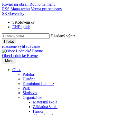
Rovno na obsah
Rovno na menu
RSS
Mapa webu
Verzia pre seniorov
SK
Slovensky
SK
Slovensky
EN
English
Hľadaný výraz
Hľadať
rozšírené vyhľadávanie
Obec
Lednické Rovne
Menu
Obec
Poloha
História
Dominium Lednicz
Park
Školstvo
Organizácie
Materská škola
Základná škola
Hasiči