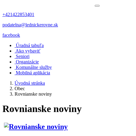
+421422853401
podatelna@lednickerovne.sk
facebook
Úradná tabuľa
Ako vybaviť
Seniori
Organizácie
Komunálne služby
Mobilná aplikácia
Úvodná stránka
Obec
Rovnianske noviny
Rovnianske noviny