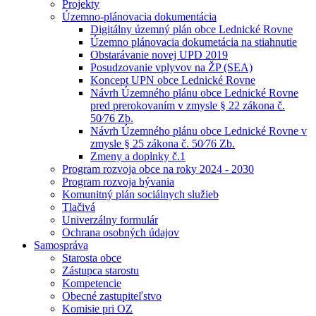
Projekty
Územno-plánovacia dokumentácia
Digitálny územný plán obce Lednické Rovne
Územno plánovacia dokumetácia na stiahnutie
Obstarávanie novej UPD 2019
Posudzovanie vplyvov na ŽP (SEA)
Koncept UPN obce Lednické Rovne
Návrh Územného plánu obce Lednické Rovne
pred prerokovaním v zmysle § 22 zákona č.
50⁄76 Zb.
Návrh Územného plánu obce Lednické Rovne v
zmysle § 25 zákona č. 50⁄76 Zb.
Zmeny a doplnky č.1
Program rozvoja obce na roky 2024 - 2030
Program rozvoja bývania
Komunitný plán sociálnych služieb
Tlačivá
Univerzálny formulár
Ochrana osobných údajov
Samospráva
Starosta obce
Zástupca starostu
Kompetencie
Obecné zastupiteľstvo
Komisie pri OZ