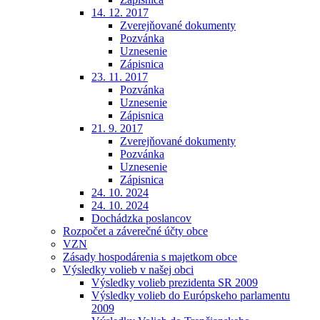
14. 12. 2017
Zverejňované dokumenty
Pozvánka
Uznesenie
Zápisnica
23. 11. 2017
Pozvánka
Uznesenie
Zápisnica
21. 9. 2017
Zverejňované dokumenty
Pozvánka
Uznesenie
Zápisnica
24. 10. 2024
24. 10. 2024
Dochádzka poslancov
Rozpočet a záverečné účty obce
VZN
Zásady hospodárenia s majetkom obce
Výsledky volieb v našej obci
Výsledky volieb prezidenta SR 2009
Výsledky volieb do Európskeho parlamentu
2009