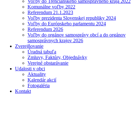
Voľby do Trenčianskeho samosprávneho kraja 2022
Komunálne voľby 2022
Referendum 21.1.2023
Voľby prezidenta Slovenskej republiky 2024
Voľby do Európskeho parlamentu 2024
Referendum 2026
Voľby do orgánov samosprávy obcí a do orgánov
samosprávnych krajov 2026
Zverejňovanie
Úradná tabuľa
Zmluvy, Faktúry, Objednávky
Verejné obstarávanie
Udalosti v obci
Aktuality
Kalendár akcií
Fotogaléria
Kontakt