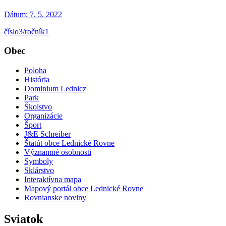
Dátum:
7. 5. 2022
číslo3/ročník1
Obec
Poloha
História
Dominium Lednicz
Park
Školstvo
Organizácie
Šport
J&E Schreiber
Štatút obce Lednické Rovne
Významné osobnosti
Symboly
Sklárstvo
Interaktívna mapa
Mapový portál obce Lednické Rovne
Rovnianske noviny
Sviatok