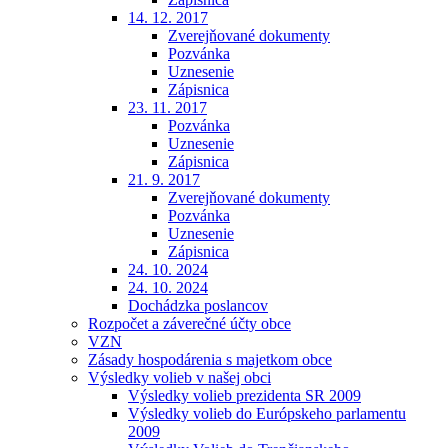
14. 12. 2017
Zverejňované dokumenty
Pozvánka
Uznesenie
Zápisnica
23. 11. 2017
Pozvánka
Uznesenie
Zápisnica
21. 9. 2017
Zverejňované dokumenty
Pozvánka
Uznesenie
Zápisnica
24. 10. 2024
24. 10. 2024
Dochádzka poslancov
Rozpočet a záverečné účty obce
VZN
Zásady hospodárenia s majetkom obce
Výsledky volieb v našej obci
Výsledky volieb prezidenta SR 2009
Výsledky volieb do Európskeho parlamentu
2009