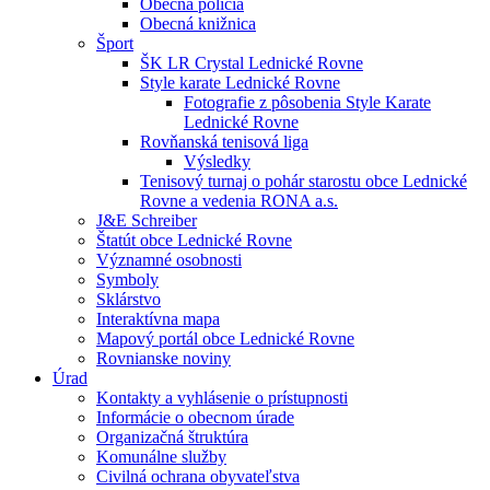
Obecná polícia
Obecná knižnica
Šport
ŠK LR Crystal Lednické Rovne
Style karate Lednické Rovne
Fotografie z pôsobenia Style Karate
Lednické Rovne
Rovňanská tenisová liga
Výsledky
Tenisový turnaj o pohár starostu obce Lednické
Rovne a vedenia RONA a.s.
J&E Schreiber
Štatút obce Lednické Rovne
Významné osobnosti
Symboly
Sklárstvo
Interaktívna mapa
Mapový portál obce Lednické Rovne
Rovnianske noviny
Úrad
Kontakty a vyhlásenie o prístupnosti
Informácie o obecnom úrade
Organizačná štruktúra
Komunálne služby
Civilná ochrana obyvateľstva