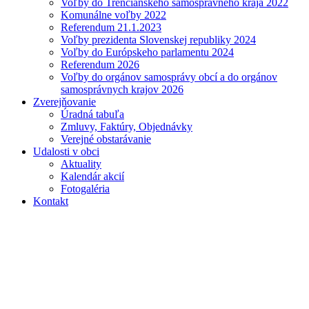
Voľby do Trenčianskeho samosprávneho kraja 2022
Komunálne voľby 2022
Referendum 21.1.2023
Voľby prezidenta Slovenskej republiky 2024
Voľby do Európskeho parlamentu 2024
Referendum 2026
Voľby do orgánov samosprávy obcí a do orgánov
samosprávnych krajov 2026
Zverejňovanie
Úradná tabuľa
Zmluvy, Faktúry, Objednávky
Verejné obstarávanie
Udalosti v obci
Aktuality
Kalendár akcií
Fotogaléria
Kontakt