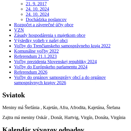
21. 9. 2017
24. 10. 2024
24. 10. 2024
Dochádzka poslancov
Rozpočet a záverečné účty obce
VZN
Zásady hospodárenia s majetkom obce
Výsledky volieb v našej obci
Voľby do Trenčianskeho samosprávneho kraja 2022
Komunálne voľby 2022
Referendum 21.1.2023
Voľby prezidenta Slovenskej republiky 2024
Voľby do Európskeho parlamentu 2024
Referendum 2026
Voľby do orgánov samosprávy obcí a do orgánov
samosprávnych krajov 2026
Sviatok
Meniny má
Štefánia
, Kajetán, Afra, Afrodita, Kajetána, Štefana
Zajtra má meniny
Oskár
, Donát, Hartvig, Virgín, Donáta, Virgínia
Kalendár vývozov odpadov