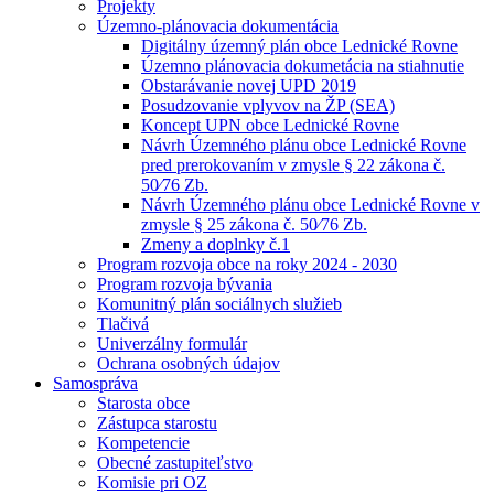
Projekty
Územno-plánovacia dokumentácia
Digitálny územný plán obce Lednické Rovne
Územno plánovacia dokumetácia na stiahnutie
Obstarávanie novej UPD 2019
Posudzovanie vplyvov na ŽP (SEA)
Koncept UPN obce Lednické Rovne
Návrh Územného plánu obce Lednické Rovne
pred prerokovaním v zmysle § 22 zákona č.
50⁄76 Zb.
Návrh Územného plánu obce Lednické Rovne v
zmysle § 25 zákona č. 50⁄76 Zb.
Zmeny a doplnky č.1
Program rozvoja obce na roky 2024 - 2030
Program rozvoja bývania
Komunitný plán sociálnych služieb
Tlačivá
Univerzálny formulár
Ochrana osobných údajov
Samospráva
Starosta obce
Zástupca starostu
Kompetencie
Obecné zastupiteľstvo
Komisie pri OZ