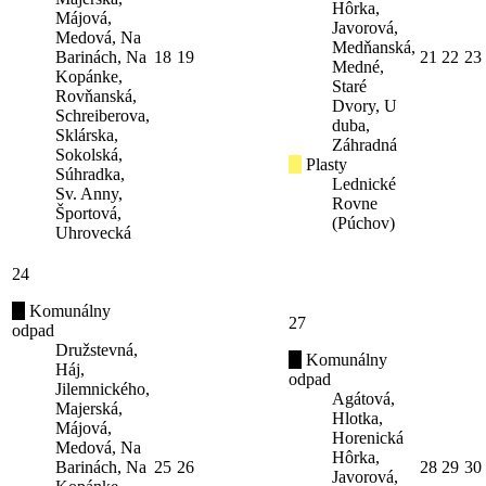
Hôrka,
Májová,
Javorová,
Medová, Na
Medňanská,
Barinách, Na
18
19
21
22
23
Medné,
Kopánke,
Staré
Rovňanská,
Dvory, U
Schreiberova,
duba,
Sklárska,
Záhradná
Sokolská,
Plasty
Súhradka,
Lednické
Sv. Anny,
Rovne
Športová,
(Púchov)
Uhrovecká
24
Komunálny
27
odpad
Družstevná,
Komunálny
Háj,
odpad
Jilemnického,
Agátová,
Majerská,
Hlotka,
Májová,
Horenická
Medová, Na
Hôrka,
Barinách, Na
25
26
28
29
30
Javorová,