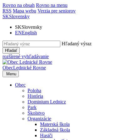
Rovno na obsah
Rovno na menu
RSS
Mapa webu
Verzia pre seniorov
SK
Slovensky
SK
Slovensky
EN
English
Hľadaný výraz
Hľadať
rozšírené vyhľadávanie
Obec
Lednické Rovne
Menu
Obec
Poloha
História
Dominium Lednicz
Park
Školstvo
Organizácie
Materská škola
Základná škola
Hasiči