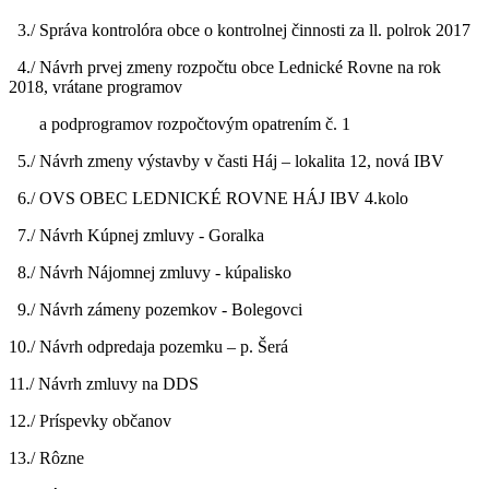
3./ Správa kontrolóra obce o kontrolnej činnosti za ll. polrok 2017
4./ Návrh prvej zmeny rozpočtu obce Lednické Rovne na rok
2018, vrátane programov
a podprogramov rozpočtovým opatrením č. 1
5./ Návrh zmeny výstavby v časti Háj – lokalita 12, nová IBV
6./ OVS OBEC LEDNICKÉ ROVNE HÁJ IBV 4.kolo
7./ Návrh Kúpnej zmluvy - Goralka
8./ Návrh Nájomnej zmluvy - kúpalisko
9./ Návrh zámeny pozemkov - Bolegovci
10./ Návrh odpredaja pozemku – p. Šerá
11./ Návrh zmluvy na DDS
12./ Príspevky občanov
13./ Rôzne