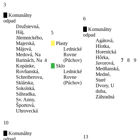
3
Komunálny
6
odpad
Družstevná,
Komunálny
Háj,
5
odpad
Jilemnického,
Agátová,
Majerská,
Plasty
Hlotka,
Májová,
Lednické
Horenická
Medová, Na
Rovne
Hôrka,
Barinách, Na
4
(Púchov)
7
8
9
Javorová,
Kopánke,
Sklo
Medňanská,
Rovňanská,
Lednické
Medné,
Schreiberova,
Rovne
Staré
Sklárska,
(Púchov)
Dvory, U
Sokolská,
duba,
Súhradka,
Záhradná
Sv. Anny,
Športová,
Uhrovecká
10
Komunálny
13
odpad