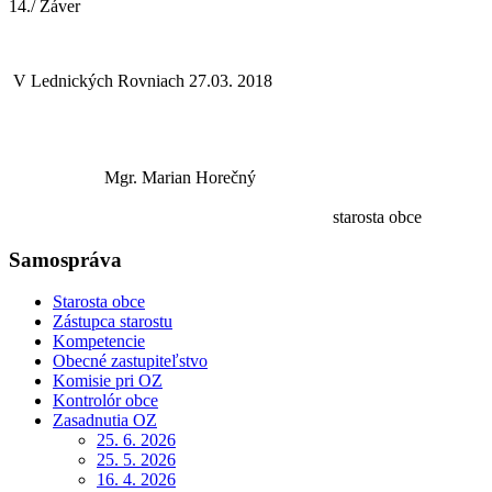
14./ Záver
V Lednických Rovniach 27.03. 2018
Mgr. Marian Horečný
starosta obce
Samospráva
Starosta obce
Zástupca starostu
Kompetencie
Obecné zastupiteľstvo
Komisie pri OZ
Kontrolór obce
Zasadnutia OZ
25. 6. 2026
25. 5. 2026
16. 4. 2026