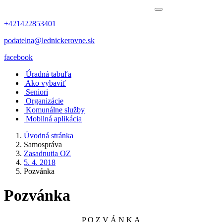
+421422853401
podatelna@lednickerovne.sk
facebook
Úradná tabuľa
Ako vybaviť
Seniori
Organizácie
Komunálne služby
Mobilná aplikácia
Úvodná stránka
Samospráva
Zasadnutia OZ
5. 4. 2018
Pozvánka
Pozvánka
P O Z V Á N K A