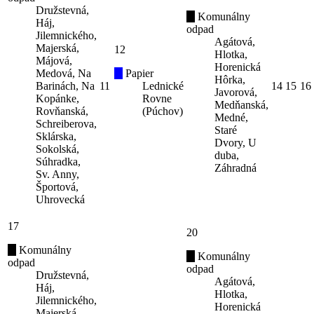
Družstevná,
Komunálny
Háj,
odpad
Jilemnického,
Agátová,
Majerská,
12
Hlotka,
Májová,
Horenická
Medová, Na
Papier
Hôrka,
Barinách, Na
11
Lednické
14
15
16
Javorová,
Kopánke,
Rovne
Medňanská,
Rovňanská,
(Púchov)
Medné,
Schreiberova,
Staré
Sklárska,
Dvory, U
Sokolská,
duba,
Súhradka,
Záhradná
Sv. Anny,
Športová,
Uhrovecká
17
20
Komunálny
Komunálny
odpad
odpad
Družstevná,
Agátová,
Háj,
Hlotka,
Jilemnického,
Horenická
Majerská,