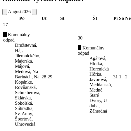
August
2026
Po
Ut
St
Št
Pi
So
Ne
27
Komunálny
30
odpad
Družstevná,
Komunálny
Háj,
odpad
Jilemnického,
Agátová,
Majerská,
Hlotka,
Májová,
Horenická
Medová, Na
Hôrka,
Barinách, Na
28
29
31
1
2
Javorová,
Kopánke,
Medňanská,
Rovňanská,
Medné,
Schreiberova,
Staré
Sklárska,
Dvory, U
Sokolská,
duba,
Súhradka,
Záhradná
Sv. Anny,
Športová,
Uhrovecká