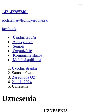
+421422853401
podatelna@lednickerovne.sk
facebook
Úradná tabuľa
Ako vybaviť
Seniori
Organizácie
Komunálne služby
Mobilná aplikácia
Úvodná stránka
Samospráva
Zasadnutia OZ
21. 11. 2024
Uznesenia
Uznesenia
UZNESENIA