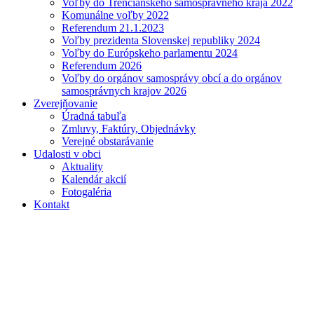
Voľby do Trenčianskeho samosprávneho kraja 2022
Komunálne voľby 2022
Referendum 21.1.2023
Voľby prezidenta Slovenskej republiky 2024
Voľby do Európskeho parlamentu 2024
Referendum 2026
Voľby do orgánov samosprávy obcí a do orgánov
samosprávnych krajov 2026
Zverejňovanie
Úradná tabuľa
Zmluvy, Faktúry, Objednávky
Verejné obstarávanie
Udalosti v obci
Aktuality
Kalendár akcií
Fotogaléria
Kontakt