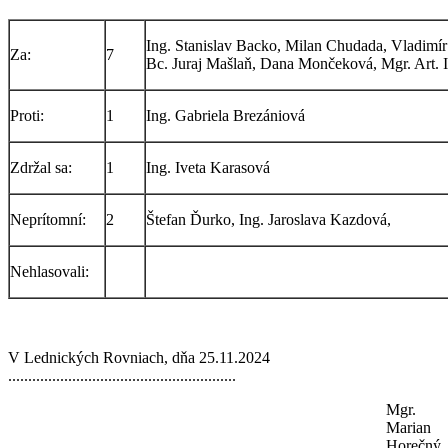
Ing. Stanislav Backo, Milan Chudada, Vladimí
Za:
7
Bc. Juraj Mašlaň, Dana Mončeková, Mgr. Art. 
Proti:
1
Ing. Gabriela Brezániová
Zdržal sa:
1
Ing. Iveta Karasová
Neprítomní:
2
Štefan Ďurko, Ing. Jaroslava Kazdová,
Nehlasovali:
V Lednických Rovniach, dňa 25.11.2024
.........................................................
Mgr.
Marian
Horečný,