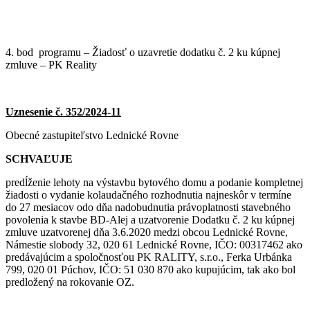
4. bod programu – Žiadosť o uzavretie dodatku č. 2 ku kúpnej
zmluve – PK Reality
Uznesenie č. 352/2024-11
Obecné zastupiteľstvo Lednické Rovne
SCHVAĽUJE
predĺženie lehoty na výstavbu bytového domu a podanie kompletnej
žiadosti o vydanie kolaudačného rozhodnutia najneskôr v termíne
do 27 mesiacov odo dňa nadobudnutia právoplatnosti stavebného
povolenia k stavbe BD-Alej a uzatvorenie Dodatku č. 2 ku kúpnej
zmluve uzatvorenej dňa 3.6.2020 medzi obcou Lednické Rovne,
Námestie slobody 32, 020 61 Lednické Rovne, IČO: 00317462 ako
predávajúcim a spoločnosťou PK RALITY, s.r.o., Ferka Urbánka
799, 020 01 Púchov, IČO: 51 030 870 ako kupujúcim, tak ako bol
predložený na rokovanie OZ.