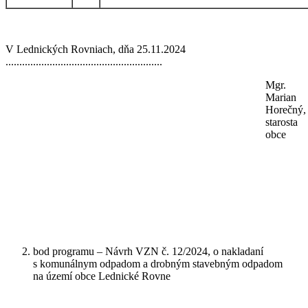
V Lednických Rovniach, dňa 25.11.2024
.........................................................
Mgr.
Marian
Horečný,
starosta
obce
bod programu – Návrh VZN č. 12/2024, o nakladaní
s komunálnym odpadom a drobným stavebným odpadom
na území obce Lednické Rovne