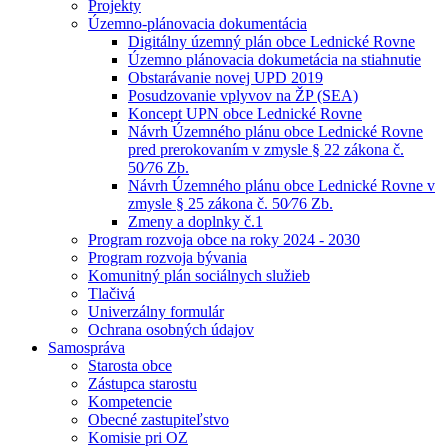
Projekty
Územno-plánovacia dokumentácia
Digitálny územný plán obce Lednické Rovne
Územno plánovacia dokumetácia na stiahnutie
Obstarávanie novej UPD 2019
Posudzovanie vplyvov na ŽP (SEA)
Koncept UPN obce Lednické Rovne
Návrh Územného plánu obce Lednické Rovne
pred prerokovaním v zmysle § 22 zákona č.
50⁄76 Zb.
Návrh Územného plánu obce Lednické Rovne v
zmysle § 25 zákona č. 50⁄76 Zb.
Zmeny a doplnky č.1
Program rozvoja obce na roky 2024 - 2030
Program rozvoja bývania
Komunitný plán sociálnych služieb
Tlačivá
Univerzálny formulár
Ochrana osobných údajov
Samospráva
Starosta obce
Zástupca starostu
Kompetencie
Obecné zastupiteľstvo
Komisie pri OZ