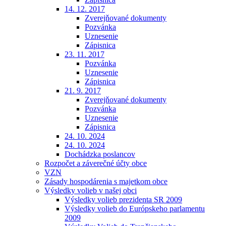
14. 12. 2017
Zverejňované dokumenty
Pozvánka
Uznesenie
Zápisnica
23. 11. 2017
Pozvánka
Uznesenie
Zápisnica
21. 9. 2017
Zverejňované dokumenty
Pozvánka
Uznesenie
Zápisnica
24. 10. 2024
24. 10. 2024
Dochádzka poslancov
Rozpočet a záverečné účty obce
VZN
Zásady hospodárenia s majetkom obce
Výsledky volieb v našej obci
Výsledky volieb prezidenta SR 2009
Výsledky volieb do Európskeho parlamentu
2009