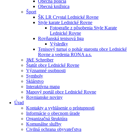
Obecná polícia
Obecná knižnica
Šport
ŠK LR Crystal Lednické Rovne
Style karate Lednické Rovne
Fotografie z pôsobenia Style Karate
Lednické Rovne
Rovňanská tenisová liga
Výsledky
Tenisový turnaj o pohár starostu obce Lednické
Rovne a vedenia RONA a.s.
J&E Schreiber
Štatút obce Lednické Rovne
Významné osobnosti
Symboly
Sklárstvo
Interaktívna mapa
Mapový portál obce Lednické Rovne
Rovnianske noviny
Úrad
Kontakty a vyhlásenie o prístupnosti
Informácie o obecnom úrade
Organizačná štruktúra
Komunálne služby
Civilná ochrana obyvateľstva