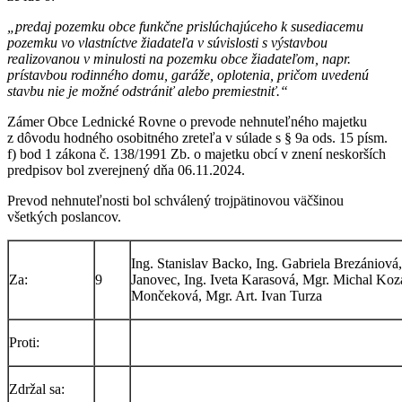
„
predaj pozemku obce funkčne prislúchajúceho k susediacemu
pozemku vo vlastníctve žiadateľa v súvislosti s výstavbou
realizovanou v minulosti na pozemku obce žiadateľom, napr.
prístavbou rodinného domu, garáže, oplotenia, pričom uvedenú
stavbu nie je možné odstrániť alebo premiestniť.“
Zámer Obce Lednické Rovne o prevode nehnuteľného majetku
z dôvodu hodného osobitného zreteľa v súlade s § 9a ods. 15 písm.
f) bod 1 zákona č. 138/1991 Zb. o majetku obcí v znení neskorších
predpisov bol zverejnený dňa 06.11.2024.
Prevod nehnuteľnosti bol schválený trojpätinovou väčšinou
všetkých poslancov.
Ing. Stanislav Backo, Ing. Gabriela Brezániov
Za:
9
Janovec, Ing. Iveta Karasová, Mgr. Michal Koz
Mončeková, Mgr. Art. Ivan Turza
Proti:
Zdržal sa: