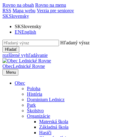
Rovno na obsah
Rovno na menu
RSS
Mapa webu
Verzia pre seniorov
SK
Slovensky
SK
Slovensky
EN
English
Hľadaný výraz
Hľadať
rozšírené vyhľadávanie
Obec
Lednické Rovne
Menu
Obec
Poloha
História
Dominium Lednicz
Park
Školstvo
Organizácie
Materská škola
Základná škola
Hasiči