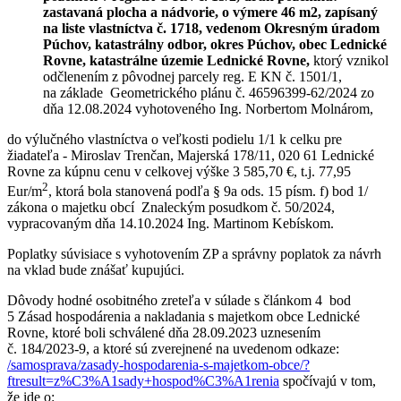
zastavaná plocha a nádvorie, o výmere 46 m2,
zapísaný
na liste vlastníctva č. 1718, vedenom Okresným úradom
Púchov, katastrálny odbor, okres Púchov, obec Lednické
Rovne, katastrálne územie Lednické Rovne,
ktorý vznikol
odčlenením z pôvodnej parcely reg. E KN č. 1501/1,
na základe Geometrického plánu č. 46596399-62/2024 zo
dňa 12.08.2024 vyhotoveného Ing. Norbertom Molnárom,
do výlučného vlastníctva o veľkosti podielu 1/1 k celku pre
žiadateľa - Miroslav Trenčan, Majerská 178/11, 020 61 Lednické
Rovne za kúpnu cenu v celkovej výške 3 585,70 €, t.j. 77,95
2
Eur/m
, ktorá bola stanovená podľa § 9a ods. 15 písm. f) bod 1/
zákona o majetku obcí Znaleckým posudkom č. 50/2024,
vypracovaným dňa 14.10.2024 Ing. Martinom Kebískom.
Poplatky súvisiace s vyhotovením ZP a správny poplatok za návrh
na vklad bude znášať kupujúci.
Dôvody hodné osobitného zreteľa v súlade s článkom 4 bod
5 Zásad hospodárenia a nakladania s majetkom obce Lednické
Rovne, ktoré boli schválené dňa 28.09.2023 uznesením
č. 184/2023-9, a ktoré sú zverejnené na uvedenom odkaze:
/samosprava/zasady-hospodarenia-s-majetkom-obce/?
ftresult=z%C3%A1sady+hospod%C3%A1renia
spočívajú v tom,
že ide o: