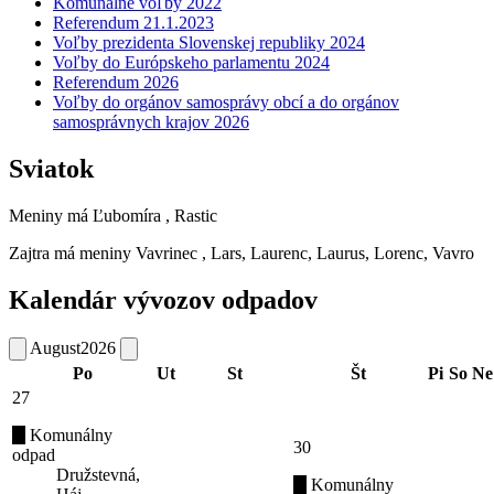
Komunálne voľby 2022
Referendum 21.1.2023
Voľby prezidenta Slovenskej republiky 2024
Voľby do Európskeho parlamentu 2024
Referendum 2026
Voľby do orgánov samosprávy obcí a do orgánov
samosprávnych krajov 2026
Sviatok
Meniny má
Ľubomíra
, Rastic
Zajtra má meniny
Vavrinec
, Lars, Laurenc, Laurus, Lorenc, Vavro
Kalendár vývozov odpadov
August
2026
Po
Ut
St
Št
Pi
So
Ne
27
Komunálny
30
odpad
Družstevná,
Komunálny