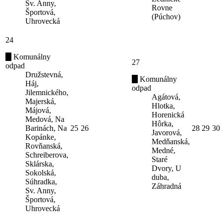
Sv. Anny,
Rovne
Športová,
(Púchov)
Uhrovecká
24
Komunálny
27
odpad
Družstevná,
Komunálny
Háj,
odpad
Jilemnického,
Agátová,
Majerská,
Hlotka,
Májová,
Horenická
Medová, Na
Hôrka,
Barinách, Na
25
26
28
29
30
Javorová,
Kopánke,
Medňanská,
Rovňanská,
Medné,
Schreiberova,
Staré
Sklárska,
Dvory, U
Sokolská,
duba,
Súhradka,
Záhradná
Sv. Anny,
Športová,
Uhrovecká