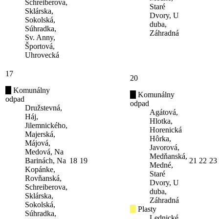
Schreiberova,
Staré
Sklárska,
Dvory, U
Sokolská,
duba,
Súhradka,
Záhradná
Sv. Anny,
Športová,
Uhrovecká
17
20
Komunálny
Komunálny
odpad
odpad
Družstevná,
Agátová,
Háj,
Hlotka,
Jilemnického,
Horenická
Majerská,
Hôrka,
Májová,
Javorová,
Medová, Na
Medňanská,
Barinách, Na
18
19
21
22
23
Medné,
Kopánke,
Staré
Rovňanská,
Dvory, U
Schreiberova,
duba,
Sklárska,
Záhradná
Sokolská,
Plasty
Súhradka,
Lednické