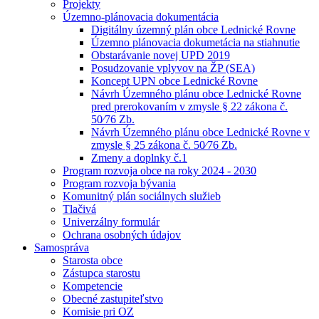
Projekty
Územno-plánovacia dokumentácia
Digitálny územný plán obce Lednické Rovne
Územno plánovacia dokumetácia na stiahnutie
Obstarávanie novej UPD 2019
Posudzovanie vplyvov na ŽP (SEA)
Koncept UPN obce Lednické Rovne
Návrh Územného plánu obce Lednické Rovne
pred prerokovaním v zmysle § 22 zákona č.
50⁄76 Zb.
Návrh Územného plánu obce Lednické Rovne v
zmysle § 25 zákona č. 50⁄76 Zb.
Zmeny a doplnky č.1
Program rozvoja obce na roky 2024 - 2030
Program rozvoja bývania
Komunitný plán sociálnych služieb
Tlačivá
Univerzálny formulár
Ochrana osobných údajov
Samospráva
Starosta obce
Zástupca starostu
Kompetencie
Obecné zastupiteľstvo
Komisie pri OZ