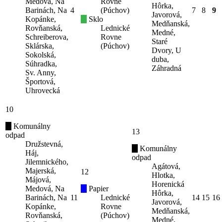
Medová, Na
Rovne
Hôrka,
Barinách, Na
4
(Púchov)
7
8
9
Javorová,
Kopánke,
Sklo
Medňanská,
Rovňanská,
Lednické
Medné,
Schreiberova,
Rovne
Staré
Sklárska,
(Púchov)
Dvory, U
Sokolská,
duba,
Súhradka,
Záhradná
Sv. Anny,
Športová,
Uhrovecká
10
Komunálny
13
odpad
Družstevná,
Komunálny
Háj,
odpad
Jilemnického,
Agátová,
Majerská,
12
Hlotka,
Májová,
Horenická
Medová, Na
Papier
Hôrka,
Barinách, Na
11
Lednické
14
15
16
Javorová,
Kopánke,
Rovne
Medňanská,
Rovňanská,
(Púchov)
Medné,