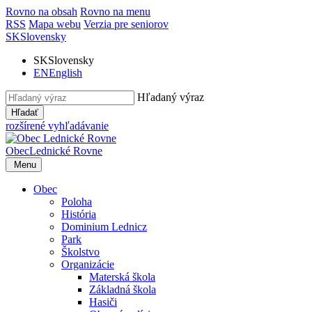
Rovno na obsah
Rovno na menu
RSS
Mapa webu
Verzia pre seniorov
SK
Slovensky
SK
Slovensky
EN
English
Hľadaný výraz
Hľadať
rozšírené vyhľadávanie
Obec
Lednické Rovne
Menu
Obec
Poloha
História
Dominium Lednicz
Park
Školstvo
Organizácie
Materská škola
Základná škola
Hasiči