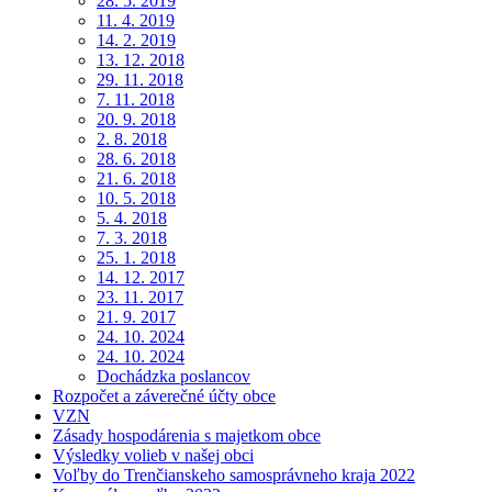
28. 5. 2019
11. 4. 2019
14. 2. 2019
13. 12. 2018
29. 11. 2018
7. 11. 2018
20. 9. 2018
2. 8. 2018
28. 6. 2018
21. 6. 2018
10. 5. 2018
5. 4. 2018
7. 3. 2018
25. 1. 2018
14. 12. 2017
23. 11. 2017
21. 9. 2017
24. 10. 2024
24. 10. 2024
Dochádzka poslancov
Rozpočet a záverečné účty obce
VZN
Zásady hospodárenia s majetkom obce
Výsledky volieb v našej obci
Voľby do Trenčianskeho samosprávneho kraja 2022