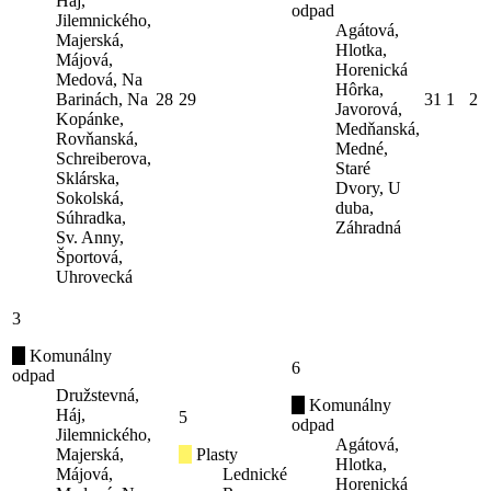
Háj,
odpad
Jilemnického,
Agátová,
Majerská,
Hlotka,
Májová,
Horenická
Medová, Na
Hôrka,
Barinách, Na
28
29
31
1
2
Javorová,
Kopánke,
Medňanská,
Rovňanská,
Medné,
Schreiberova,
Staré
Sklárska,
Dvory, U
Sokolská,
duba,
Súhradka,
Záhradná
Sv. Anny,
Športová,
Uhrovecká
3
Komunálny
6
odpad
Družstevná,
Komunálny
Háj,
5
odpad
Jilemnického,
Agátová,
Majerská,
Plasty
Hlotka,
Májová,
Lednické
Horenická