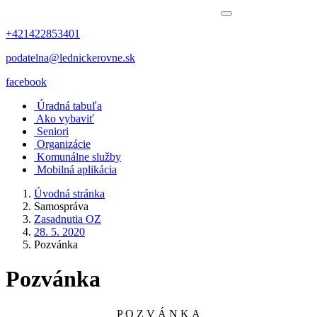
+421422853401
podatelna@lednickerovne.sk
facebook
Úradná tabuľa
Ako vybaviť
Seniori
Organizácie
Komunálne služby
Mobilná aplikácia
Úvodná stránka
Samospráva
Zasadnutia OZ
28. 5. 2020
Pozvánka
Pozvánka
P O Z V Á N K A