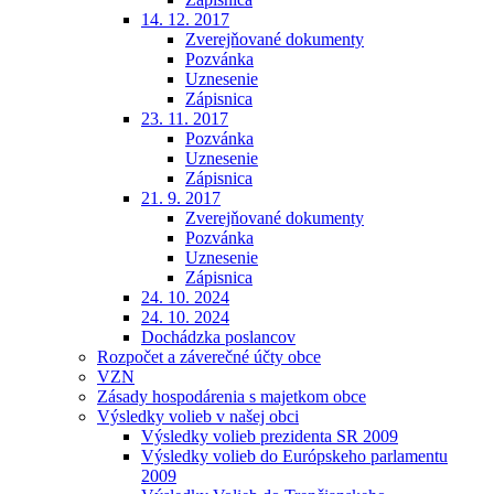
14. 12. 2017
Zverejňované dokumenty
Pozvánka
Uznesenie
Zápisnica
23. 11. 2017
Pozvánka
Uznesenie
Zápisnica
21. 9. 2017
Zverejňované dokumenty
Pozvánka
Uznesenie
Zápisnica
24. 10. 2024
24. 10. 2024
Dochádzka poslancov
Rozpočet a záverečné účty obce
VZN
Zásady hospodárenia s majetkom obce
Výsledky volieb v našej obci
Výsledky volieb prezidenta SR 2009
Výsledky volieb do Európskeho parlamentu
2009