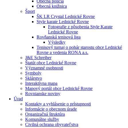
Obecná polícia
Obecná knižnica
Šport
ŠK LR Crystal Lednické Rovne
Style karate Lednické Rovne
Fotografie z pôsobenia Style Karate
Lednické Rovne
Rovňanská tenisová liga
Výsledky
Tenisový turnaj o pohár starostu obce Lednické
Rovne a vedenia RONA a.s.
J&E Schreiber
Štatút obce Lednické Rovne
Významné osobnosti
Symboly
Sklárstvo
Interaktívna mapa
Mapový portál obce Lednické Rovne
Rovnianske noviny
Úrad
Kontakty a vyhlásenie o prístupnosti
Informácie o obecnom úrade
Organizačná štruktúra
Komunálne služby
Civilná ochrana obyvateľstva