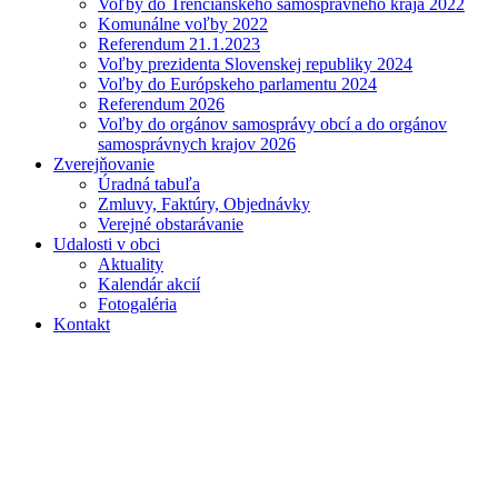
Voľby do Trenčianskeho samosprávneho kraja 2022
Komunálne voľby 2022
Referendum 21.1.2023
Voľby prezidenta Slovenskej republiky 2024
Voľby do Európskeho parlamentu 2024
Referendum 2026
Voľby do orgánov samosprávy obcí a do orgánov
samosprávnych krajov 2026
Zverejňovanie
Úradná tabuľa
Zmluvy, Faktúry, Objednávky
Verejné obstarávanie
Udalosti v obci
Aktuality
Kalendár akcií
Fotogaléria
Kontakt