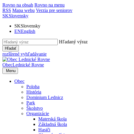
Rovno na obsah
Rovno na menu
RSS
Mapa webu
Verzia pre seniorov
SK
Slovensky
SK
Slovensky
EN
English
Hľadaný výraz
Hľadať
rozšírené vyhľadávanie
Obec
Lednické Rovne
Menu
Obec
Poloha
História
Dominium Lednicz
Park
Školstvo
Organizácie
Materská škola
Základná škola
Hasiči