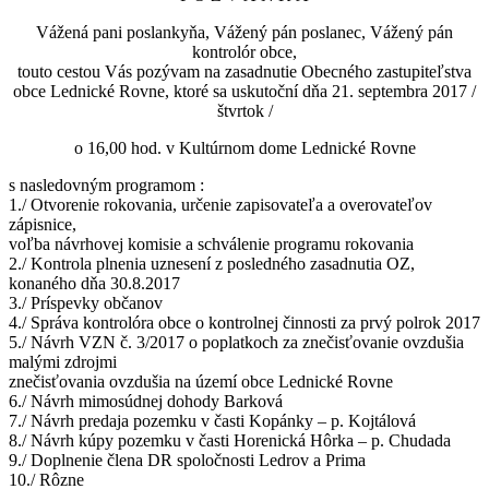
Vážená pani poslankyňa, Vážený pán poslanec, Vážený pán
kontrolór obce,
touto cestou Vás pozývam na zasadnutie Obecného zastupiteľstva
obce Lednické Rovne, ktoré sa uskutoční dňa 21. septembra 2017 /
štvrtok /
o 16,00 hod. v Kultúrnom dome Lednické Rovne
s nasledovným programom :
1./ Otvorenie rokovania, určenie zapisovateľa a overovateľov
zápisnice,
voľba návrhovej komisie a schválenie programu rokovania
2./ Kontrola plnenia uznesení z posledného zasadnutia OZ,
konaného dňa 30.8.2017
3./ Príspevky občanov
4./ Správa kontrolóra obce o kontrolnej činnosti za prvý polrok 2017
5./ Návrh VZN č. 3/2017 o poplatkoch za znečisťovanie ovzdušia
malými zdrojmi
znečisťovania ovzdušia na území obce Lednické Rovne
6./ Návrh mimosúdnej dohody Barková
7./ Návrh predaja pozemku v časti Kopánky – p. Kojtálová
8./ Návrh kúpy pozemku v časti Horenická Hôrka – p. Chudada
9./ Doplnenie člena DR spoločnosti Ledrov a Prima
10./ Rôzne