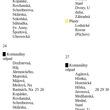
Kopánke,
Staré
Rovňanská,
Dvory, U
Schreiberova,
duba,
Sklárska,
Záhradná
Sokolská,
Plasty
Súhradka,
Lednické
Sv. Anny,
Rovne
Športová,
(Púchov)
Uhrovecká
24
Komunálny
27
odpad
Družstevná,
Komunálny
Háj,
odpad
Jilemnického,
Agátová,
Majerská,
Hlotka,
Májová,
Horenická
Medová, Na
Hôrka,
Barinách, Na
25
26
28
29
30
Javorová,
Kopánke,
Medňanská,
Rovňanská,
Medné,
Schreiberova,
Staré
Sklárska,
Dvory, U