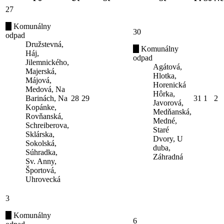
27
Komunálny
30
odpad
Družstevná,
Komunálny
Háj,
odpad
Jilemnického,
Agátová,
Majerská,
Hlotka,
Májová,
Horenická
Medová, Na
Hôrka,
Barinách, Na
28
29
31
1
2
Javorová,
Kopánke,
Medňanská,
Rovňanská,
Medné,
Schreiberova,
Staré
Sklárska,
Dvory, U
Sokolská,
duba,
Súhradka,
Záhradná
Sv. Anny,
Športová,
Uhrovecká
3
Komunálny
6