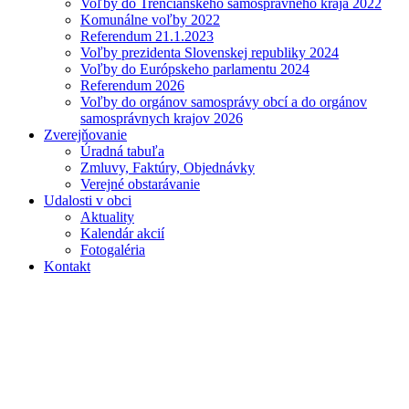
Voľby do Trenčianskeho samosprávneho kraja 2022
Komunálne voľby 2022
Referendum 21.1.2023
Voľby prezidenta Slovenskej republiky 2024
Voľby do Európskeho parlamentu 2024
Referendum 2026
Voľby do orgánov samosprávy obcí a do orgánov
samosprávnych krajov 2026
Zverejňovanie
Úradná tabuľa
Zmluvy, Faktúry, Objednávky
Verejné obstarávanie
Udalosti v obci
Aktuality
Kalendár akcií
Fotogaléria
Kontakt