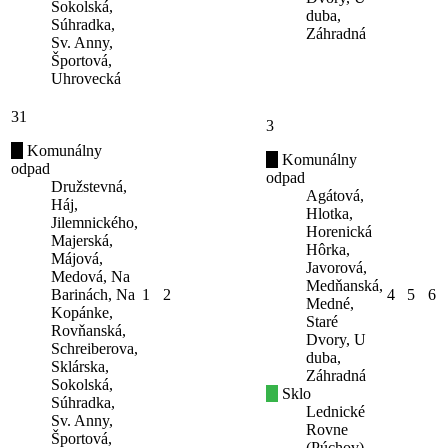
Sokolská,
duba,
Súhradka,
Záhradná
Sv. Anny,
Športová,
Uhrovecká
31
3
Komunálny
Komunálny
odpad
odpad
Družstevná,
Agátová,
Háj,
Hlotka,
Jilemnického,
Horenická
Majerská,
Hôrka,
Májová,
Javorová,
Medová, Na
Medňanská,
Barinách, Na
1
2
4
5
6
Medné,
Kopánke,
Staré
Rovňanská,
Dvory, U
Schreiberova,
duba,
Sklárska,
Záhradná
Sokolská,
Sklo
Súhradka,
Lednické
Sv. Anny,
Rovne
Športová,
(Púchov)