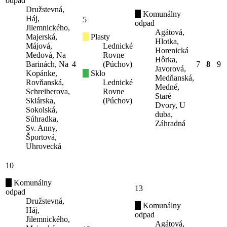
odpad
Družstevná,
Komunálny
Háj,
5
odpad
Jilemnického,
Agátová,
Majerská,
Plasty
Hlotka,
Májová,
Lednické
Horenická
Medová, Na
Rovne
Hôrka,
Barinách, Na
4
(Púchov)
7
8
9
Javorová,
Kopánke,
Sklo
Medňanská,
Rovňanská,
Lednické
Medné,
Schreiberova,
Rovne
Staré
Sklárska,
(Púchov)
Dvory, U
Sokolská,
duba,
Súhradka,
Záhradná
Sv. Anny,
Športová,
Uhrovecká
10
Komunálny
13
odpad
Družstevná,
Komunálny
Háj,
odpad
Jilemnického,
Agátová,