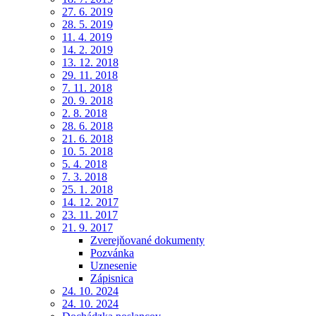
27. 6. 2019
28. 5. 2019
11. 4. 2019
14. 2. 2019
13. 12. 2018
29. 11. 2018
7. 11. 2018
20. 9. 2018
2. 8. 2018
28. 6. 2018
21. 6. 2018
10. 5. 2018
5. 4. 2018
7. 3. 2018
25. 1. 2018
14. 12. 2017
23. 11. 2017
21. 9. 2017
Zverejňované dokumenty
Pozvánka
Uznesenie
Zápisnica
24. 10. 2024
24. 10. 2024