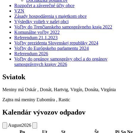
Dochádzka poslancov
Rozpočet a záverečné účty obce
VZN
Zásady hospodárenia s majetkom obce
Výsledky volieb v našej obci
Voľby do Trenčianskeho samosprávneho kraja 2022
Komunálne voľby 2022
Referendum 21.1.2023
Voľby prezidenta Slovenskej republiky 2024
Voľby do Európskeho parlamentu 2024
Referendum 2026
Voľby do orgánov samosprávy obcí a do orgánov
samosprávnych krajov 2026
Sviatok
Meniny má
Oskár
, Donát, Hartvig, Virgín, Donáta, Virgínia
Zajtra má meniny
Ľubomíra
, Rastic
Kalendár vývozov odpadov
August
2026
Po
Ut
St
Št
Pi
So
Ne