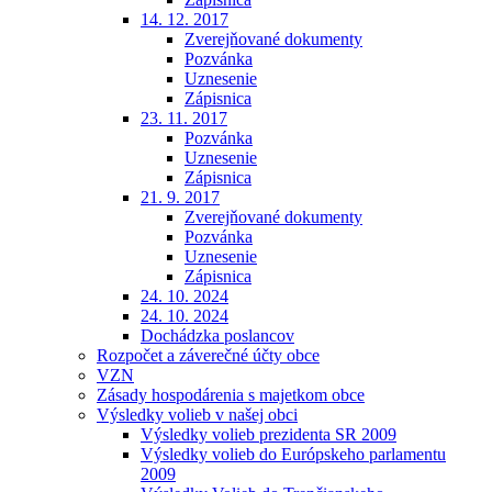
14. 12. 2017
Zverejňované dokumenty
Pozvánka
Uznesenie
Zápisnica
23. 11. 2017
Pozvánka
Uznesenie
Zápisnica
21. 9. 2017
Zverejňované dokumenty
Pozvánka
Uznesenie
Zápisnica
24. 10. 2024
24. 10. 2024
Dochádzka poslancov
Rozpočet a záverečné účty obce
VZN
Zásady hospodárenia s majetkom obce
Výsledky volieb v našej obci
Výsledky volieb prezidenta SR 2009
Výsledky volieb do Európskeho parlamentu
2009