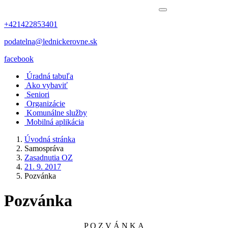
+421422853401
podatelna@lednickerovne.sk
facebook
Úradná tabuľa
Ako vybaviť
Seniori
Organizácie
Komunálne služby
Mobilná aplikácia
Úvodná stránka
Samospráva
Zasadnutia OZ
21. 9. 2017
Pozvánka
Pozvánka
P O Z V Á N K A