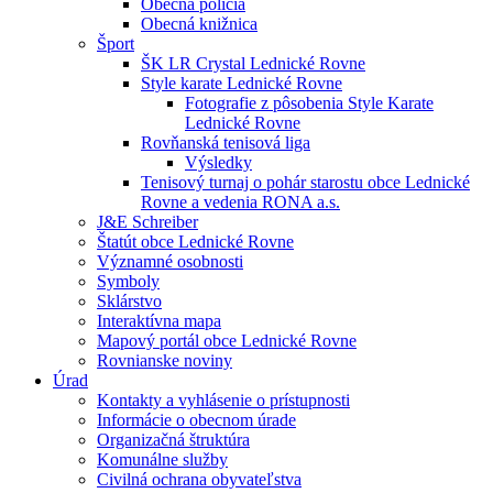
Obecná polícia
Obecná knižnica
Šport
ŠK LR Crystal Lednické Rovne
Style karate Lednické Rovne
Fotografie z pôsobenia Style Karate
Lednické Rovne
Rovňanská tenisová liga
Výsledky
Tenisový turnaj o pohár starostu obce Lednické
Rovne a vedenia RONA a.s.
J&E Schreiber
Štatút obce Lednické Rovne
Významné osobnosti
Symboly
Sklárstvo
Interaktívna mapa
Mapový portál obce Lednické Rovne
Rovnianske noviny
Úrad
Kontakty a vyhlásenie o prístupnosti
Informácie o obecnom úrade
Organizačná štruktúra
Komunálne služby
Civilná ochrana obyvateľstva