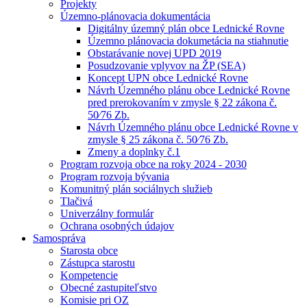
Projekty
Územno-plánovacia dokumentácia
Digitálny územný plán obce Lednické Rovne
Územno plánovacia dokumetácia na stiahnutie
Obstarávanie novej UPD 2019
Posudzovanie vplyvov na ŽP (SEA)
Koncept UPN obce Lednické Rovne
Návrh Územného plánu obce Lednické Rovne
pred prerokovaním v zmysle § 22 zákona č.
50⁄76 Zb.
Návrh Územného plánu obce Lednické Rovne v
zmysle § 25 zákona č. 50⁄76 Zb.
Zmeny a doplnky č.1
Program rozvoja obce na roky 2024 - 2030
Program rozvoja bývania
Komunitný plán sociálnych služieb
Tlačivá
Univerzálny formulár
Ochrana osobných údajov
Samospráva
Starosta obce
Zástupca starostu
Kompetencie
Obecné zastupiteľstvo
Komisie pri OZ