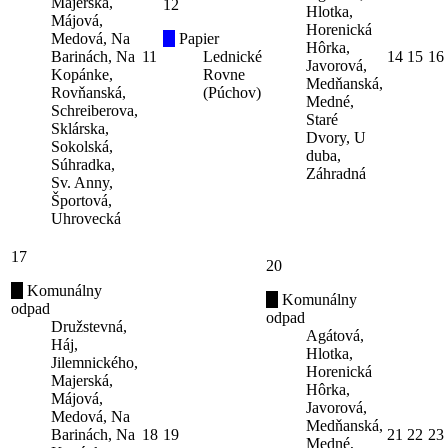
Majerská,
12
Hlotka,
Májová,
Horenická
Medová, Na
Papier
Hôrka,
Barinách, Na
11
Lednické
14
15
16
Javorová,
Kopánke,
Rovne
Medňanská,
Rovňanská,
(Púchov)
Medné,
Schreiberova,
Staré
Sklárska,
Dvory, U
Sokolská,
duba,
Súhradka,
Záhradná
Sv. Anny,
Športová,
Uhrovecká
17
20
Komunálny
Komunálny
odpad
odpad
Družstevná,
Agátová,
Háj,
Hlotka,
Jilemnického,
Horenická
Majerská,
Hôrka,
Májová,
Javorová,
Medová, Na
Medňanská,
Barinách, Na
18
19
21
22
23
Medné,