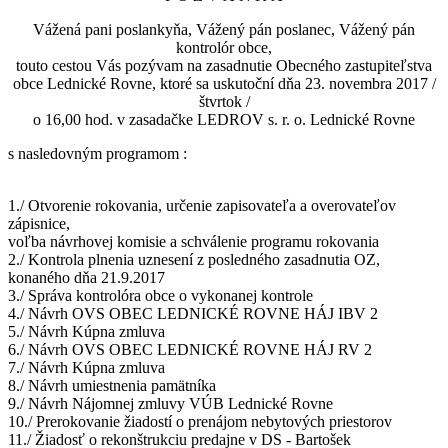
Vážená pani poslankyňa, Vážený pán poslanec, Vážený pán
kontrolór obce,
touto cestou Vás pozývam na zasadnutie Obecného zastupiteľstva
obce Lednické Rovne, ktoré sa uskutoční dňa 23. novembra 2017 /
štvrtok /
o 16,00 hod. v zasadačke LEDROV s. r. o. Lednické Rovne
s nasledovným programom :
1./ Otvorenie rokovania, určenie zapisovateľa a overovateľov
zápisnice,
voľba návrhovej komisie a schválenie programu rokovania
2./ Kontrola plnenia uznesení z posledného zasadnutia OZ,
konaného dňa 21.9.2017
3./ Správa kontrolóra obce o vykonanej kontrole
4./ Návrh OVS OBEC LEDNICKÉ ROVNE HÁJ IBV 2
5./ Návrh Kúpna zmluva
6./ Návrh OVS OBEC LEDNICKÉ ROVNE HÁJ RV 2
7./ Návrh Kúpna zmluva
8./ Návrh umiestnenia pamätníka
9./ Návrh Nájomnej zmluvy VÚB Lednické Rovne
10./ Prerokovanie žiadostí o prenájom nebytových priestorov
11./ Žiadosť o rekonštrukciu predajne v DS - Bartošek