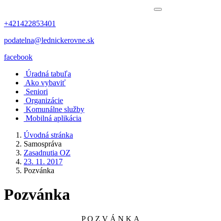
+421422853401
podatelna@lednickerovne.sk
facebook
Úradná tabuľa
Ako vybaviť
Seniori
Organizácie
Komunálne služby
Mobilná aplikácia
Úvodná stránka
Samospráva
Zasadnutia OZ
23. 11. 2017
Pozvánka
Pozvánka
P O Z V Á N K A