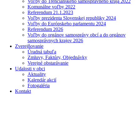
Voľby do Trenčianskeho samosprávneho kraja 2022
Komunálne voľby 2022
Referendum 21.1.2023
Voľby prezidenta Slovenskej republiky 2024
Voľby do Európskeho parlamentu 2024
Referendum 2026
Voľby do orgánov samosprávy obcí a do orgánov
samosprávnych krajov 2026
Zverejňovanie
Úradná tabuľa
Zmluvy, Faktúry, Objednávky
Verejné obstarávanie
Udalosti v obci
Aktuality
Kalendár akcií
Fotogaléria
Kontakt