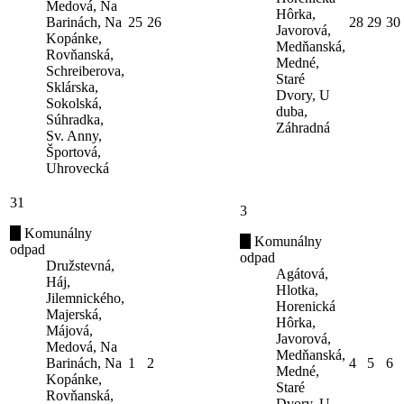
Medová, Na
Hôrka,
Barinách, Na
25
26
28
29
30
Javorová,
Kopánke,
Medňanská,
Rovňanská,
Medné,
Schreiberova,
Staré
Sklárska,
Dvory, U
Sokolská,
duba,
Súhradka,
Záhradná
Sv. Anny,
Športová,
Uhrovecká
31
3
Komunálny
Komunálny
odpad
odpad
Družstevná,
Agátová,
Háj,
Hlotka,
Jilemnického,
Horenická
Majerská,
Hôrka,
Májová,
Javorová,
Medová, Na
Medňanská,
Barinách, Na
1
2
4
5
6
Medné,
Kopánke,
Staré
Rovňanská,
Dvory, U