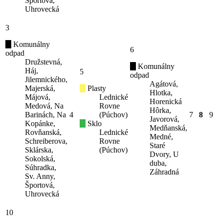
Športová,
Uhrovecká
3
Komunálny
6
odpad
Družstevná,
Komunálny
Háj,
5
odpad
Jilemnického,
Agátová,
Majerská,
Plasty
Hlotka,
Májová,
Lednické
Horenická
Medová, Na
Rovne
Hôrka,
Barinách, Na
4
(Púchov)
7
8
9
Javorová,
Kopánke,
Sklo
Medňanská,
Rovňanská,
Lednické
Medné,
Schreiberova,
Rovne
Staré
Sklárska,
(Púchov)
Dvory, U
Sokolská,
duba,
Súhradka,
Záhradná
Sv. Anny,
Športová,
Uhrovecká
10