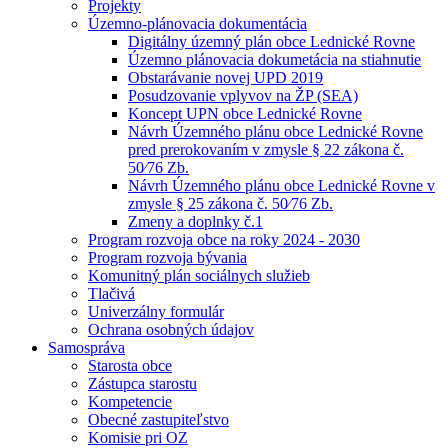
Projekty
Územno-plánovacia dokumentácia
Digitálny územný plán obce Lednické Rovne
Územno plánovacia dokumetácia na stiahnutie
Obstarávanie novej UPD 2019
Posudzovanie vplyvov na ŽP (SEA)
Koncept UPN obce Lednické Rovne
Návrh Územného plánu obce Lednické Rovne
pred prerokovaním v zmysle § 22 zákona č.
50⁄76 Zb.
Návrh Územného plánu obce Lednické Rovne v
zmysle § 25 zákona č. 50⁄76 Zb.
Zmeny a doplnky č.1
Program rozvoja obce na roky 2024 - 2030
Program rozvoja bývania
Komunitný plán sociálnych služieb
Tlačivá
Univerzálny formulár
Ochrana osobných údajov
Samospráva
Starosta obce
Zástupca starostu
Kompetencie
Obecné zastupiteľstvo
Komisie pri OZ