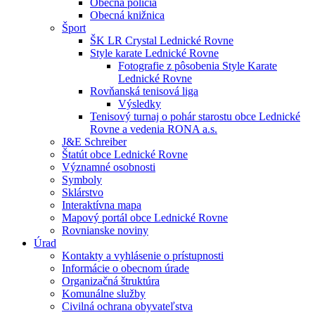
Obecná polícia
Obecná knižnica
Šport
ŠK LR Crystal Lednické Rovne
Style karate Lednické Rovne
Fotografie z pôsobenia Style Karate
Lednické Rovne
Rovňanská tenisová liga
Výsledky
Tenisový turnaj o pohár starostu obce Lednické
Rovne a vedenia RONA a.s.
J&E Schreiber
Štatút obce Lednické Rovne
Významné osobnosti
Symboly
Sklárstvo
Interaktívna mapa
Mapový portál obce Lednické Rovne
Rovnianske noviny
Úrad
Kontakty a vyhlásenie o prístupnosti
Informácie o obecnom úrade
Organizačná štruktúra
Komunálne služby
Civilná ochrana obyvateľstva