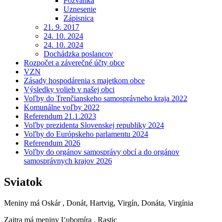
Pozvánka
Uznesenie
Zápisnica
21. 9. 2017
24. 10. 2024
24. 10. 2024
Dochádzka poslancov
Rozpočet a záverečné účty obce
VZN
Zásady hospodárenia s majetkom obce
Výsledky volieb v našej obci
Voľby do Trenčianskeho samosprávneho kraja 2022
Komunálne voľby 2022
Referendum 21.1.2023
Voľby prezidenta Slovenskej republiky 2024
Voľby do Európskeho parlamentu 2024
Referendum 2026
Voľby do orgánov samosprávy obcí a do orgánov
samosprávnych krajov 2026
Sviatok
Meniny má
Oskár
, Donát, Hartvig, Virgín, Donáta, Virgínia
Zajtra má meniny
Ľubomíra
, Rastic