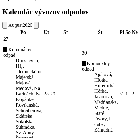
Kalendár vývozov odpadov
August
2026
Po
Ut
St
Št
Pi
So
Ne
27
Komunálny
30
odpad
Družstevná,
Komunálny
Háj,
odpad
Jilemnického,
Agátová,
Majerská,
Hlotka,
Májová,
Horenická
Medová, Na
Hôrka,
Barinách, Na
28
29
31
1
2
Javorová,
Kopánke,
Medňanská,
Rovňanská,
Medné,
Schreiberova,
Staré
Sklárska,
Dvory, U
Sokolská,
duba,
Súhradka,
Záhradná
Sv. Anny,