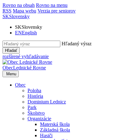
Rovno na obsah
Rovno na menu
RSS
Mapa webu
Verzia pre seniorov
SK
Slovensky
SK
Slovensky
EN
English
Hľadaný výraz
Hľadať
rozšírené vyhľadávanie
Obec
Lednické Rovne
Menu
Obec
Poloha
História
Dominium Lednicz
Park
Školstvo
Organizácie
Materská škola
Základná škola
Hasiči