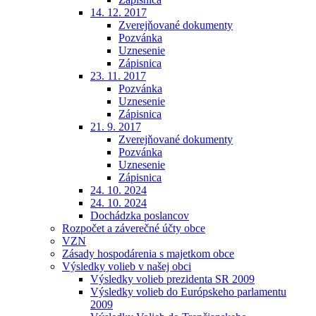
14. 12. 2017
Zverejňované dokumenty
Pozvánka
Uznesenie
Zápisnica
23. 11. 2017
Pozvánka
Uznesenie
Zápisnica
21. 9. 2017
Zverejňované dokumenty
Pozvánka
Uznesenie
Zápisnica
24. 10. 2024
24. 10. 2024
Dochádzka poslancov
Rozpočet a záverečné účty obce
VZN
Zásady hospodárenia s majetkom obce
Výsledky volieb v našej obci
Výsledky volieb prezidenta SR 2009
Výsledky volieb do Európskeho parlamentu
2009