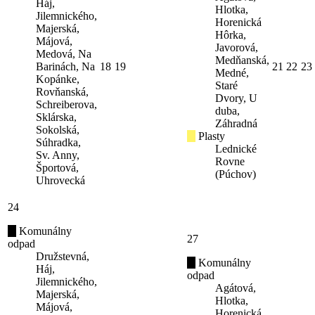
Háj,
Hlotka,
Jilemnického,
Horenická
Majerská,
Hôrka,
Májová,
Javorová,
Medová, Na
Medňanská,
Barinách, Na
18
19
21
22
23
Medné,
Kopánke,
Staré
Rovňanská,
Dvory, U
Schreiberova,
duba,
Sklárska,
Záhradná
Sokolská,
Plasty
Súhradka,
Lednické
Sv. Anny,
Rovne
Športová,
(Púchov)
Uhrovecká
24
Komunálny
27
odpad
Družstevná,
Komunálny
Háj,
odpad
Jilemnického,
Agátová,
Majerská,
Hlotka,
Májová,
Horenická