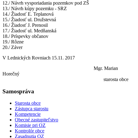
12./ Návrh vysporiadania pozemkov pod ZŠ
13./ Návrh kúpy pozemku - SRZ
14./ Žiadosť E. Teplanová
15./ Žiadosť ul. Družstevná
16./ Žiadosť J. Prenosil
17./ Žiadosť ul. Medňanská
18./ Príspevky občanov
19./ Rôzne
20./ Záver
V Lednických Rovniach 15.11. 2017
Mgr. Marian
Horečný
starosta obce
Samospráva
Starosta obce
Zástupca starostu
Kompetencie
Obecné zastupiteľstvo
Komisie pri OZ
Kontrolór obce
Zasadnutia OZ