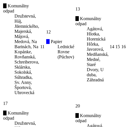
Komunálny
13
odpad
Družstevná,
Komunálny
Háj,
odpad
Jilemnického,
Agátová,
Majerská,
12
Hlotka,
Májová,
Horenická
Medová, Na
Papier
Hôrka,
Barinách, Na
11
Lednické
14
15
16
Javorová,
Kopánke,
Rovne
Medňanská,
Rovňanská,
(Púchov)
Medné,
Schreiberova,
Staré
Sklárska,
Dvory, U
Sokolská,
duba,
Súhradka,
Záhradná
Sv. Anny,
Športová,
Uhrovecká
17
20
Komunálny
Komunálny
odpad
odpad
Družstevná,
Agátová,