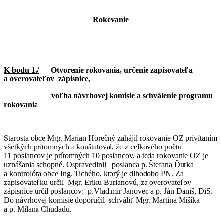
Rokovanie
K bodu 1./
Otvorenie rokovania, určenie zapisovateľa
a
overovateľov zápisnice,
voľba n
ávrhovej komisie a schválenie programu
rokovania
Starosta obce Mgr. Marian Horečný zahájil rokovanie OZ privítaním
všetkých prítomných a konštatoval, že z celkového počtu
11 poslancov je prítomných 10 poslancov, a teda rokovanie OZ je
uznášania schopné. Ospravedlnil poslanca p. Štefana Ďurka
a kontrolóra obce Ing. Tichého, ktorý je dlhodobo PN. Za
zapisovateľku určil Mgr. Eriku Burianovú, za overovateľov
zápisnice určil poslancov: p.Vladimír Janovec a p. Ján Daniš, DiS.
Do návrhovej komisie doporučil schváliť Mgr. Martina Mišíka
a p. Milana Chudadu.