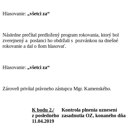
Hlasovanie:
„všetci za“
Následne prečítal predložený program rokovania, ktorý bol
zverejnený a poslanci ho obdržali s pozvánkou na dnešné
rokovanie a dal o ňom hlasovať.
Hlasovanie:
„všetci za“
Zároveň privítal právneho zástupcu Mgr. Kamenského.
K bodu 2./
Kontrola plnenia uznesení
z posledného zasadnutia OZ, konaného dňa
11.04.2019