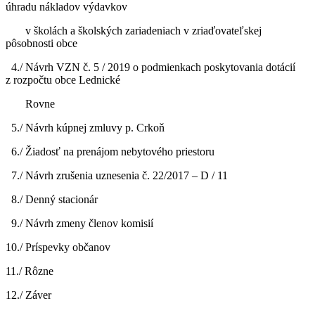
úhradu nákladov výdavkov
v školách a školských zariadeniach v zriaďovateľskej
pôsobnosti obce
4./ Návrh VZN č. 5 / 2019 o podmienkach poskytovania dotácií
z rozpočtu obce Lednické
Rovne
5./ Návrh kúpnej zmluvy p. Crkoň
6./ Žiadosť na prenájom nebytového priestoru
7./ Návrh zrušenia uznesenia č. 22/2017 – D / 11
8./ Denný stacionár
9./ Návrh zmeny členov komisií
10./ Príspevky občanov
11./ Rôzne
12./ Záver