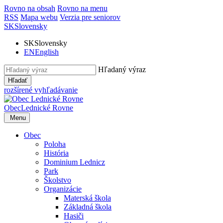
Rovno na obsah
Rovno na menu
RSS
Mapa webu
Verzia pre seniorov
SK
Slovensky
SK
Slovensky
EN
English
Hľadaný výraz
Hľadať
rozšírené vyhľadávanie
Obec
Lednické Rovne
Menu
Obec
Poloha
História
Dominium Lednicz
Park
Školstvo
Organizácie
Materská škola
Základná škola
Hasiči