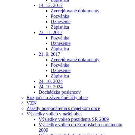
14. 12. 2017
Zverejňované dokumenty
Pozvánka
Uznesenie
Zápisnica
23. 11. 2017
Pozvánka
Uznesenie
Zápisnica
21. 9. 2017
Zverejňované dokumenty
Pozvánka
Uznesenie
Zápisnica
24. 10. 2024
24. 10. 2024
Dochádzka poslancov
Rozpočet a záverečné účty obce
VZN
Zásady hospodárenia s majetkom obce
Výsledky volieb v našej obci
Výsledky volieb prezidenta SR 2009
Výsledky volieb do Európskeho parlamentu
2009