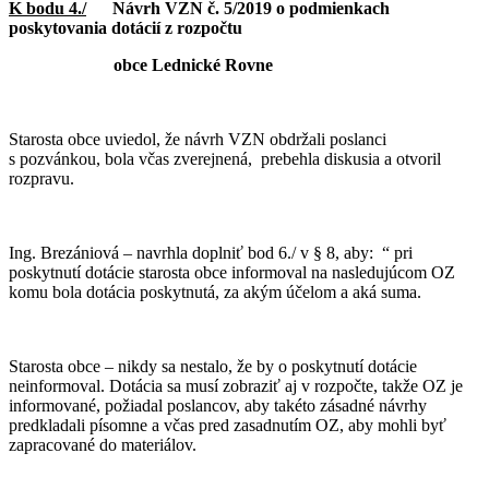
K bodu 4./
Návrh VZN č. 5/2019 o podmienkach
poskytovania dotácií z rozpočtu
obce Lednické Rovne
Starosta obce uviedol, že návrh VZN obdržali poslanci
s pozvánkou, bola včas zverejnená, prebehla diskusia a otvoril
rozpravu.
Ing. Brezániová – navrhla doplniť bod 6./ v § 8, aby: “ pri
poskytnutí dotácie starosta obce informoval na nasledujúcom OZ
komu bola dotácia poskytnutá, za akým účelom a aká suma.
Starosta obce – nikdy sa nestalo, že by o poskytnutí dotácie
neinformoval. Dotácia sa musí zobraziť aj v rozpočte, takže OZ je
informované, požiadal poslancov, aby takéto zásadné návrhy
predkladali písomne a včas pred zasadnutím OZ, aby mohli byť
zapracované do materiálov.