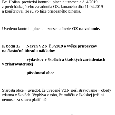
Bc. Hollan previedol kontrolu plnenia uznesenia č. 4/2019
z predchádzajúceho zasadnutia OZ, konaného dňa 11.04.2019
a konštatoval, že sú vo fáze priebežného plnenia.
Uvedenú kontrolu plnenia uznesenia
berie OZ na vedomie.
K bodu 3./ Návrh VZN č.3/2019 o výške príspevkov
na čiastočnú úhradu nákladov
výdavkov v školách a školských zariadeniach
v zriaďovateľskej
pôsobnosti obce
Starosta obce – uviedol, že uvedené VZN rieši stravovanie – obedy
zdarma v školách. Vyplýva z toho, že rodičia v školskej jedálni
nemusia za stravu platiť nič.