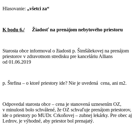
Hlasovanie:
„všetci za“
K bodu 6./
Žiadosť na prenájom nebytového priestoru
Starosta obce informoval o žiadosti p. Šimšálekovej na prenájom
priestorov v zdravotnom stredisku pre kanceláriu Allians
od 01.06.2019
p. Štefina – o ktoré priestory ide? Nie je uvedená cena, ani m2.
Odpovedal starosta obce – cena je stanovená uznesením OZ,
v minulosti bolo schválené, že OZ schvaľuje prenájom priestorov,
ide o priestory po MUDr. Crkoňovej – zubnej lekárky. Pre obec aj
Ledrov, je výhodné, aby priestor bol prenajatý.