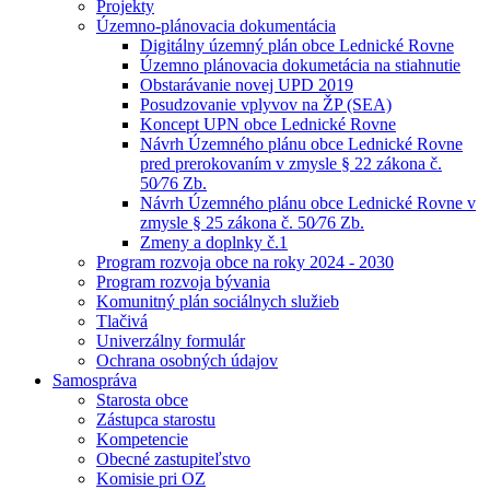
Projekty
Územno-plánovacia dokumentácia
Digitálny územný plán obce Lednické Rovne
Územno plánovacia dokumetácia na stiahnutie
Obstarávanie novej UPD 2019
Posudzovanie vplyvov na ŽP (SEA)
Koncept UPN obce Lednické Rovne
Návrh Územného plánu obce Lednické Rovne
pred prerokovaním v zmysle § 22 zákona č.
50⁄76 Zb.
Návrh Územného plánu obce Lednické Rovne v
zmysle § 25 zákona č. 50⁄76 Zb.
Zmeny a doplnky č.1
Program rozvoja obce na roky 2024 - 2030
Program rozvoja bývania
Komunitný plán sociálnych služieb
Tlačivá
Univerzálny formulár
Ochrana osobných údajov
Samospráva
Starosta obce
Zástupca starostu
Kompetencie
Obecné zastupiteľstvo
Komisie pri OZ