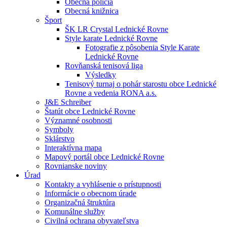
Obecná polícia
Obecná knižnica
Šport
ŠK LR Crystal Lednické Rovne
Style karate Lednické Rovne
Fotografie z pôsobenia Style Karate
Lednické Rovne
Rovňanská tenisová liga
Výsledky
Tenisový turnaj o pohár starostu obce Lednické
Rovne a vedenia RONA a.s.
J&E Schreiber
Štatút obce Lednické Rovne
Významné osobnosti
Symboly
Sklárstvo
Interaktívna mapa
Mapový portál obce Lednické Rovne
Rovnianske noviny
Úrad
Kontakty a vyhlásenie o prístupnosti
Informácie o obecnom úrade
Organizačná štruktúra
Komunálne služby
Civilná ochrana obyvateľstva