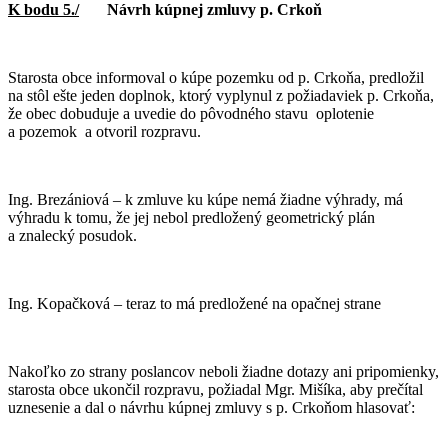
K bodu 5./
Návrh kúpnej zmluvy p. Crkoň
Starosta obce informoval o kúpe pozemku od p. Crkoňa, predložil
na stôl ešte jeden doplnok, ktorý vyplynul z požiadaviek p. Crkoňa,
že obec dobuduje a uvedie do pôvodného stavu oplotenie
a pozemok a otvoril rozpravu.
Ing. Brezániová – k zmluve ku kúpe nemá žiadne výhrady, má
výhradu k tomu, že jej nebol predložený geometrický plán
a znalecký posudok.
Ing. Kopačková – teraz to má predložené na opačnej strane
Nakoľko zo strany poslancov neboli žiadne dotazy ani pripomienky,
starosta obce ukončil rozpravu, požiadal Mgr. Mišíka, aby prečítal
uznesenie a dal o návrhu kúpnej zmluvy s p. Crkoňom hlasovať: