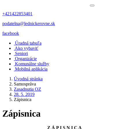
+421422853401
podatelna@lednickerovne.sk
facebook
Úradná tabuľa
Ako vybaviť
Seniori
Organizácie
Komunálne služby
Mobilná aplikácia
Úvodná stránka
Samospráva
Zasadnutia OZ
28. 5. 2019
Zápisnica
Zápisnica
Z Á P I S N I C A