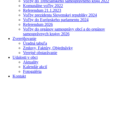
Voľby do Trenčianskeho samosprávneho kraja 2022
Komunálne voľby 2022
Referendum 21.1.2023
Voľby prezidenta Slovenskej republiky 2024
Voľby do Európskeho parlamentu 2024
Referendum 2026
Voľby do orgánov samosprávy obcí a do orgánov
samosprávnych krajov 2026
Zverejňovanie
Úradná tabuľa
Zmluvy, Faktúry, Objednávky
Verejné obstarávanie
Udalosti v obci
Aktuality
Kalendár akcií
Fotogaléria
Kontakt