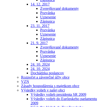
14. 12. 2017
Zverejňované dokumenty
Pozvánka
Uznesenie
Zápisnica
23. 11. 2017
Pozvánka
Uznesenie
Zápisnica
21. 9. 2017
Zverejňované dokumenty
Pozvánka
Uznesenie
Zápisnica
24. 10. 2024
24. 10. 2024
Dochádzka poslancov
Rozpočet a záverečné účty obce
VZN
Zásady hospodárenia s majetkom obce
Výsledky volieb v našej obci
Výsledky volieb prezidenta SR 2009
Výsledky volieb do Európskeho parlamentu
2009