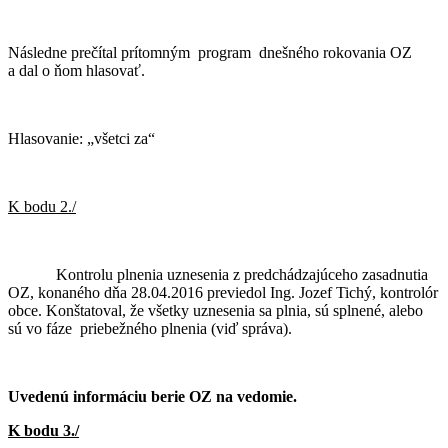
Následne prečítal prítomným program dnešného rokovania OZ
a dal o ňom hlasovať.
Hlasovanie: „všetci za“
K bodu 2./
Kontrolu plnenia uznesenia z predchádzajúceho zasadnutia
OZ, konaného dňa 28.04.2016 previedol Ing. Jozef Tichý, kontrolór
obce. Konštatoval, že všetky uznesenia sa plnia, sú splnené, alebo
sú vo fáze priebežného plnenia (viď správa).
Uvedenú informáciu berie OZ na vedomie.
K bodu 3./