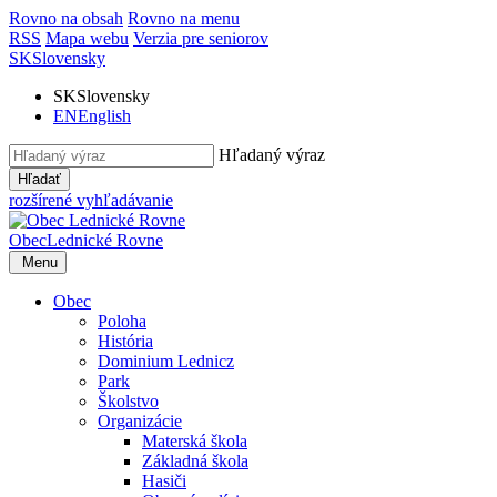
Rovno na obsah
Rovno na menu
RSS
Mapa webu
Verzia pre seniorov
SK
Slovensky
SK
Slovensky
EN
English
Hľadaný výraz
Hľadať
rozšírené vyhľadávanie
Obec
Lednické Rovne
Menu
Obec
Poloha
História
Dominium Lednicz
Park
Školstvo
Organizácie
Materská škola
Základná škola
Hasiči