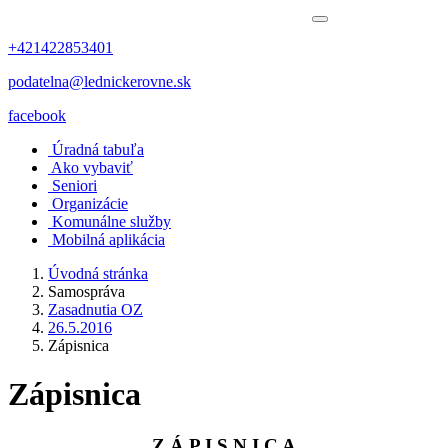
+421422853401
podatelna@lednickerovne.sk
facebook
Úradná tabuľa
Ako vybaviť
Seniori
Organizácie
Komunálne služby
Mobilná aplikácia
Úvodná stránka
Samospráva
Zasadnutia OZ
26.5.2016
Zápisnica
Zápisnica
Z Á P I S N I C A