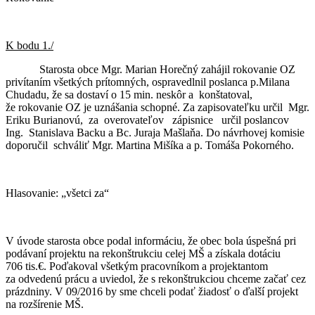
K bodu 1./
Starosta obce Mgr. Marian Horečný zahájil rokovanie OZ
privítaním všetkých prítomných, ospravedlnil poslanca p.Milana
Chudadu, že sa dostaví o 15 min. neskôr a konštatoval,
že rokovanie OZ je uznášania schopné. Za zapisovateľku určil Mgr.
Eriku Burianovú, za overovateľov zápisnice určil poslancov
Ing. Stanislava Backu a Bc. Juraja Mašlaňa. Do návrhovej komisie
doporučil schváliť Mgr. Martina Mišíka a p. Tomáša Pokorného.
Hlasovanie: „všetci za“
V úvode starosta obce podal informáciu, že obec bola úspešná pri
podávaní projektu na rekonštrukciu celej MŠ a získala dotáciu
706 tis.€. Poďakoval všetkým pracovníkom a projektantom
za odvedenú prácu a uviedol, že s rekonštrukciou chceme začať cez
prázdniny. V 09/2016 by sme chceli podať žiadosť o ďalší projekt
na rozšírenie MŠ.