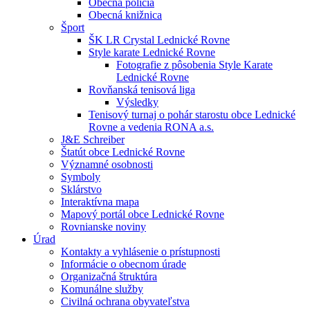
Obecná polícia
Obecná knižnica
Šport
ŠK LR Crystal Lednické Rovne
Style karate Lednické Rovne
Fotografie z pôsobenia Style Karate
Lednické Rovne
Rovňanská tenisová liga
Výsledky
Tenisový turnaj o pohár starostu obce Lednické
Rovne a vedenia RONA a.s.
J&E Schreiber
Štatút obce Lednické Rovne
Významné osobnosti
Symboly
Sklárstvo
Interaktívna mapa
Mapový portál obce Lednické Rovne
Rovnianske noviny
Úrad
Kontakty a vyhlásenie o prístupnosti
Informácie o obecnom úrade
Organizačná štruktúra
Komunálne služby
Civilná ochrana obyvateľstva