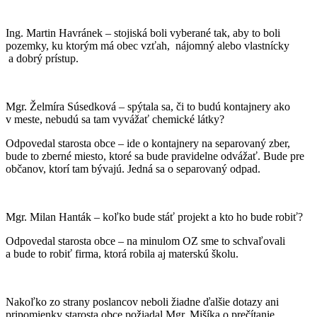
Ing. Martin Havránek – stojiská boli vyberané tak, aby to boli
pozemky, ku ktorým má obec vzťah, nájomný alebo vlastnícky
a dobrý prístup.
Mgr. Želmíra Súsedková – spýtala sa, či to budú kontajnery ako
v meste, nebudú sa tam vyvážať chemické látky?
Odpovedal starosta obce – ide o kontajnery na separovaný zber,
bude to zberné miesto, ktoré sa bude pravidelne odvážať. Bude pre
občanov, ktorí tam bývajú. Jedná sa o separovaný odpad.
Mgr. Milan Hanták – koľko bude stáť projekt a kto ho bude robiť?
Odpovedal starosta obce – na minulom OZ sme to schvaľovali
a bude to robiť firma, ktorá robila aj materskú školu.
Nakoľko zo strany poslancov neboli žiadne ďalšie dotazy ani
pripomienky starosta obce požiadal Mgr. Mišíka o prečítanie