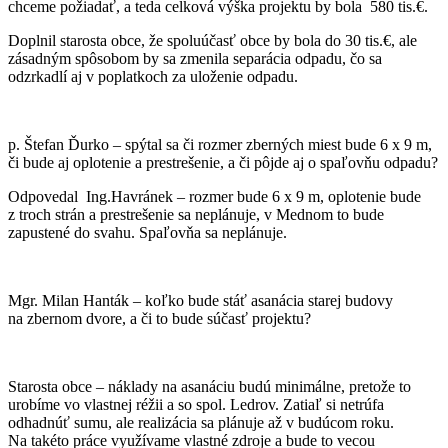
chceme požiadať, a teda celková výška projektu by bola 580 tis.€.
Doplnil starosta obce, že spoluúčasť obce by bola do 30 tis.€, ale
zásadným spôsobom by sa zmenila separácia odpadu, čo sa
odzrkadlí aj v poplatkoch za uloženie odpadu.
p. Štefan Ďurko – spýtal sa či rozmer zberných miest bude 6 x 9 m,
či bude aj oplotenie a prestrešenie, a či pôjde aj o spaľovňu odpadu?
Odpovedal Ing.Havránek – rozmer bude 6 x 9 m, oplotenie bude
z troch strán a prestrešenie sa neplánuje, v Mednom to bude
zapustené do svahu. Spaľovňa sa neplánuje.
Mgr. Milan Hanták – koľko bude stáť asanácia starej budovy
na zbernom dvore, a či to bude súčasť projektu?
Starosta obce – náklady na asanáciu budú minimálne, pretože to
urobíme vo vlastnej réžii a so spol. Ledrov. Zatiaľ si netrúfa
odhadnúť sumu, ale realizácia sa plánuje až v budúcom roku.
Na takéto práce využívame vlastné zdroje a bude to vecou