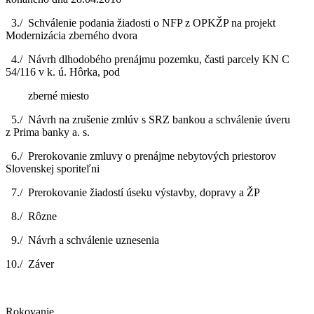
3./ Schválenie podania žiadosti o NFP z OPKŽP na projekt
Modernizácia zberného dvora
4./ Návrh dlhodobého prenájmu pozemku, časti parcely KN C
54/116 v k. ú. Hôrka, pod
zberné miesto
5./ Návrh na zrušenie zmlúv s SRZ bankou a schválenie úveru
z Prima banky a. s.
6./ Prerokovanie zmluvy o prenájme nebytových priestorov
Slovenskej sporiteľni
7./ Prerokovanie žiadostí úseku výstavby, dopravy a ŽP
8./ Rôzne
9./ Návrh a schválenie uznesenia
10./ Záver
Rokovanie