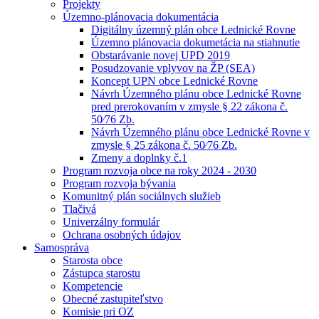
Projekty
Územno-plánovacia dokumentácia
Digitálny územný plán obce Lednické Rovne
Územno plánovacia dokumetácia na stiahnutie
Obstarávanie novej UPD 2019
Posudzovanie vplyvov na ŽP (SEA)
Koncept UPN obce Lednické Rovne
Návrh Územného plánu obce Lednické Rovne
pred prerokovaním v zmysle § 22 zákona č.
50⁄76 Zb.
Návrh Územného plánu obce Lednické Rovne v
zmysle § 25 zákona č. 50⁄76 Zb.
Zmeny a doplnky č.1
Program rozvoja obce na roky 2024 - 2030
Program rozvoja bývania
Komunitný plán sociálnych služieb
Tlačivá
Univerzálny formulár
Ochrana osobných údajov
Samospráva
Starosta obce
Zástupca starostu
Kompetencie
Obecné zastupiteľstvo
Komisie pri OZ