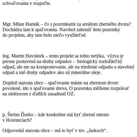
schvaľovania v rozpočte.
Mgr. Milan Hanták – čo s pozemkami za areálom zberného dvora?
Dochádza tam k spaľovaniu. Navrhol zahrnúť tieto pozemky
do projektu, aby tam bolo niečo využiteľné.
Ing. Martin Havránek – tento projekt sa tohto netýka, výzva je
presne postavená na druhy odpadov - biologicky rozložiteľný
odpad, ale nie na kompostovanie, ale na triedenie odpadu a stavebný
odpad a isté druhy odpadov ako sú minerálne oleje.
Doplnil starosta obce – spaľovanie máme na zbernom dvore
povolené, ide o spaľovanie dreva. O pozemku môžeme rozprávať
na niektorom z ďalších zasadnutí OZ.
p. Štefan Ďurko – kde konkrétne má byť zberné miesto
v Horeniciach?
Odpovedal starosta obce – má to byť v tzv. „Jarkoch“.