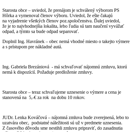
Starosta obce – uviedol, že prenájom je schválený výborom PS
Hôrka a vymenoval členov výboru. Uviedol, že ešte čakajú
na vyjadrenie všetkých členov poz.spoločenstva. Ďalej uviedol,
že je to najvhodnejšia lokalita, lebo ľudia sú tam naučení vyvážať
odpad, a týmto sa bude odpad separovať.
Doplnil Ing. Havránek – obec nemá vhodné miesto o takejto výmere
a s prístupom pre nákladné autá.
Ing. Gabriela Brezániová - má schvaľovať nájomnú zmluvu, ktorú
nemá k dispozícií. Požaduje predloženie zmluvy.
Starosta obce – teraz schvaľujeme uznesenie o výmere a cena je
stanovená na 5,-€ za rok na dobu 10 rokov.
JUDr. Lenka Kováčová – nájomná zmluva bude zverejnená, lebo to
uzatvára obec, podstatné náležitosti sú už v predmete uznesenia.
Z časového dôvodu sme nestihli zmluvu pripraviť, do zasadnutia