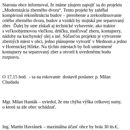
Starosta obce informoval, že máme záujem zapojiť sa do projektu
„Modernizácia zberného dvora“. Tento projekt by zahŕňal
komplexnú rekonštrukciu budov – prerobenie a zrekonštruovanie
celého zberného dvora, budov a vznikli by stojiská pre separovaný
zber. Ďalej by sme získali aj technické vybavenie, ako traktor
s veľkoobjemovou vlečkou, drtičku, mulčovač zberu, kontajnery,
nádoby na kuchynský olej a iné. Súčasťou projektu je vytvorenie
zberných miest v obci, jedno plánujeme vytvoriť v Mednom a jedno
v Horenickej Hôrke. Na týchto miestach by boli umiestnené
kontajnery na separovaný zber a otvoril k uvedenému bodu
rozpravu.
O 17,15 hod. - sa na rokovanie dostavil poslanec p. Milan
Chudada
Mgr. Milan Hanták – uviedol, že mu chýba výška celkovej sumy,
o ktorú sa ide obec uchádzať.
Ing. Martin Havránek – maximálna účasť obce by bola 30 tis.€,