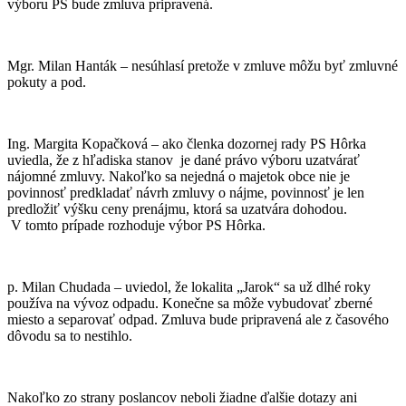
výboru PS bude zmluva pripravená.
Mgr. Milan Hanták – nesúhlasí pretože v zmluve môžu byť zmluvné
pokuty a pod.
Ing. Margita Kopačková – ako členka dozornej rady PS Hôrka
uviedla, že z hľadiska stanov je dané právo výboru uzatvárať
nájomné zmluvy. Nakoľko sa nejedná o majetok obce nie je
povinnosť predkladať návrh zmluvy o nájme, povinnosť je len
predložiť výšku ceny prenájmu, ktorá sa uzatvára dohodou.
V tomto prípade rozhoduje výbor PS Hôrka.
p. Milan Chudada – uviedol, že lokalita „Jarok“ sa už dlhé roky
používa na vývoz odpadu. Konečne sa môže vybudovať zberné
miesto a separovať odpad. Zmluva bude pripravená ale z časového
dôvodu sa to nestihlo.
Nakoľko zo strany poslancov neboli žiadne ďalšie dotazy ani