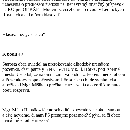
uznesenia o predložení žiadosti na nenávratný finančný príspevok
na RO pre OP KŽP – Modernizácia zberného dvora v Lednických
Rovniach a dal o ňom hlasovať.
Hlasovanie: „všetci za“
K bodu 4./
Starosta obce uviedol na prerokovanie dlhodobý prenájom
pozemku, časti parcely KN C 54/116 v k. ú. Hôrka, pod zberné
miesto. Uviedol, že nájomná zmluva bude uzatvorená medzi obcou
a Pozemkovým spoločenstvom Hôrka. Cena bude symbolická
a požiadal Mgr. Mišíka o prečítanie uznesenia a otvoril k tomuto
bodu rozpravu.
Mgr. Milan Hanták – ideme schváliť uznesenie s nejakou sumou
a ešte nevieme, či nám PS prenajme pozemok? Spýtal sa či obec
nemá iné vhodné miesto?