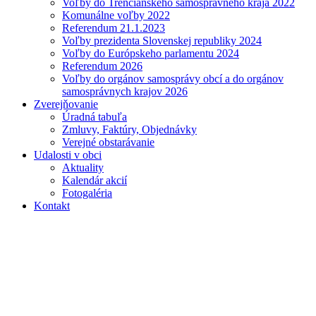
Voľby do Trenčianskeho samosprávneho kraja 2022
Komunálne voľby 2022
Referendum 21.1.2023
Voľby prezidenta Slovenskej republiky 2024
Voľby do Európskeho parlamentu 2024
Referendum 2026
Voľby do orgánov samosprávy obcí a do orgánov
samosprávnych krajov 2026
Zverejňovanie
Úradná tabuľa
Zmluvy, Faktúry, Objednávky
Verejné obstarávanie
Udalosti v obci
Aktuality
Kalendár akcií
Fotogaléria
Kontakt