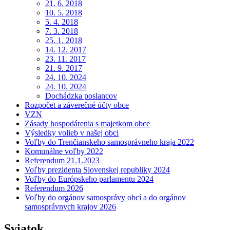
21. 6. 2018
10. 5. 2018
5. 4. 2018
7. 3. 2018
25. 1. 2018
14. 12. 2017
23. 11. 2017
21. 9. 2017
24. 10. 2024
24. 10. 2024
Dochádzka poslancov
Rozpočet a záverečné účty obce
VZN
Zásady hospodárenia s majetkom obce
Výsledky volieb v našej obci
Voľby do Trenčianskeho samosprávneho kraja 2022
Komunálne voľby 2022
Referendum 21.1.2023
Voľby prezidenta Slovenskej republiky 2024
Voľby do Európskeho parlamentu 2024
Referendum 2026
Voľby do orgánov samosprávy obcí a do orgánov
samosprávnych krajov 2026
Sviatok