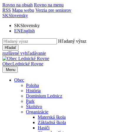
Rovno na obsah
Rovno na menu
RSS
Mapa webu
Verzia pre seniorov
SK
Slovensky
SK
Slovensky
EN
English
Hľadaný výraz
Hľadať
rozšírené vyhľadávanie
Obec
Lednické Rovne
Menu
Obec
Poloha
História
Dominium Lednicz
Park
Školstvo
Organizácie
Materská škola
Základná škola
Hasiči