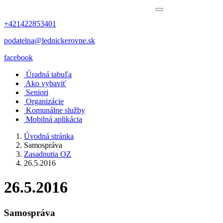
+421422853401
podatelna@lednickerovne.sk
facebook
Úradná tabuľa
Ako vybaviť
Seniori
Organizácie
Komunálne služby
Mobilná aplikácia
Úvodná stránka
Samospráva
Zasadnutia OZ
26.5.2016
26.5.2016
Samospráva