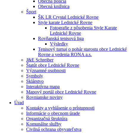
Obecná polícia
Obecná knižnica
Šport
ŠK LR Crystal Lednické Rovne
Style karate Lednické Rovne
Fotografie z pôsobenia Style Karate
Lednické Rovne
Rovňanská tenisová liga
Výsledky
Tenisový turnaj o pohár starostu obce Lednické
Rovne a vedenia RONA a.s.
J&E Schreiber
Štatút obce Lednické Rovne
Významné osobnosti
Symboly
Sklárstvo
Interaktívna mapa
Mapový portál obce Lednické Rovne
Rovnianske noviny
Úrad
Kontakty a vyhlásenie o prístupnosti
Informácie o obecnom úrade
Organizačná štruktúra
Komunálne služby
Civilná ochrana obyvateľstva