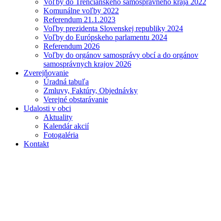
Voľby do Trenčianskeho samosprávneho kraja 2022
Komunálne voľby 2022
Referendum 21.1.2023
Voľby prezidenta Slovenskej republiky 2024
Voľby do Európskeho parlamentu 2024
Referendum 2026
Voľby do orgánov samosprávy obcí a do orgánov
samosprávnych krajov 2026
Zverejňovanie
Úradná tabuľa
Zmluvy, Faktúry, Objednávky
Verejné obstarávanie
Udalosti v obci
Aktuality
Kalendár akcií
Fotogaléria
Kontakt