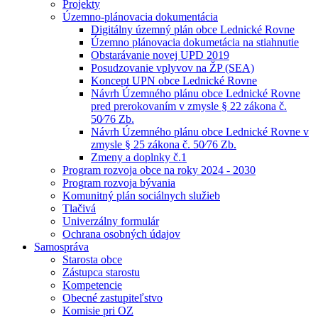
Projekty
Územno-plánovacia dokumentácia
Digitálny územný plán obce Lednické Rovne
Územno plánovacia dokumetácia na stiahnutie
Obstarávanie novej UPD 2019
Posudzovanie vplyvov na ŽP (SEA)
Koncept UPN obce Lednické Rovne
Návrh Územného plánu obce Lednické Rovne
pred prerokovaním v zmysle § 22 zákona č.
50⁄76 Zb.
Návrh Územného plánu obce Lednické Rovne v
zmysle § 25 zákona č. 50⁄76 Zb.
Zmeny a doplnky č.1
Program rozvoja obce na roky 2024 - 2030
Program rozvoja bývania
Komunitný plán sociálnych služieb
Tlačivá
Univerzálny formulár
Ochrana osobných údajov
Samospráva
Starosta obce
Zástupca starostu
Kompetencie
Obecné zastupiteľstvo
Komisie pri OZ