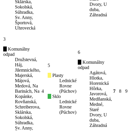
Sklárska,
Dvory, U
Sokolská,
duba,
Súhradka,
Záhradná
Sv. Anny,
Športová,
Uhrovecká
3
Komunálny
6
odpad
Družstevná,
Komunálny
Háj,
5
odpad
Jilemnického,
Agátová,
Majerská,
Plasty
Hlotka,
Májová,
Lednické
Horenická
Medová, Na
Rovne
Hôrka,
Barinách, Na
4
(Púchov)
7
8
9
Javorová,
Kopánke,
Sklo
Medňanská,
Rovňanská,
Lednické
Medné,
Schreiberova,
Rovne
Staré
Sklárska,
(Púchov)
Dvory, U
Sokolská,
duba,
Súhradka,
Záhradná
Sv. Anny,