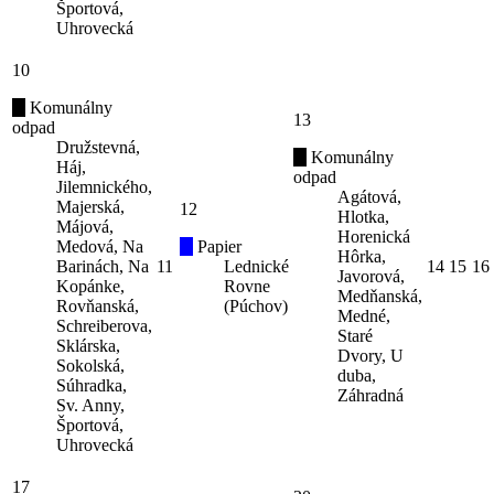
Športová,
Uhrovecká
10
Komunálny
13
odpad
Družstevná,
Komunálny
Háj,
odpad
Jilemnického,
Agátová,
Majerská,
12
Hlotka,
Májová,
Horenická
Medová, Na
Papier
Hôrka,
Barinách, Na
11
Lednické
14
15
16
Javorová,
Kopánke,
Rovne
Medňanská,
Rovňanská,
(Púchov)
Medné,
Schreiberova,
Staré
Sklárska,
Dvory, U
Sokolská,
duba,
Súhradka,
Záhradná
Sv. Anny,
Športová,
Uhrovecká
17