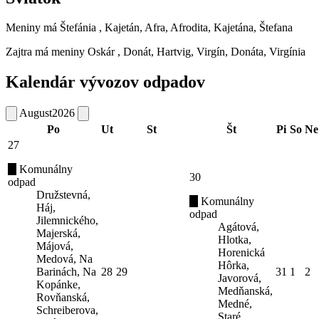
Meniny má
Štefánia
, Kajetán, Afra, Afrodita, Kajetána, Štefana
Zajtra má meniny
Oskár
, Donát, Hartvig, Virgín, Donáta, Virgínia
Kalendár vývozov odpadov
August
2026
Po
Ut
St
Št
Pi
So
Ne
27
Komunálny
30
odpad
Družstevná,
Komunálny
Háj,
odpad
Jilemnického,
Agátová,
Majerská,
Hlotka,
Májová,
Horenická
Medová, Na
Hôrka,
Barinách, Na
28
29
31
1
2
Javorová,
Kopánke,
Medňanská,
Rovňanská,
Medné,
Schreiberova,
Staré