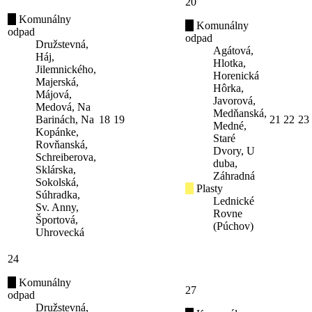
20
Komunálny
Komunálny
odpad
odpad
Družstevná,
Agátová,
Háj,
Hlotka,
Jilemnického,
Horenická
Majerská,
Hôrka,
Májová,
Javorová,
Medová, Na
Medňanská,
Barinách, Na
18
19
21
22
23
Medné,
Kopánke,
Staré
Rovňanská,
Dvory, U
Schreiberova,
duba,
Sklárska,
Záhradná
Sokolská,
Plasty
Súhradka,
Lednické
Sv. Anny,
Rovne
Športová,
(Púchov)
Uhrovecká
24
Komunálny
27
odpad
Družstevná,