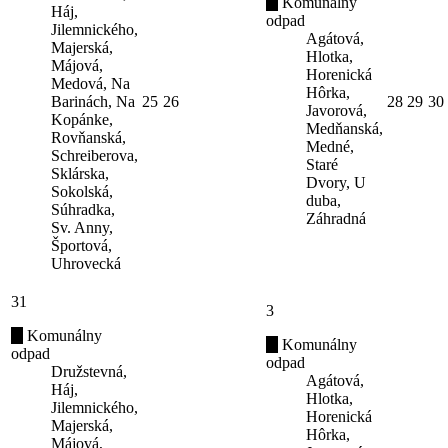
Komunálny
Háj,
odpad
Jilemnického,
Agátová,
Majerská,
Hlotka,
Májová,
Horenická
Medová, Na
Hôrka,
Barinách, Na
25
26
28
29
30
Javorová,
Kopánke,
Medňanská,
Rovňanská,
Medné,
Schreiberova,
Staré
Sklárska,
Dvory, U
Sokolská,
duba,
Súhradka,
Záhradná
Sv. Anny,
Športová,
Uhrovecká
31
3
Komunálny
Komunálny
odpad
odpad
Družstevná,
Agátová,
Háj,
Hlotka,
Jilemnického,
Horenická
Majerská,
Hôrka,
Májová,