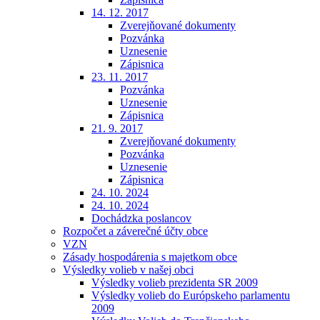
14. 12. 2017
Zverejňované dokumenty
Pozvánka
Uznesenie
Zápisnica
23. 11. 2017
Pozvánka
Uznesenie
Zápisnica
21. 9. 2017
Zverejňované dokumenty
Pozvánka
Uznesenie
Zápisnica
24. 10. 2024
24. 10. 2024
Dochádzka poslancov
Rozpočet a záverečné účty obce
VZN
Zásady hospodárenia s majetkom obce
Výsledky volieb v našej obci
Výsledky volieb prezidenta SR 2009
Výsledky volieb do Európskeho parlamentu
2009