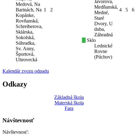
Javorová,
Medová, Na
Medňanská,
Barinách, Na
1
2
4
5
6
Medné,
Kopánke,
Staré
Rovňanská,
Dvory, U
Schreiberova,
duba,
Sklárska,
Záhradná
Sokolská,
Sklo
Súhradka,
Lednické
Sv. Anny,
Rovne
Športová,
(Púchov)
Uhrovecká
Kalendár zvozu odpadu
Odkazy
Základná škola
Materská škola
Fara
Návštevnosť
Návštevnosť: