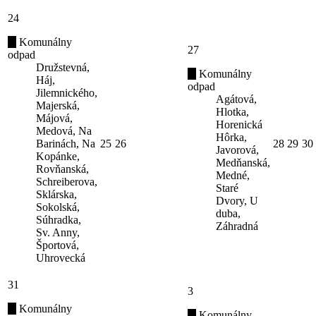
24
Komunálny
27
odpad
Družstevná,
Komunálny
Háj,
odpad
Jilemnického,
Agátová,
Majerská,
Hlotka,
Májová,
Horenická
Medová, Na
Hôrka,
Barinách, Na
25
26
28
29
30
Javorová,
Kopánke,
Medňanská,
Rovňanská,
Medné,
Schreiberova,
Staré
Sklárska,
Dvory, U
Sokolská,
duba,
Súhradka,
Záhradná
Sv. Anny,
Športová,
Uhrovecká
31
3
Komunálny
Komunálny