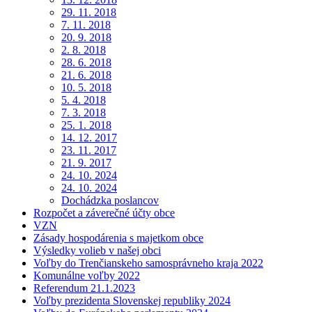
29. 11. 2018
7. 11. 2018
20. 9. 2018
2. 8. 2018
28. 6. 2018
21. 6. 2018
10. 5. 2018
5. 4. 2018
7. 3. 2018
25. 1. 2018
14. 12. 2017
23. 11. 2017
21. 9. 2017
24. 10. 2024
24. 10. 2024
Dochádzka poslancov
Rozpočet a záverečné účty obce
VZN
Zásady hospodárenia s majetkom obce
Výsledky volieb v našej obci
Voľby do Trenčianskeho samosprávneho kraja 2022
Komunálne voľby 2022
Referendum 21.1.2023
Voľby prezidenta Slovenskej republiky 2024