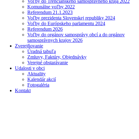
Voľby do Trenčianskeho samosprávneho kraja 2022
Komunálne voľby 2022
Referendum 21.1.2023
Voľby prezidenta Slovenskej republiky 2024
Voľby do Európskeho parlamentu 2024
Referendum 2026
Voľby do orgánov samosprávy obcí a do orgánov
samosprávnych krajov 2026
Zverejňovanie
Úradná tabuľa
Zmluvy, Faktúry, Objednávky
Verejné obstarávanie
Udalosti v obci
Aktuality
Kalendár akcií
Fotogaléria
Kontakt