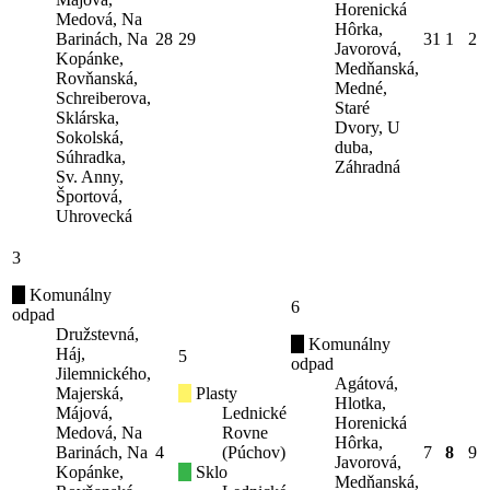
Horenická
Medová, Na
Hôrka,
Barinách, Na
28
29
31
1
2
Javorová,
Kopánke,
Medňanská,
Rovňanská,
Medné,
Schreiberova,
Staré
Sklárska,
Dvory, U
Sokolská,
duba,
Súhradka,
Záhradná
Sv. Anny,
Športová,
Uhrovecká
3
Komunálny
6
odpad
Družstevná,
Komunálny
Háj,
5
odpad
Jilemnického,
Agátová,
Majerská,
Plasty
Hlotka,
Májová,
Lednické
Horenická
Medová, Na
Rovne
Hôrka,
Barinách, Na
4
(Púchov)
7
8
9
Javorová,
Kopánke,
Sklo
Medňanská,