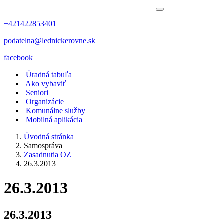
+421422853401
podatelna@lednickerovne.sk
facebook
Úradná tabuľa
Ako vybaviť
Seniori
Organizácie
Komunálne služby
Mobilná aplikácia
Úvodná stránka
Samospráva
Zasadnutia OZ
26.3.2013
26.3.2013
26.3.2013