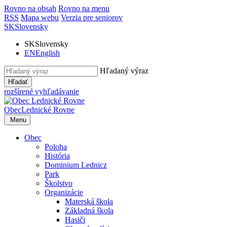
Rovno na obsah
Rovno na menu
RSS
Mapa webu
Verzia pre seniorov
SK
Slovensky
SK
Slovensky
EN
English
Hľadaný výraz
Hľadať
rozšírené vyhľadávanie
Obec
Lednické Rovne
Menu
Obec
Poloha
História
Dominium Lednicz
Park
Školstvo
Organizácie
Materská škola
Základná škola
Hasiči