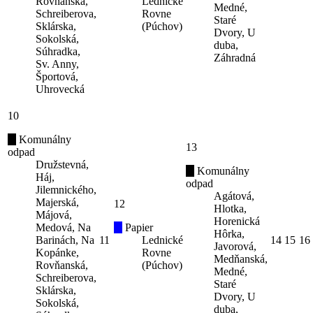
Rovňanská,
Lednické
Medné,
Schreiberova,
Rovne
Staré
Sklárska,
(Púchov)
Dvory, U
Sokolská,
duba,
Súhradka,
Záhradná
Sv. Anny,
Športová,
Uhrovecká
10
Komunálny
13
odpad
Družstevná,
Komunálny
Háj,
odpad
Jilemnického,
Agátová,
Majerská,
12
Hlotka,
Májová,
Horenická
Medová, Na
Papier
Hôrka,
Barinách, Na
11
Lednické
14
15
16
Javorová,
Kopánke,
Rovne
Medňanská,
Rovňanská,
(Púchov)
Medné,
Schreiberova,
Staré
Sklárska,
Dvory, U
Sokolská,
duba,