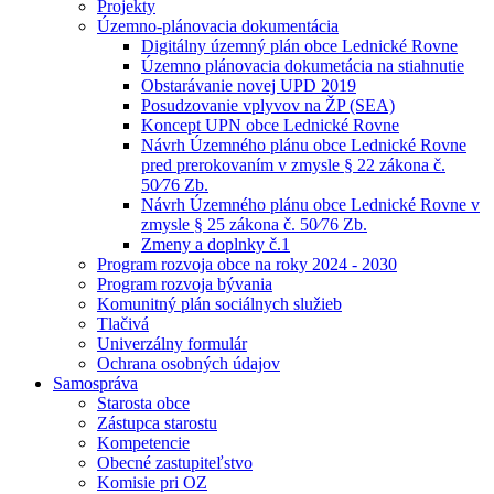
Projekty
Územno-plánovacia dokumentácia
Digitálny územný plán obce Lednické Rovne
Územno plánovacia dokumetácia na stiahnutie
Obstarávanie novej UPD 2019
Posudzovanie vplyvov na ŽP (SEA)
Koncept UPN obce Lednické Rovne
Návrh Územného plánu obce Lednické Rovne
pred prerokovaním v zmysle § 22 zákona č.
50⁄76 Zb.
Návrh Územného plánu obce Lednické Rovne v
zmysle § 25 zákona č. 50⁄76 Zb.
Zmeny a doplnky č.1
Program rozvoja obce na roky 2024 - 2030
Program rozvoja bývania
Komunitný plán sociálnych služieb
Tlačivá
Univerzálny formulár
Ochrana osobných údajov
Samospráva
Starosta obce
Zástupca starostu
Kompetencie
Obecné zastupiteľstvo
Komisie pri OZ