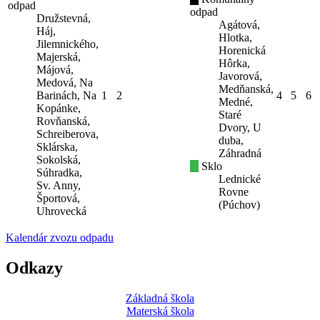
odpad
odpad
Družstevná,
Agátová,
Háj,
Hlotka,
Jilemnického,
Horenická
Majerská,
Hôrka,
Májová,
Javorová,
Medová, Na
Medňanská,
Barinách, Na
1
2
4
5
6
Medné,
Kopánke,
Staré
Rovňanská,
Dvory, U
Schreiberova,
duba,
Sklárska,
Záhradná
Sokolská,
Sklo
Súhradka,
Lednické
Sv. Anny,
Rovne
Športová,
(Púchov)
Uhrovecká
Kalendár zvozu odpadu
Odkazy
Základná škola
Materská škola