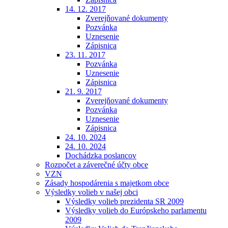
14. 12. 2017
Zverejňované dokumenty
Pozvánka
Uznesenie
Zápisnica
23. 11. 2017
Pozvánka
Uznesenie
Zápisnica
21. 9. 2017
Zverejňované dokumenty
Pozvánka
Uznesenie
Zápisnica
24. 10. 2024
24. 10. 2024
Dochádzka poslancov
Rozpočet a záverečné účty obce
VZN
Zásady hospodárenia s majetkom obce
Výsledky volieb v našej obci
Výsledky volieb prezidenta SR 2009
Výsledky volieb do Európskeho parlamentu
2009