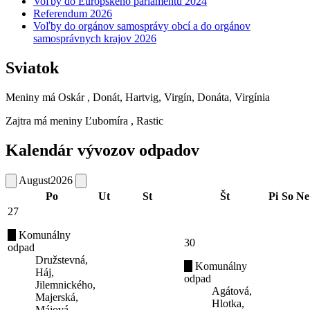
Voľby do Európskeho parlamentu 2024
Referendum 2026
Voľby do orgánov samosprávy obcí a do orgánov
samosprávnych krajov 2026
Sviatok
Meniny má
Oskár
, Donát, Hartvig, Virgín, Donáta, Virgínia
Zajtra má meniny
Ľubomíra
, Rastic
Kalendár vývozov odpadov
August
2026
Po
Ut
St
Št
Pi
So
Ne
27
Komunálny
30
odpad
Družstevná,
Komunálny
Háj,
odpad
Jilemnického,
Agátová,
Majerská,
Hlotka,
Májová,