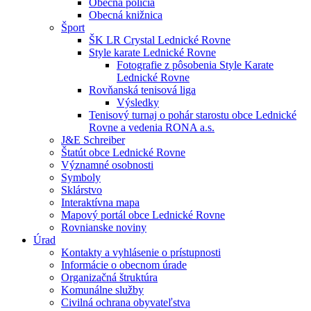
Obecná polícia
Obecná knižnica
Šport
ŠK LR Crystal Lednické Rovne
Style karate Lednické Rovne
Fotografie z pôsobenia Style Karate
Lednické Rovne
Rovňanská tenisová liga
Výsledky
Tenisový turnaj o pohár starostu obce Lednické
Rovne a vedenia RONA a.s.
J&E Schreiber
Štatút obce Lednické Rovne
Významné osobnosti
Symboly
Sklárstvo
Interaktívna mapa
Mapový portál obce Lednické Rovne
Rovnianske noviny
Úrad
Kontakty a vyhlásenie o prístupnosti
Informácie o obecnom úrade
Organizačná štruktúra
Komunálne služby
Civilná ochrana obyvateľstva