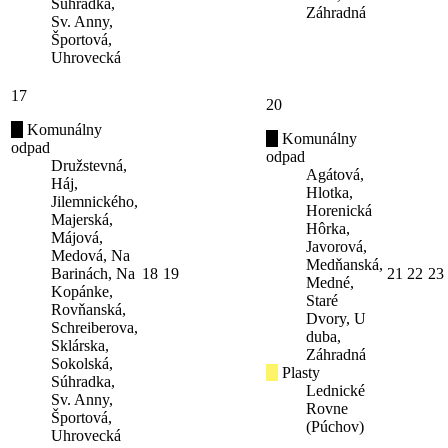
Súhradka,
Záhradná
Sv. Anny,
Športová,
Uhrovecká
17
20
Komunálny
Komunálny
odpad
odpad
Družstevná,
Agátová,
Háj,
Hlotka,
Jilemnického,
Horenická
Majerská,
Hôrka,
Májová,
Javorová,
Medová, Na
Medňanská,
Barinách, Na
18
19
21
22
23
Medné,
Kopánke,
Staré
Rovňanská,
Dvory, U
Schreiberova,
duba,
Sklárska,
Záhradná
Sokolská,
Plasty
Súhradka,
Lednické
Sv. Anny,
Rovne
Športová,
(Púchov)
Uhrovecká