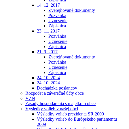
14. 12. 2017
Zverejňované dokumenty
Pozvánka
Uznesenie
Zápisnica
23. 11. 2017
Pozvánka
Uznesenie
Zápisnica
21. 9. 2017
Zverejňované dokumenty
Pozvánka
Uznesenie
Zápisnica
24. 10. 2024
24. 10. 2024
Dochádzka poslancov
Rozpočet a záverečné účty obce
VZN
Zásady hospodárenia s majetkom obce
Výsledky volieb v našej obci
Výsledky volieb prezidenta SR 2009
Výsledky volieb do Európskeho parlamentu
2009