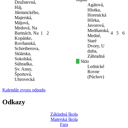
Družstevná,
Agátová,
Háj,
Hlotka,
Jilemnického,
Horenická
Majerská,
Hôrka,
Májová,
Javorová,
Medová, Na
Medňanská,
Barinách, Na
1
2
4
5
6
Medné,
Kopánke,
Staré
Rovňanská,
Dvory, U
Schreiberova,
duba,
Sklárska,
Záhradná
Sokolská,
Sklo
Súhradka,
Lednické
Sv. Anny,
Rovne
Športová,
(Púchov)
Uhrovecká
Kalendár zvozu odpadu
Odkazy
Základná škola
Materská škola
Fara