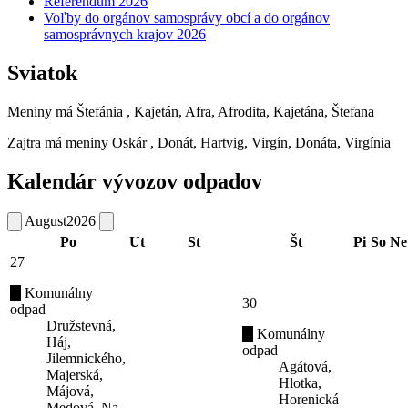
Referendum 2026
Voľby do orgánov samosprávy obcí a do orgánov
samosprávnych krajov 2026
Sviatok
Meniny má
Štefánia
, Kajetán, Afra, Afrodita, Kajetána, Štefana
Zajtra má meniny
Oskár
, Donát, Hartvig, Virgín, Donáta, Virgínia
Kalendár vývozov odpadov
August
2026
Po
Ut
St
Št
Pi
So
Ne
27
Komunálny
30
odpad
Družstevná,
Komunálny
Háj,
odpad
Jilemnického,
Agátová,
Majerská,
Hlotka,
Májová,
Horenická
Medová, Na