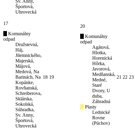
Sv. Anny,
Športová,
Uhrovecká
17
20
Komunálny
Komunálny
odpad
odpad
Družstevná,
Agátová,
Háj,
Hlotka,
Jilemnického,
Horenická
Majerská,
Hôrka,
Májová,
Javorová,
Medová, Na
Medňanská,
Barinách, Na
18
19
21
22
23
Medné,
Kopánke,
Staré
Rovňanská,
Dvory, U
Schreiberova,
duba,
Sklárska,
Záhradná
Sokolská,
Plasty
Súhradka,
Lednické
Sv. Anny,
Rovne
Športová,
(Púchov)
Uhrovecká