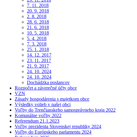
7. 11. 2018
20. 9. 2018
2. 8. 2018
28. 6. 2018
21. 6. 2018
10. 5. 2018
5. 4. 2018
7. 3. 2018
25. 1. 2018
14. 12. 2017
23. 11. 2017
21. 9. 2017
24. 10. 2024
24. 10. 2024
Dochádzka poslancov
Rozpočet a záverečné účty obce
VZN
Zásady hospodárenia s majetkom obce
Výsledky volieb v našej obci
Voľby do Trenčianskeho samosprávneho kraja 2022
Komunálne voľby 2022
Referendum 21.1.2023
Voľby prezidenta Slovenskej republiky 2024
Voľby do Európskeho parlamentu 2024