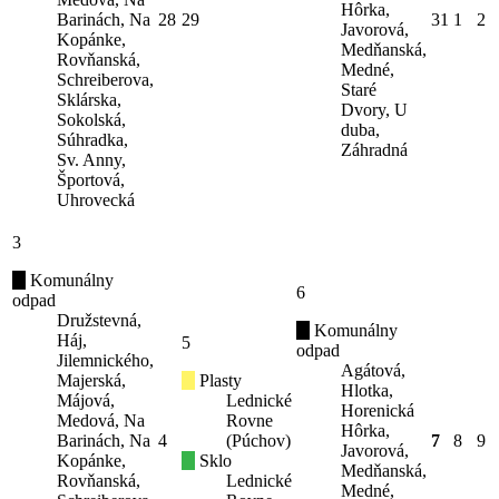
Hôrka,
Barinách, Na
28
29
31
1
2
Javorová,
Kopánke,
Medňanská,
Rovňanská,
Medné,
Schreiberova,
Staré
Sklárska,
Dvory, U
Sokolská,
duba,
Súhradka,
Záhradná
Sv. Anny,
Športová,
Uhrovecká
3
Komunálny
6
odpad
Družstevná,
Komunálny
Háj,
5
odpad
Jilemnického,
Agátová,
Majerská,
Plasty
Hlotka,
Májová,
Lednické
Horenická
Medová, Na
Rovne
Hôrka,
Barinách, Na
4
(Púchov)
7
8
9
Javorová,
Kopánke,
Sklo
Medňanská,
Rovňanská,
Lednické
Medné,