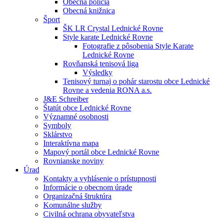
Obecná polícia
Obecná knižnica
Šport
ŠK LR Crystal Lednické Rovne
Style karate Lednické Rovne
Fotografie z pôsobenia Style Karate
Lednické Rovne
Rovňanská tenisová liga
Výsledky
Tenisový turnaj o pohár starostu obce Lednické
Rovne a vedenia RONA a.s.
J&E Schreiber
Štatút obce Lednické Rovne
Významné osobnosti
Symboly
Sklárstvo
Interaktívna mapa
Mapový portál obce Lednické Rovne
Rovnianske noviny
Úrad
Kontakty a vyhlásenie o prístupnosti
Informácie o obecnom úrade
Organizačná štruktúra
Komunálne služby
Civilná ochrana obyvateľstva