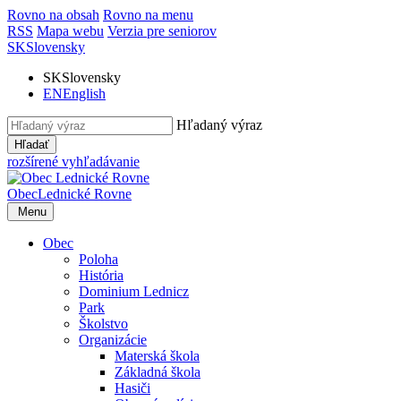
Rovno na obsah
Rovno na menu
RSS
Mapa webu
Verzia pre seniorov
SK
Slovensky
SK
Slovensky
EN
English
Hľadaný výraz
Hľadať
rozšírené vyhľadávanie
Obec
Lednické Rovne
Menu
Obec
Poloha
História
Dominium Lednicz
Park
Školstvo
Organizácie
Materská škola
Základná škola
Hasiči