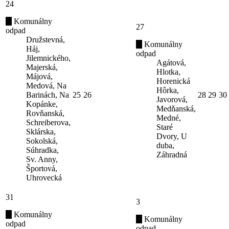
24
Komunálny
27
odpad
Družstevná,
Komunálny
Háj,
odpad
Jilemnického,
Agátová,
Majerská,
Hlotka,
Májová,
Horenická
Medová, Na
Hôrka,
Barinách, Na
25
26
28
29
30
Javorová,
Kopánke,
Medňanská,
Rovňanská,
Medné,
Schreiberova,
Staré
Sklárska,
Dvory, U
Sokolská,
duba,
Súhradka,
Záhradná
Sv. Anny,
Športová,
Uhrovecká
31
3
Komunálny
Komunálny
odpad
odpad