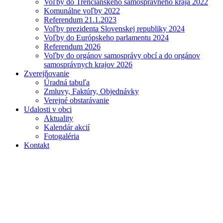
Voľby do Trenčianskeho samosprávneho kraja 2022
Komunálne voľby 2022
Referendum 21.1.2023
Voľby prezidenta Slovenskej republiky 2024
Voľby do Európskeho parlamentu 2024
Referendum 2026
Voľby do orgánov samosprávy obcí a do orgánov
samosprávnych krajov 2026
Zverejňovanie
Úradná tabuľa
Zmluvy, Faktúry, Objednávky
Verejné obstarávanie
Udalosti v obci
Aktuality
Kalendár akcií
Fotogaléria
Kontakt