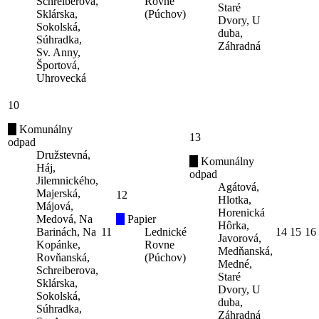
Schreiberova,
Rovne
Staré
Sklárska,
(Púchov)
Dvory, U
Sokolská,
duba,
Súhradka,
Záhradná
Sv. Anny,
Športová,
Uhrovecká
10
Komunálny
13
odpad
Družstevná,
Komunálny
Háj,
odpad
Jilemnického,
Agátová,
Majerská,
12
Hlotka,
Májová,
Horenická
Medová, Na
Papier
Hôrka,
Barinách, Na
11
Lednické
14
15
16
Javorová,
Kopánke,
Rovne
Medňanská,
Rovňanská,
(Púchov)
Medné,
Schreiberova,
Staré
Sklárska,
Dvory, U
Sokolská,
duba,
Súhradka,
Záhradná