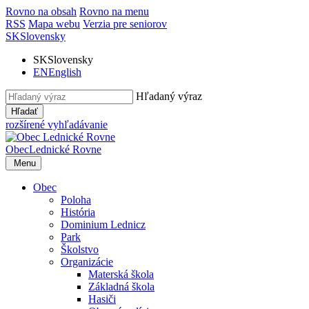
Rovno na obsah
Rovno na menu
RSS
Mapa webu
Verzia pre seniorov
SK
Slovensky
SK
Slovensky
EN
English
Hľadaný výraz
Hľadať
rozšírené vyhľadávanie
Obec
Lednické Rovne
Menu
Obec
Poloha
História
Dominium Lednicz
Park
Školstvo
Organizácie
Materská škola
Základná škola
Hasiči