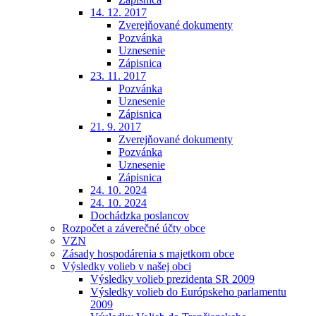
14. 12. 2017
Zverejňované dokumenty
Pozvánka
Uznesenie
Zápisnica
23. 11. 2017
Pozvánka
Uznesenie
Zápisnica
21. 9. 2017
Zverejňované dokumenty
Pozvánka
Uznesenie
Zápisnica
24. 10. 2024
24. 10. 2024
Dochádzka poslancov
Rozpočet a záverečné účty obce
VZN
Zásady hospodárenia s majetkom obce
Výsledky volieb v našej obci
Výsledky volieb prezidenta SR 2009
Výsledky volieb do Európskeho parlamentu
2009