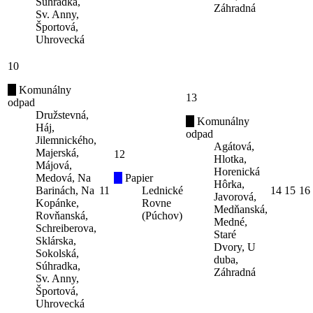
Súhradka,
Záhradná
Sv. Anny,
Športová,
Uhrovecká
10
Komunálny
13
odpad
Družstevná,
Komunálny
Háj,
odpad
Jilemnického,
Agátová,
Majerská,
12
Hlotka,
Májová,
Horenická
Medová, Na
Papier
Hôrka,
Barinách, Na
11
Lednické
14
15
16
Javorová,
Kopánke,
Rovne
Medňanská,
Rovňanská,
(Púchov)
Medné,
Schreiberova,
Staré
Sklárska,
Dvory, U
Sokolská,
duba,
Súhradka,
Záhradná
Sv. Anny,
Športová,
Uhrovecká