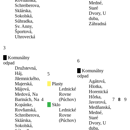
Rovňanská,
Medné,
Schreiberova,
Staré
Sklárska,
Dvory, U
Sokolská,
duba,
Súhradka,
Záhradná
Sv. Anny,
Športová,
Uhrovecká
3
Komunálny
6
odpad
Družstevná,
Komunálny
Háj,
5
odpad
Jilemnického,
Agátová,
Majerská,
Plasty
Hlotka,
Májová,
Lednické
Horenická
Medová, Na
Rovne
Hôrka,
Barinách, Na
4
(Púchov)
7
8
9
Javorová,
Kopánke,
Sklo
Medňanská,
Rovňanská,
Lednické
Medné,
Schreiberova,
Rovne
Staré
Sklárska,
(Púchov)
Dvory, U
Sokolská,
duba,