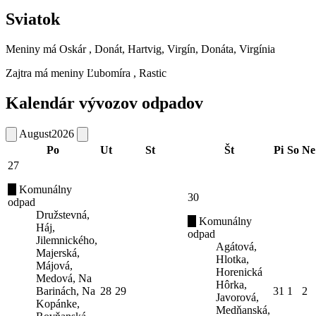
Sviatok
Meniny má
Oskár
, Donát, Hartvig, Virgín, Donáta, Virgínia
Zajtra má meniny
Ľubomíra
, Rastic
Kalendár vývozov odpadov
August
2026
Po
Ut
St
Št
Pi
So
Ne
27
Komunálny
30
odpad
Družstevná,
Komunálny
Háj,
odpad
Jilemnického,
Agátová,
Majerská,
Hlotka,
Májová,
Horenická
Medová, Na
Hôrka,
Barinách, Na
28
29
31
1
2
Javorová,
Kopánke,
Medňanská,