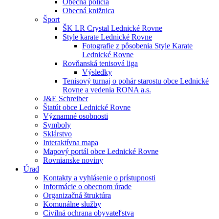
Obecná polícia
Obecná knižnica
Šport
ŠK LR Crystal Lednické Rovne
Style karate Lednické Rovne
Fotografie z pôsobenia Style Karate
Lednické Rovne
Rovňanská tenisová liga
Výsledky
Tenisový turnaj o pohár starostu obce Lednické
Rovne a vedenia RONA a.s.
J&E Schreiber
Štatút obce Lednické Rovne
Významné osobnosti
Symboly
Sklárstvo
Interaktívna mapa
Mapový portál obce Lednické Rovne
Rovnianske noviny
Úrad
Kontakty a vyhlásenie o prístupnosti
Informácie o obecnom úrade
Organizačná štruktúra
Komunálne služby
Civilná ochrana obyvateľstva