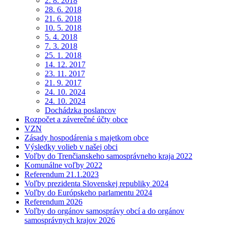
2. 8. 2018
28. 6. 2018
21. 6. 2018
10. 5. 2018
5. 4. 2018
7. 3. 2018
25. 1. 2018
14. 12. 2017
23. 11. 2017
21. 9. 2017
24. 10. 2024
24. 10. 2024
Dochádzka poslancov
Rozpočet a záverečné účty obce
VZN
Zásady hospodárenia s majetkom obce
Výsledky volieb v našej obci
Voľby do Trenčianskeho samosprávneho kraja 2022
Komunálne voľby 2022
Referendum 21.1.2023
Voľby prezidenta Slovenskej republiky 2024
Voľby do Európskeho parlamentu 2024
Referendum 2026
Voľby do orgánov samosprávy obcí a do orgánov
samosprávnych krajov 2026