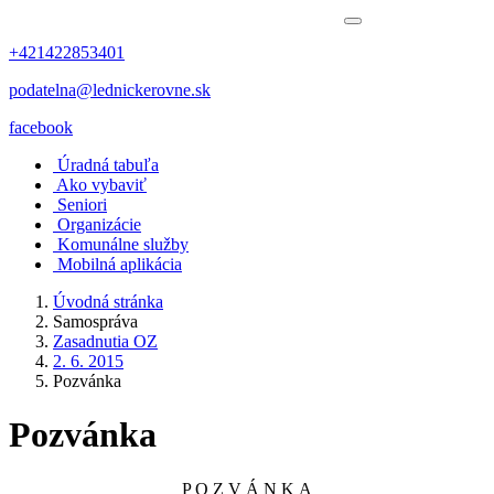
+421422853401
podatelna@lednickerovne.sk
facebook
Úradná tabuľa
Ako vybaviť
Seniori
Organizácie
Komunálne služby
Mobilná aplikácia
Úvodná stránka
Samospráva
Zasadnutia OZ
2. 6. 2015
Pozvánka
Pozvánka
P O Z V Á N K A