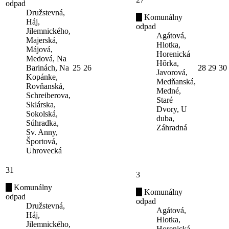
odpad
Družstevná,
Komunálny
Háj,
odpad
Jilemnického,
Agátová,
Majerská,
Hlotka,
Májová,
Horenická
Medová, Na
Hôrka,
Barinách, Na
25
26
28
29
30
Javorová,
Kopánke,
Medňanská,
Rovňanská,
Medné,
Schreiberova,
Staré
Sklárska,
Dvory, U
Sokolská,
duba,
Súhradka,
Záhradná
Sv. Anny,
Športová,
Uhrovecká
31
3
Komunálny
Komunálny
odpad
odpad
Družstevná,
Agátová,
Háj,
Hlotka,
Jilemnického,
Horenická