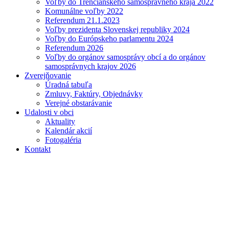
Voľby do Trenčianskeho samosprávneho kraja 2022
Komunálne voľby 2022
Referendum 21.1.2023
Voľby prezidenta Slovenskej republiky 2024
Voľby do Európskeho parlamentu 2024
Referendum 2026
Voľby do orgánov samosprávy obcí a do orgánov
samosprávnych krajov 2026
Zverejňovanie
Úradná tabuľa
Zmluvy, Faktúry, Objednávky
Verejné obstarávanie
Udalosti v obci
Aktuality
Kalendár akcií
Fotogaléria
Kontakt