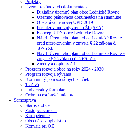
Projekty
Územno-plánovacia dokumentácia
Digitálny územný plán obce Lednické Rovne
Územno plánovacia dokumetácia na stiahnutie
Obstarávanie novej UPD 2019
Posudzovanie vplyvov na ŽP (SEA)
Koncept UPN obce Lednické Rovne
Návrh Územného plánu obce Lednické Rovne
pred prerokovaním v zmysle § 22 zákona č.
50⁄76 Zb.
Návrh Územného plánu obce Lednické Rovne v
zmysle § 25 zákona č. 50⁄76 Zb.
Zmeny a doplnky č.1
Program rozvoja obce na roky 2024 - 2030
Program rozvoja bývania
Komunitný plán sociálnych služieb
Tlačivá
Univerzálny formulár
Ochrana osobných údajov
Samospráva
Starosta obce
Zástupca starostu
Kompetencie
Obecné zastupiteľstvo
Komisie pri OZ