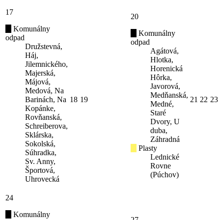
17
20
Komunálny
Komunálny
odpad
odpad
Družstevná,
Agátová,
Háj,
Hlotka,
Jilemnického,
Horenická
Majerská,
Hôrka,
Májová,
Javorová,
Medová, Na
Medňanská,
Barinách, Na
18
19
21
22
23
Medné,
Kopánke,
Staré
Rovňanská,
Dvory, U
Schreiberova,
duba,
Sklárska,
Záhradná
Sokolská,
Plasty
Súhradka,
Lednické
Sv. Anny,
Rovne
Športová,
(Púchov)
Uhrovecká
24
Komunálny
27