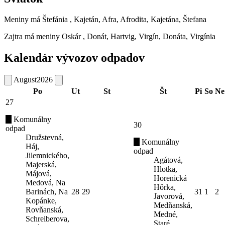
Meniny má
Štefánia
, Kajetán, Afra, Afrodita, Kajetána, Štefana
Zajtra má meniny
Oskár
, Donát, Hartvig, Virgín, Donáta, Virgínia
Kalendár vývozov odpadov
August
2026
Po
Ut
St
Št
Pi
So
Ne
27
Komunálny
30
odpad
Družstevná,
Komunálny
Háj,
odpad
Jilemnického,
Agátová,
Majerská,
Hlotka,
Májová,
Horenická
Medová, Na
Hôrka,
Barinách, Na
28
29
31
1
2
Javorová,
Kopánke,
Medňanská,
Rovňanská,
Medné,
Schreiberova,
Staré