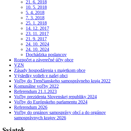
21. 6. 2018
10. 5. 2018
5. 4. 2018
7. 3. 2018
25. 1. 2018
14. 12. 2017
23. 11. 2017
21. 9. 2017
24. 10. 2024
24. 10. 2024
Dochádzka poslancov
Rozpočet a záverečné účty obce
VZN
Zásady hospodárenia s majetkom obce
Výsledky volieb v našej obci
Voľby do Trenčianskeho samosprávneho kraja 2022
Komunálne voľby 2022
Referendum 21.1.2023
Voľby prezidenta Slovenskej republiky 2024
Voľby do Európskeho parlamentu 2024
Referendum 2026
Voľby do orgánov samosprávy obcí a do orgánov
samosprávnych krajov 2026
Sviatok