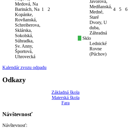
Javorová,
Medová, Na
Medňanská,
Barinách, Na
1
2
4
5
6
Medné,
Kopánke,
Staré
Rovňanská,
Dvory, U
Schreiberova,
duba,
Sklárska,
Záhradná
Sokolská,
Sklo
Súhradka,
Lednické
Sv. Anny,
Rovne
Športová,
(Púchov)
Uhrovecká
Kalendár zvozu odpadu
Odkazy
Základná škola
Materská škola
Fara
Návštevnosť
Návštevnosť: