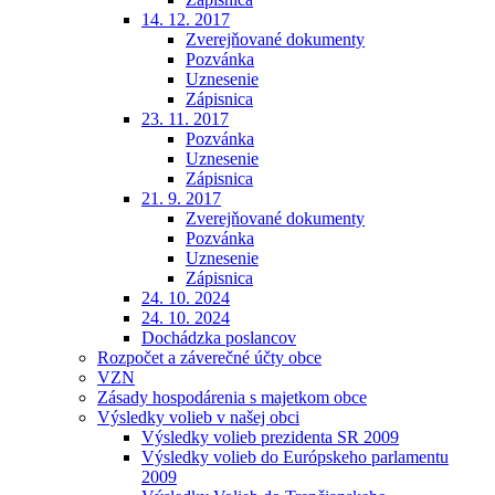
14. 12. 2017
Zverejňované dokumenty
Pozvánka
Uznesenie
Zápisnica
23. 11. 2017
Pozvánka
Uznesenie
Zápisnica
21. 9. 2017
Zverejňované dokumenty
Pozvánka
Uznesenie
Zápisnica
24. 10. 2024
24. 10. 2024
Dochádzka poslancov
Rozpočet a záverečné účty obce
VZN
Zásady hospodárenia s majetkom obce
Výsledky volieb v našej obci
Výsledky volieb prezidenta SR 2009
Výsledky volieb do Európskeho parlamentu
2009