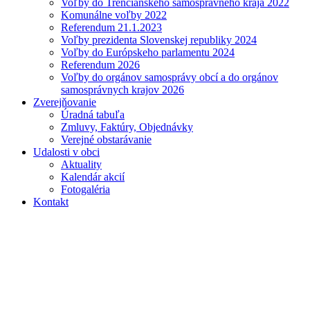
Voľby do Trenčianskeho samosprávneho kraja 2022
Komunálne voľby 2022
Referendum 21.1.2023
Voľby prezidenta Slovenskej republiky 2024
Voľby do Európskeho parlamentu 2024
Referendum 2026
Voľby do orgánov samosprávy obcí a do orgánov
samosprávnych krajov 2026
Zverejňovanie
Úradná tabuľa
Zmluvy, Faktúry, Objednávky
Verejné obstarávanie
Udalosti v obci
Aktuality
Kalendár akcií
Fotogaléria
Kontakt