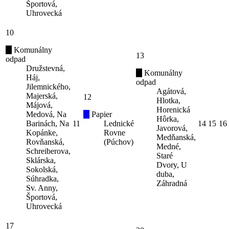
Športová,
Uhrovecká
10
Komunálny
13
odpad
Družstevná,
Komunálny
Háj,
odpad
Jilemnického,
Agátová,
Majerská,
12
Hlotka,
Májová,
Horenická
Medová, Na
Papier
Hôrka,
Barinách, Na
11
Lednické
14
15
16
Javorová,
Kopánke,
Rovne
Medňanská,
Rovňanská,
(Púchov)
Medné,
Schreiberova,
Staré
Sklárska,
Dvory, U
Sokolská,
duba,
Súhradka,
Záhradná
Sv. Anny,
Športová,
Uhrovecká
17