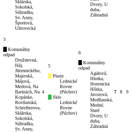
Sklárska,
Dvory, U
Sokolská,
duba,
Súhradka,
Záhradná
Sv. Anny,
Športová,
Uhrovecká
3
Komunálny
6
odpad
Družstevná,
Komunálny
Háj,
5
odpad
Jilemnického,
Agátová,
Majerská,
Plasty
Hlotka,
Májová,
Lednické
Horenická
Medová, Na
Rovne
Hôrka,
Barinách, Na
4
(Púchov)
7
8
9
Javorová,
Kopánke,
Sklo
Medňanská,
Rovňanská,
Lednické
Medné,
Schreiberova,
Rovne
Staré
Sklárska,
(Púchov)
Dvory, U
Sokolská,
duba,
Súhradka,
Záhradná
Sv. Anny,