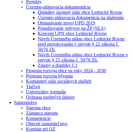
Projekty
Územno-plánovacia dokumentácia
Digitálny územný plán obce Lednické Rovne
Územno plánovacia dokumetácia na stiahnutie
Obstarávanie novej UPD 2019
Posudzovanie vplyvov na ŽP (SEA)
Koncept UPN obce Lednické Rovne
Návrh Územného plánu obce Lednické Rovne
pred prerokovaním v zmysle § 22 zákona č.
50⁄76 Zb.
Návrh Územného plánu obce Lednické Rovne v
zmysle § 25 zákona č. 50⁄76 Zb.
Zmeny a doplnky č.1
Program rozvoja obce na roky 2024 - 2030
Program rozvoja bývania
Komunitný plán sociálnych služieb
Tlačivá
Univerzálny formulár
Ochrana osobných údajov
Samospráva
Starosta obce
Zástupca starostu
Kompetencie
Obecné zastupiteľstvo
Komisie pri OZ