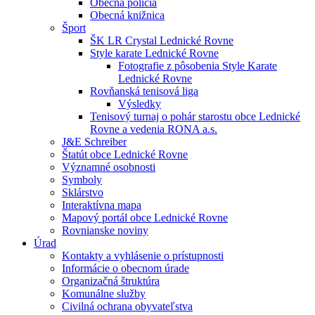
Obecná polícia
Obecná knižnica
Šport
ŠK LR Crystal Lednické Rovne
Style karate Lednické Rovne
Fotografie z pôsobenia Style Karate
Lednické Rovne
Rovňanská tenisová liga
Výsledky
Tenisový turnaj o pohár starostu obce Lednické
Rovne a vedenia RONA a.s.
J&E Schreiber
Štatút obce Lednické Rovne
Významné osobnosti
Symboly
Sklárstvo
Interaktívna mapa
Mapový portál obce Lednické Rovne
Rovnianske noviny
Úrad
Kontakty a vyhlásenie o prístupnosti
Informácie o obecnom úrade
Organizačná štruktúra
Komunálne služby
Civilná ochrana obyvateľstva