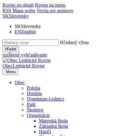
Rovno na obsah
Rovno na menu
RSS
Mapa webu
Verzia pre seniorov
SK
Slovensky
SK
Slovensky
EN
English
Hľadaný výraz
Hľadať
rozšírené vyhľadávanie
Obec
Lednické Rovne
Menu
Obec
Poloha
História
Dominium Lednicz
Park
Školstvo
Organizácie
Materská škola
Základná škola
Hasiči