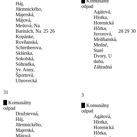
Komunálny
Háj,
odpad
Jilemnického,
Agátová,
Majerská,
Hlotka,
Májová,
Horenická
Medová, Na
Hôrka,
Barinách, Na
25
26
28
29
30
Javorová,
Kopánke,
Medňanská,
Rovňanská,
Medné,
Schreiberova,
Staré
Sklárska,
Dvory, U
Sokolská,
duba,
Súhradka,
Záhradná
Sv. Anny,
Športová,
Uhrovecká
31
3
Komunálny
Komunálny
odpad
odpad
Družstevná,
Agátová,
Háj,
Hlotka,
Jilemnického,
Horenická
Majerská,
Hôrka,
Májová,