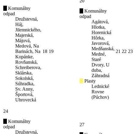
20
Komunálny
Komunálny
odpad
odpad
Družstevná,
Agátová,
Háj,
Hlotka,
Jilemnického,
Horenická
Majerská,
Hôrka,
Májová,
Javorová,
Medová, Na
Medňanská,
Barinách, Na
18
19
21
22
23
Medné,
Kopánke,
Staré
Rovňanská,
Dvory, U
Schreiberova,
duba,
Sklárska,
Záhradná
Sokolská,
Plasty
Súhradka,
Lednické
Sv. Anny,
Rovne
Športová,
(Púchov)
Uhrovecká
24
Komunálny
27
odpad
Družstevná,