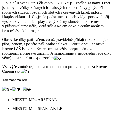
Jubilejní Rovne Cup s číslovkou "20+5." je úspešne za nami. Opět
jsme byli svědky krásných fotbalových momentů, vypjatých či
sporných situací, rozdaných žlutých i červených karet, radosti
i kapky zklamání. Co je ale podstatné, soupeři vždy sportovně přijali
výsledek v duchu fair play a celý krásný sluneční den se nesl
v přátelské atmosféře, která sršela kolem dokola celým areálem
i z návštěvníků turnaje.
Obrovské díky patří všem, co už pravidelně přidají ruku k dílu jak
před, během, i po této naši oblíbené akci. Děkuji obci Lednické
Rovne i ZŠ Eduarda Schreibera za vždy bezproblémovou
spolupráci a přípravu zázemí. A samozřejmě v neposlední řadě díky
věrným partnerům a sponzorům
Vše výše zmíněné je palivem do motoru pro bandu, co za Rovne
Cupem stojí
Tak zase za rok
+
=
MIESTO MP - ARSENAL
MIESTO MP - SPARTAK LR