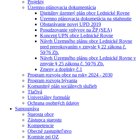
Projekty
Územno-plánovacia dokumentácia
Digitálny územný plán obce Lednické Rovne
Územno plánovacia dokumetácia na stiahnutie
Obstarávanie novej UPD 2019
Posudzovanie vplyvov na ŽP (SEA)
Koncept UPN obce Lednické Rovne
Návrh Územného plánu obce Lednické Rovne
pred prerokovaním v zmysle § 22 zákona č.
50⁄76 Zb.
Návrh Územného plánu obce Lednické Rovne v
zmysle § 25 zákona č. 50⁄76 Zb.
Zmeny a doplnky č.1
Program rozvoja obce na roky 2024 - 2030
Program rozvoja bývania
Komunitný plán sociálnych služieb
Tlačivá
Univerzálny formulár
Ochrana osobných údajov
Samospráva
Starosta obce
Zástupca starostu
Kompetencie
Obecné zastupiteľstvo
Komisie pri OZ