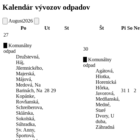
Kalendár vývozov odpadov
August
2026
Po
Ut
St
Št
Pi
So
Ne
27
Komunálny
30
odpad
Družstevná,
Komunálny
Háj,
odpad
Jilemnického,
Agátová,
Majerská,
Hlotka,
Májová,
Horenická
Medová, Na
Hôrka,
Barinách, Na
28
29
31
1
2
Javorová,
Kopánke,
Medňanská,
Rovňanská,
Medné,
Schreiberova,
Staré
Sklárska,
Dvory, U
Sokolská,
duba,
Súhradka,
Záhradná
Sv. Anny,
Športová,