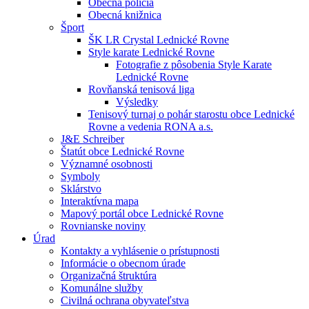
Obecná polícia
Obecná knižnica
Šport
ŠK LR Crystal Lednické Rovne
Style karate Lednické Rovne
Fotografie z pôsobenia Style Karate
Lednické Rovne
Rovňanská tenisová liga
Výsledky
Tenisový turnaj o pohár starostu obce Lednické
Rovne a vedenia RONA a.s.
J&E Schreiber
Štatút obce Lednické Rovne
Významné osobnosti
Symboly
Sklárstvo
Interaktívna mapa
Mapový portál obce Lednické Rovne
Rovnianske noviny
Úrad
Kontakty a vyhlásenie o prístupnosti
Informácie o obecnom úrade
Organizačná štruktúra
Komunálne služby
Civilná ochrana obyvateľstva