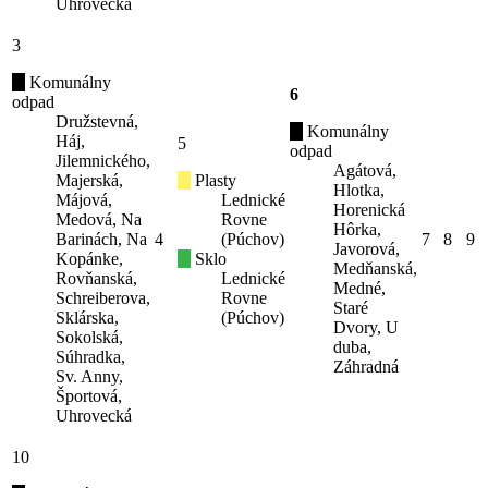
Uhrovecká
3
Komunálny
6
odpad
Družstevná,
Komunálny
Háj,
5
odpad
Jilemnického,
Agátová,
Majerská,
Plasty
Hlotka,
Májová,
Lednické
Horenická
Medová, Na
Rovne
Hôrka,
Barinách, Na
4
(Púchov)
7
8
9
Javorová,
Kopánke,
Sklo
Medňanská,
Rovňanská,
Lednické
Medné,
Schreiberova,
Rovne
Staré
Sklárska,
(Púchov)
Dvory, U
Sokolská,
duba,
Súhradka,
Záhradná
Sv. Anny,
Športová,
Uhrovecká
10