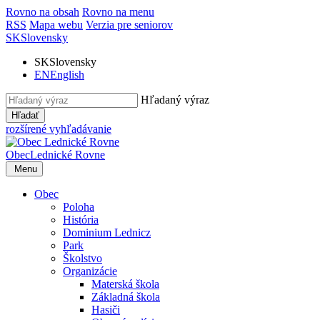
Rovno na obsah
Rovno na menu
RSS
Mapa webu
Verzia pre seniorov
SK
Slovensky
SK
Slovensky
EN
English
Hľadaný výraz
Hľadať
rozšírené vyhľadávanie
Obec
Lednické Rovne
Menu
Obec
Poloha
História
Dominium Lednicz
Park
Školstvo
Organizácie
Materská škola
Základná škola
Hasiči