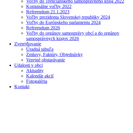
Voľby do Trenčianskeho samosprávneho kraja 2022
Komunálne voľby 2022
Referendum 21.1.2023
Voľby prezidenta Slovenskej republiky 2024
Voľby do Európskeho parlamentu 2024
Referendum 2026
Voľby do orgánov samosprávy obcí a do orgánov
samosprávnych krajov 2026
Zverejňovanie
Úradná tabuľa
Zmluvy, Faktúry, Objednávky
Verejné obstarávanie
Udalosti v obci
Aktuality
Kalendár akcií
Fotogaléria
Kontakt