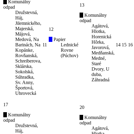
Komunálny
13
odpad
Družstevná,
Komunálny
Háj,
odpad
Jilemnického,
Agátová,
Majerská,
12
Hlotka,
Májová,
Horenická
Medová, Na
Papier
Hôrka,
Barinách, Na
11
Lednické
14
15
16
Javorová,
Kopánke,
Rovne
Medňanská,
Rovňanská,
(Púchov)
Medné,
Schreiberova,
Staré
Sklárska,
Dvory, U
Sokolská,
duba,
Súhradka,
Záhradná
Sv. Anny,
Športová,
Uhrovecká
17
20
Komunálny
Komunálny
odpad
odpad
Družstevná,
Agátová,
Háj,
Hlotka,