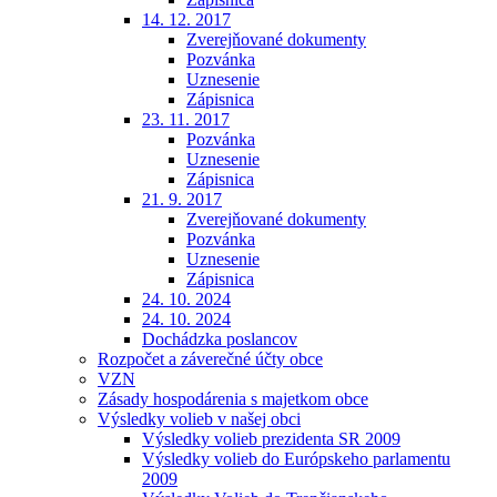
14. 12. 2017
Zverejňované dokumenty
Pozvánka
Uznesenie
Zápisnica
23. 11. 2017
Pozvánka
Uznesenie
Zápisnica
21. 9. 2017
Zverejňované dokumenty
Pozvánka
Uznesenie
Zápisnica
24. 10. 2024
24. 10. 2024
Dochádzka poslancov
Rozpočet a záverečné účty obce
VZN
Zásady hospodárenia s majetkom obce
Výsledky volieb v našej obci
Výsledky volieb prezidenta SR 2009
Výsledky volieb do Európskeho parlamentu
2009