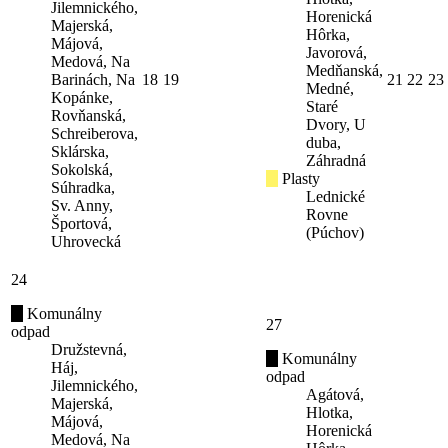
Jilemnického,
Horenická
Majerská,
Hôrka,
Májová,
Javorová,
Medová, Na
Medňanská,
Barinách, Na
18
19
21
22
23
Medné,
Kopánke,
Staré
Rovňanská,
Dvory, U
Schreiberova,
duba,
Sklárska,
Záhradná
Sokolská,
Plasty
Súhradka,
Lednické
Sv. Anny,
Rovne
Športová,
(Púchov)
Uhrovecká
24
Komunálny
27
odpad
Družstevná,
Komunálny
Háj,
odpad
Jilemnického,
Agátová,
Majerská,
Hlotka,
Májová,
Horenická
Medová, Na