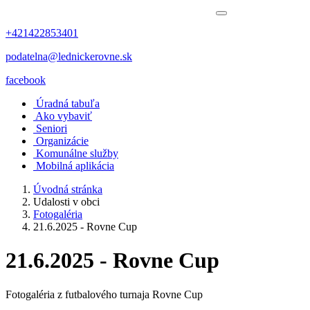
+421422853401
podatelna@lednickerovne.sk
facebook
Úradná tabuľa
Ako vybaviť
Seniori
Organizácie
Komunálne služby
Mobilná aplikácia
Úvodná stránka
Udalosti v obci
Fotogaléria
21.6.2025 - Rovne Cup
21.6.2025 - Rovne Cup
Fotogaléria z futbalového turnaja Rovne Cup