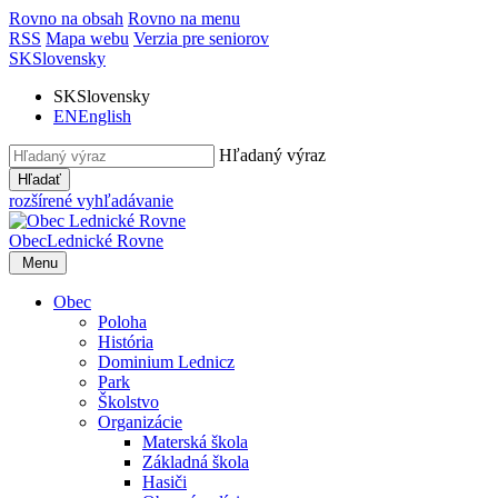
Rovno na obsah
Rovno na menu
RSS
Mapa webu
Verzia pre seniorov
SK
Slovensky
SK
Slovensky
EN
English
Hľadaný výraz
Hľadať
rozšírené vyhľadávanie
Obec
Lednické Rovne
Menu
Obec
Poloha
História
Dominium Lednicz
Park
Školstvo
Organizácie
Materská škola
Základná škola
Hasiči