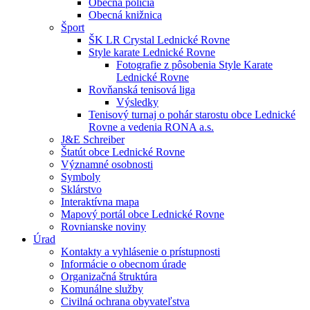
Obecná polícia
Obecná knižnica
Šport
ŠK LR Crystal Lednické Rovne
Style karate Lednické Rovne
Fotografie z pôsobenia Style Karate
Lednické Rovne
Rovňanská tenisová liga
Výsledky
Tenisový turnaj o pohár starostu obce Lednické
Rovne a vedenia RONA a.s.
J&E Schreiber
Štatút obce Lednické Rovne
Významné osobnosti
Symboly
Sklárstvo
Interaktívna mapa
Mapový portál obce Lednické Rovne
Rovnianske noviny
Úrad
Kontakty a vyhlásenie o prístupnosti
Informácie o obecnom úrade
Organizačná štruktúra
Komunálne služby
Civilná ochrana obyvateľstva