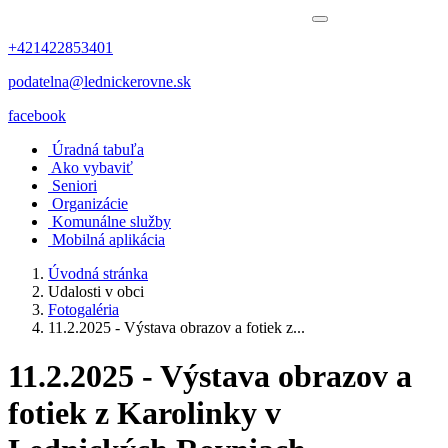
+421422853401
podatelna@lednickerovne.sk
facebook
Úradná tabuľa
Ako vybaviť
Seniori
Organizácie
Komunálne služby
Mobilná aplikácia
Úvodná stránka
Udalosti v obci
Fotogaléria
11.2.2025 - Výstava obrazov a fotiek z...
11.2.2025 - Výstava obrazov a
fotiek z Karolinky v