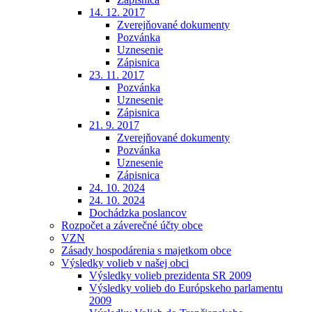
14. 12. 2017
Zverejňované dokumenty
Pozvánka
Uznesenie
Zápisnica
23. 11. 2017
Pozvánka
Uznesenie
Zápisnica
21. 9. 2017
Zverejňované dokumenty
Pozvánka
Uznesenie
Zápisnica
24. 10. 2024
24. 10. 2024
Dochádzka poslancov
Rozpočet a záverečné účty obce
VZN
Zásady hospodárenia s majetkom obce
Výsledky volieb v našej obci
Výsledky volieb prezidenta SR 2009
Výsledky volieb do Európskeho parlamentu
2009