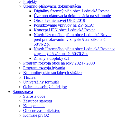
Projekty
Územno-plánovacia dokumentácia
Digitálny územný plán obce Lednické Rovne
Územno plánovacia dokumetácia na stiahnutie
Obstarávanie novej UPD 2019
Posudzovanie vplyvov na ŽP (SEA)
Koncept UPN obce Lednické Rovne
Návrh Územného plánu obce Lednické Rovne
pred prerokovaním v zmysle § 22 zákona č.
50⁄76 Zb.
Návrh Územného plánu obce Lednické Rovne v
zmysle § 25 zákona č. 50⁄76 Zb.
Zmeny a doplnky č.1
Program rozvoja obce na roky 2024 - 2030
Program rozvoja bývania
Komunitný plán sociálnych služieb
Tlačivá
Univerzálny formulár
Ochrana osobných údajov
Samospráva
Starosta obce
Zástupca starostu
Kompetencie
Obecné zastupiteľstvo
Komisie pri OZ