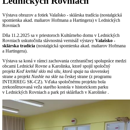
Lednických Rovniach
Výstava obrazov a fotiek Valašsko - sklárska tradícia (nostalgická
spomienka akad. maliarov Hofmana a Hartingera) v Lednických
Rovniach
Dňa 11.2.2025 sa v priestoroch Kultúrneho domu v Lednických
Rovniach uskutočnila slávnostná vernisáž výstavy
Valašsko -
sklárska tradícia
(nostalgická spomienka akad. maliarov Hofmana
a Hartingera).
Výstava sa koná v rámci zachovania cezhraničnej spolupráce medzi
obcami Lednické Rovne a Karolinka, ktoré spojil spoločný
projekt
Keď krehké sklo má silu, ktorá spaja
na slovenskej
strane a projekt
Nashle na skle
na českej strane (z programu
INTERREG SK-CZ). Vďaka spoločnému projektu bola
zrekonštruovaná veža starého kostola v historickom parku
v Lednických Rovniach a park pri sklárňach v Karolinke .