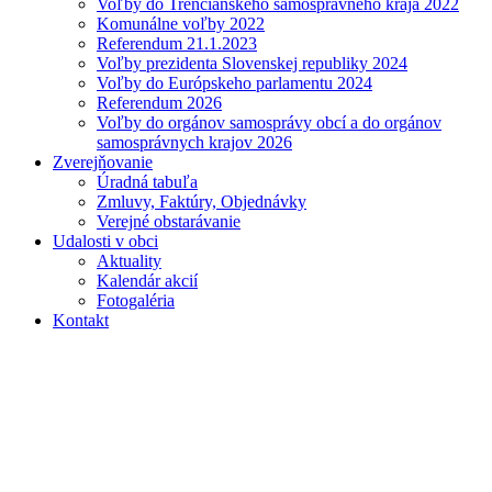
Voľby do Trenčianskeho samosprávneho kraja 2022
Komunálne voľby 2022
Referendum 21.1.2023
Voľby prezidenta Slovenskej republiky 2024
Voľby do Európskeho parlamentu 2024
Referendum 2026
Voľby do orgánov samosprávy obcí a do orgánov
samosprávnych krajov 2026
Zverejňovanie
Úradná tabuľa
Zmluvy, Faktúry, Objednávky
Verejné obstarávanie
Udalosti v obci
Aktuality
Kalendár akcií
Fotogaléria
Kontakt