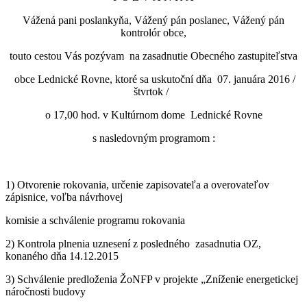
Vážená pani poslankyňa, Vážený pán poslanec, Vážený pán
kontrolór obce,
touto cestou Vás pozývam na zasadnutie Obecného zastupiteľstva
obce Lednické Rovne, ktoré sa uskutoční dňa 07. januára 2016 /
štvrtok /
o 17,00 hod. v Kultúrnom dome Lednické Rovne
s nasledovným programom :
1) Otvorenie rokovania, určenie zapisovateľa a overovateľov
zápisnice, voľba návrhovej
komisie a schválenie programu rokovania
2) Kontrola plnenia uznesení z posledného zasadnutia OZ,
konaného dňa 14.12.2015
3) Schválenie predloženia ŽoNFP v projekte „Zníženie energetickej
náročnosti budovy