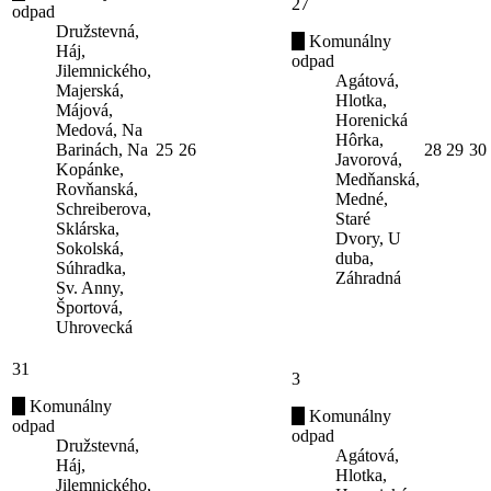
27
odpad
Družstevná,
Komunálny
Háj,
odpad
Jilemnického,
Agátová,
Majerská,
Hlotka,
Májová,
Horenická
Medová, Na
Hôrka,
Barinách, Na
25
26
28
29
30
Javorová,
Kopánke,
Medňanská,
Rovňanská,
Medné,
Schreiberova,
Staré
Sklárska,
Dvory, U
Sokolská,
duba,
Súhradka,
Záhradná
Sv. Anny,
Športová,
Uhrovecká
31
3
Komunálny
Komunálny
odpad
odpad
Družstevná,
Agátová,
Háj,
Hlotka,
Jilemnického,