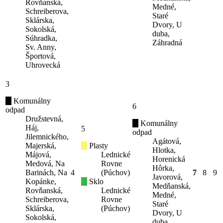
Rovňanská,
Medné,
Schreiberova,
Staré
Sklárska,
Dvory, U
Sokolská,
duba,
Súhradka,
Záhradná
Sv. Anny,
Športová,
Uhrovecká
3
Komunálny
6
odpad
Družstevná,
Komunálny
Háj,
5
odpad
Jilemnického,
Agátová,
Majerská,
Plasty
Hlotka,
Májová,
Lednické
Horenická
Medová, Na
Rovne
Hôrka,
Barinách, Na
4
(Púchov)
7
8
9
Javorová,
Kopánke,
Sklo
Medňanská,
Rovňanská,
Lednické
Medné,
Schreiberova,
Rovne
Staré
Sklárska,
(Púchov)
Dvory, U
Sokolská,
duba,