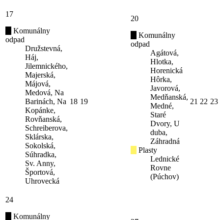
17
20
Komunálny
Komunálny
odpad
odpad
Družstevná,
Agátová,
Háj,
Hlotka,
Jilemnického,
Horenická
Majerská,
Hôrka,
Májová,
Javorová,
Medová, Na
Medňanská,
Barinách, Na
18
19
21
22
23
Medné,
Kopánke,
Staré
Rovňanská,
Dvory, U
Schreiberova,
duba,
Sklárska,
Záhradná
Sokolská,
Plasty
Súhradka,
Lednické
Sv. Anny,
Rovne
Športová,
(Púchov)
Uhrovecká
24
Komunálny