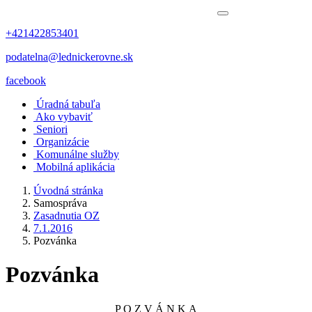
+421422853401
podatelna@lednickerovne.sk
facebook
Úradná tabuľa
Ako vybaviť
Seniori
Organizácie
Komunálne služby
Mobilná aplikácia
Úvodná stránka
Samospráva
Zasadnutia OZ
7.1.2016
Pozvánka
Pozvánka
P O Z V Á N K A