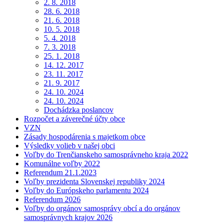
2. 8. 2018
28. 6. 2018
21. 6. 2018
10. 5. 2018
5. 4. 2018
7. 3. 2018
25. 1. 2018
14. 12. 2017
23. 11. 2017
21. 9. 2017
24. 10. 2024
24. 10. 2024
Dochádzka poslancov
Rozpočet a záverečné účty obce
VZN
Zásady hospodárenia s majetkom obce
Výsledky volieb v našej obci
Voľby do Trenčianskeho samosprávneho kraja 2022
Komunálne voľby 2022
Referendum 21.1.2023
Voľby prezidenta Slovenskej republiky 2024
Voľby do Európskeho parlamentu 2024
Referendum 2026
Voľby do orgánov samosprávy obcí a do orgánov
samosprávnych krajov 2026