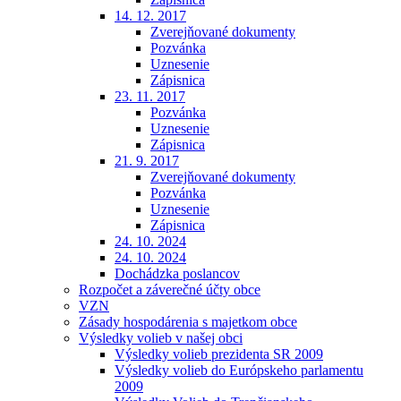
14. 12. 2017
Zverejňované dokumenty
Pozvánka
Uznesenie
Zápisnica
23. 11. 2017
Pozvánka
Uznesenie
Zápisnica
21. 9. 2017
Zverejňované dokumenty
Pozvánka
Uznesenie
Zápisnica
24. 10. 2024
24. 10. 2024
Dochádzka poslancov
Rozpočet a záverečné účty obce
VZN
Zásady hospodárenia s majetkom obce
Výsledky volieb v našej obci
Výsledky volieb prezidenta SR 2009
Výsledky volieb do Európskeho parlamentu
2009