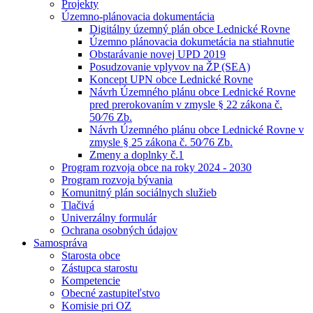
Projekty
Územno-plánovacia dokumentácia
Digitálny územný plán obce Lednické Rovne
Územno plánovacia dokumetácia na stiahnutie
Obstarávanie novej UPD 2019
Posudzovanie vplyvov na ŽP (SEA)
Koncept UPN obce Lednické Rovne
Návrh Územného plánu obce Lednické Rovne
pred prerokovaním v zmysle § 22 zákona č.
50⁄76 Zb.
Návrh Územného plánu obce Lednické Rovne v
zmysle § 25 zákona č. 50⁄76 Zb.
Zmeny a doplnky č.1
Program rozvoja obce na roky 2024 - 2030
Program rozvoja bývania
Komunitný plán sociálnych služieb
Tlačivá
Univerzálny formulár
Ochrana osobných údajov
Samospráva
Starosta obce
Zástupca starostu
Kompetencie
Obecné zastupiteľstvo
Komisie pri OZ