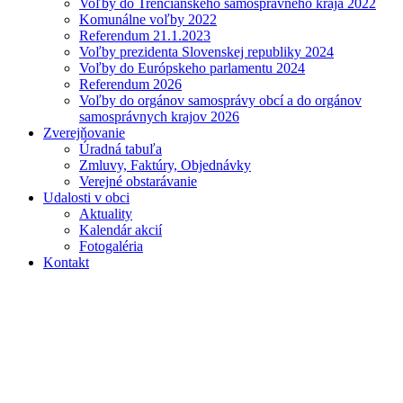
Voľby do Trenčianskeho samosprávneho kraja 2022
Komunálne voľby 2022
Referendum 21.1.2023
Voľby prezidenta Slovenskej republiky 2024
Voľby do Európskeho parlamentu 2024
Referendum 2026
Voľby do orgánov samosprávy obcí a do orgánov
samosprávnych krajov 2026
Zverejňovanie
Úradná tabuľa
Zmluvy, Faktúry, Objednávky
Verejné obstarávanie
Udalosti v obci
Aktuality
Kalendár akcií
Fotogaléria
Kontakt