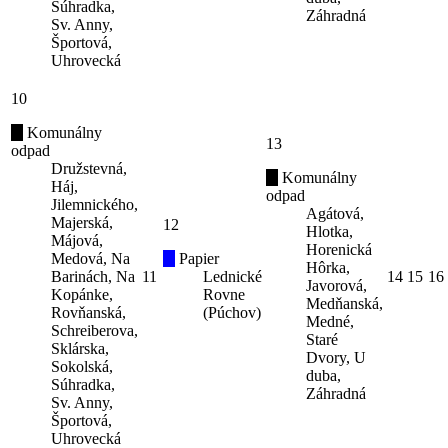
Súhradka,
Záhradná
Sv. Anny,
Športová,
Uhrovecká
10
Komunálny
13
odpad
Družstevná,
Komunálny
Háj,
odpad
Jilemnického,
Agátová,
Majerská,
12
Hlotka,
Májová,
Horenická
Medová, Na
Papier
Hôrka,
Barinách, Na
11
Lednické
14
15
16
Javorová,
Kopánke,
Rovne
Medňanská,
Rovňanská,
(Púchov)
Medné,
Schreiberova,
Staré
Sklárska,
Dvory, U
Sokolská,
duba,
Súhradka,
Záhradná
Sv. Anny,
Športová,
Uhrovecká