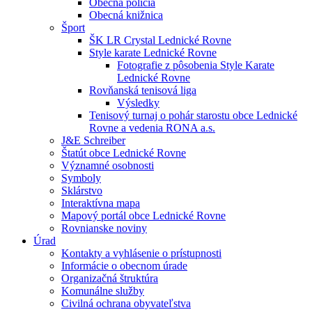
Obecná polícia
Obecná knižnica
Šport
ŠK LR Crystal Lednické Rovne
Style karate Lednické Rovne
Fotografie z pôsobenia Style Karate
Lednické Rovne
Rovňanská tenisová liga
Výsledky
Tenisový turnaj o pohár starostu obce Lednické
Rovne a vedenia RONA a.s.
J&E Schreiber
Štatút obce Lednické Rovne
Významné osobnosti
Symboly
Sklárstvo
Interaktívna mapa
Mapový portál obce Lednické Rovne
Rovnianske noviny
Úrad
Kontakty a vyhlásenie o prístupnosti
Informácie o obecnom úrade
Organizačná štruktúra
Komunálne služby
Civilná ochrana obyvateľstva