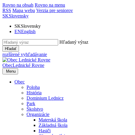
Rovno na obsah
Rovno na menu
RSS
Mapa webu
Verzia pre seniorov
SK
Slovensky
SK
Slovensky
EN
English
Hľadaný výraz
Hľadať
rozšírené vyhľadávanie
Obec
Lednické Rovne
Menu
Obec
Poloha
História
Dominium Lednicz
Park
Školstvo
Organizácie
Materská škola
Základná škola
Hasiči