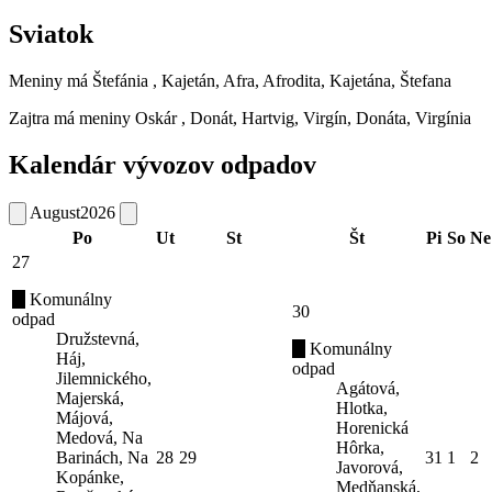
Sviatok
Meniny má
Štefánia
, Kajetán, Afra, Afrodita, Kajetána, Štefana
Zajtra má meniny
Oskár
, Donát, Hartvig, Virgín, Donáta, Virgínia
Kalendár vývozov odpadov
August
2026
Po
Ut
St
Št
Pi
So
Ne
27
Komunálny
30
odpad
Družstevná,
Komunálny
Háj,
odpad
Jilemnického,
Agátová,
Majerská,
Hlotka,
Májová,
Horenická
Medová, Na
Hôrka,
Barinách, Na
28
29
31
1
2
Javorová,
Kopánke,
Medňanská,