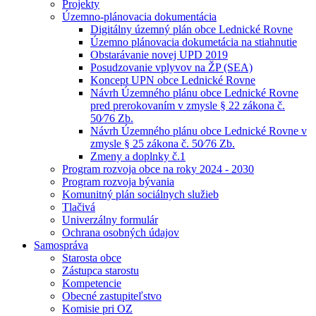
Projekty
Územno-plánovacia dokumentácia
Digitálny územný plán obce Lednické Rovne
Územno plánovacia dokumetácia na stiahnutie
Obstarávanie novej UPD 2019
Posudzovanie vplyvov na ŽP (SEA)
Koncept UPN obce Lednické Rovne
Návrh Územného plánu obce Lednické Rovne
pred prerokovaním v zmysle § 22 zákona č.
50⁄76 Zb.
Návrh Územného plánu obce Lednické Rovne v
zmysle § 25 zákona č. 50⁄76 Zb.
Zmeny a doplnky č.1
Program rozvoja obce na roky 2024 - 2030
Program rozvoja bývania
Komunitný plán sociálnych služieb
Tlačivá
Univerzálny formulár
Ochrana osobných údajov
Samospráva
Starosta obce
Zástupca starostu
Kompetencie
Obecné zastupiteľstvo
Komisie pri OZ