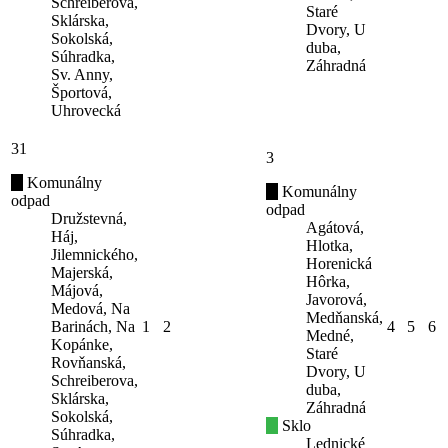
Schreiberova,
Staré
Sklárska,
Dvory, U
Sokolská,
duba,
Súhradka,
Záhradná
Sv. Anny,
Športová,
Uhrovecká
31
3
Komunálny
Komunálny
odpad
odpad
Družstevná,
Agátová,
Háj,
Hlotka,
Jilemnického,
Horenická
Majerská,
Hôrka,
Májová,
Javorová,
Medová, Na
Medňanská,
Barinách, Na
1
2
4
5
6
Medné,
Kopánke,
Staré
Rovňanská,
Dvory, U
Schreiberova,
duba,
Sklárska,
Záhradná
Sokolská,
Sklo
Súhradka,
Lednické