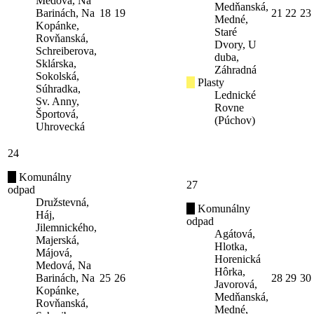
Medová, Na
Medňanská,
Barinách, Na
18
19
21
22
23
Medné,
Kopánke,
Staré
Rovňanská,
Dvory, U
Schreiberova,
duba,
Sklárska,
Záhradná
Sokolská,
Plasty
Súhradka,
Lednické
Sv. Anny,
Rovne
Športová,
(Púchov)
Uhrovecká
24
Komunálny
27
odpad
Družstevná,
Komunálny
Háj,
odpad
Jilemnického,
Agátová,
Majerská,
Hlotka,
Májová,
Horenická
Medová, Na
Hôrka,
Barinách, Na
25
26
28
29
30
Javorová,
Kopánke,
Medňanská,
Rovňanská,
Medné,