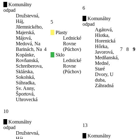
Komunálny
6
odpad
Družstevná,
Komunálny
Háj,
5
odpad
Jilemnického,
Agátová,
Majerská,
Plasty
Hlotka,
Májová,
Lednické
Horenická
Medová, Na
Rovne
Hôrka,
Barinách, Na
4
(Púchov)
7
8
9
Javorová,
Kopánke,
Sklo
Medňanská,
Rovňanská,
Lednické
Medné,
Schreiberova,
Rovne
Staré
Sklárska,
(Púchov)
Dvory, U
Sokolská,
duba,
Súhradka,
Záhradná
Sv. Anny,
Športová,
Uhrovecká
10
Komunálny
13
odpad
Družstevná,
Komunálny
Háj,