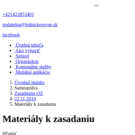
+421422853401
podatelna@lednickerovne.sk
facebook
Úradná tabuľa
Ako vybaviť
Seniori
Organizácie
Komunálne služby
Mobilná aplikácia
Úvodná stránka
Samospráva
Zasadnutia OZ
22.11.2010
Materiály k zasadaniu
Materiály k zasadaniu
Hľadať