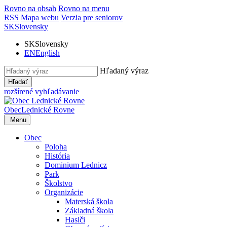
Rovno na obsah
Rovno na menu
RSS
Mapa webu
Verzia pre seniorov
SK
Slovensky
SK
Slovensky
EN
English
Hľadaný výraz
Hľadať
rozšírené vyhľadávanie
Obec
Lednické Rovne
Menu
Obec
Poloha
História
Dominium Lednicz
Park
Školstvo
Organizácie
Materská škola
Základná škola
Hasiči