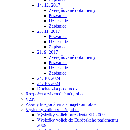
14. 12. 2017
Zverejňované dokumenty
Pozvánka
Uznesenie
Zápisnica
23. 11. 2017
Pozvánka
Uznesenie
Zápisnica
21. 9. 2017
Zverejňované dokumenty
Pozvánka
Uznesenie
Zápisnica
24. 10. 2024
24. 10. 2024
Dochádzka poslancov
Rozpočet a záverečné účty obce
VZN
Zásady hospodárenia s majetkom obce
Výsledky volieb v našej obci
Výsledky volieb prezidenta SR 2009
Výsledky volieb do Európskeho parlamentu
2009