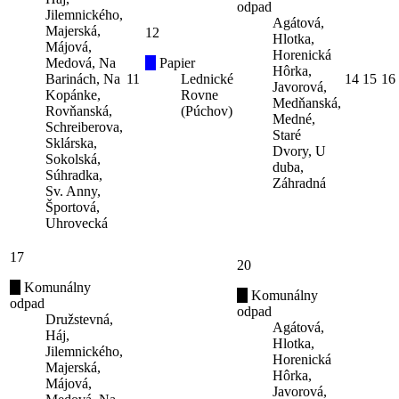
odpad
Jilemnického,
Agátová,
Majerská,
12
Hlotka,
Májová,
Horenická
Medová, Na
Papier
Hôrka,
Barinách, Na
11
Lednické
14
15
16
Javorová,
Kopánke,
Rovne
Medňanská,
Rovňanská,
(Púchov)
Medné,
Schreiberova,
Staré
Sklárska,
Dvory, U
Sokolská,
duba,
Súhradka,
Záhradná
Sv. Anny,
Športová,
Uhrovecká
17
20
Komunálny
Komunálny
odpad
odpad
Družstevná,
Agátová,
Háj,
Hlotka,
Jilemnického,
Horenická
Majerská,
Hôrka,
Májová,
Javorová,