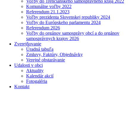
Voľby do Trenčianskeho samosprávneho kraja 2022
Komunálne voľby 2022
Referendum 21.1.2023
Voľby prezidenta Slovenskej republiky 2024
Voľby do Európskeho parlamentu 2024
Referendum 2026
Voľby do orgánov samosprávy obcí a do orgánov
samosprávnych krajov 2026
Zverejňovanie
Úradná tabuľa
Zmluvy, Faktúry, Objednávky
Verejné obstarávanie
Udalosti v obci
Aktuality
Kalendár akcií
Fotogaléria
Kontakt