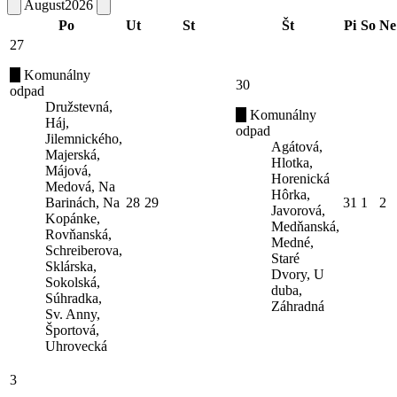
August
2026
Po
Ut
St
Št
Pi
So
Ne
27
Komunálny
30
odpad
Družstevná,
Komunálny
Háj,
odpad
Jilemnického,
Agátová,
Majerská,
Hlotka,
Májová,
Horenická
Medová, Na
Hôrka,
Barinách, Na
28
29
31
1
2
Javorová,
Kopánke,
Medňanská,
Rovňanská,
Medné,
Schreiberova,
Staré
Sklárska,
Dvory, U
Sokolská,
duba,
Súhradka,
Záhradná
Sv. Anny,
Športová,
Uhrovecká
3