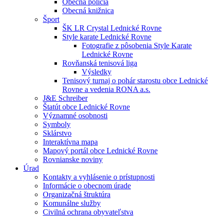
Obecná polícia
Obecná knižnica
Šport
ŠK LR Crystal Lednické Rovne
Style karate Lednické Rovne
Fotografie z pôsobenia Style Karate
Lednické Rovne
Rovňanská tenisová liga
Výsledky
Tenisový turnaj o pohár starostu obce Lednické
Rovne a vedenia RONA a.s.
J&E Schreiber
Štatút obce Lednické Rovne
Významné osobnosti
Symboly
Sklárstvo
Interaktívna mapa
Mapový portál obce Lednické Rovne
Rovnianske noviny
Úrad
Kontakty a vyhlásenie o prístupnosti
Informácie o obecnom úrade
Organizačná štruktúra
Komunálne služby
Civilná ochrana obyvateľstva