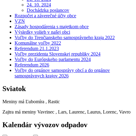
24. 10. 2024
Dochádzka poslancov
Rozpočet a záverečné účty obce
VZN
Zásady hospodárenia s majetkom obce
Výsledky volieb v našej obci
Voľby do Trenčianskeho samosprávneho kraja 2022
Komunálne voľby 2022
Referendum 21.1.2023
Voľby prezidenta Slovenskej republiky 2024
Voľby do Európskeho parlamentu 2024
Referendum 2026
Voľby do orgánov samosprávy obcí a do orgánov
samosprávnych krajov 2026
Sviatok
Meniny má
Ľubomíra
, Rastic
Zajtra má meniny
Vavrinec
, Lars, Laurenc, Laurus, Lorenc, Vavro
Kalendár vývozov odpadov