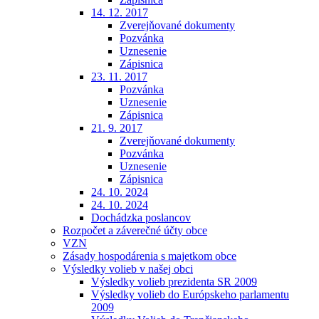
14. 12. 2017
Zverejňované dokumenty
Pozvánka
Uznesenie
Zápisnica
23. 11. 2017
Pozvánka
Uznesenie
Zápisnica
21. 9. 2017
Zverejňované dokumenty
Pozvánka
Uznesenie
Zápisnica
24. 10. 2024
24. 10. 2024
Dochádzka poslancov
Rozpočet a záverečné účty obce
VZN
Zásady hospodárenia s majetkom obce
Výsledky volieb v našej obci
Výsledky volieb prezidenta SR 2009
Výsledky volieb do Európskeho parlamentu
2009