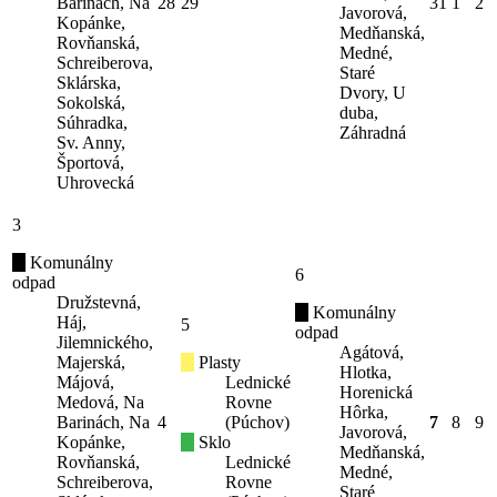
Barinách, Na
28
29
31
1
2
Javorová,
Kopánke,
Medňanská,
Rovňanská,
Medné,
Schreiberova,
Staré
Sklárska,
Dvory, U
Sokolská,
duba,
Súhradka,
Záhradná
Sv. Anny,
Športová,
Uhrovecká
3
Komunálny
6
odpad
Družstevná,
Komunálny
Háj,
5
odpad
Jilemnického,
Agátová,
Majerská,
Plasty
Hlotka,
Májová,
Lednické
Horenická
Medová, Na
Rovne
Hôrka,
Barinách, Na
4
(Púchov)
7
8
9
Javorová,
Kopánke,
Sklo
Medňanská,
Rovňanská,
Lednické
Medné,
Schreiberova,
Rovne
Staré