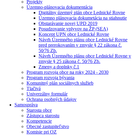
Projekty
Územno-plánovacia dokumentácia
Digitálny územný plán obce Lednické Rovne
Územno plánovacia dokumetácia na stiahnutie
Obstarávanie novej UPD 2019
Posudzovanie vplyvov na ŽP (SEA)
Koncept UPN obce Lednické Rovne
Návrh Územného plánu obce Lednické Rovne
pred prerokovaním v zmysle § 22 zákona č.
50⁄76 Zb.
Návrh Územného plánu obce Lednické Rovne v
zmysle § 25 zákona č. 50⁄76 Zb.
Zmeny a doplnky č.1
Program rozvoja obce na roky 2024 - 2030
Program rozvoja bývania
Komunitný plán sociálnych služieb
Tlačivá
Univerzálny formulár
Ochrana osobných údajov
Samospráva
Starosta obce
Zástupca starostu
Kompetencie
Obecné zastupiteľstvo
Komisie pri OZ