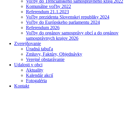
Voľby do Trenčianskeho samosprávneho kraja 2022
Komunálne voľby 2022
Referendum 21.1.2023
Voľby prezidenta Slovenskej republiky 2024
Voľby do Európskeho parlamentu 2024
Referendum 2026
Voľby do orgánov samosprávy obcí a do orgánov
samosprávnych krajov 2026
Zverejňovanie
Úradná tabuľa
Zmluvy, Faktúry, Objednávky
Verejné obstarávanie
Udalosti v obci
Aktuality
Kalendár akcií
Fotogaléria
Kontakt