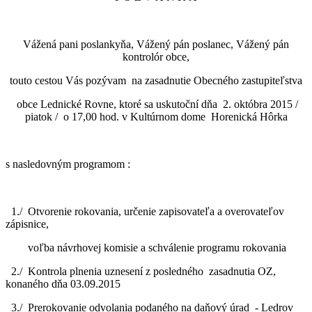
Vážená pani poslankyňa, Vážený pán poslanec, Vážený pán
kontrolór obce,
touto cestou Vás pozývam na zasadnutie Obecného zastupiteľstva
obce Lednické Rovne, ktoré sa uskutoční dňa 2. októbra 2015 /
piatok / o 17,00 hod. v Kultúrnom dome Horenická Hôrka
s nasledovným programom :
1./ Otvorenie rokovania, určenie zapisovateľa a overovateľov
zápisnice,
voľba návrhovej komisie a schválenie programu rokovania
2./ Kontrola plnenia uznesení z posledného zasadnutia OZ,
konaného dňa 03.09.2015
3./ Prerokovanie odvolania podaného na daňový úrad - Ledrov