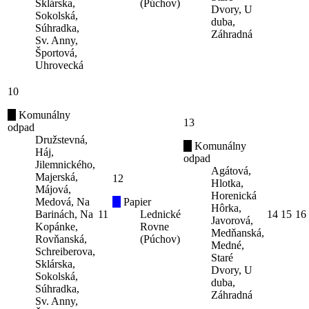
Sklárska,
(Púchov)
Dvory, U
Sokolská,
duba,
Súhradka,
Záhradná
Sv. Anny,
Športová,
Uhrovecká
10
Komunálny
13
odpad
Družstevná,
Komunálny
Háj,
odpad
Jilemnického,
Agátová,
Majerská,
12
Hlotka,
Májová,
Horenická
Medová, Na
Papier
Hôrka,
Barinách, Na
11
Lednické
14
15
16
Javorová,
Kopánke,
Rovne
Medňanská,
Rovňanská,
(Púchov)
Medné,
Schreiberova,
Staré
Sklárska,
Dvory, U
Sokolská,
duba,
Súhradka,
Záhradná
Sv. Anny,