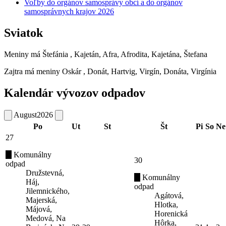
Voľby do orgánov samosprávy obcí a do orgánov
samosprávnych krajov 2026
Sviatok
Meniny má
Štefánia
, Kajetán, Afra, Afrodita, Kajetána, Štefana
Zajtra má meniny
Oskár
, Donát, Hartvig, Virgín, Donáta, Virgínia
Kalendár vývozov odpadov
August
2026
Po
Ut
St
Št
Pi
So
Ne
27
Komunálny
30
odpad
Družstevná,
Komunálny
Háj,
odpad
Jilemnického,
Agátová,
Majerská,
Hlotka,
Májová,
Horenická
Medová, Na
Hôrka,