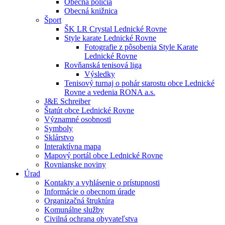
Obecná polícia
Obecná knižnica
Šport
ŠK LR Crystal Lednické Rovne
Style karate Lednické Rovne
Fotografie z pôsobenia Style Karate
Lednické Rovne
Rovňanská tenisová liga
Výsledky
Tenisový turnaj o pohár starostu obce Lednické
Rovne a vedenia RONA a.s.
J&E Schreiber
Štatút obce Lednické Rovne
Významné osobnosti
Symboly
Sklárstvo
Interaktívna mapa
Mapový portál obce Lednické Rovne
Rovnianske noviny
Úrad
Kontakty a vyhlásenie o prístupnosti
Informácie o obecnom úrade
Organizačná štruktúra
Komunálne služby
Civilná ochrana obyvateľstva