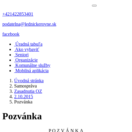
+421422853401
podatelna@lednickerovne.sk
facebook
Úradná tabuľa
Ako vybaviť
Seniori
Organizácie
Komunálne služby
Mobilná aplikácia
Úvodná stránka
Samospráva
Zasadnutia OZ
2.10.2015
Pozvánka
Pozvánka
P O Z V Á N K A