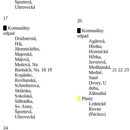
Športová,
Uhrovecká
17
20
Komunálny
Komunálny
odpad
odpad
Družstevná,
Agátová,
Háj,
Hlotka,
Jilemnického,
Horenická
Majerská,
Hôrka,
Májová,
Javorová,
Medová, Na
Medňanská,
Barinách, Na
18
19
21
22
23
Medné,
Kopánke,
Staré
Rovňanská,
Dvory, U
Schreiberova,
duba,
Sklárska,
Záhradná
Sokolská,
Plasty
Súhradka,
Lednické
Sv. Anny,
Rovne
Športová,
(Púchov)
Uhrovecká
24