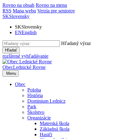
Rovno na obsah
Rovno na menu
RSS
Mapa webu
Verzia pre seniorov
SK
Slovensky
SK
Slovensky
EN
English
Hľadaný výraz
Hľadať
rozšírené vyhľadávanie
Obec
Lednické Rovne
Menu
Obec
Poloha
História
Dominium Lednicz
Park
Školstvo
Organizácie
Materská škola
Základná škola
Hasiči