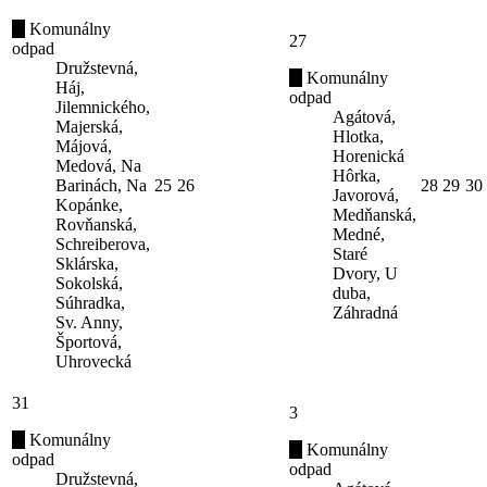
Komunálny
27
odpad
Družstevná,
Komunálny
Háj,
odpad
Jilemnického,
Agátová,
Majerská,
Hlotka,
Májová,
Horenická
Medová, Na
Hôrka,
Barinách, Na
25
26
28
29
30
Javorová,
Kopánke,
Medňanská,
Rovňanská,
Medné,
Schreiberova,
Staré
Sklárska,
Dvory, U
Sokolská,
duba,
Súhradka,
Záhradná
Sv. Anny,
Športová,
Uhrovecká
31
3
Komunálny
Komunálny
odpad
odpad
Družstevná,