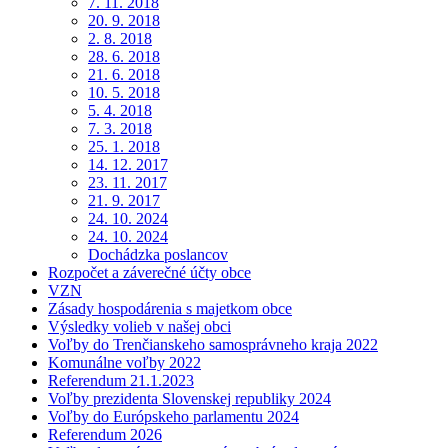
7. 11. 2018
20. 9. 2018
2. 8. 2018
28. 6. 2018
21. 6. 2018
10. 5. 2018
5. 4. 2018
7. 3. 2018
25. 1. 2018
14. 12. 2017
23. 11. 2017
21. 9. 2017
24. 10. 2024
24. 10. 2024
Dochádzka poslancov
Rozpočet a záverečné účty obce
VZN
Zásady hospodárenia s majetkom obce
Výsledky volieb v našej obci
Voľby do Trenčianskeho samosprávneho kraja 2022
Komunálne voľby 2022
Referendum 21.1.2023
Voľby prezidenta Slovenskej republiky 2024
Voľby do Európskeho parlamentu 2024
Referendum 2026