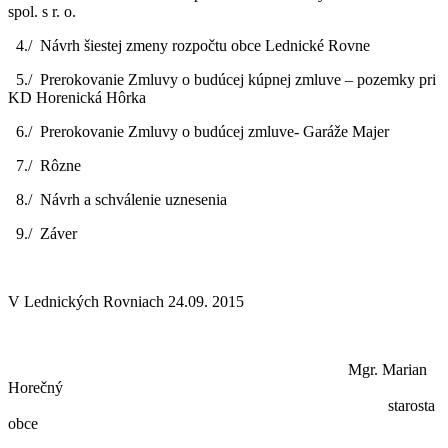
spol. s r. o.
4./ Návrh šiestej zmeny rozpočtu obce Lednické Rovne
5./ Prerokovanie Zmluvy o budúcej kúpnej zmluve – pozemky pri
KD Horenická Hôrka
6./ Prerokovanie Zmluvy o budúcej zmluve- Garáže Majer
7./ Rôzne
8./ Návrh a schválenie uznesenia
9./ Záver
V Lednických Rovniach 24.09. 2015
Mgr. Marian
Horečný
starosta
obce