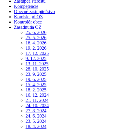
Zástupca starostu
Kompetencie
Obecné zastupiteľstvo
Komisie pri OZ
Kontrolór obce
Zasadnutia OZ
25. 6. 2026
25. 5. 2026
16. 4. 2026
19. 2. 2026
17. 12. 2025
9. 12. 2025
13. 11. 2025
28. 10. 2025
23. 9. 2025
19. 6. 2025
15. 4. 2025
18. 2. 2025
16. 12. 2024
21. 11. 2024
24. 10. 2024
27. 8. 2024
24. 6. 2024
23. 5. 2024
18. 4. 2024