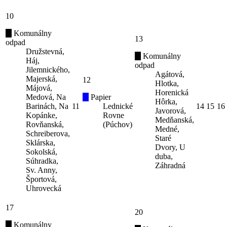
10
Komunálny
13
odpad
Družstevná,
Komunálny
Háj,
odpad
Jilemnického,
Agátová,
Majerská,
12
Hlotka,
Májová,
Horenická
Medová, Na
Papier
Hôrka,
Barinách, Na
11
Lednické
14
15
16
Javorová,
Kopánke,
Rovne
Medňanská,
Rovňanská,
(Púchov)
Medné,
Schreiberova,
Staré
Sklárska,
Dvory, U
Sokolská,
duba,
Súhradka,
Záhradná
Sv. Anny,
Športová,
Uhrovecká
17
20
Komunálny