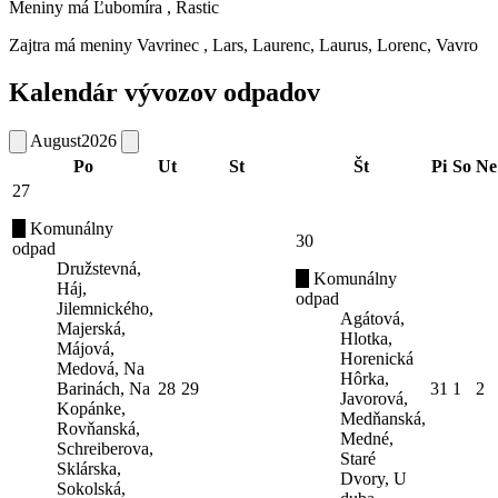
Meniny má
Ľubomíra
, Rastic
Zajtra má meniny
Vavrinec
, Lars, Laurenc, Laurus, Lorenc, Vavro
Kalendár vývozov odpadov
August
2026
Po
Ut
St
Št
Pi
So
Ne
27
Komunálny
30
odpad
Družstevná,
Komunálny
Háj,
odpad
Jilemnického,
Agátová,
Majerská,
Hlotka,
Májová,
Horenická
Medová, Na
Hôrka,
Barinách, Na
28
29
31
1
2
Javorová,
Kopánke,
Medňanská,
Rovňanská,
Medné,
Schreiberova,
Staré
Sklárska,
Dvory, U
Sokolská,