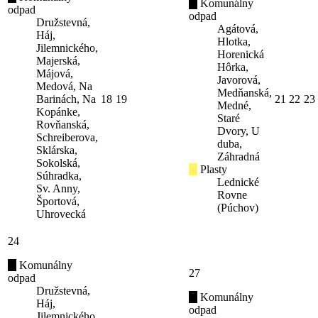
Komunálny
odpad
odpad
Družstevná,
Agátová,
Háj,
Hlotka,
Jilemnického,
Horenická
Majerská,
Hôrka,
Májová,
Javorová,
Medová, Na
Medňanská,
Barinách, Na
18
19
21
22
23
Medné,
Kopánke,
Staré
Rovňanská,
Dvory, U
Schreiberova,
duba,
Sklárska,
Záhradná
Sokolská,
Plasty
Súhradka,
Lednické
Sv. Anny,
Rovne
Športová,
(Púchov)
Uhrovecká
24
Komunálny
27
odpad
Družstevná,
Komunálny
Háj,
odpad
Jilemnického,