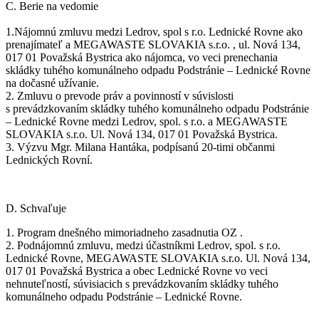
C. Berie na vedomie
1.Nájomnú zmluvu medzi Ledrov, spol s r.o. Lednické Rovne ako
prenajímateľ a MEGAWASTE SLOVAKIA s.r.o. , ul. Nová 134,
017 01 Považská Bystrica ako nájomca, vo veci prenechania
skládky tuhého komunálneho odpadu Podstránie – Lednické Rovne
na dočasné užívanie.
2. Zmluvu o prevode práv a povinností v súvislosti
s prevádzkovaním skládky tuhého komunálneho odpadu Podstránie
– Lednické Rovne medzi Ledrov, spol. s r.o. a MEGAWASTE
SLOVAKIA s.r.o. Ul. Nová 134, 017 01 Považská Bystrica.
3. Výzvu Mgr. Milana Hantáka, podpísanú 20-timi občanmi
Lednických Rovní.
D. Schvaľuje
1. Program dnešného mimoriadneho zasadnutia OZ .
2. Podnájomnú zmluvu, medzi účastníkmi Ledrov, spol. s r.o.
Lednické Rovne, MEGAWASTE SLOVAKIA s.r.o. Ul. Nová 134,
017 01 Považská Bystrica a obec Lednické Rovne vo veci
nehnuteľností, súvisiacich s prevádzkovaním skládky tuhého
komunálneho odpadu Podstránie – Lednické Rovne.