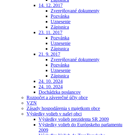
14. 12. 2017
Zverejňované dokumenty
Pozvánka
Uznesenie
Zápisnica
23. 11. 2017
Pozvánka
Uznesenie
Zápisnica
21. 9. 2017
Zverejňované dokumenty
Pozvánka
Uznesenie
Zápisnica
24. 10. 2024
24. 10. 2024
Dochádzka poslancov
Rozpočet a záverečné účty obce
VZN
Zásady hospodárenia s majetkom obce
Výsledky volieb v našej obci
Výsledky volieb prezidenta SR 2009
Výsledky volieb do Európskeho parlamentu
2009