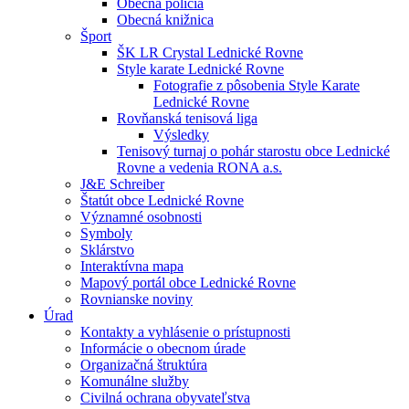
Obecná polícia
Obecná knižnica
Šport
ŠK LR Crystal Lednické Rovne
Style karate Lednické Rovne
Fotografie z pôsobenia Style Karate
Lednické Rovne
Rovňanská tenisová liga
Výsledky
Tenisový turnaj o pohár starostu obce Lednické
Rovne a vedenia RONA a.s.
J&E Schreiber
Štatút obce Lednické Rovne
Významné osobnosti
Symboly
Sklárstvo
Interaktívna mapa
Mapový portál obce Lednické Rovne
Rovnianske noviny
Úrad
Kontakty a vyhlásenie o prístupnosti
Informácie o obecnom úrade
Organizačná štruktúra
Komunálne služby
Civilná ochrana obyvateľstva