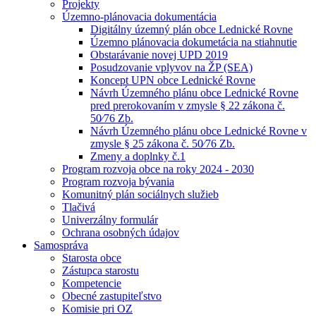
Projekty
Územno-plánovacia dokumentácia
Digitálny územný plán obce Lednické Rovne
Územno plánovacia dokumetácia na stiahnutie
Obstarávanie novej UPD 2019
Posudzovanie vplyvov na ŽP (SEA)
Koncept UPN obce Lednické Rovne
Návrh Územného plánu obce Lednické Rovne
pred prerokovaním v zmysle § 22 zákona č.
50⁄76 Zb.
Návrh Územného plánu obce Lednické Rovne v
zmysle § 25 zákona č. 50⁄76 Zb.
Zmeny a doplnky č.1
Program rozvoja obce na roky 2024 - 2030
Program rozvoja bývania
Komunitný plán sociálnych služieb
Tlačivá
Univerzálny formulár
Ochrana osobných údajov
Samospráva
Starosta obce
Zástupca starostu
Kompetencie
Obecné zastupiteľstvo
Komisie pri OZ