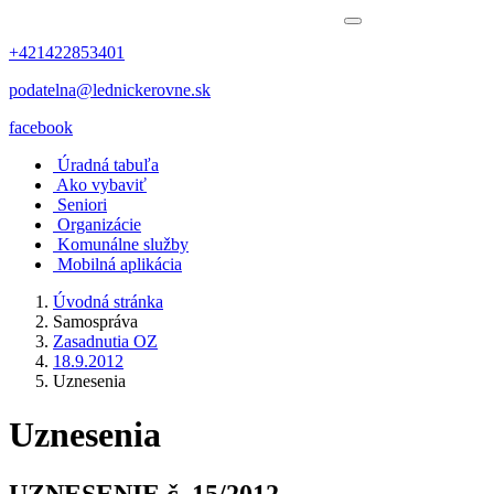
+421422853401
podatelna@lednickerovne.sk
facebook
Úradná tabuľa
Ako vybaviť
Seniori
Organizácie
Komunálne služby
Mobilná aplikácia
Úvodná stránka
Samospráva
Zasadnutia OZ
18.9.2012
Uznesenia
Uznesenia
UZNESENIE č. 15/2012