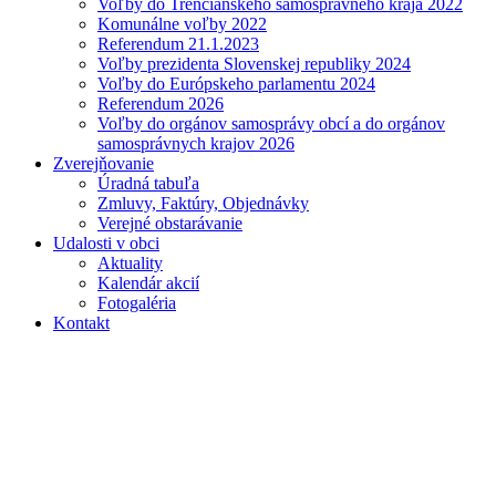
Voľby do Trenčianskeho samosprávneho kraja 2022
Komunálne voľby 2022
Referendum 21.1.2023
Voľby prezidenta Slovenskej republiky 2024
Voľby do Európskeho parlamentu 2024
Referendum 2026
Voľby do orgánov samosprávy obcí a do orgánov
samosprávnych krajov 2026
Zverejňovanie
Úradná tabuľa
Zmluvy, Faktúry, Objednávky
Verejné obstarávanie
Udalosti v obci
Aktuality
Kalendár akcií
Fotogaléria
Kontakt