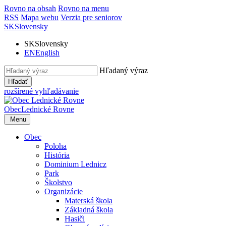
Rovno na obsah
Rovno na menu
RSS
Mapa webu
Verzia pre seniorov
SK
Slovensky
SK
Slovensky
EN
English
Hľadaný výraz
Hľadať
rozšírené vyhľadávanie
Obec
Lednické Rovne
Menu
Obec
Poloha
História
Dominium Lednicz
Park
Školstvo
Organizácie
Materská škola
Základná škola
Hasiči