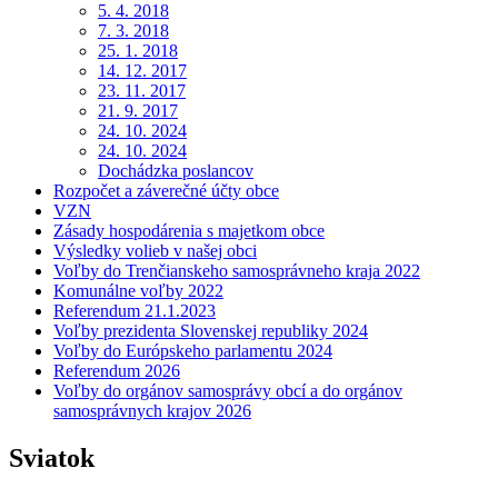
5. 4. 2018
7. 3. 2018
25. 1. 2018
14. 12. 2017
23. 11. 2017
21. 9. 2017
24. 10. 2024
24. 10. 2024
Dochádzka poslancov
Rozpočet a záverečné účty obce
VZN
Zásady hospodárenia s majetkom obce
Výsledky volieb v našej obci
Voľby do Trenčianskeho samosprávneho kraja 2022
Komunálne voľby 2022
Referendum 21.1.2023
Voľby prezidenta Slovenskej republiky 2024
Voľby do Európskeho parlamentu 2024
Referendum 2026
Voľby do orgánov samosprávy obcí a do orgánov
samosprávnych krajov 2026
Sviatok