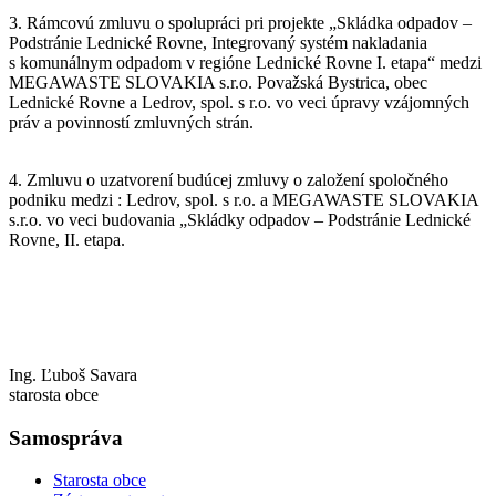
3. Rámcovú zmluvu o spolupráci pri projekte „Skládka odpadov –
Podstránie Lednické Rovne, Integrovaný systém nakladania
s komunálnym odpadom v regióne Lednické Rovne I. etapa“ medzi
MEGAWASTE SLOVAKIA s.r.o. Považská Bystrica, obec
Lednické Rovne a Ledrov, spol. s r.o. vo veci úpravy vzájomných
práv a povinností zmluvných strán.
4. Zmluvu o uzatvorení budúcej zmluvy o založení spoločného
podniku medzi : Ledrov, spol. s r.o. a MEGAWASTE SLOVAKIA
s.r.o. vo veci budovania „Skládky odpadov – Podstránie Lednické
Rovne, II. etapa.
Ing. Ľuboš Savara
starosta obce
Samospráva
Starosta obce