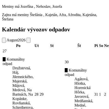
Meniny má
Jozefína
, Nehoslav, Jozefa
Zajtra má meniny
Štefánia
, Kajetán, Afra, Afrodita, Kajetána,
Štefana
Kalendár vývozov odpadov
August
2026
Po
Ut
St
Št
Pi
So
Ne
27
Komunálny
30
odpad
Družstevná,
Komunálny
Háj,
odpad
Jilemnického,
Agátová,
Majerská,
Hlotka,
Májová,
Horenická
Medová, Na
Hôrka,
Barinách, Na
28
29
31
1
2
Javorová,
Kopánke,
Medňanská,
Rovňanská,
Medné,
Schreiberova,