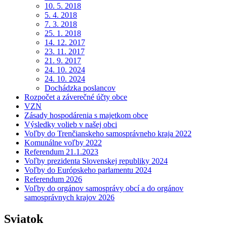
10. 5. 2018
5. 4. 2018
7. 3. 2018
25. 1. 2018
14. 12. 2017
23. 11. 2017
21. 9. 2017
24. 10. 2024
24. 10. 2024
Dochádzka poslancov
Rozpočet a záverečné účty obce
VZN
Zásady hospodárenia s majetkom obce
Výsledky volieb v našej obci
Voľby do Trenčianskeho samosprávneho kraja 2022
Komunálne voľby 2022
Referendum 21.1.2023
Voľby prezidenta Slovenskej republiky 2024
Voľby do Európskeho parlamentu 2024
Referendum 2026
Voľby do orgánov samosprávy obcí a do orgánov
samosprávnych krajov 2026
Sviatok