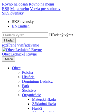
Rovno na obsah
Rovno na menu
RSS
Mapa webu
Verzia pre seniorov
SK
Slovensky
SK
Slovensky
EN
English
Hľadaný výraz
Hľadať
rozšírené vyhľadávanie
Obec
Lednické Rovne
Menu
Obec
Poloha
História
Dominium Lednicz
Park
Školstvo
Organizácie
Materská škola
Základná škola
Hasiči