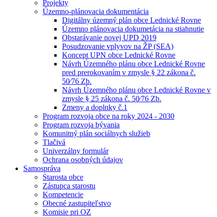
Projekty
Územno-plánovacia dokumentácia
Digitálny územný plán obce Lednické Rovne
Územno plánovacia dokumetácia na stiahnutie
Obstarávanie novej UPD 2019
Posudzovanie vplyvov na ŽP (SEA)
Koncept UPN obce Lednické Rovne
Návrh Územného plánu obce Lednické Rovne
pred prerokovaním v zmysle § 22 zákona č.
50⁄76 Zb.
Návrh Územného plánu obce Lednické Rovne v
zmysle § 25 zákona č. 50⁄76 Zb.
Zmeny a doplnky č.1
Program rozvoja obce na roky 2024 - 2030
Program rozvoja bývania
Komunitný plán sociálnych služieb
Tlačivá
Univerzálny formulár
Ochrana osobných údajov
Samospráva
Starosta obce
Zástupca starostu
Kompetencie
Obecné zastupiteľstvo
Komisie pri OZ