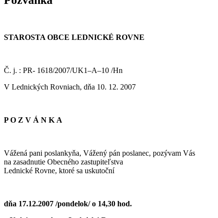
STAROSTA OBCE LEDNICKÉ ROVNE
Č. j. : PR- 1618/2007/UK1–A–10 /Hn
V Lednických Rovniach, dňa 10. 12. 2007
P O Z V Á N K A
Vážená pani poslankyňa, Vážený pán poslanec, pozývam Vás
na zasadnutie Obecného zastupiteľstva
Lednické Rovne, ktoré sa uskutoční
dňa 17.12.2007 /pondelok/ o 14,30 hod.