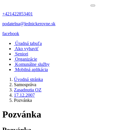
+421422853401
podatelna@lednickerovne.sk
facebook
Úradná tabuľa
Ako vybaviť
Seniori
Organizácie
Komunálne služby
Mobilná aplikácia
Úvodná stránka
Samospráva
Zasadnutia OZ
17.12.2007
Pozvánka
Pozvánka
Pozvánka