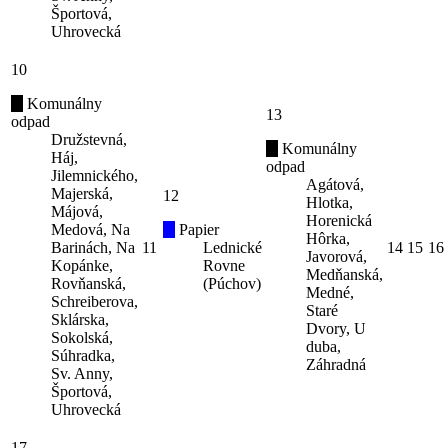
Športová,
Uhrovecká
10
Komunálny
13
odpad
Družstevná,
Komunálny
Háj,
odpad
Jilemnického,
Agátová,
Majerská,
12
Hlotka,
Májová,
Horenická
Medová, Na
Papier
Hôrka,
Barinách, Na
11
Lednické
14
15
16
Javorová,
Kopánke,
Rovne
Medňanská,
Rovňanská,
(Púchov)
Medné,
Schreiberova,
Staré
Sklárska,
Dvory, U
Sokolská,
duba,
Súhradka,
Záhradná
Sv. Anny,
Športová,
Uhrovecká
17