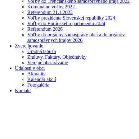
Voľby do Trenčianskeho samosprávneho kraja 2022
Komunálne voľby 2022
Referendum 21.1.2023
Voľby prezidenta Slovenskej republiky 2024
Voľby do Európskeho parlamentu 2024
Referendum 2026
Voľby do orgánov samosprávy obcí a do orgánov
samosprávnych krajov 2026
Zverejňovanie
Úradná tabuľa
Zmluvy, Faktúry, Objednávky
Verejné obstarávanie
Udalosti v obci
Aktuality
Kalendár akcií
Fotogaléria
Kontakt