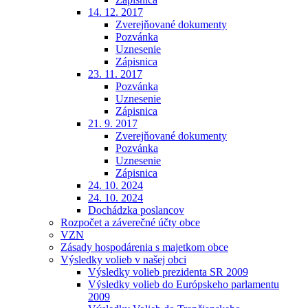
14. 12. 2017
Zverejňované dokumenty
Pozvánka
Uznesenie
Zápisnica
23. 11. 2017
Pozvánka
Uznesenie
Zápisnica
21. 9. 2017
Zverejňované dokumenty
Pozvánka
Uznesenie
Zápisnica
24. 10. 2024
24. 10. 2024
Dochádzka poslancov
Rozpočet a záverečné účty obce
VZN
Zásady hospodárenia s majetkom obce
Výsledky volieb v našej obci
Výsledky volieb prezidenta SR 2009
Výsledky volieb do Európskeho parlamentu
2009