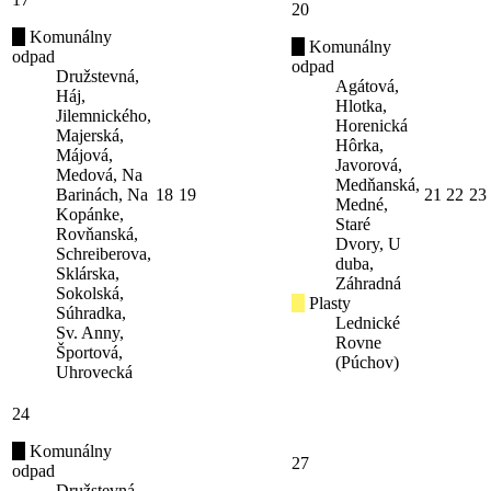
20
Komunálny
Komunálny
odpad
odpad
Družstevná,
Agátová,
Háj,
Hlotka,
Jilemnického,
Horenická
Majerská,
Hôrka,
Májová,
Javorová,
Medová, Na
Medňanská,
Barinách, Na
18
19
21
22
23
Medné,
Kopánke,
Staré
Rovňanská,
Dvory, U
Schreiberova,
duba,
Sklárska,
Záhradná
Sokolská,
Plasty
Súhradka,
Lednické
Sv. Anny,
Rovne
Športová,
(Púchov)
Uhrovecká
24
Komunálny
27
odpad
Družstevná,