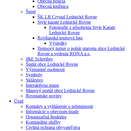
Obecná polícia
Obecná knižnica
Šport
ŠK LR Crystal Lednické Rovne
Style karate Lednické Rovne
Fotografie z pôsobenia Style Karate
Lednické Rovne
Rovňanská tenisová liga
Výsledky
Tenisový turnaj o pohár starostu obce Lednické
Rovne a vedenia RONA a.s.
J&E Schreiber
Štatút obce Lednické Rovne
Významné osobnosti
Symboly
Sklárstvo
Interaktívna mapa
Mapový portál obce Lednické Rovne
Rovnianske noviny
Úrad
Kontakty a vyhlásenie o prístupnosti
Informácie o obecnom úrade
Organizačná štruktúra
Komunálne služby
Civilná ochrana obyvateľstva