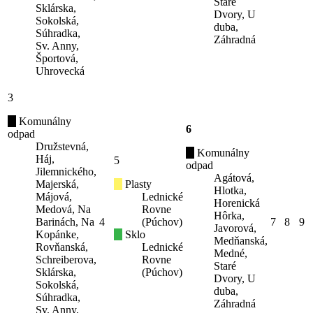
Staré
Sklárska,
Dvory, U
Sokolská,
duba,
Súhradka,
Záhradná
Sv. Anny,
Športová,
Uhrovecká
3
Komunálny
6
odpad
Družstevná,
Komunálny
Háj,
5
odpad
Jilemnického,
Agátová,
Majerská,
Plasty
Hlotka,
Májová,
Lednické
Horenická
Medová, Na
Rovne
Hôrka,
Barinách, Na
4
(Púchov)
7
8
9
Javorová,
Kopánke,
Sklo
Medňanská,
Rovňanská,
Lednické
Medné,
Schreiberova,
Rovne
Staré
Sklárska,
(Púchov)
Dvory, U
Sokolská,
duba,
Súhradka,
Záhradná
Sv. Anny,