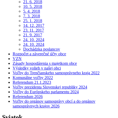
21. 6. 2018
10. 5. 2018
5. 4. 2018
7. 3. 2018
25. 1. 2018
14. 12. 2017
23. 11. 2017
21. 9. 2017
24. 10. 2024
24. 10. 2024
Dochádzka poslancov
Rozpočet a záverečné účty obce
VZN
Zásady hospodárenia s majetkom obce
Výsledky volieb v našej obci
Voľby do Trenčianskeho samosprávneho kraja 2022
Komunálne voľby 2022
Referendum 21.1.2023
Voľby prezidenta Slovenskej republiky 2024
Voľby do Európskeho parlamentu 2024
Referendum 2026
Voľby do orgánov samosprávy obcí a do orgánov
samosprávnych krajov 2026
Sviatok