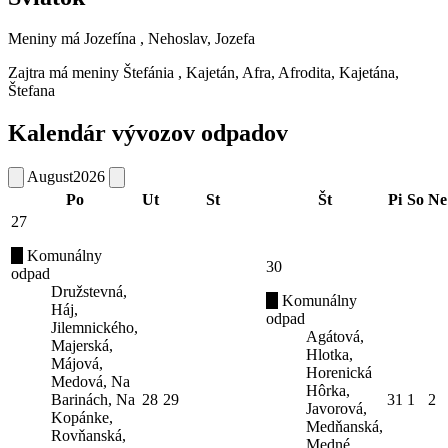
Meniny má
Jozefína
, Nehoslav, Jozefa
Zajtra má meniny
Štefánia
, Kajetán, Afra, Afrodita, Kajetána,
Štefana
Kalendár vývozov odpadov
August
2026
Po
Ut
St
Št
Pi
So
Ne
27
Komunálny
30
odpad
Družstevná,
Komunálny
Háj,
odpad
Jilemnického,
Agátová,
Majerská,
Hlotka,
Májová,
Horenická
Medová, Na
Hôrka,
Barinách, Na
28
29
31
1
2
Javorová,
Kopánke,
Medňanská,
Rovňanská,
Medné,