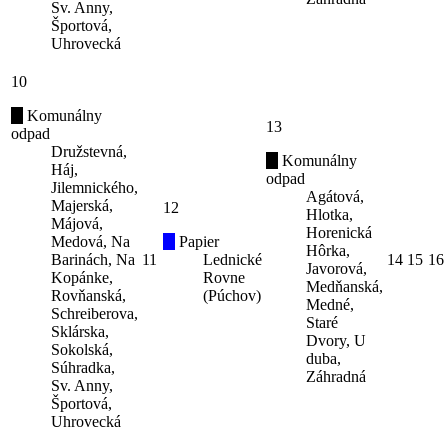
Sv. Anny,
Športová,
Uhrovecká
10
Komunálny
13
odpad
Družstevná,
Komunálny
Háj,
odpad
Jilemnického,
Agátová,
Majerská,
12
Hlotka,
Májová,
Horenická
Medová, Na
Papier
Hôrka,
Barinách, Na
11
Lednické
14
15
16
Javorová,
Kopánke,
Rovne
Medňanská,
Rovňanská,
(Púchov)
Medné,
Schreiberova,
Staré
Sklárska,
Dvory, U
Sokolská,
duba,
Súhradka,
Záhradná
Sv. Anny,
Športová,
Uhrovecká