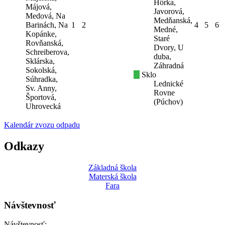
Hôrka,
Májová,
Javorová,
Medová, Na
Medňanská,
Barinách, Na
1
2
4
5
6
Medné,
Kopánke,
Staré
Rovňanská,
Dvory, U
Schreiberova,
duba,
Sklárska,
Záhradná
Sokolská,
Sklo
Súhradka,
Lednické
Sv. Anny,
Rovne
Športová,
(Púchov)
Uhrovecká
Kalendár zvozu odpadu
Odkazy
Základná škola
Materská škola
Fara
Návštevnosť
Návštevnosť: