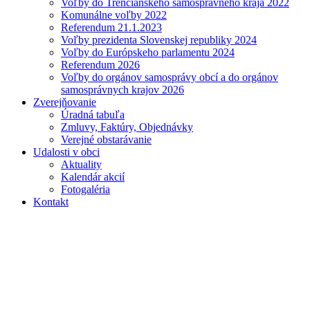
Voľby do Trenčianskeho samosprávneho kraja 2022
Komunálne voľby 2022
Referendum 21.1.2023
Voľby prezidenta Slovenskej republiky 2024
Voľby do Európskeho parlamentu 2024
Referendum 2026
Voľby do orgánov samosprávy obcí a do orgánov
samosprávnych krajov 2026
Zverejňovanie
Úradná tabuľa
Zmluvy, Faktúry, Objednávky
Verejné obstarávanie
Udalosti v obci
Aktuality
Kalendár akcií
Fotogaléria
Kontakt