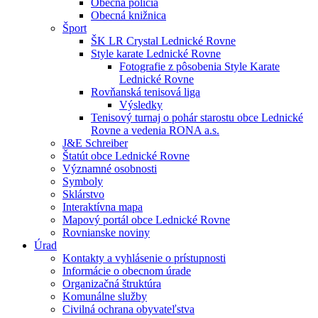
Obecná polícia
Obecná knižnica
Šport
ŠK LR Crystal Lednické Rovne
Style karate Lednické Rovne
Fotografie z pôsobenia Style Karate
Lednické Rovne
Rovňanská tenisová liga
Výsledky
Tenisový turnaj o pohár starostu obce Lednické
Rovne a vedenia RONA a.s.
J&E Schreiber
Štatút obce Lednické Rovne
Významné osobnosti
Symboly
Sklárstvo
Interaktívna mapa
Mapový portál obce Lednické Rovne
Rovnianske noviny
Úrad
Kontakty a vyhlásenie o prístupnosti
Informácie o obecnom úrade
Organizačná štruktúra
Komunálne služby
Civilná ochrana obyvateľstva