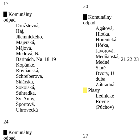
17
20
Komunálny
Komunálny
odpad
odpad
Družstevná,
Agátová,
Háj,
Hlotka,
Jilemnického,
Horenická
Majerská,
Hôrka,
Májová,
Javorová,
Medová, Na
Medňanská,
Barinách, Na
18
19
21
22
23
Medné,
Kopánke,
Staré
Rovňanská,
Dvory, U
Schreiberova,
duba,
Sklárska,
Záhradná
Sokolská,
Plasty
Súhradka,
Lednické
Sv. Anny,
Rovne
Športová,
(Púchov)
Uhrovecká
24
Komunálny
27
odpad