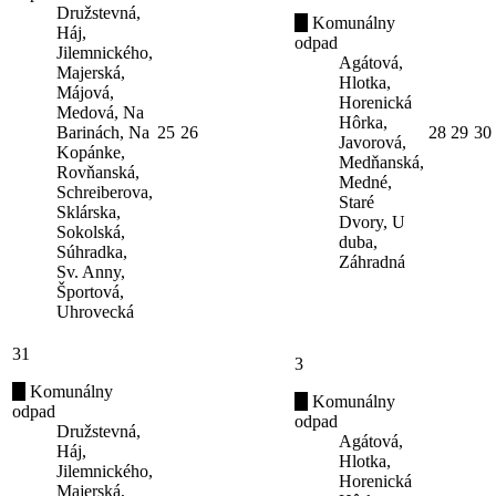
Družstevná,
Komunálny
Háj,
odpad
Jilemnického,
Agátová,
Majerská,
Hlotka,
Májová,
Horenická
Medová, Na
Hôrka,
Barinách, Na
25
26
28
29
30
Javorová,
Kopánke,
Medňanská,
Rovňanská,
Medné,
Schreiberova,
Staré
Sklárska,
Dvory, U
Sokolská,
duba,
Súhradka,
Záhradná
Sv. Anny,
Športová,
Uhrovecká
31
3
Komunálny
Komunálny
odpad
odpad
Družstevná,
Agátová,
Háj,
Hlotka,
Jilemnického,
Horenická
Majerská,