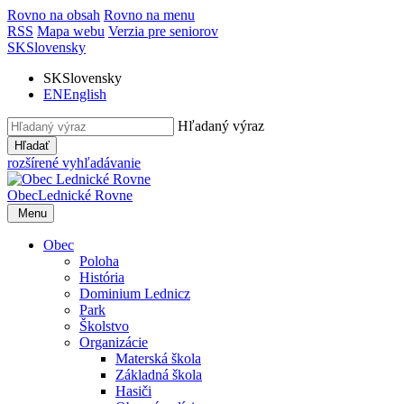
Rovno na obsah
Rovno na menu
RSS
Mapa webu
Verzia pre seniorov
SK
Slovensky
SK
Slovensky
EN
English
Hľadaný výraz
Hľadať
rozšírené vyhľadávanie
Obec
Lednické Rovne
Menu
Obec
Poloha
História
Dominium Lednicz
Park
Školstvo
Organizácie
Materská škola
Základná škola
Hasiči