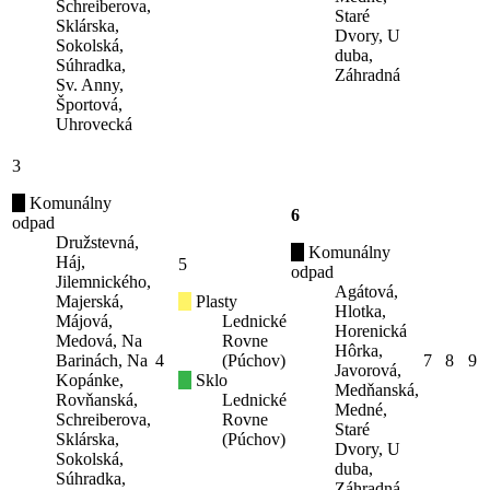
Schreiberova,
Staré
Sklárska,
Dvory, U
Sokolská,
duba,
Súhradka,
Záhradná
Sv. Anny,
Športová,
Uhrovecká
3
Komunálny
6
odpad
Družstevná,
Komunálny
Háj,
5
odpad
Jilemnického,
Agátová,
Majerská,
Plasty
Hlotka,
Májová,
Lednické
Horenická
Medová, Na
Rovne
Hôrka,
Barinách, Na
4
(Púchov)
7
8
9
Javorová,
Kopánke,
Sklo
Medňanská,
Rovňanská,
Lednické
Medné,
Schreiberova,
Rovne
Staré
Sklárska,
(Púchov)
Dvory, U
Sokolská,
duba,
Súhradka,
Záhradná