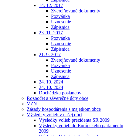
14. 12. 2017
Zverejňované dokumenty
Pozvánka
Uznesenie
Zápisnica
23. 11. 2017
Pozvánka
Uznesenie
Zápisnica
21. 9. 2017
Zverejňované dokumenty
Pozvánka
Uznesenie
Zápisnica
24. 10. 2024
24. 10. 2024
Dochádzka poslancov
Rozpočet a záverečné účty obce
VZN
Zásady hospodárenia s majetkom obce
Výsledky volieb v našej obci
Výsledky volieb prezidenta SR 2009
Výsledky volieb do Európskeho parlamentu
2009