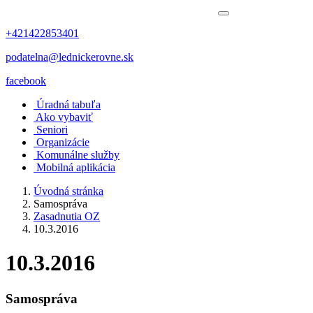
+421422853401
podatelna@lednickerovne.sk
facebook
Úradná tabuľa
Ako vybaviť
Seniori
Organizácie
Komunálne služby
Mobilná aplikácia
Úvodná stránka
Samospráva
Zasadnutia OZ
10.3.2016
10.3.2016
Samospráva