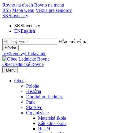
Rovno na obsah
Rovno na menu
RSS
Mapa webu
Verzia pre seniorov
SK
Slovensky
SK
Slovensky
EN
English
Hľadaný výraz
Hľadať
rozšírené vyhľadávanie
Obec
Lednické Rovne
Menu
Obec
Poloha
História
Dominium Lednicz
Park
Školstvo
Organizácie
Materská škola
Základná škola
Hasiči