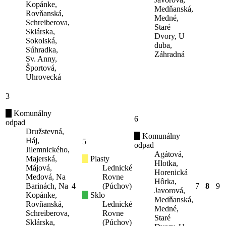
Kopánke,
Medňanská,
Rovňanská,
Medné,
Schreiberova,
Staré
Sklárska,
Dvory, U
Sokolská,
duba,
Súhradka,
Záhradná
Sv. Anny,
Športová,
Uhrovecká
3
Komunálny
6
odpad
Družstevná,
Komunálny
Háj,
5
odpad
Jilemnického,
Agátová,
Majerská,
Plasty
Hlotka,
Májová,
Lednické
Horenická
Medová, Na
Rovne
Hôrka,
Barinách, Na
4
(Púchov)
7
8
9
Javorová,
Kopánke,
Sklo
Medňanská,
Rovňanská,
Lednické
Medné,
Schreiberova,
Rovne
Staré
Sklárska,
(Púchov)