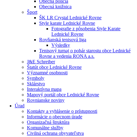
Obecná polícia
Obecná knižnica
Šport
ŠK LR Crystal Lednické Rovne
Style karate Lednické Rovne
Fotografie z pôsobenia Style Karate
Lednické Rovne
Rovňanská tenisová liga
Výsledky
Tenisový turnaj o pohár starostu obce Lednické
Rovne a vedenia RONA a.s.
J&E Schreiber
Štatút obce Lednické Rovne
Významné osobnosti
Symboly
Sklárstvo
Interaktívna mapa
Mapový portál obce Lednické Rovne
Rovnianske noviny
Úrad
Kontakty a vyhlásenie o prístupnosti
Informácie o obecnom úrade
Organizačná štruktúra
Komunálne služby
Civilná ochrana obyvateľstva