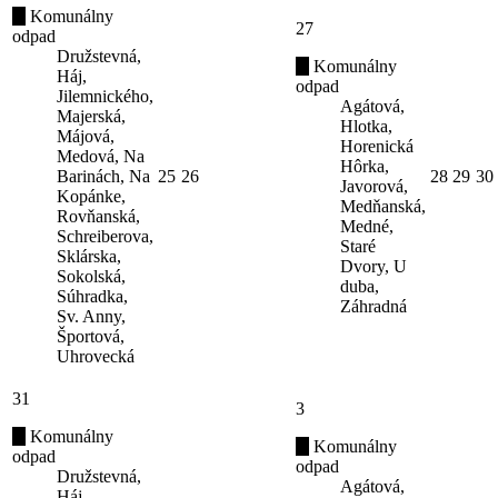
Komunálny
27
odpad
Družstevná,
Komunálny
Háj,
odpad
Jilemnického,
Agátová,
Majerská,
Hlotka,
Májová,
Horenická
Medová, Na
Hôrka,
Barinách, Na
25
26
28
29
30
Javorová,
Kopánke,
Medňanská,
Rovňanská,
Medné,
Schreiberova,
Staré
Sklárska,
Dvory, U
Sokolská,
duba,
Súhradka,
Záhradná
Sv. Anny,
Športová,
Uhrovecká
31
3
Komunálny
Komunálny
odpad
odpad
Družstevná,
Agátová,
Háj,