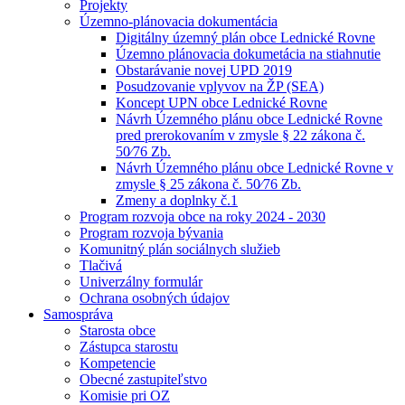
Projekty
Územno-plánovacia dokumentácia
Digitálny územný plán obce Lednické Rovne
Územno plánovacia dokumetácia na stiahnutie
Obstarávanie novej UPD 2019
Posudzovanie vplyvov na ŽP (SEA)
Koncept UPN obce Lednické Rovne
Návrh Územného plánu obce Lednické Rovne
pred prerokovaním v zmysle § 22 zákona č.
50⁄76 Zb.
Návrh Územného plánu obce Lednické Rovne v
zmysle § 25 zákona č. 50⁄76 Zb.
Zmeny a doplnky č.1
Program rozvoja obce na roky 2024 - 2030
Program rozvoja bývania
Komunitný plán sociálnych služieb
Tlačivá
Univerzálny formulár
Ochrana osobných údajov
Samospráva
Starosta obce
Zástupca starostu
Kompetencie
Obecné zastupiteľstvo
Komisie pri OZ