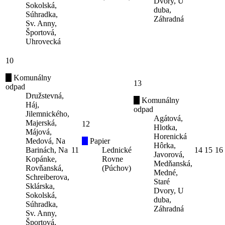
Dvory, U
Sokolská,
duba,
Súhradka,
Záhradná
Sv. Anny,
Športová,
Uhrovecká
10
Komunálny
13
odpad
Družstevná,
Komunálny
Háj,
odpad
Jilemnického,
Agátová,
Majerská,
12
Hlotka,
Májová,
Horenická
Medová, Na
Papier
Hôrka,
Barinách, Na
11
Lednické
14
15
16
Javorová,
Kopánke,
Rovne
Medňanská,
Rovňanská,
(Púchov)
Medné,
Schreiberova,
Staré
Sklárska,
Dvory, U
Sokolská,
duba,
Súhradka,
Záhradná
Sv. Anny,
Športová,