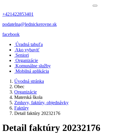
+421422853401
podatelna@lednickerovne.sk
facebook
Úradná tabuľa
Ako vybaviť
Seniori
Organizácie
Komunálne služby
Mobilná aplikácia
Úvodná stránka
Obec
Organizácie
Materská škola
Zmluvy, faktúry, objednávky
Faktúry
Detail faktúry 20232176
Detail faktúry 20232176