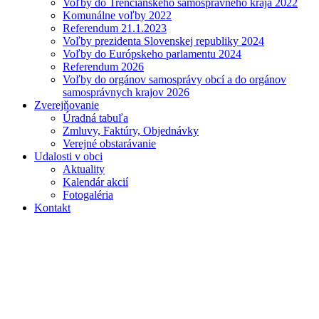
Voľby do Trenčianskeho samosprávneho kraja 2022
Komunálne voľby 2022
Referendum 21.1.2023
Voľby prezidenta Slovenskej republiky 2024
Voľby do Európskeho parlamentu 2024
Referendum 2026
Voľby do orgánov samosprávy obcí a do orgánov
samosprávnych krajov 2026
Zverejňovanie
Úradná tabuľa
Zmluvy, Faktúry, Objednávky
Verejné obstarávanie
Udalosti v obci
Aktuality
Kalendár akcií
Fotogaléria
Kontakt