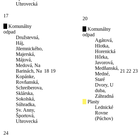
Uhrovecká
17
20
Komunálny
Komunálny
odpad
odpad
Družstevná,
Agátová,
Háj,
Hlotka,
Jilemnického,
Horenická
Majerská,
Hôrka,
Májová,
Javorová,
Medová, Na
Medňanská,
Barinách, Na
18
19
21
22
23
Medné,
Kopánke,
Staré
Rovňanská,
Dvory, U
Schreiberova,
duba,
Sklárska,
Záhradná
Sokolská,
Plasty
Súhradka,
Lednické
Sv. Anny,
Rovne
Športová,
(Púchov)
Uhrovecká
24