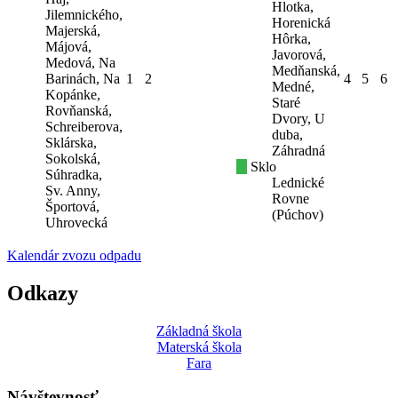
Hlotka,
Jilemnického,
Horenická
Majerská,
Hôrka,
Májová,
Javorová,
Medová, Na
Medňanská,
Barinách, Na
1
2
4
5
6
Medné,
Kopánke,
Staré
Rovňanská,
Dvory, U
Schreiberova,
duba,
Sklárska,
Záhradná
Sokolská,
Sklo
Súhradka,
Lednické
Sv. Anny,
Rovne
Športová,
(Púchov)
Uhrovecká
Kalendár zvozu odpadu
Odkazy
Základná škola
Materská škola
Fara
Návštevnosť