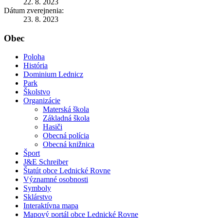
22. 8. 2023
Dátum zverejnenia:
23. 8. 2023
Obec
Poloha
História
Dominium Lednicz
Park
Školstvo
Organizácie
Materská škola
Základná škola
Hasiči
Obecná polícia
Obecná knižnica
Šport
J&E Schreiber
Štatút obce Lednické Rovne
Významné osobnosti
Symboly
Sklárstvo
Interaktívna mapa
Mapový portál obce Lednické Rovne