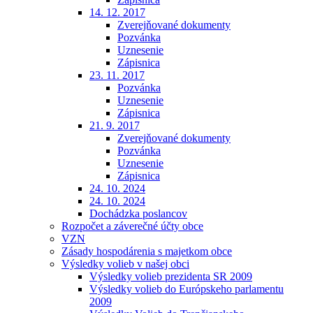
14. 12. 2017
Zverejňované dokumenty
Pozvánka
Uznesenie
Zápisnica
23. 11. 2017
Pozvánka
Uznesenie
Zápisnica
21. 9. 2017
Zverejňované dokumenty
Pozvánka
Uznesenie
Zápisnica
24. 10. 2024
24. 10. 2024
Dochádzka poslancov
Rozpočet a záverečné účty obce
VZN
Zásady hospodárenia s majetkom obce
Výsledky volieb v našej obci
Výsledky volieb prezidenta SR 2009
Výsledky volieb do Európskeho parlamentu
2009