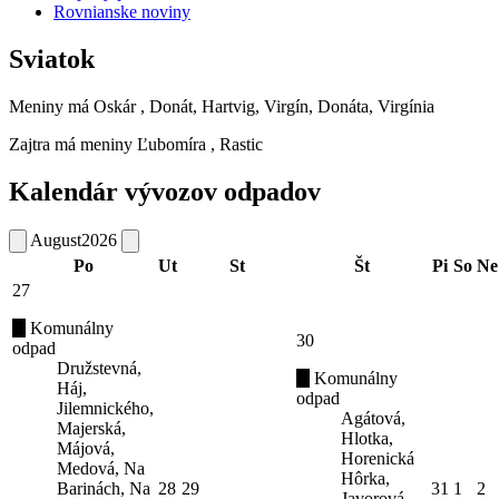
Rovnianske noviny
Sviatok
Meniny má
Oskár
, Donát, Hartvig, Virgín, Donáta, Virgínia
Zajtra má meniny
Ľubomíra
, Rastic
Kalendár vývozov odpadov
August
2026
Po
Ut
St
Št
Pi
So
Ne
27
Komunálny
30
odpad
Družstevná,
Komunálny
Háj,
odpad
Jilemnického,
Agátová,
Majerská,
Hlotka,
Májová,
Horenická
Medová, Na
Hôrka,
Barinách, Na
28
29
31
1
2
Javorová,