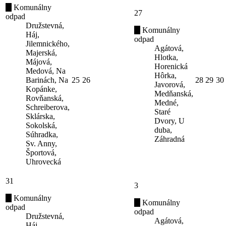
Komunálny
27
odpad
Družstevná,
Komunálny
Háj,
odpad
Jilemnického,
Agátová,
Majerská,
Hlotka,
Májová,
Horenická
Medová, Na
Hôrka,
Barinách, Na
25
26
28
29
30
Javorová,
Kopánke,
Medňanská,
Rovňanská,
Medné,
Schreiberova,
Staré
Sklárska,
Dvory, U
Sokolská,
duba,
Súhradka,
Záhradná
Sv. Anny,
Športová,
Uhrovecká
31
3
Komunálny
Komunálny
odpad
odpad
Družstevná,
Agátová,
Háj,