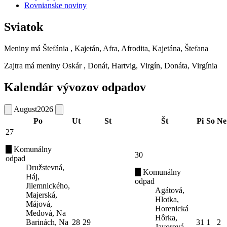
Rovnianske noviny
Sviatok
Meniny má
Štefánia
, Kajetán, Afra, Afrodita, Kajetána, Štefana
Zajtra má meniny
Oskár
, Donát, Hartvig, Virgín, Donáta, Virgínia
Kalendár vývozov odpadov
August
2026
Po
Ut
St
Št
Pi
So
Ne
27
Komunálny
30
odpad
Družstevná,
Komunálny
Háj,
odpad
Jilemnického,
Agátová,
Majerská,
Hlotka,
Májová,
Horenická
Medová, Na
Hôrka,
Barinách, Na
28
29
31
1
2
Javorová,