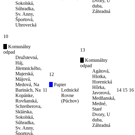
Dvory, U
Sokolská,
duba,
Súhradka,
Záhradná
Sv. Anny,
Športová,
Uhrovecká
10
Komunálny
13
odpad
Družstevná,
Komunálny
Háj,
odpad
Jilemnického,
Agátová,
Majerská,
12
Hlotka,
Májová,
Horenická
Medová, Na
Papier
Hôrka,
Barinách, Na
11
Lednické
14
15
16
Javorová,
Kopánke,
Rovne
Medňanská,
Rovňanská,
(Púchov)
Medné,
Schreiberova,
Staré
Sklárska,
Dvory, U
Sokolská,
duba,
Súhradka,
Záhradná
Sv. Anny,
Športová,