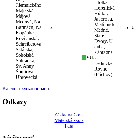
Hlotka,
Jilemnického,
Horenická
Majerská,
Hôrka,
Májová,
Javorová,
Medová, Na
Medňanská,
Barinách, Na
1
2
4
5
6
Medné,
Kopánke,
Staré
Rovňanská,
Dvory, U
Schreiberova,
duba,
Sklárska,
Záhradná
Sokolská,
Sklo
Súhradka,
Lednické
Sv. Anny,
Rovne
Športová,
(Púchov)
Uhrovecká
Kalendár zvozu odpadu
Odkazy
Základná škola
Materská škola
Fara
Návštevnosť