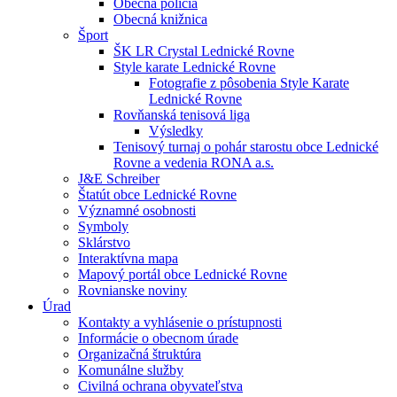
Obecná polícia
Obecná knižnica
Šport
ŠK LR Crystal Lednické Rovne
Style karate Lednické Rovne
Fotografie z pôsobenia Style Karate
Lednické Rovne
Rovňanská tenisová liga
Výsledky
Tenisový turnaj o pohár starostu obce Lednické
Rovne a vedenia RONA a.s.
J&E Schreiber
Štatút obce Lednické Rovne
Významné osobnosti
Symboly
Sklárstvo
Interaktívna mapa
Mapový portál obce Lednické Rovne
Rovnianske noviny
Úrad
Kontakty a vyhlásenie o prístupnosti
Informácie o obecnom úrade
Organizačná štruktúra
Komunálne služby
Civilná ochrana obyvateľstva