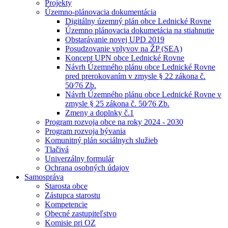
Projekty
Územno-plánovacia dokumentácia
Digitálny územný plán obce Lednické Rovne
Územno plánovacia dokumetácia na stiahnutie
Obstarávanie novej UPD 2019
Posudzovanie vplyvov na ŽP (SEA)
Koncept UPN obce Lednické Rovne
Návrh Územného plánu obce Lednické Rovne
pred prerokovaním v zmysle § 22 zákona č.
50⁄76 Zb.
Návrh Územného plánu obce Lednické Rovne v
zmysle § 25 zákona č. 50⁄76 Zb.
Zmeny a doplnky č.1
Program rozvoja obce na roky 2024 - 2030
Program rozvoja bývania
Komunitný plán sociálnych služieb
Tlačivá
Univerzálny formulár
Ochrana osobných údajov
Samospráva
Starosta obce
Zástupca starostu
Kompetencie
Obecné zastupiteľstvo
Komisie pri OZ