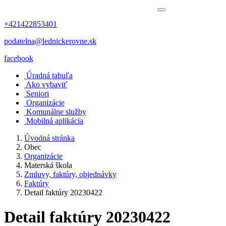
+421422853401
podatelna@lednickerovne.sk
facebook
Úradná tabuľa
Ako vybaviť
Seniori
Organizácie
Komunálne služby
Mobilná aplikácia
Úvodná stránka
Obec
Organizácie
Materská škola
Zmluvy, faktúry, objednávky
Faktúry
Detail faktúry 20230422
Detail faktúry 20230422