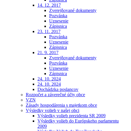
14. 12. 2017
Zverejňované dokumenty
Pozvánka
Uznesenie
Zápisnica
23. 11. 2017
Pozvánka
Uznesenie
Zápisnica
21. 9. 2017
Zverejňované dokumenty
Pozvánka
Uznesenie
Zápisnica
24. 10. 2024
24. 10. 2024
Dochádzka poslancov
Rozpočet a záverečné účty obce
VZN
Zásady hospodárenia s majetkom obce
Výsledky volieb v našej obci
Výsledky volieb prezidenta SR 2009
Výsledky volieb do Európskeho parlamentu
2009