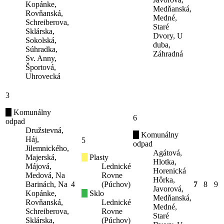
Kopánke,
Medňanská,
Rovňanská,
Medné,
Schreiberova,
Staré
Sklárska,
Dvory, U
Sokolská,
duba,
Súhradka,
Záhradná
Sv. Anny,
Športová,
Uhrovecká
3
Komunálny
6
odpad
Družstevná,
Komunálny
Háj,
5
odpad
Jilemnického,
Agátová,
Majerská,
Plasty
Hlotka,
Májová,
Lednické
Horenická
Medová, Na
Rovne
Hôrka,
Barinách, Na
4
(Púchov)
7
8
9
Javorová,
Kopánke,
Sklo
Medňanská,
Rovňanská,
Lednické
Medné,
Schreiberova,
Rovne
Staré
Sklárska,
(Púchov)