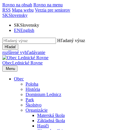
Rovno na obsah
Rovno na menu
RSS
Mapa webu
Verzia pre seniorov
SK
Slovensky
SK
Slovensky
EN
English
Hľadaný výraz
Hľadať
rozšírené vyhľadávanie
Obec
Lednické Rovne
Menu
Obec
Poloha
História
Dominium Lednicz
Park
Školstvo
Organizácie
Materská škola
Základná škola
Hasiči