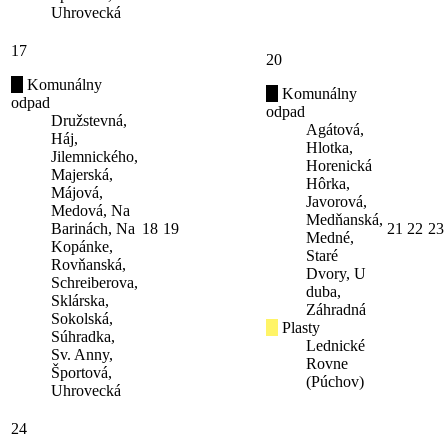
Uhrovecká
17
20
Komunálny
Komunálny
odpad
odpad
Družstevná,
Agátová,
Háj,
Hlotka,
Jilemnického,
Horenická
Majerská,
Hôrka,
Májová,
Javorová,
Medová, Na
Medňanská,
Barinách, Na
18
19
21
22
23
Medné,
Kopánke,
Staré
Rovňanská,
Dvory, U
Schreiberova,
duba,
Sklárska,
Záhradná
Sokolská,
Plasty
Súhradka,
Lednické
Sv. Anny,
Rovne
Športová,
(Púchov)
Uhrovecká
24