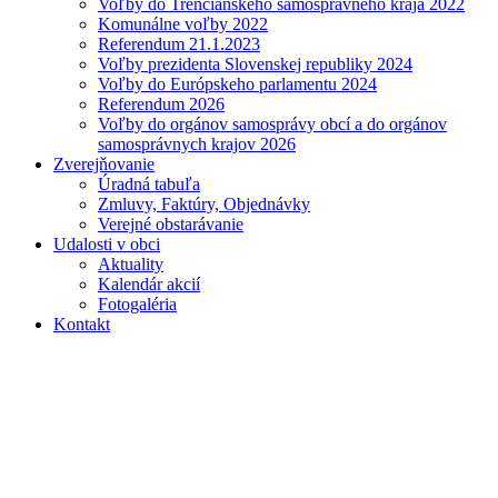
Voľby do Trenčianskeho samosprávneho kraja 2022
Komunálne voľby 2022
Referendum 21.1.2023
Voľby prezidenta Slovenskej republiky 2024
Voľby do Európskeho parlamentu 2024
Referendum 2026
Voľby do orgánov samosprávy obcí a do orgánov
samosprávnych krajov 2026
Zverejňovanie
Úradná tabuľa
Zmluvy, Faktúry, Objednávky
Verejné obstarávanie
Udalosti v obci
Aktuality
Kalendár akcií
Fotogaléria
Kontakt