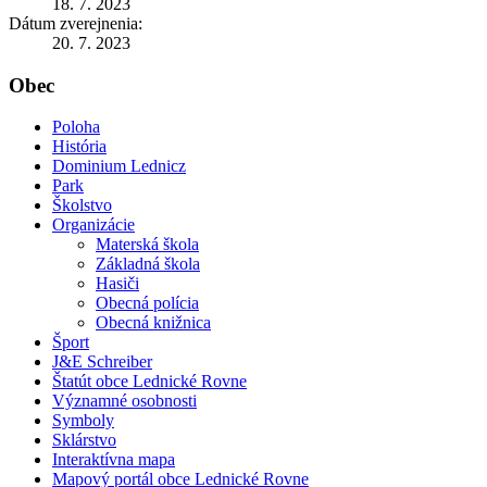
18. 7. 2023
Dátum zverejnenia:
20. 7. 2023
Obec
Poloha
História
Dominium Lednicz
Park
Školstvo
Organizácie
Materská škola
Základná škola
Hasiči
Obecná polícia
Obecná knižnica
Šport
J&E Schreiber
Štatút obce Lednické Rovne
Významné osobnosti
Symboly
Sklárstvo
Interaktívna mapa
Mapový portál obce Lednické Rovne