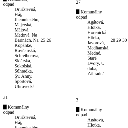
27
odpad
Družstevná,
Komunálny
Háj,
odpad
Jilemnického,
Agátová,
Majerská,
Hlotka,
Májová,
Horenická
Medová, Na
Hôrka,
Barinách, Na
25
26
28
29
30
Javorová,
Kopánke,
Medňanská,
Rovňanská,
Medné,
Schreiberova,
Staré
Sklárska,
Dvory, U
Sokolská,
duba,
Súhradka,
Záhradná
Sv. Anny,
Športová,
Uhrovecká
31
3
Komunálny
Komunálny
odpad
odpad
Družstevná,
Agátová,
Háj,
Hlotka,
Jilemnického,