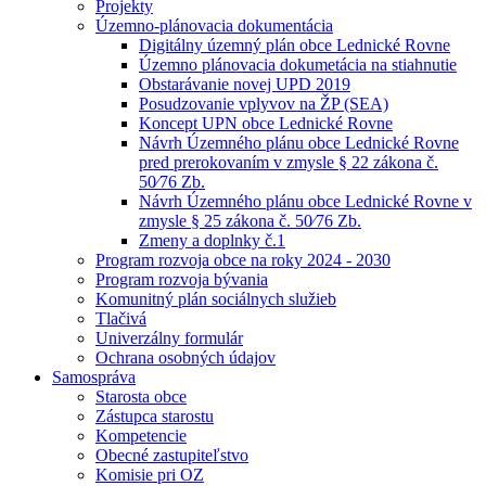
Projekty
Územno-plánovacia dokumentácia
Digitálny územný plán obce Lednické Rovne
Územno plánovacia dokumetácia na stiahnutie
Obstarávanie novej UPD 2019
Posudzovanie vplyvov na ŽP (SEA)
Koncept UPN obce Lednické Rovne
Návrh Územného plánu obce Lednické Rovne
pred prerokovaním v zmysle § 22 zákona č.
50⁄76 Zb.
Návrh Územného plánu obce Lednické Rovne v
zmysle § 25 zákona č. 50⁄76 Zb.
Zmeny a doplnky č.1
Program rozvoja obce na roky 2024 - 2030
Program rozvoja bývania
Komunitný plán sociálnych služieb
Tlačivá
Univerzálny formulár
Ochrana osobných údajov
Samospráva
Starosta obce
Zástupca starostu
Kompetencie
Obecné zastupiteľstvo
Komisie pri OZ