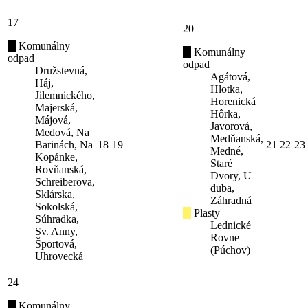
17
20
Komunálny
Komunálny
odpad
odpad
Družstevná,
Agátová,
Háj,
Hlotka,
Jilemnického,
Horenická
Majerská,
Hôrka,
Májová,
Javorová,
Medová, Na
Medňanská,
Barinách, Na
18
19
21
22
23
Medné,
Kopánke,
Staré
Rovňanská,
Dvory, U
Schreiberova,
duba,
Sklárska,
Záhradná
Sokolská,
Plasty
Súhradka,
Lednické
Sv. Anny,
Rovne
Športová,
(Púchov)
Uhrovecká
24
Komunálny