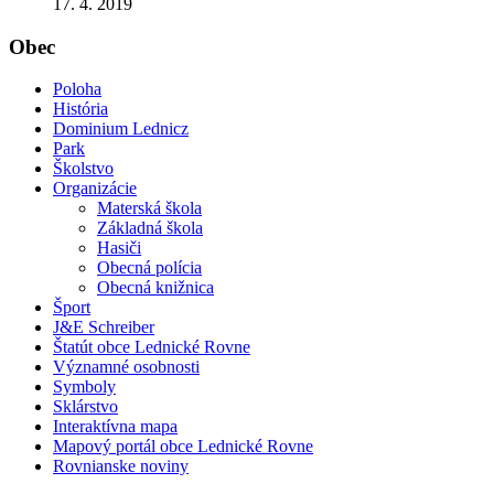
17. 4. 2019
Obec
Poloha
História
Dominium Lednicz
Park
Školstvo
Organizácie
Materská škola
Základná škola
Hasiči
Obecná polícia
Obecná knižnica
Šport
J&E Schreiber
Štatút obce Lednické Rovne
Významné osobnosti
Symboly
Sklárstvo
Interaktívna mapa
Mapový portál obce Lednické Rovne
Rovnianske noviny