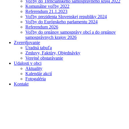
Voľby do Trenčianskeho samosprávneho kraja 2022
Komunálne voľby 2022
Referendum 21.1.2023
Voľby prezidenta Slovenskej republiky 2024
Voľby do Európskeho parlamentu 2024
Referendum 2026
Voľby do orgánov samosprávy obcí a do orgánov
samosprávnych krajov 2026
Zverejňovanie
Úradná tabuľa
Zmluvy, Faktúry, Objednávky
Verejné obstarávanie
Udalosti v obci
Aktuality
Kalendár akcií
Fotogaléria
Kontakt