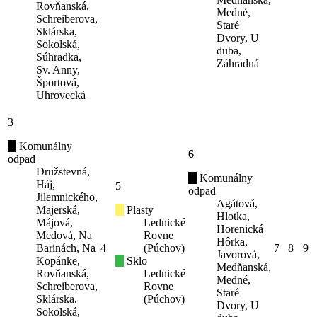
Rovňanská,
Medné,
Schreiberova,
Staré
Sklárska,
Dvory, U
Sokolská,
duba,
Súhradka,
Záhradná
Sv. Anny,
Športová,
Uhrovecká
3
Komunálny
6
odpad
Družstevná,
Komunálny
Háj,
5
odpad
Jilemnického,
Agátová,
Majerská,
Plasty
Hlotka,
Májová,
Lednické
Horenická
Medová, Na
Rovne
Hôrka,
Barinách, Na
4
(Púchov)
7
8
9
Javorová,
Kopánke,
Sklo
Medňanská,
Rovňanská,
Lednické
Medné,
Schreiberova,
Rovne
Staré
Sklárska,
(Púchov)
Dvory, U
Sokolská,