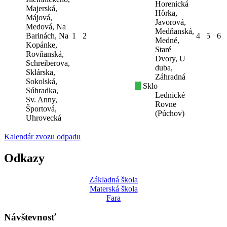
Horenická
Majerská,
Hôrka,
Májová,
Javorová,
Medová, Na
Medňanská,
Barinách, Na
1
2
4
5
6
Medné,
Kopánke,
Staré
Rovňanská,
Dvory, U
Schreiberova,
duba,
Sklárska,
Záhradná
Sokolská,
Sklo
Súhradka,
Lednické
Sv. Anny,
Rovne
Športová,
(Púchov)
Uhrovecká
Kalendár zvozu odpadu
Odkazy
Základná škola
Materská škola
Fara
Návštevnosť