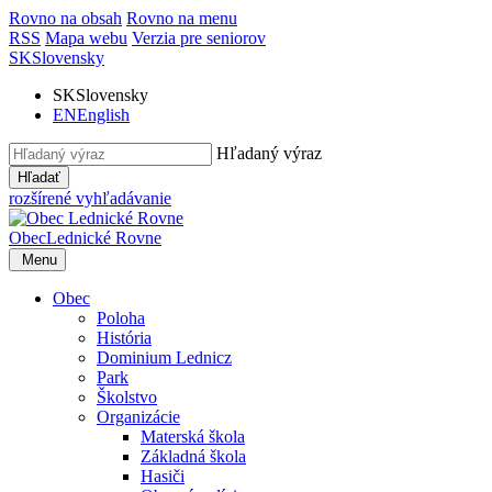
Rovno na obsah
Rovno na menu
RSS
Mapa webu
Verzia pre seniorov
SK
Slovensky
SK
Slovensky
EN
English
Hľadaný výraz
Hľadať
rozšírené vyhľadávanie
Obec
Lednické Rovne
Menu
Obec
Poloha
História
Dominium Lednicz
Park
Školstvo
Organizácie
Materská škola
Základná škola
Hasiči