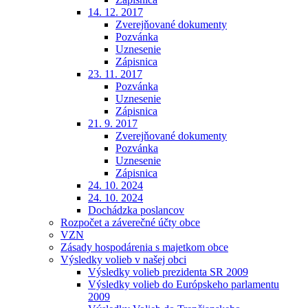
14. 12. 2017
Zverejňované dokumenty
Pozvánka
Uznesenie
Zápisnica
23. 11. 2017
Pozvánka
Uznesenie
Zápisnica
21. 9. 2017
Zverejňované dokumenty
Pozvánka
Uznesenie
Zápisnica
24. 10. 2024
24. 10. 2024
Dochádzka poslancov
Rozpočet a záverečné účty obce
VZN
Zásady hospodárenia s majetkom obce
Výsledky volieb v našej obci
Výsledky volieb prezidenta SR 2009
Výsledky volieb do Európskeho parlamentu
2009