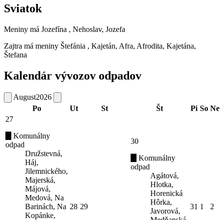
Sviatok
Meniny má
Jozefína
, Nehoslav, Jozefa
Zajtra má meniny
Štefánia
, Kajetán, Afra, Afrodita, Kajetána,
Štefana
Kalendár vývozov odpadov
August
2026
Po
Ut
St
Št
Pi
So
Ne
27
Komunálny
30
odpad
Družstevná,
Komunálny
Háj,
odpad
Jilemnického,
Agátová,
Majerská,
Hlotka,
Májová,
Horenická
Medová, Na
Hôrka,
Barinách, Na
28
29
31
1
2
Javorová,
Kopánke,
Medňanská,