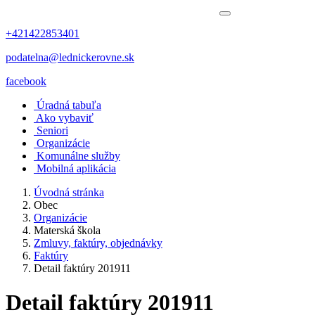
+421422853401
podatelna@lednickerovne.sk
facebook
Úradná tabuľa
Ako vybaviť
Seniori
Organizácie
Komunálne služby
Mobilná aplikácia
Úvodná stránka
Obec
Organizácie
Materská škola
Zmluvy, faktúry, objednávky
Faktúry
Detail faktúry 201911
Detail faktúry 201911