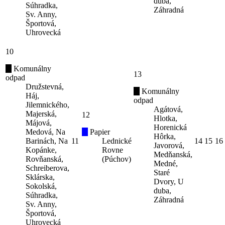
duba,
Súhradka,
Záhradná
Sv. Anny,
Športová,
Uhrovecká
10
Komunálny
13
odpad
Družstevná,
Komunálny
Háj,
odpad
Jilemnického,
Agátová,
Majerská,
12
Hlotka,
Májová,
Horenická
Medová, Na
Papier
Hôrka,
Barinách, Na
11
Lednické
14
15
16
Javorová,
Kopánke,
Rovne
Medňanská,
Rovňanská,
(Púchov)
Medné,
Schreiberova,
Staré
Sklárska,
Dvory, U
Sokolská,
duba,
Súhradka,
Záhradná
Sv. Anny,
Športová,
Uhrovecká