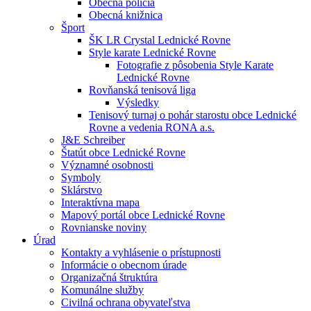
Obecná polícia
Obecná knižnica
Šport
ŠK LR Crystal Lednické Rovne
Style karate Lednické Rovne
Fotografie z pôsobenia Style Karate
Lednické Rovne
Rovňanská tenisová liga
Výsledky
Tenisový turnaj o pohár starostu obce Lednické
Rovne a vedenia RONA a.s.
J&E Schreiber
Štatút obce Lednické Rovne
Významné osobnosti
Symboly
Sklárstvo
Interaktívna mapa
Mapový portál obce Lednické Rovne
Rovnianske noviny
Úrad
Kontakty a vyhlásenie o prístupnosti
Informácie o obecnom úrade
Organizačná štruktúra
Komunálne služby
Civilná ochrana obyvateľstva