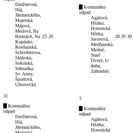
Družstevná,
Komunálny
Háj,
odpad
Jilemnického,
Agátová,
Majerská,
Hlotka,
Májová,
Horenická
Medová, Na
Hôrka,
Barinách, Na
25
26
28
29
30
Javorová,
Kopánke,
Medňanská,
Rovňanská,
Medné,
Schreiberova,
Staré
Sklárska,
Dvory, U
Sokolská,
duba,
Súhradka,
Záhradná
Sv. Anny,
Športová,
Uhrovecká
31
3
Komunálny
Komunálny
odpad
odpad
Družstevná,
Agátová,
Háj,
Hlotka,
Jilemnického,
Horenická
Majerská,