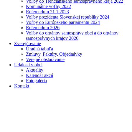
Voľby do Trenčianskeho samosprávneho kraja 2022
Komunálne voľby 2022
Referendum 21.1.2023
Voľby prezidenta Slovenskej republiky 2024
Voľby do Európskeho parlamentu 2024
Referendum 2026
Voľby do orgánov samosprávy obcí a do orgánov
samosprávnych krajov 2026
Zverejňovanie
Úradná tabuľa
Zmluvy, Faktúry, Objednávky
Verejné obstarávanie
Udalosti v obci
Aktuality
Kalendár akcií
Fotogaléria
Kontakt