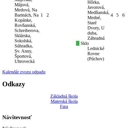
Hôrka,
Májová,
Javorová,
Medová, Na
Medňanská,
Barinách, Na
1
2
4
5
6
Medné,
Kopánke,
Staré
Rovňanská,
Dvory, U
Schreiberova,
duba,
Sklárska,
Záhradná
Sokolská,
Sklo
Súhradka,
Lednické
Sv. Anny,
Rovne
Športová,
(Púchov)
Uhrovecká
Kalendár zvozu odpadu
Odkazy
Základná škola
Materská škola
Fara
Návštevnosť