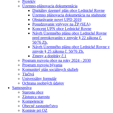
Projekty
Územno-plánovacia dokumentácia
Digitálny územný plán obce Lednické Rovne
Územno plánovacia dokumetácia na stiahnutie
Obstarávanie novej UPD 2019
Posudzovanie vplyvov na ŽP (SEA)
Koncept UPN obce Lednické Rovne
Návrh Územného plánu obce Lednické Rovne
pred prerokovaním v zmysle § 22 zákona č.
50⁄76 Zb.
Návrh Územného plánu obce Lednické Rovne v
zmysle § 25 zákona č. 50⁄76 Zb.
Zmeny a doplnky č.1
Program rozvoja obce na roky 2024 - 2030
Program rozvoja bývania
Komunitný plán sociálnych služieb
Tlačivá
Univerzálny formulár
Ochrana osobných údajov
Samospráva
Starosta obce
Zástupca starostu
Kompetencie
Obecné zastupiteľstvo
Komisie pri OZ