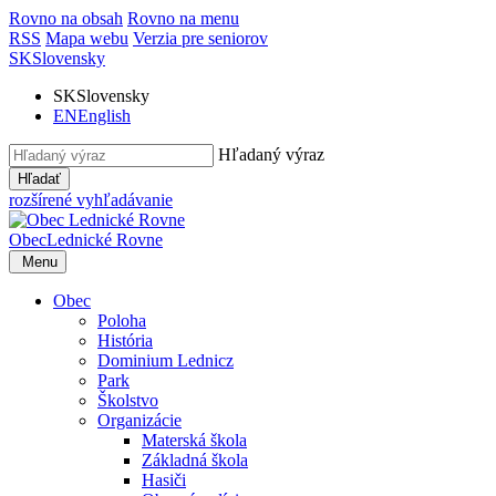
Rovno na obsah
Rovno na menu
RSS
Mapa webu
Verzia pre seniorov
SK
Slovensky
SK
Slovensky
EN
English
Hľadaný výraz
Hľadať
rozšírené vyhľadávanie
Obec
Lednické Rovne
Menu
Obec
Poloha
História
Dominium Lednicz
Park
Školstvo
Organizácie
Materská škola
Základná škola
Hasiči