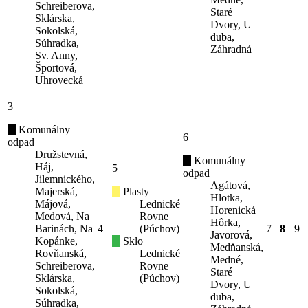
Schreiberova,
Staré
Sklárska,
Dvory, U
Sokolská,
duba,
Súhradka,
Záhradná
Sv. Anny,
Športová,
Uhrovecká
3
Komunálny
6
odpad
Družstevná,
Komunálny
Háj,
5
odpad
Jilemnického,
Agátová,
Majerská,
Plasty
Hlotka,
Májová,
Lednické
Horenická
Medová, Na
Rovne
Hôrka,
Barinách, Na
4
(Púchov)
7
8
9
Javorová,
Kopánke,
Sklo
Medňanská,
Rovňanská,
Lednické
Medné,
Schreiberova,
Rovne
Staré
Sklárska,
(Púchov)
Dvory, U
Sokolská,
duba,
Súhradka,