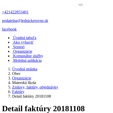
+421422853401
podatelna@lednickerovne.sk
facebook
Úradná tabuľa
Ako vybaviť
Seniori
Organizácie
Komunálne služby
Mobilná aplikácia
Úvodná stránka
Obec
Organizácie
Materská škola
Zmluvy, faktúry, objednávky
Faktúry
Detail faktúry 20181108
Detail faktúry 20181108