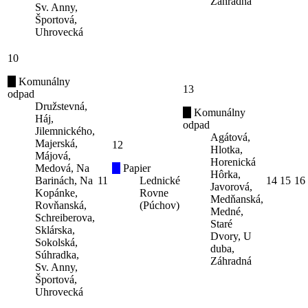
Záhradná
Sv. Anny,
Športová,
Uhrovecká
10
Komunálny
13
odpad
Družstevná,
Komunálny
Háj,
odpad
Jilemnického,
Agátová,
Majerská,
12
Hlotka,
Májová,
Horenická
Medová, Na
Papier
Hôrka,
Barinách, Na
11
Lednické
14
15
16
Javorová,
Kopánke,
Rovne
Medňanská,
Rovňanská,
(Púchov)
Medné,
Schreiberova,
Staré
Sklárska,
Dvory, U
Sokolská,
duba,
Súhradka,
Záhradná
Sv. Anny,
Športová,
Uhrovecká