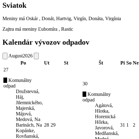
Sviatok
Meniny má
Oskár
, Donát, Hartvig, Virgín, Donáta, Virgínia
Zajtra má meniny
Ľubomíra
, Rastic
Kalendár vývozov odpadov
August
2026
Po
Ut
St
Št
Pi
So
Ne
27
Komunálny
30
odpad
Družstevná,
Komunálny
Háj,
odpad
Jilemnického,
Agátová,
Majerská,
Hlotka,
Májová,
Horenická
Medová, Na
Hôrka,
Barinách, Na
28
29
31
1
2
Javorová,
Kopánke,
Medňanská,
Rovňanská,
Medné,