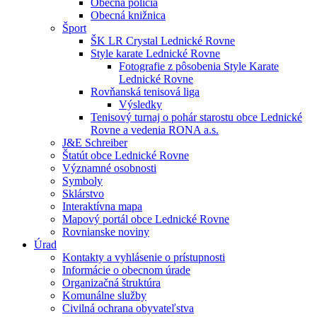
Obecná polícia
Obecná knižnica
Šport
ŠK LR Crystal Lednické Rovne
Style karate Lednické Rovne
Fotografie z pôsobenia Style Karate
Lednické Rovne
Rovňanská tenisová liga
Výsledky
Tenisový turnaj o pohár starostu obce Lednické
Rovne a vedenia RONA a.s.
J&E Schreiber
Štatút obce Lednické Rovne
Významné osobnosti
Symboly
Sklárstvo
Interaktívna mapa
Mapový portál obce Lednické Rovne
Rovnianske noviny
Úrad
Kontakty a vyhlásenie o prístupnosti
Informácie o obecnom úrade
Organizačná štruktúra
Komunálne služby
Civilná ochrana obyvateľstva