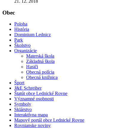
21. 12. 2018
Obec
Poloha
História
Dominium Lednicz
Park
Školstvo
Organizácie
Materská škola
Základná škola
Hasiči
Obecná polícia
Obecná knižnica
Šport
J&E Schreiber
Štatút obce Lednické Rovne
Významné osobnosti
Symboly
Sklárstvo
Interaktívna mapa
Mapový portál obce Lednické Rovne
Rovnianske noviny