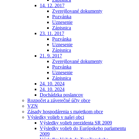
14. 12. 2017
Zverejňované dokumenty
Pozvánka
Uznesenie
Zápisnica
23. 11. 2017
Pozvánka
Uznesenie
Zápisnica
21. 9. 2017
Zverejňované dokumenty
Pozvánka
Uznesenie
Zápisnica
24. 10. 2024
24. 10. 2024
Dochádzka poslancov
Rozpočet a záverečné účty obce
VZN
Zásady hospodárenia s majetkom obce
Výsledky volieb v našej obci
Výsledky volieb prezidenta SR 2009
Výsledky volieb do Európskeho parlamentu
2009