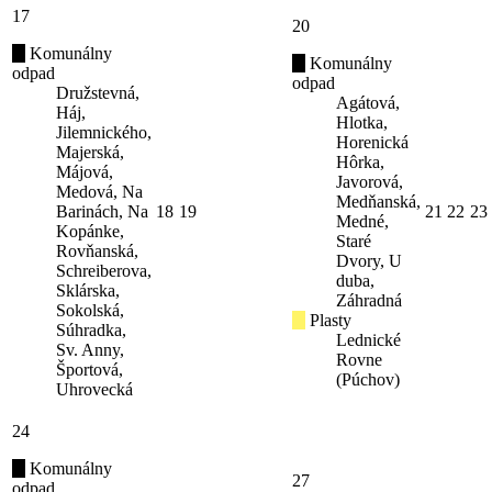
17
20
Komunálny
Komunálny
odpad
odpad
Družstevná,
Agátová,
Háj,
Hlotka,
Jilemnického,
Horenická
Majerská,
Hôrka,
Májová,
Javorová,
Medová, Na
Medňanská,
Barinách, Na
18
19
21
22
23
Medné,
Kopánke,
Staré
Rovňanská,
Dvory, U
Schreiberova,
duba,
Sklárska,
Záhradná
Sokolská,
Plasty
Súhradka,
Lednické
Sv. Anny,
Rovne
Športová,
(Púchov)
Uhrovecká
24
Komunálny
27
odpad