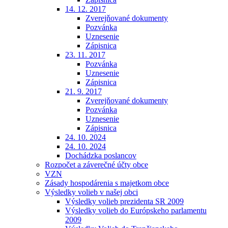
14. 12. 2017
Zverejňované dokumenty
Pozvánka
Uznesenie
Zápisnica
23. 11. 2017
Pozvánka
Uznesenie
Zápisnica
21. 9. 2017
Zverejňované dokumenty
Pozvánka
Uznesenie
Zápisnica
24. 10. 2024
24. 10. 2024
Dochádzka poslancov
Rozpočet a záverečné účty obce
VZN
Zásady hospodárenia s majetkom obce
Výsledky volieb v našej obci
Výsledky volieb prezidenta SR 2009
Výsledky volieb do Európskeho parlamentu
2009