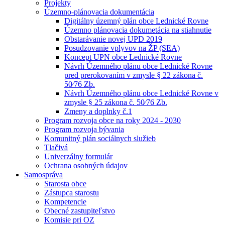
Projekty
Územno-plánovacia dokumentácia
Digitálny územný plán obce Lednické Rovne
Územno plánovacia dokumetácia na stiahnutie
Obstarávanie novej UPD 2019
Posudzovanie vplyvov na ŽP (SEA)
Koncept UPN obce Lednické Rovne
Návrh Územného plánu obce Lednické Rovne
pred prerokovaním v zmysle § 22 zákona č.
50⁄76 Zb.
Návrh Územného plánu obce Lednické Rovne v
zmysle § 25 zákona č. 50⁄76 Zb.
Zmeny a doplnky č.1
Program rozvoja obce na roky 2024 - 2030
Program rozvoja bývania
Komunitný plán sociálnych služieb
Tlačivá
Univerzálny formulár
Ochrana osobných údajov
Samospráva
Starosta obce
Zástupca starostu
Kompetencie
Obecné zastupiteľstvo
Komisie pri OZ