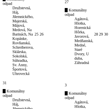
27
odpad
Družstevná,
Komunálny
Háj,
odpad
Jilemnického,
Agátová,
Majerská,
Hlotka,
Májová,
Horenická
Medová, Na
Hôrka,
Barinách, Na
25
26
28
29
30
Javorová,
Kopánke,
Medňanská,
Rovňanská,
Medné,
Schreiberova,
Staré
Sklárska,
Dvory, U
Sokolská,
duba,
Súhradka,
Záhradná
Sv. Anny,
Športová,
Uhrovecká
31
3
Komunálny
Komunálny
odpad
odpad
Družstevná,
Agátová,
Háj,
Hlotka,
Jilemnického,