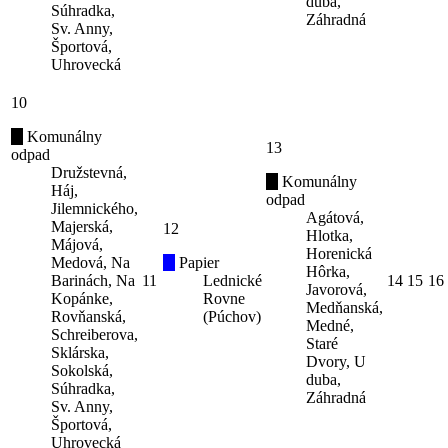
duba,
Súhradka,
Záhradná
Sv. Anny,
Športová,
Uhrovecká
10
Komunálny
13
odpad
Družstevná,
Komunálny
Háj,
odpad
Jilemnického,
Agátová,
Majerská,
12
Hlotka,
Májová,
Horenická
Medová, Na
Papier
Hôrka,
Barinách, Na
11
Lednické
14
15
16
Javorová,
Kopánke,
Rovne
Medňanská,
Rovňanská,
(Púchov)
Medné,
Schreiberova,
Staré
Sklárska,
Dvory, U
Sokolská,
duba,
Súhradka,
Záhradná
Sv. Anny,
Športová,
Uhrovecká