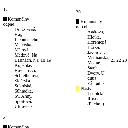
17
20
Komunálny
Komunálny
odpad
odpad
Družstevná,
Agátová,
Háj,
Hlotka,
Jilemnického,
Horenická
Majerská,
Hôrka,
Májová,
Javorová,
Medová, Na
Medňanská,
Barinách, Na
18
19
21
22
23
Medné,
Kopánke,
Staré
Rovňanská,
Dvory, U
Schreiberova,
duba,
Sklárska,
Záhradná
Sokolská,
Plasty
Súhradka,
Lednické
Sv. Anny,
Rovne
Športová,
(Púchov)
Uhrovecká
24
Komunálny