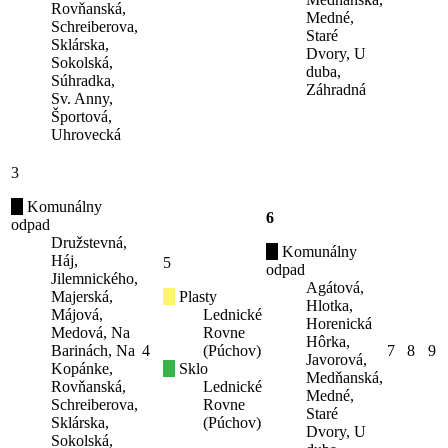
Rovňanská,
Medné,
Schreiberova,
Staré
Sklárska,
Dvory, U
Sokolská,
duba,
Súhradka,
Záhradná
Sv. Anny,
Športová,
Uhrovecká
3
Komunálny
6
odpad
Družstevná,
Komunálny
Háj,
5
odpad
Jilemnického,
Agátová,
Majerská,
Plasty
Hlotka,
Májová,
Lednické
Horenická
Medová, Na
Rovne
Hôrka,
Barinách, Na
4
(Púchov)
7
8
9
Javorová,
Kopánke,
Sklo
Medňanská,
Rovňanská,
Lednické
Medné,
Schreiberova,
Rovne
Staré
Sklárska,
(Púchov)
Dvory, U
Sokolská,