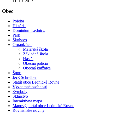
11. 10. 2017
Obec
Poloha
História
Dominium Lednicz
Park
Školstvo
Organizácie
Materská škola
Základná škola
Hasiči
Obecná polícia
Obecná knižnica
Šport
J&E Schreiber
Štatút obce Lednické Rovne
Významné osobnosti
Symboly
Sklárstvo
Interaktívna mapa
Mapový portál obce Lednické Rovne
Rovnianske noviny