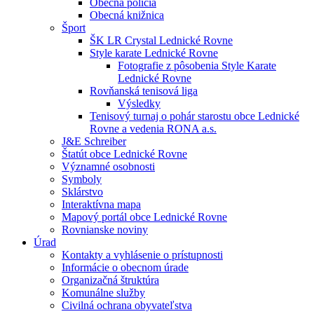
Obecná polícia
Obecná knižnica
Šport
ŠK LR Crystal Lednické Rovne
Style karate Lednické Rovne
Fotografie z pôsobenia Style Karate
Lednické Rovne
Rovňanská tenisová liga
Výsledky
Tenisový turnaj o pohár starostu obce Lednické
Rovne a vedenia RONA a.s.
J&E Schreiber
Štatút obce Lednické Rovne
Významné osobnosti
Symboly
Sklárstvo
Interaktívna mapa
Mapový portál obce Lednické Rovne
Rovnianske noviny
Úrad
Kontakty a vyhlásenie o prístupnosti
Informácie o obecnom úrade
Organizačná štruktúra
Komunálne služby
Civilná ochrana obyvateľstva