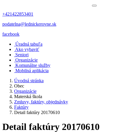
+421422853401
podatelna@lednickerovne.sk
facebook
Úradná tabuľa
Ako vybaviť
Seniori
Organizácie
Komunálne služby
Mobilná aplikácia
Úvodná stránka
Obec
Organizácie
Materská škola
Zmluvy, faktúry, objednávky
Faktúry
Detail faktúry 20170610
Detail faktúry 20170610