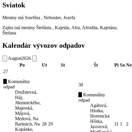
Sviatok
Meniny má
Jozefína
, Nehoslav, Jozefa
Zajtra má meniny
Štefánia
, Kajetán, Afra, Afrodita, Kajetána,
Štefana
Kalendár vývozov odpadov
August
2026
Po
Ut
St
Št
Pi
So
Ne
27
Komunálny
30
odpad
Družstevná,
Komunálny
Háj,
odpad
Jilemnického,
Agátová,
Majerská,
Hlotka,
Májová,
Horenická
Medová, Na
Hôrka,
Barinách, Na
28
29
31
1
2
Javorová,
Kopánke,
Medňanská,