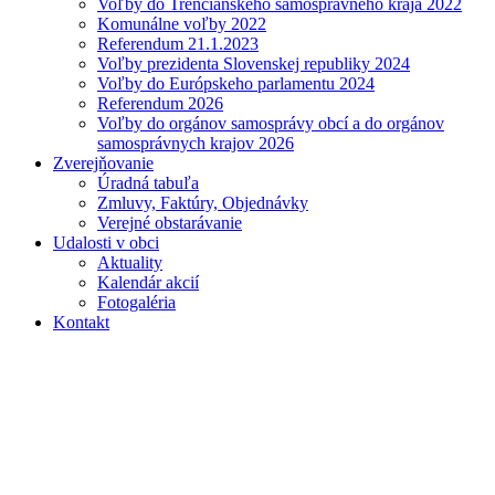
Voľby do Trenčianskeho samosprávneho kraja 2022
Komunálne voľby 2022
Referendum 21.1.2023
Voľby prezidenta Slovenskej republiky 2024
Voľby do Európskeho parlamentu 2024
Referendum 2026
Voľby do orgánov samosprávy obcí a do orgánov
samosprávnych krajov 2026
Zverejňovanie
Úradná tabuľa
Zmluvy, Faktúry, Objednávky
Verejné obstarávanie
Udalosti v obci
Aktuality
Kalendár akcií
Fotogaléria
Kontakt