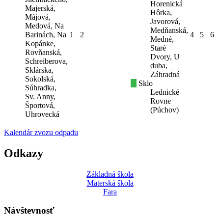
Horenická
Majerská,
Hôrka,
Májová,
Javorová,
Medová, Na
Medňanská,
Barinách, Na
1
2
4
5
6
Medné,
Kopánke,
Staré
Rovňanská,
Dvory, U
Schreiberova,
duba,
Sklárska,
Záhradná
Sokolská,
Sklo
Súhradka,
Lednické
Sv. Anny,
Rovne
Športová,
(Púchov)
Uhrovecká
Kalendár zvozu odpadu
Odkazy
Základná škola
Materská škola
Fara
Návštevnosť