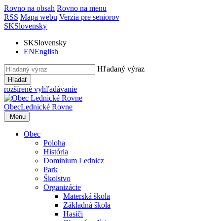
Rovno na obsah
Rovno na menu
RSS
Mapa webu
Verzia pre seniorov
SK
Slovensky
SK
Slovensky
EN
English
Hľadaný výraz
Hľadať
rozšírené vyhľadávanie
Obec
Lednické Rovne
Menu
Obec
Poloha
História
Dominium Lednicz
Park
Školstvo
Organizácie
Materská škola
Základná škola
Hasiči