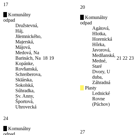
17
20
Komunálny
Komunálny
odpad
odpad
Družstevná,
Agátová,
Háj,
Hlotka,
Jilemnického,
Horenická
Majerská,
Hôrka,
Májová,
Javorová,
Medová, Na
Medňanská,
Barinách, Na
18
19
21
22
23
Medné,
Kopánke,
Staré
Rovňanská,
Dvory, U
Schreiberova,
duba,
Sklárska,
Záhradná
Sokolská,
Plasty
Súhradka,
Lednické
Sv. Anny,
Rovne
Športová,
(Púchov)
Uhrovecká
24
Komunálny
27
odpad