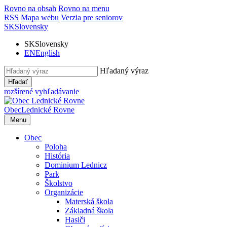
Rovno na obsah
Rovno na menu
RSS
Mapa webu
Verzia pre seniorov
SK
Slovensky
SK
Slovensky
EN
English
Hľadaný výraz
Hľadať
rozšírené vyhľadávanie
Obec
Lednické Rovne
Menu
Obec
Poloha
História
Dominium Lednicz
Park
Školstvo
Organizácie
Materská škola
Základná škola
Hasiči