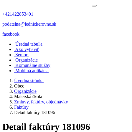
+421422853401
podatelna@lednickerovne.sk
facebook
Úradná tabuľa
Ako vybaviť
Seniori
Organizácie
Komunálne služby
Mobilná aplikácia
Úvodná stránka
Obec
Organizácie
Materská škola
Zmluvy, faktúry, objednávky
Faktúry
Detail faktúry 181096
Detail faktúry 181096