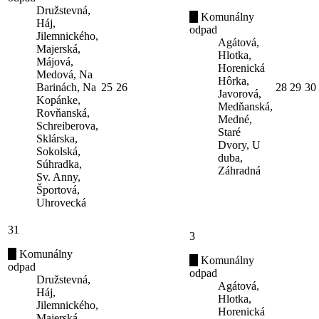
Družstevná,
Komunálny
Háj,
odpad
Jilemnického,
Agátová,
Majerská,
Hlotka,
Májová,
Horenická
Medová, Na
Hôrka,
Barinách, Na
25
26
28
29
30
Javorová,
Kopánke,
Medňanská,
Rovňanská,
Medné,
Schreiberova,
Staré
Sklárska,
Dvory, U
Sokolská,
duba,
Súhradka,
Záhradná
Sv. Anny,
Športová,
Uhrovecká
31
3
Komunálny
Komunálny
odpad
odpad
Družstevná,
Agátová,
Háj,
Hlotka,
Jilemnického,
Horenická
Majerská,