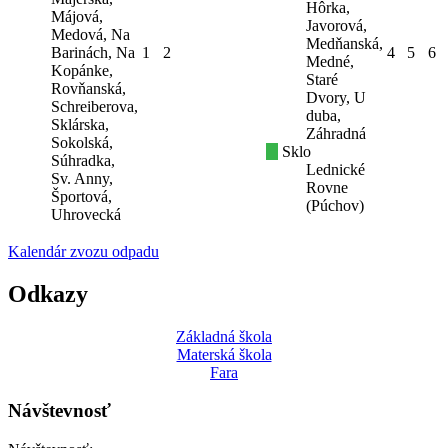
Hôrka,
Májová,
Javorová,
Medová, Na
Medňanská,
Barinách, Na
1
2
4
5
6
Medné,
Kopánke,
Staré
Rovňanská,
Dvory, U
Schreiberova,
duba,
Sklárska,
Záhradná
Sokolská,
Sklo
Súhradka,
Lednické
Sv. Anny,
Rovne
Športová,
(Púchov)
Uhrovecká
Kalendár zvozu odpadu
Odkazy
Základná škola
Materská škola
Fara
Návštevnosť