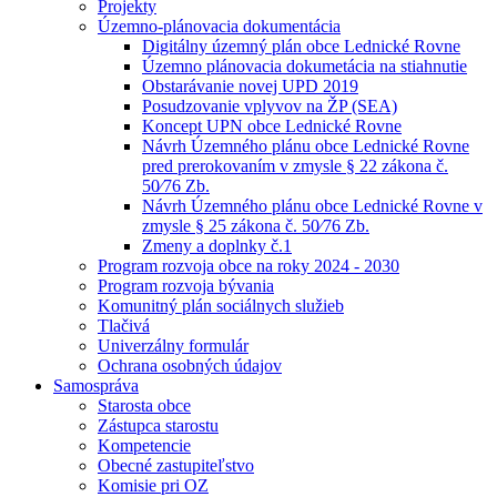
Projekty
Územno-plánovacia dokumentácia
Digitálny územný plán obce Lednické Rovne
Územno plánovacia dokumetácia na stiahnutie
Obstarávanie novej UPD 2019
Posudzovanie vplyvov na ŽP (SEA)
Koncept UPN obce Lednické Rovne
Návrh Územného plánu obce Lednické Rovne
pred prerokovaním v zmysle § 22 zákona č.
50⁄76 Zb.
Návrh Územného plánu obce Lednické Rovne v
zmysle § 25 zákona č. 50⁄76 Zb.
Zmeny a doplnky č.1
Program rozvoja obce na roky 2024 - 2030
Program rozvoja bývania
Komunitný plán sociálnych služieb
Tlačivá
Univerzálny formulár
Ochrana osobných údajov
Samospráva
Starosta obce
Zástupca starostu
Kompetencie
Obecné zastupiteľstvo
Komisie pri OZ