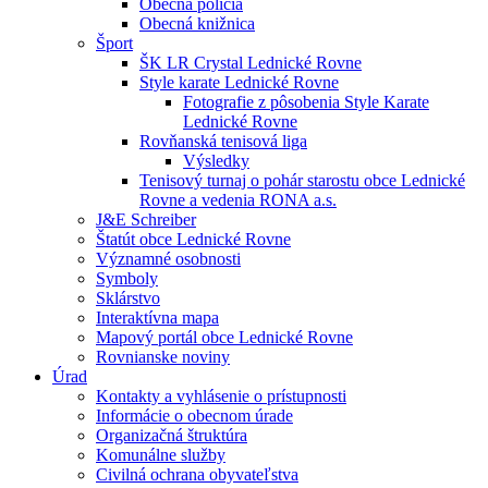
Obecná polícia
Obecná knižnica
Šport
ŠK LR Crystal Lednické Rovne
Style karate Lednické Rovne
Fotografie z pôsobenia Style Karate
Lednické Rovne
Rovňanská tenisová liga
Výsledky
Tenisový turnaj o pohár starostu obce Lednické
Rovne a vedenia RONA a.s.
J&E Schreiber
Štatút obce Lednické Rovne
Významné osobnosti
Symboly
Sklárstvo
Interaktívna mapa
Mapový portál obce Lednické Rovne
Rovnianske noviny
Úrad
Kontakty a vyhlásenie o prístupnosti
Informácie o obecnom úrade
Organizačná štruktúra
Komunálne služby
Civilná ochrana obyvateľstva