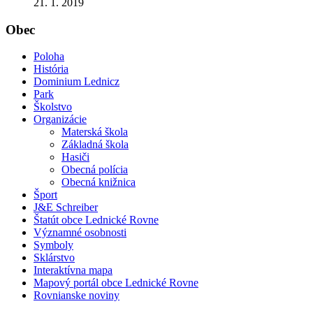
21. 1. 2019
Obec
Poloha
História
Dominium Lednicz
Park
Školstvo
Organizácie
Materská škola
Základná škola
Hasiči
Obecná polícia
Obecná knižnica
Šport
J&E Schreiber
Štatút obce Lednické Rovne
Významné osobnosti
Symboly
Sklárstvo
Interaktívna mapa
Mapový portál obce Lednické Rovne
Rovnianske noviny