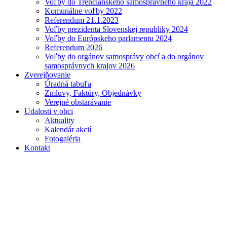
Voľby do Trenčianskeho samosprávneho kraja 2022
Komunálne voľby 2022
Referendum 21.1.2023
Voľby prezidenta Slovenskej republiky 2024
Voľby do Európskeho parlamentu 2024
Referendum 2026
Voľby do orgánov samosprávy obcí a do orgánov
samosprávnych krajov 2026
Zverejňovanie
Úradná tabuľa
Zmluvy, Faktúry, Objednávky
Verejné obstarávanie
Udalosti v obci
Aktuality
Kalendár akcií
Fotogaléria
Kontakt