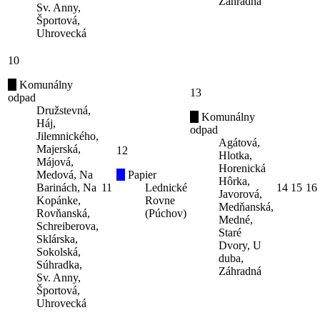
Záhradná
Sv. Anny,
Športová,
Uhrovecká
10
Komunálny
13
odpad
Družstevná,
Komunálny
Háj,
odpad
Jilemnického,
Agátová,
Majerská,
12
Hlotka,
Májová,
Horenická
Medová, Na
Papier
Hôrka,
Barinách, Na
11
Lednické
14
15
16
Javorová,
Kopánke,
Rovne
Medňanská,
Rovňanská,
(Púchov)
Medné,
Schreiberova,
Staré
Sklárska,
Dvory, U
Sokolská,
duba,
Súhradka,
Záhradná
Sv. Anny,
Športová,
Uhrovecká