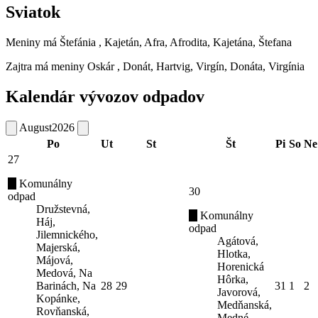
Sviatok
Meniny má
Štefánia
, Kajetán, Afra, Afrodita, Kajetána, Štefana
Zajtra má meniny
Oskár
, Donát, Hartvig, Virgín, Donáta, Virgínia
Kalendár vývozov odpadov
August
2026
Po
Ut
St
Št
Pi
So
Ne
27
Komunálny
30
odpad
Družstevná,
Komunálny
Háj,
odpad
Jilemnického,
Agátová,
Majerská,
Hlotka,
Májová,
Horenická
Medová, Na
Hôrka,
Barinách, Na
28
29
31
1
2
Javorová,
Kopánke,
Medňanská,
Rovňanská,
Medné,