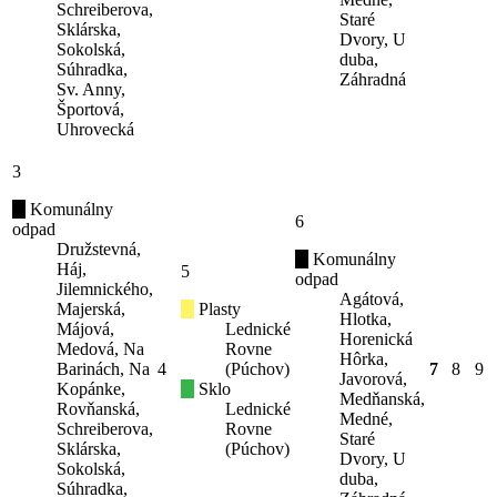
Schreiberova,
Staré
Sklárska,
Dvory, U
Sokolská,
duba,
Súhradka,
Záhradná
Sv. Anny,
Športová,
Uhrovecká
3
Komunálny
6
odpad
Družstevná,
Komunálny
Háj,
5
odpad
Jilemnického,
Agátová,
Majerská,
Plasty
Hlotka,
Májová,
Lednické
Horenická
Medová, Na
Rovne
Hôrka,
Barinách, Na
4
(Púchov)
7
8
9
Javorová,
Kopánke,
Sklo
Medňanská,
Rovňanská,
Lednické
Medné,
Schreiberova,
Rovne
Staré
Sklárska,
(Púchov)
Dvory, U
Sokolská,
duba,
Súhradka,