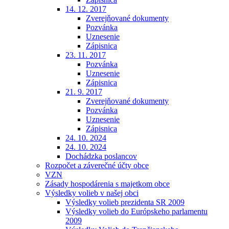
14. 12. 2017
Zverejňované dokumenty
Pozvánka
Uznesenie
Zápisnica
23. 11. 2017
Pozvánka
Uznesenie
Zápisnica
21. 9. 2017
Zverejňované dokumenty
Pozvánka
Uznesenie
Zápisnica
24. 10. 2024
24. 10. 2024
Dochádzka poslancov
Rozpočet a záverečné účty obce
VZN
Zásady hospodárenia s majetkom obce
Výsledky volieb v našej obci
Výsledky volieb prezidenta SR 2009
Výsledky volieb do Európskeho parlamentu
2009