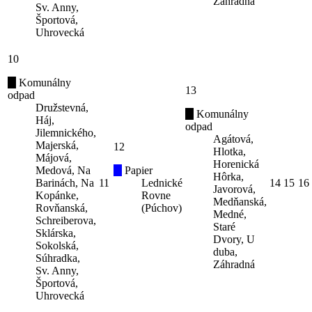
Záhradná
Sv. Anny,
Športová,
Uhrovecká
10
Komunálny
13
odpad
Družstevná,
Komunálny
Háj,
odpad
Jilemnického,
Agátová,
Majerská,
12
Hlotka,
Májová,
Horenická
Medová, Na
Papier
Hôrka,
Barinách, Na
11
Lednické
14
15
16
Javorová,
Kopánke,
Rovne
Medňanská,
Rovňanská,
(Púchov)
Medné,
Schreiberova,
Staré
Sklárska,
Dvory, U
Sokolská,
duba,
Súhradka,
Záhradná
Sv. Anny,
Športová,
Uhrovecká