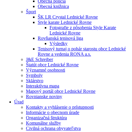
Obecná polícia
Obecná knižnica
Šport
ŠK LR Crystal Lednické Rovne
Style karate Lednické Rovne
Fotografie z pôsobenia Style Karate
Lednické Rovne
Rovňanská tenisová liga
Výsledky
Tenisový turnaj o pohár starostu obce Lednické
Rovne a vedenia RONA a.s.
J&E Schreiber
Štatút obce Lednické Rovne
Významné osobnosti
Symboly
Sklárstvo
Interaktívna mapa
Mapový portál obce Lednické Rovne
Rovnianske noviny
Úrad
Kontakty a vyhlásenie o prístupnosti
Informácie o obecnom úrade
Organizačná štruktúra
Komunálne služby
Civilná ochrana obyvateľstva