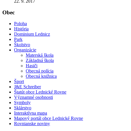
22. 9. 2017
Obec
Poloha
História
Dominium Lednicz
Park
Školstvo
Organizácie
Materská škola
Základná škola
Hasiči
Obecná polícia
Obecná knižnica
Šport
J&E Schreiber
Štatút obce Lednické Rovne
Významné osobnosti
Symboly
Sklárstvo
Interaktívna mapa
Mapový portál obce Lednické Rovne
Rovnianske noviny