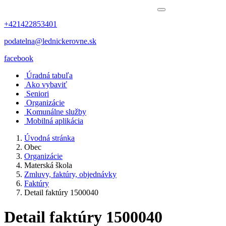
+421422853401
podatelna@lednickerovne.sk
facebook
Úradná tabuľa
Ako vybaviť
Seniori
Organizácie
Komunálne služby
Mobilná aplikácia
Úvodná stránka
Obec
Organizácie
Materská škola
Zmluvy, faktúry, objednávky
Faktúry
Detail faktúry 1500040
Detail faktúry 1500040