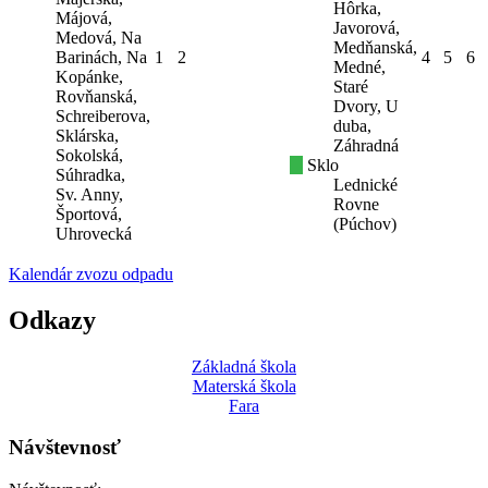
Hôrka,
Májová,
Javorová,
Medová, Na
Medňanská,
Barinách, Na
1
2
4
5
6
Medné,
Kopánke,
Staré
Rovňanská,
Dvory, U
Schreiberova,
duba,
Sklárska,
Záhradná
Sokolská,
Sklo
Súhradka,
Lednické
Sv. Anny,
Rovne
Športová,
(Púchov)
Uhrovecká
Kalendár zvozu odpadu
Odkazy
Základná škola
Materská škola
Fara
Návštevnosť