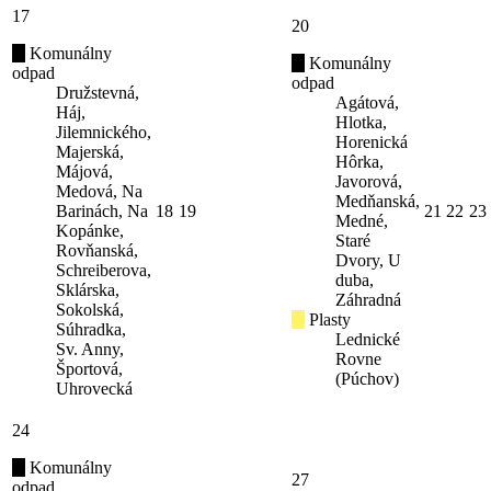
17
20
Komunálny
Komunálny
odpad
odpad
Družstevná,
Agátová,
Háj,
Hlotka,
Jilemnického,
Horenická
Majerská,
Hôrka,
Májová,
Javorová,
Medová, Na
Medňanská,
Barinách, Na
18
19
21
22
23
Medné,
Kopánke,
Staré
Rovňanská,
Dvory, U
Schreiberova,
duba,
Sklárska,
Záhradná
Sokolská,
Plasty
Súhradka,
Lednické
Sv. Anny,
Rovne
Športová,
(Púchov)
Uhrovecká
24
Komunálny
27
odpad