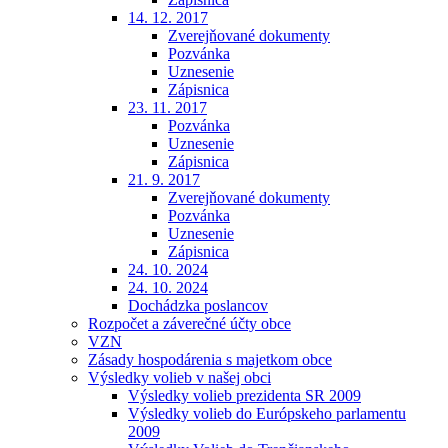
14. 12. 2017
Zverejňované dokumenty
Pozvánka
Uznesenie
Zápisnica
23. 11. 2017
Pozvánka
Uznesenie
Zápisnica
21. 9. 2017
Zverejňované dokumenty
Pozvánka
Uznesenie
Zápisnica
24. 10. 2024
24. 10. 2024
Dochádzka poslancov
Rozpočet a záverečné účty obce
VZN
Zásady hospodárenia s majetkom obce
Výsledky volieb v našej obci
Výsledky volieb prezidenta SR 2009
Výsledky volieb do Európskeho parlamentu
2009