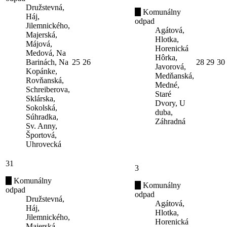
Družstevná,
Komunálny
Háj,
odpad
Jilemnického,
Agátová,
Majerská,
Hlotka,
Májová,
Horenická
Medová, Na
Hôrka,
Barinách, Na
25
26
28
29
30
Javorová,
Kopánke,
Medňanská,
Rovňanská,
Medné,
Schreiberova,
Staré
Sklárska,
Dvory, U
Sokolská,
duba,
Súhradka,
Záhradná
Sv. Anny,
Športová,
Uhrovecká
31
3
Komunálny
Komunálny
odpad
odpad
Družstevná,
Agátová,
Háj,
Hlotka,
Jilemnického,
Horenická
Majerská,