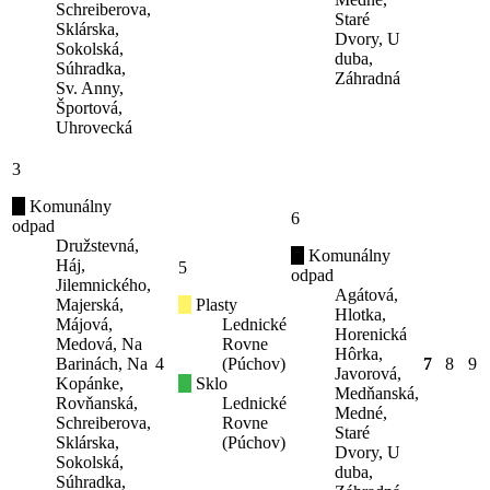
Schreiberova,
Staré
Sklárska,
Dvory, U
Sokolská,
duba,
Súhradka,
Záhradná
Sv. Anny,
Športová,
Uhrovecká
3
Komunálny
6
odpad
Družstevná,
Komunálny
Háj,
5
odpad
Jilemnického,
Agátová,
Majerská,
Plasty
Hlotka,
Májová,
Lednické
Horenická
Medová, Na
Rovne
Hôrka,
Barinách, Na
4
(Púchov)
7
8
9
Javorová,
Kopánke,
Sklo
Medňanská,
Rovňanská,
Lednické
Medné,
Schreiberova,
Rovne
Staré
Sklárska,
(Púchov)
Dvory, U
Sokolská,
duba,
Súhradka,