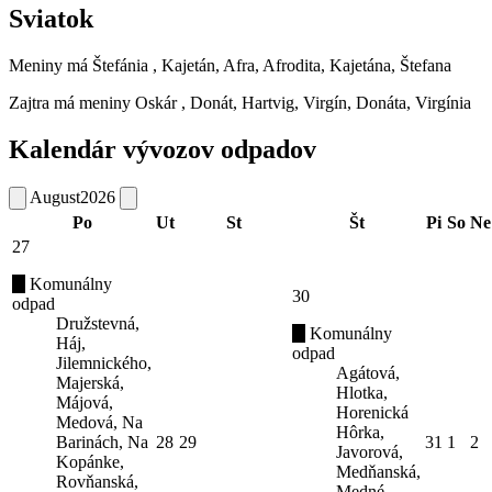
Sviatok
Meniny má
Štefánia
, Kajetán, Afra, Afrodita, Kajetána, Štefana
Zajtra má meniny
Oskár
, Donát, Hartvig, Virgín, Donáta, Virgínia
Kalendár vývozov odpadov
August
2026
Po
Ut
St
Št
Pi
So
Ne
27
Komunálny
30
odpad
Družstevná,
Komunálny
Háj,
odpad
Jilemnického,
Agátová,
Majerská,
Hlotka,
Májová,
Horenická
Medová, Na
Hôrka,
Barinách, Na
28
29
31
1
2
Javorová,
Kopánke,
Medňanská,
Rovňanská,
Medné,