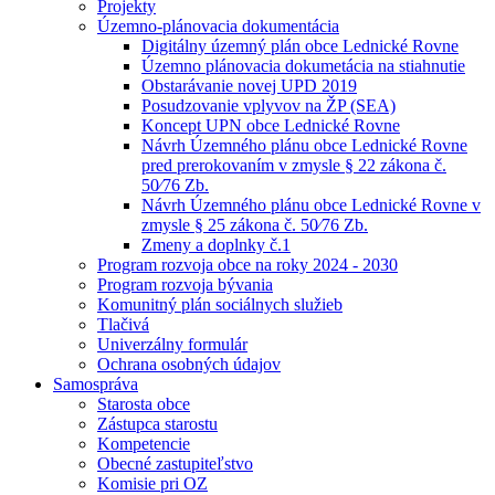
Projekty
Územno-plánovacia dokumentácia
Digitálny územný plán obce Lednické Rovne
Územno plánovacia dokumetácia na stiahnutie
Obstarávanie novej UPD 2019
Posudzovanie vplyvov na ŽP (SEA)
Koncept UPN obce Lednické Rovne
Návrh Územného plánu obce Lednické Rovne
pred prerokovaním v zmysle § 22 zákona č.
50⁄76 Zb.
Návrh Územného plánu obce Lednické Rovne v
zmysle § 25 zákona č. 50⁄76 Zb.
Zmeny a doplnky č.1
Program rozvoja obce na roky 2024 - 2030
Program rozvoja bývania
Komunitný plán sociálnych služieb
Tlačivá
Univerzálny formulár
Ochrana osobných údajov
Samospráva
Starosta obce
Zástupca starostu
Kompetencie
Obecné zastupiteľstvo
Komisie pri OZ