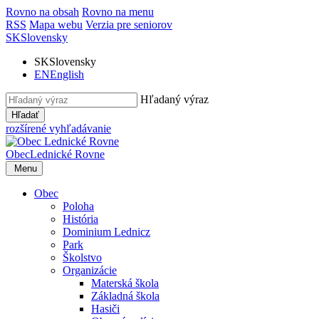
Rovno na obsah
Rovno na menu
RSS
Mapa webu
Verzia pre seniorov
SK
Slovensky
SK
Slovensky
EN
English
Hľadaný výraz
Hľadať
rozšírené vyhľadávanie
Obec
Lednické Rovne
Menu
Obec
Poloha
História
Dominium Lednicz
Park
Školstvo
Organizácie
Materská škola
Základná škola
Hasiči