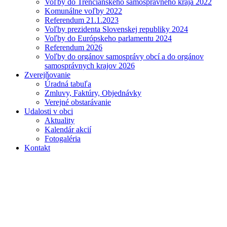
Voľby do Trenčianskeho samosprávneho kraja 2022
Komunálne voľby 2022
Referendum 21.1.2023
Voľby prezidenta Slovenskej republiky 2024
Voľby do Európskeho parlamentu 2024
Referendum 2026
Voľby do orgánov samosprávy obcí a do orgánov
samosprávnych krajov 2026
Zverejňovanie
Úradná tabuľa
Zmluvy, Faktúry, Objednávky
Verejné obstarávanie
Udalosti v obci
Aktuality
Kalendár akcií
Fotogaléria
Kontakt