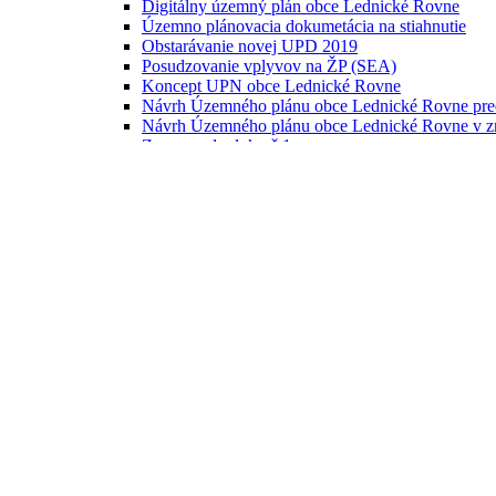
Digitálny územný plán obce Lednické Rovne
Územno plánovacia dokumetácia na stiahnutie
Obstarávanie novej UPD 2019
Posudzovanie vplyvov na ŽP (SEA)
Koncept UPN obce Lednické Rovne
Návrh Územného plánu obce Lednické Rovne pred 
Návrh Územného plánu obce Lednické Rovne v zm
Zmeny a doplnky č.1
Program rozvoja obce na roky 2024 - 2030
Program rozvoja bývania
Komunitný plán sociálnych služieb
Tlačivá
Univerzálny formulár
Ochrana osobných údajov
Samospráva
Starosta obce
Zástupca starostu
Kompetencie
Obecné zastupiteľstvo
Komisie pri OZ
Kontrolór obce
Zasadnutia OZ
25. 6. 2026
Pozvánka
Dochádzka poslancov