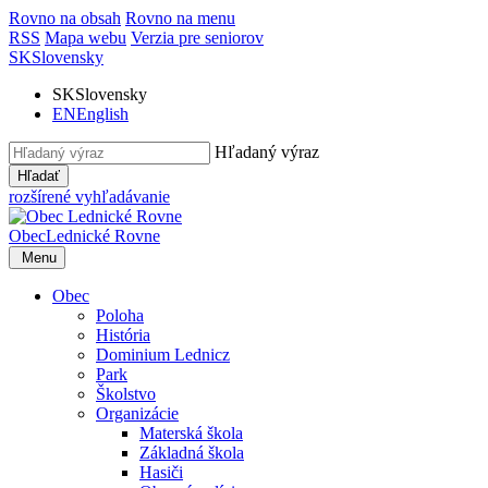
Rovno na obsah
Rovno na menu
RSS
Mapa webu
Verzia pre seniorov
SK
Slovensky
SK
Slovensky
EN
English
Hľadaný výraz
Hľadať
rozšírené vyhľadávanie
Obec
Lednické Rovne
Menu
Obec
Poloha
História
Dominium Lednicz
Park
Školstvo
Organizácie
Materská škola
Základná škola
Hasiči