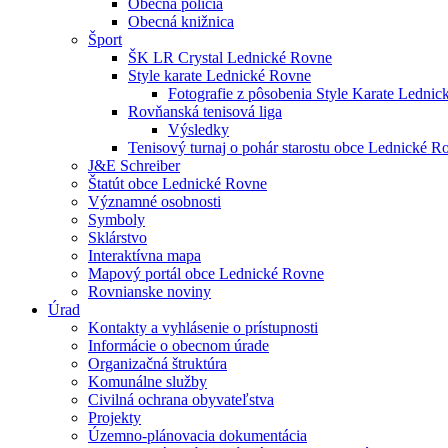
Obecná polícia
Obecná knižnica
Šport
ŠK LR Crystal Lednické Rovne
Style karate Lednické Rovne
Fotografie z pôsobenia Style Karate Ledni
Rovňanská tenisová liga
Výsledky
Tenisový turnaj o pohár starostu obce Lednické 
J&E Schreiber
Štatút obce Lednické Rovne
Významné osobnosti
Symboly
Sklárstvo
Interaktívna mapa
Mapový portál obce Lednické Rovne
Rovnianske noviny
Úrad
Kontakty a vyhlásenie o prístupnosti
Informácie o obecnom úrade
Organizačná štruktúra
Komunálne služby
Civilná ochrana obyvateľstva
Projekty
Územno-plánovacia dokumentácia