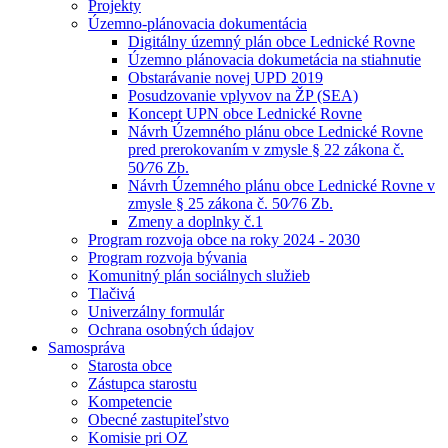
Projekty
Územno-plánovacia dokumentácia
Digitálny územný plán obce Lednické Rovne
Územno plánovacia dokumetácia na stiahnutie
Obstarávanie novej UPD 2019
Posudzovanie vplyvov na ŽP (SEA)
Koncept UPN obce Lednické Rovne
Návrh Územného plánu obce Lednické Rovne
pred prerokovaním v zmysle § 22 zákona č.
50⁄76 Zb.
Návrh Územného plánu obce Lednické Rovne v
zmysle § 25 zákona č. 50⁄76 Zb.
Zmeny a doplnky č.1
Program rozvoja obce na roky 2024 - 2030
Program rozvoja bývania
Komunitný plán sociálnych služieb
Tlačivá
Univerzálny formulár
Ochrana osobných údajov
Samospráva
Starosta obce
Zástupca starostu
Kompetencie
Obecné zastupiteľstvo
Komisie pri OZ