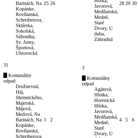
Hôrka,
Barinách, Na
25
26
28
29
30
Javorová,
Kopánke,
Medňanská,
Rovňanská,
Medné,
Schreiberova,
Staré
Sklárska,
Dvory, U
Sokolská,
duba,
Súhradka,
Záhradná
Sv. Anny,
Športová,
Uhrovecká
31
3
Komunálny
Komunálny
odpad
odpad
Družstevná,
Agátová,
Háj,
Hlotka,
Jilemnického,
Horenická
Majerská,
Hôrka,
Májová,
Javorová,
Medová, Na
Medňanská,
Barinách, Na
1
2
4
5
6
Medné,
Kopánke,
Staré
Rovňanská,
Dvory, U
Schreiberova,