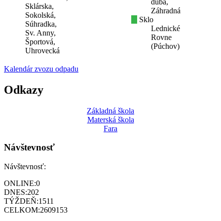
duba,
Sklárska,
Záhradná
Sokolská,
Sklo
Súhradka,
Lednické
Sv. Anny,
Rovne
Športová,
(Púchov)
Uhrovecká
Kalendár zvozu odpadu
Odkazy
Základná škola
Materská škola
Fara
Návštevnosť
Návštevnosť:
ONLINE:
0
DNES:
202
TÝŽDEŇ:
1511
CELKOM:
2609153