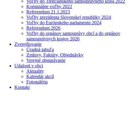
Voľby do Trenčianskeho samosprávneho kraja 2022
Komunálne voľby 2022
Referendum 21.1.2023
Voľby prezidenta Slovenskej republiky 2024
Voľby do Európskeho parlamentu 2024
Referendum 2026
Voľby do orgánov samosprávy obcí a do orgánov
samosprávnych krajov 2026
Zverejňovanie
Úradná tabuľa
Zmluvy, Faktúry, Objednávky
Verejné obstarávanie
Udalosti v obci
Aktuality
Kalendár akcií
Fotogaléria
Kontakt