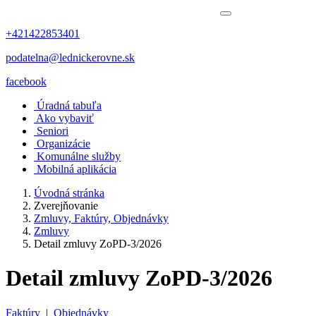
+421422853401
podatelna@lednickerovne.sk
facebook
Úradná tabuľa
Ako vybaviť
Seniori
Organizácie
Komunálne služby
Mobilná aplikácia
Úvodná stránka
Zverejňovanie
Zmluvy, Faktúry, Objednávky
Zmluvy
Detail zmluvy ZoPD-3/2026
Detail zmluvy ZoPD-3/2026
Faktúry
|
Objednávky