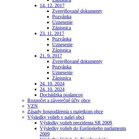
14. 12. 2017
Zverejňované dokumenty
Pozvánka
Uznesenie
Zápisnica
23. 11. 2017
Pozvánka
Uznesenie
Zápisnica
21. 9. 2017
Zverejňované dokumenty
Pozvánka
Uznesenie
Zápisnica
24. 10. 2024
24. 10. 2024
Dochádzka poslancov
Rozpočet a záverečné účty obce
VZN
Zásady hospodárenia s majetkom obce
Výsledky volieb v našej obci
Výsledky volieb prezidenta SR 2009
Výsledky volieb do Európskeho parlamentu
2009