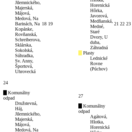
Jilemnického,
Horenická
Majerská,
Hôrka,
Májová,
Javorová,
Medová, Na
Medňanská,
Barinách, Na
18
19
21
22
23
Medné,
Kopánke,
Staré
Rovňanská,
Dvory, U
Schreiberova,
duba,
Sklárska,
Záhradná
Sokolská,
Plasty
Súhradka,
Lednické
Sv. Anny,
Rovne
Športová,
(Púchov)
Uhrovecká
24
Komunálny
27
odpad
Družstevná,
Komunálny
Háj,
odpad
Jilemnického,
Agátová,
Majerská,
Hlotka,
Májová,
Horenická
Medová, Na