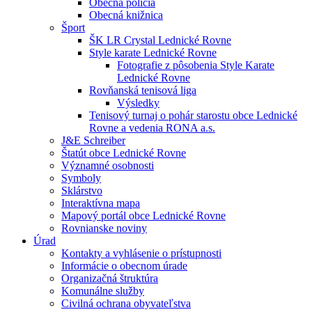
Obecná polícia
Obecná knižnica
Šport
ŠK LR Crystal Lednické Rovne
Style karate Lednické Rovne
Fotografie z pôsobenia Style Karate
Lednické Rovne
Rovňanská tenisová liga
Výsledky
Tenisový turnaj o pohár starostu obce Lednické
Rovne a vedenia RONA a.s.
J&E Schreiber
Štatút obce Lednické Rovne
Významné osobnosti
Symboly
Sklárstvo
Interaktívna mapa
Mapový portál obce Lednické Rovne
Rovnianske noviny
Úrad
Kontakty a vyhlásenie o prístupnosti
Informácie o obecnom úrade
Organizačná štruktúra
Komunálne služby
Civilná ochrana obyvateľstva