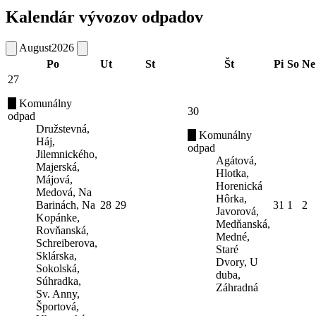
Kalendár vývozov odpadov
August
2026
Po
Ut
St
Št
Pi
So
Ne
27
Komunálny
30
odpad
Družstevná,
Komunálny
Háj,
odpad
Jilemnického,
Agátová,
Majerská,
Hlotka,
Májová,
Horenická
Medová, Na
Hôrka,
Barinách, Na
28
29
31
1
2
Javorová,
Kopánke,
Medňanská,
Rovňanská,
Medné,
Schreiberova,
Staré
Sklárska,
Dvory, U
Sokolská,
duba,
Súhradka,
Záhradná
Sv. Anny,
Športová,