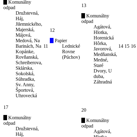
Komunálny
13
odpad
Družstevná,
Komunálny
Háj,
odpad
Jilemnického,
Agátová,
Majerská,
12
Hlotka,
Májová,
Horenická
Medová, Na
Papier
Hôrka,
Barinách, Na
11
Lednické
14
15
16
Javorová,
Kopánke,
Rovne
Medňanská,
Rovňanská,
(Púchov)
Medné,
Schreiberova,
Staré
Sklárska,
Dvory, U
Sokolská,
duba,
Súhradka,
Záhradná
Sv. Anny,
Športová,
Uhrovecká
17
20
Komunálny
Komunálny
odpad
odpad
Družstevná,
Agátová,
Háj,
Hlotka,