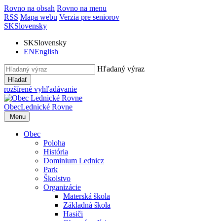
Rovno na obsah
Rovno na menu
RSS
Mapa webu
Verzia pre seniorov
SK
Slovensky
SK
Slovensky
EN
English
Hľadaný výraz
Hľadať
rozšírené vyhľadávanie
Obec
Lednické Rovne
Menu
Obec
Poloha
História
Dominium Lednicz
Park
Školstvo
Organizácie
Materská škola
Základná škola
Hasiči