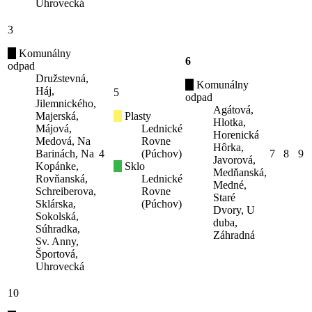
Uhrovecká
3
Komunálny
6
odpad
Družstevná,
Komunálny
Háj,
5
odpad
Jilemnického,
Agátová,
Majerská,
Plasty
Hlotka,
Májová,
Lednické
Horenická
Medová, Na
Rovne
Hôrka,
Barinách, Na
4
(Púchov)
7
8
9
Javorová,
Kopánke,
Sklo
Medňanská,
Rovňanská,
Lednické
Medné,
Schreiberova,
Rovne
Staré
Sklárska,
(Púchov)
Dvory, U
Sokolská,
duba,
Súhradka,
Záhradná
Sv. Anny,
Športová,
Uhrovecká
10