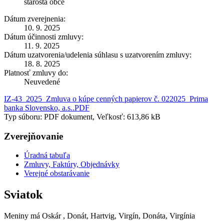
starosta obce
Dátum zverejnenia:
10. 9. 2025
Dátum účinnosti zmluvy:
11. 9. 2025
Dátum uzatvorenia/udelenia súhlasu s uzatvorením zmluvy:
18. 8. 2025
Platnosť zmluvy do:
Neuvedené
IZ-43_2025_Zmluva o kúpe cenných papierov č. 022025_Prima
banka Slovensko, a.s..PDF
Typ súboru: PDF dokument, Veľkosť: 613,86 kB
Zverejňovanie
Úradná tabuľa
Zmluvy, Faktúry, Objednávky
Verejné obstarávanie
Sviatok
Meniny má
Oskár
, Donát, Hartvig, Virgín, Donáta, Virgínia