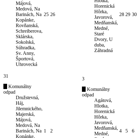
Hlotka,
Májová,
Horenická
Medová, Na
Hôrka,
Barinách, Na
25
26
28
29
30
Javorová,
Kopánke,
Medňanská,
Rovňanská,
Medné,
Schreiberova,
Staré
Sklárska,
Dvory, U
Sokolská,
duba,
Súhradka,
Záhradná
Sv. Anny,
Športová,
Uhrovecká
31
3
Komunálny
Komunálny
odpad
odpad
Družstevná,
Agátová,
Háj,
Hlotka,
Jilemnického,
Horenická
Majerská,
Hôrka,
Májová,
Javorová,
Medová, Na
Medňanská,
Barinách, Na
1
2
4
5
6
Medné,
Kopánke,