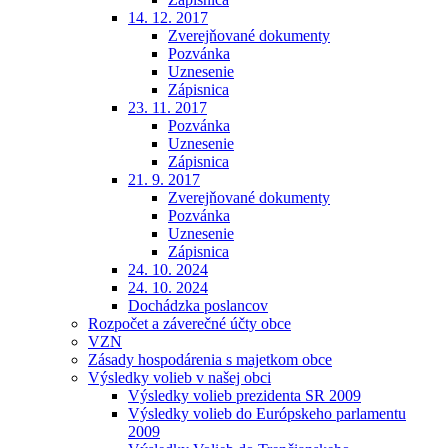
14. 12. 2017
Zverejňované dokumenty
Pozvánka
Uznesenie
Zápisnica
23. 11. 2017
Pozvánka
Uznesenie
Zápisnica
21. 9. 2017
Zverejňované dokumenty
Pozvánka
Uznesenie
Zápisnica
24. 10. 2024
24. 10. 2024
Dochádzka poslancov
Rozpočet a záverečné účty obce
VZN
Zásady hospodárenia s majetkom obce
Výsledky volieb v našej obci
Výsledky volieb prezidenta SR 2009
Výsledky volieb do Európskeho parlamentu
2009