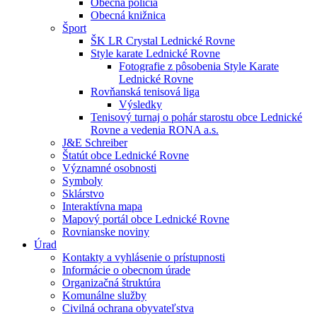
Obecná polícia
Obecná knižnica
Šport
ŠK LR Crystal Lednické Rovne
Style karate Lednické Rovne
Fotografie z pôsobenia Style Karate
Lednické Rovne
Rovňanská tenisová liga
Výsledky
Tenisový turnaj o pohár starostu obce Lednické
Rovne a vedenia RONA a.s.
J&E Schreiber
Štatút obce Lednické Rovne
Významné osobnosti
Symboly
Sklárstvo
Interaktívna mapa
Mapový portál obce Lednické Rovne
Rovnianske noviny
Úrad
Kontakty a vyhlásenie o prístupnosti
Informácie o obecnom úrade
Organizačná štruktúra
Komunálne služby
Civilná ochrana obyvateľstva