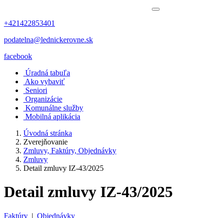
+421422853401
podatelna@lednickerovne.sk
facebook
Úradná tabuľa
Ako vybaviť
Seniori
Organizácie
Komunálne služby
Mobilná aplikácia
Úvodná stránka
Zverejňovanie
Zmluvy, Faktúry, Objednávky
Zmluvy
Detail zmluvy IZ-43/2025
Detail zmluvy IZ-43/2025
Faktúry
|
Objednávky