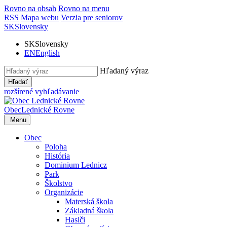
Rovno na obsah
Rovno na menu
RSS
Mapa webu
Verzia pre seniorov
SK
Slovensky
SK
Slovensky
EN
English
Hľadaný výraz
Hľadať
rozšírené vyhľadávanie
Obec
Lednické Rovne
Menu
Obec
Poloha
História
Dominium Lednicz
Park
Školstvo
Organizácie
Materská škola
Základná škola
Hasiči