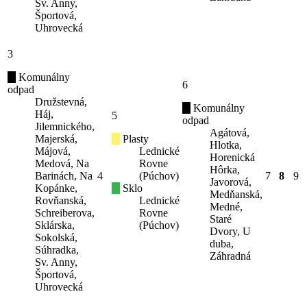
Sv. Anny,
Športová,
Uhrovecká
3
Komunálny
6
odpad
Družstevná,
Komunálny
Háj,
5
odpad
Jilemnického,
Agátová,
Majerská,
Plasty
Hlotka,
Májová,
Lednické
Horenická
Medová, Na
Rovne
Hôrka,
Barinách, Na
4
(Púchov)
7
8
9
Javorová,
Kopánke,
Sklo
Medňanská,
Rovňanská,
Lednické
Medné,
Schreiberova,
Rovne
Staré
Sklárska,
(Púchov)
Dvory, U
Sokolská,
duba,
Súhradka,
Záhradná
Sv. Anny,
Športová,
Uhrovecká