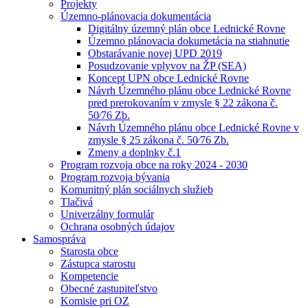
Projekty
Územno-plánovacia dokumentácia
Digitálny územný plán obce Lednické Rovne
Územno plánovacia dokumetácia na stiahnutie
Obstarávanie novej UPD 2019
Posudzovanie vplyvov na ŽP (SEA)
Koncept UPN obce Lednické Rovne
Návrh Územného plánu obce Lednické Rovne
pred prerokovaním v zmysle § 22 zákona č.
50⁄76 Zb.
Návrh Územného plánu obce Lednické Rovne v
zmysle § 25 zákona č. 50⁄76 Zb.
Zmeny a doplnky č.1
Program rozvoja obce na roky 2024 - 2030
Program rozvoja bývania
Komunitný plán sociálnych služieb
Tlačivá
Univerzálny formulár
Ochrana osobných údajov
Samospráva
Starosta obce
Zástupca starostu
Kompetencie
Obecné zastupiteľstvo
Komisie pri OZ