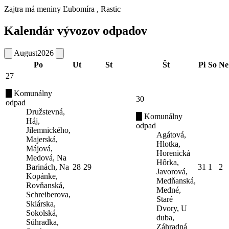
Zajtra má meniny
Ľubomíra
, Rastic
Kalendár vývozov odpadov
August
2026
Po
Ut
St
Št
Pi
So
Ne
27
Komunálny
30
odpad
Družstevná,
Komunálny
Háj,
odpad
Jilemnického,
Agátová,
Majerská,
Hlotka,
Májová,
Horenická
Medová, Na
Hôrka,
Barinách, Na
28
29
31
1
2
Javorová,
Kopánke,
Medňanská,
Rovňanská,
Medné,
Schreiberova,
Staré
Sklárska,
Dvory, U
Sokolská,
duba,
Súhradka,
Záhradná