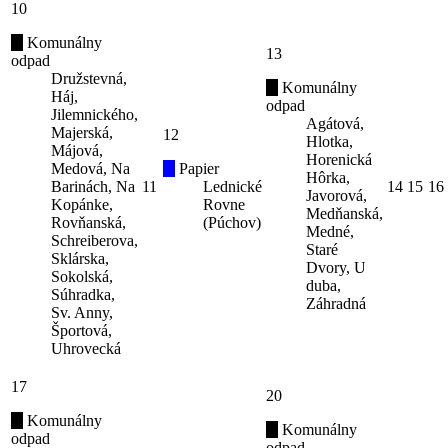
10
Komunálny
13
odpad
Družstevná,
Komunálny
Háj,
odpad
Jilemnického,
Agátová,
Majerská,
12
Hlotka,
Májová,
Horenická
Medová, Na
Papier
Hôrka,
Barinách, Na
11
Lednické
14
15
16
Javorová,
Kopánke,
Rovne
Medňanská,
Rovňanská,
(Púchov)
Medné,
Schreiberova,
Staré
Sklárska,
Dvory, U
Sokolská,
duba,
Súhradka,
Záhradná
Sv. Anny,
Športová,
Uhrovecká
17
20
Komunálny
Komunálny
odpad
odpad