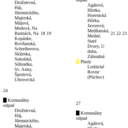
Družstevná,
Agátová,
Háj,
Hlotka,
Jilemnického,
Horenická
Majerská,
Hôrka,
Májová,
Javorová,
Medová, Na
Medňanská,
Barinách, Na
18
19
21
22
23
Medné,
Kopánke,
Staré
Rovňanská,
Dvory, U
Schreiberova,
duba,
Sklárska,
Záhradná
Sokolská,
Plasty
Súhradka,
Lednické
Sv. Anny,
Rovne
Športová,
(Púchov)
Uhrovecká
24
Komunálny
27
odpad
Družstevná,
Komunálny
Háj,
odpad
Jilemnického,
Agátová,
Majerská,