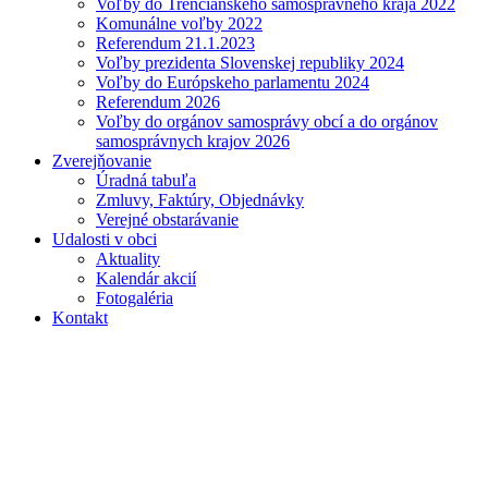
Voľby do Trenčianskeho samosprávneho kraja 2022
Komunálne voľby 2022
Referendum 21.1.2023
Voľby prezidenta Slovenskej republiky 2024
Voľby do Európskeho parlamentu 2024
Referendum 2026
Voľby do orgánov samosprávy obcí a do orgánov
samosprávnych krajov 2026
Zverejňovanie
Úradná tabuľa
Zmluvy, Faktúry, Objednávky
Verejné obstarávanie
Udalosti v obci
Aktuality
Kalendár akcií
Fotogaléria
Kontakt