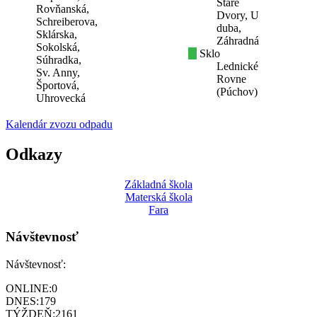
Staré
Rovňanská,
Dvory, U
Schreiberova,
duba,
Sklárska,
Záhradná
Sokolská,
Sklo
Súhradka,
Lednické
Sv. Anny,
Rovne
Športová,
(Púchov)
Uhrovecká
Kalendár zvozu odpadu
Odkazy
Základná škola
Materská škola
Fara
Návštevnosť
Návštevnosť:
ONLINE:
0
DNES:
179
TÝŽDEŇ:
2161