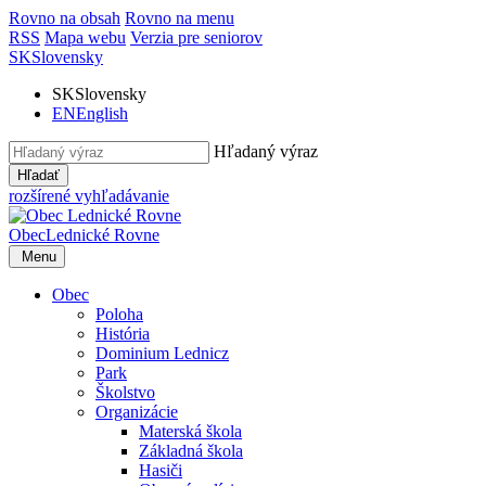
Rovno na obsah
Rovno na menu
RSS
Mapa webu
Verzia pre seniorov
SK
Slovensky
SK
Slovensky
EN
English
Hľadaný výraz
Hľadať
rozšírené vyhľadávanie
Obec
Lednické Rovne
Menu
Obec
Poloha
História
Dominium Lednicz
Park
Školstvo
Organizácie
Materská škola
Základná škola
Hasiči