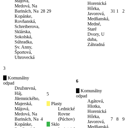
Májová,
Horenická
Medová, Na
Hôrka,
Barinách, Na
28
29
31
1
2
Javorová,
Kopánke,
Medňanská,
Rovňanská,
Medné,
Schreiberova,
Staré
Sklárska,
Dvory, U
Sokolská,
duba,
Súhradka,
Záhradná
Sv. Anny,
Športová,
Uhrovecká
3
Komunálny
6
odpad
Družstevná,
Komunálny
Háj,
5
odpad
Jilemnického,
Agátová,
Majerská,
Plasty
Hlotka,
Májová,
Lednické
Horenická
Medová, Na
Rovne
Hôrka,
Barinách, Na
4
(Púchov)
7
8
9
Javorová,
Kopánke,
Sklo
Medňanská,