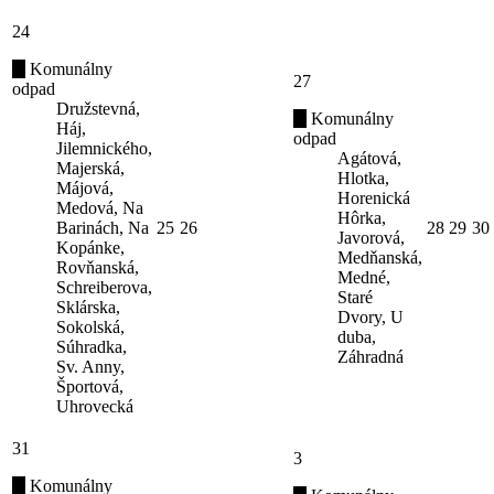
24
Komunálny
27
odpad
Družstevná,
Komunálny
Háj,
odpad
Jilemnického,
Agátová,
Majerská,
Hlotka,
Májová,
Horenická
Medová, Na
Hôrka,
Barinách, Na
25
26
28
29
30
Javorová,
Kopánke,
Medňanská,
Rovňanská,
Medné,
Schreiberova,
Staré
Sklárska,
Dvory, U
Sokolská,
duba,
Súhradka,
Záhradná
Sv. Anny,
Športová,
Uhrovecká
31
3
Komunálny