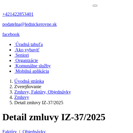
+421422853401
podatelna@lednickerovne.sk
facebook
Úradná tabuľa
Ako vybaviť
Seniori
Organizácie
Komunálne služby
Mobilná aplikácia
Úvodná stránka
Zverejňovanie
Zmluvy, Faktúry, Objednávky
Zmluvy
Detail zmluvy IZ-37/2025
Detail zmluvy IZ-37/2025
Faktúry
|
Objednávky