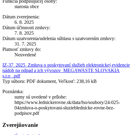
Funkcia podpisujúcej osoby:
starosta obce
Dátum zverejnenia:
6. 8. 2025
Dátum účinnosti zmluvy:
7. 8. 2025
Dátum uzatvorenia/udelenia súhlasu s uzatvorením zmluvy:
31. 7. 2025
Platnosť zmluvy do:
Neuvedené
IZ-37_2025_Zmluva o poskytovaní služieb elektronickej evidencie
nádob na odpad a ich vývozov_MEGAWASTE SLOVAKIA
s.r.o_.pdf
Typ súboru: PDF dokument, Veľkosť: 238,16 kB
Poznámka:
sumy sú uvedené v prílohe:
https://www.lednickerovne.sk/data/fso/soubory/24-025-
04zmluva-o-poskytovani-sluzieblednicke-rovne-bez-
podpisov.pdf
Zverejňovanie