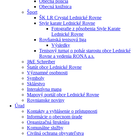
Obecná polícia
Obecná knižnica
Šport
ŠK LR Crystal Lednické Rovne
Style karate Lednické Rovne
Fotografie z pôsobenia Style Karate
Lednické Rovne
Rovňanská tenisová liga
Výsledky
Tenisový turnaj o pohár starostu obce Lednické
Rovne a vedenia RONA a.s.
J&E Schreiber
Štatút obce Lednické Rovne
Významné osobnosti
Symboly
Sklárstvo
Interaktívna mapa
Mapový portál obce Lednické Rovne
Rovnianske noviny
Úrad
Kontakty a vyhlásenie o prístupnosti
Informácie o obecnom úrade
Organizačná štruktúra
Komunálne služby
Civilná ochrana obyvateľstva