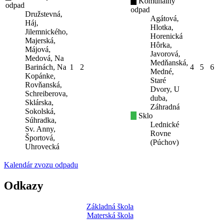
Komunálny
odpad
odpad
Družstevná,
Agátová,
Háj,
Hlotka,
Jilemnického,
Horenická
Majerská,
Hôrka,
Májová,
Javorová,
Medová, Na
Medňanská,
Barinách, Na
1
2
4
5
6
Medné,
Kopánke,
Staré
Rovňanská,
Dvory, U
Schreiberova,
duba,
Sklárska,
Záhradná
Sokolská,
Sklo
Súhradka,
Lednické
Sv. Anny,
Rovne
Športová,
(Púchov)
Uhrovecká
Kalendár zvozu odpadu
Odkazy
Základná škola
Materská škola