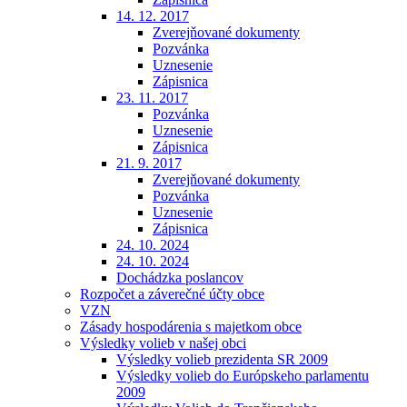
14. 12. 2017
Zverejňované dokumenty
Pozvánka
Uznesenie
Zápisnica
23. 11. 2017
Pozvánka
Uznesenie
Zápisnica
21. 9. 2017
Zverejňované dokumenty
Pozvánka
Uznesenie
Zápisnica
24. 10. 2024
24. 10. 2024
Dochádzka poslancov
Rozpočet a záverečné účty obce
VZN
Zásady hospodárenia s majetkom obce
Výsledky volieb v našej obci
Výsledky volieb prezidenta SR 2009
Výsledky volieb do Európskeho parlamentu
2009