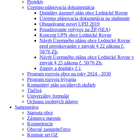
Projekty
Územno-plánovacia dokumentácia
Digitálny územný plán obce Lednické Rovne
Územno plánovacia dokumetácia na stiahnutie
Obstarávanie novej UPD 2019
Posudzovanie vplyvov na ŽP (SEA)
Koncept UPN obce Lednické Rovne
Návrh Územného plánu obce Lednické Rovne
pred prerokovaním v zmysle § 22 zákona č.
50⁄76 Zb.
Návrh Územného plánu obce Lednické Rovne v
zmysle § 25 zákona č. 50⁄76 Zb.
Zmeny a doplnky č.1
Program rozvoja obce na roky 2024 - 2030
Program rozvoja bývania
Komunitný plán sociálnych služieb
Tlačivá
Univerzálny formulár
Ochrana osobných údajov
Samospráva
Starosta obce
Zástupca starostu
Kompetencie
Obecné zastupiteľstvo
Komisie pri OZ