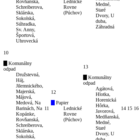
Rovňanská,
Lednické
Medné,
Schreiberova,
Rovne
Staré
Sklárska,
(Púchov)
Dvory, U
Sokolská,
duba,
Súhradka,
Záhradná
Sv. Anny,
Športová,
Uhrovecká
10
Komunálny
13
odpad
Družstevná,
Komunálny
Háj,
odpad
Jilemnického,
Agátová,
Majerská,
12
Hlotka,
Májová,
Horenická
Medová, Na
Papier
Hôrka,
Barinách, Na
11
Lednické
14
15
16
Javorová,
Kopánke,
Rovne
Medňanská,
Rovňanská,
(Púchov)
Medné,
Schreiberova,
Staré
Sklárska,
Dvory, U
Sokolská,
duba,