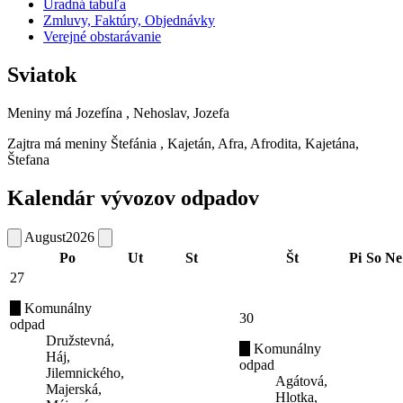
Úradná tabuľa
Zmluvy, Faktúry, Objednávky
Verejné obstarávanie
Sviatok
Meniny má
Jozefína
, Nehoslav, Jozefa
Zajtra má meniny
Štefánia
, Kajetán, Afra, Afrodita, Kajetána,
Štefana
Kalendár vývozov odpadov
August
2026
Po
Ut
St
Št
Pi
So
Ne
27
Komunálny
30
odpad
Družstevná,
Komunálny
Háj,
odpad
Jilemnického,
Agátová,
Majerská,
Hlotka,