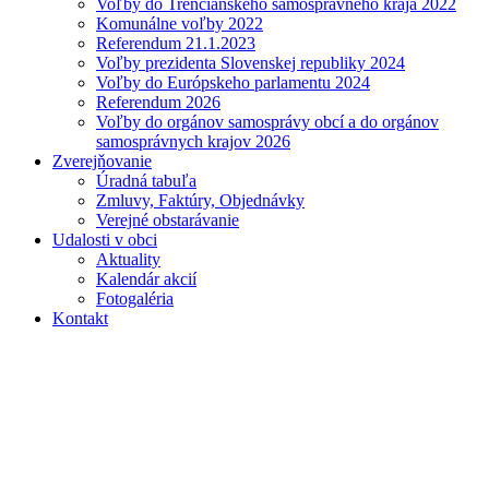
Voľby do Trenčianskeho samosprávneho kraja 2022
Komunálne voľby 2022
Referendum 21.1.2023
Voľby prezidenta Slovenskej republiky 2024
Voľby do Európskeho parlamentu 2024
Referendum 2026
Voľby do orgánov samosprávy obcí a do orgánov
samosprávnych krajov 2026
Zverejňovanie
Úradná tabuľa
Zmluvy, Faktúry, Objednávky
Verejné obstarávanie
Udalosti v obci
Aktuality
Kalendár akcií
Fotogaléria
Kontakt