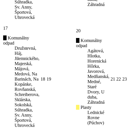
Súhradka,
Záhradná
Sv. Anny,
Športová,
Uhrovecká
17
20
Komunálny
Komunálny
odpad
odpad
Družstevná,
Agátová,
Háj,
Hlotka,
Jilemnického,
Horenická
Majerská,
Hôrka,
Májová,
Javorová,
Medová, Na
Medňanská,
Barinách, Na
18
19
21
22
23
Medné,
Kopánke,
Staré
Rovňanská,
Dvory, U
Schreiberova,
duba,
Sklárska,
Záhradná
Sokolská,
Plasty
Súhradka,
Lednické
Sv. Anny,
Rovne
Športová,
(Púchov)
Uhrovecká