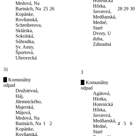
Horenická
Medová, Na
Hôrka,
Barinách, Na
25
26
28
29
30
Javorová,
Kopánke,
Medňanská,
Rovňanská,
Medné,
Schreiberova,
Staré
Sklárska,
Dvory, U
Sokolská,
duba,
Súhradka,
Záhradná
Sv. Anny,
Športová,
Uhrovecká
31
3
Komunálny
Komunálny
odpad
odpad
Družstevná,
Agátová,
Háj,
Hlotka,
Jilemnického,
Horenická
Majerská,
Hôrka,
Májová,
Javorová,
Medová, Na
Medňanská,
Barinách, Na
1
2
4
5
6
Medné,
Kopánke,
Staré
Rovňanská,