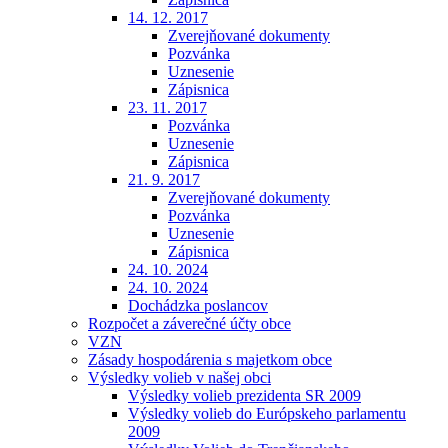
14. 12. 2017
Zverejňované dokumenty
Pozvánka
Uznesenie
Zápisnica
23. 11. 2017
Pozvánka
Uznesenie
Zápisnica
21. 9. 2017
Zverejňované dokumenty
Pozvánka
Uznesenie
Zápisnica
24. 10. 2024
24. 10. 2024
Dochádzka poslancov
Rozpočet a záverečné účty obce
VZN
Zásady hospodárenia s majetkom obce
Výsledky volieb v našej obci
Výsledky volieb prezidenta SR 2009
Výsledky volieb do Európskeho parlamentu
2009