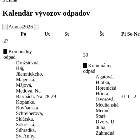
Kalendár vývozov odpadov
August
2026
Po
Ut
St
Št
Pi
So
Ne
27
Komunálny
30
odpad
Družstevná,
Komunálny
Háj,
odpad
Jilemnického,
Agátová,
Majerská,
Hlotka,
Májová,
Horenická
Medová, Na
Hôrka,
Barinách, Na
28
29
31
1
2
Javorová,
Kopánke,
Medňanská,
Rovňanská,
Medné,
Schreiberova,
Staré
Sklárska,
Dvory, U
Sokolská,
duba,
Súhradka,
Záhradná
Sv. Anny,