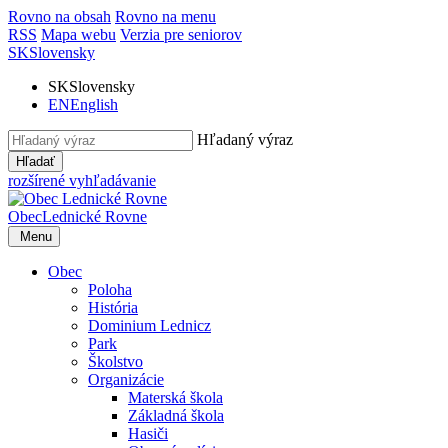
Rovno na obsah
Rovno na menu
RSS
Mapa webu
Verzia pre seniorov
SK
Slovensky
SK
Slovensky
EN
English
Hľadaný výraz
Hľadať
rozšírené vyhľadávanie
Obec
Lednické Rovne
Menu
Obec
Poloha
História
Dominium Lednicz
Park
Školstvo
Organizácie
Materská škola
Základná škola
Hasiči