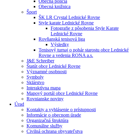
Obecná polícia
Obecná knižnica
Šport
ŠK LR Crystal Lednické Rovne
Style karate Lednické Rovne
Fotografie z pôsobenia Style Karate
Lednické Rovne
Rovňanská tenisová liga
Výsledky
Tenisový turnaj o pohár starostu obce Lednické
Rovne a vedenia RONA a.s.
J&E Schreiber
Štatút obce Lednické Rovne
Významné osobnosti
Symboly
Sklárstvo
Interaktívna mapa
Mapový portál obce Lednické Rovne
Rovnianske noviny
Úrad
Kontakty a vyhlásenie o prístupnosti
Informácie o obecnom úrade
Organizačná štruktúra
Komunálne služby
Civilná ochrana obyvateľstva