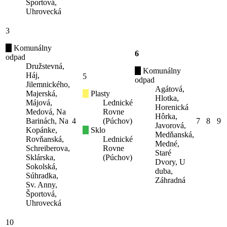
Športová,
Uhrovecká
3
Komunálny
6
odpad
Družstevná,
Komunálny
Háj,
5
odpad
Jilemnického,
Agátová,
Majerská,
Plasty
Hlotka,
Májová,
Lednické
Horenická
Medová, Na
Rovne
Hôrka,
Barinách, Na
4
(Púchov)
7
8
9
Javorová,
Kopánke,
Sklo
Medňanská,
Rovňanská,
Lednické
Medné,
Schreiberova,
Rovne
Staré
Sklárska,
(Púchov)
Dvory, U
Sokolská,
duba,
Súhradka,
Záhradná
Sv. Anny,
Športová,
Uhrovecká
10