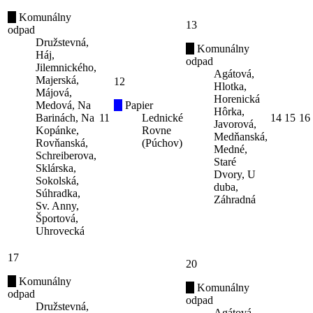
Komunálny
13
odpad
Družstevná,
Komunálny
Háj,
odpad
Jilemnického,
Agátová,
Majerská,
12
Hlotka,
Májová,
Horenická
Medová, Na
Papier
Hôrka,
Barinách, Na
11
Lednické
14
15
16
Javorová,
Kopánke,
Rovne
Medňanská,
Rovňanská,
(Púchov)
Medné,
Schreiberova,
Staré
Sklárska,
Dvory, U
Sokolská,
duba,
Súhradka,
Záhradná
Sv. Anny,
Športová,
Uhrovecká
17
20
Komunálny
Komunálny
odpad
odpad
Družstevná,
Agátová,