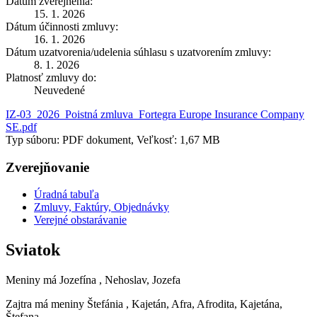
Dátum zverejnenia:
15. 1. 2026
Dátum účinnosti zmluvy:
16. 1. 2026
Dátum uzatvorenia/udelenia súhlasu s uzatvorením zmluvy:
8. 1. 2026
Platnosť zmluvy do:
Neuvedené
IZ-03_2026_Poistná zmluva_Fortegra Europe Insurance Company
SE.pdf
Typ súboru: PDF dokument, Veľkosť: 1,67 MB
Zverejňovanie
Úradná tabuľa
Zmluvy, Faktúry, Objednávky
Verejné obstarávanie
Sviatok
Meniny má
Jozefína
, Nehoslav, Jozefa
Zajtra má meniny
Štefánia
, Kajetán, Afra, Afrodita, Kajetána,
Štefana