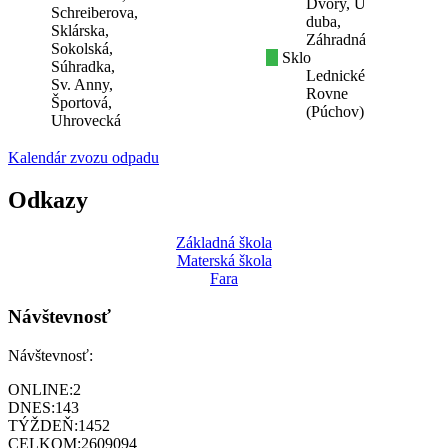
Dvory, U
Schreiberova,
duba,
Sklárska,
Záhradná
Sokolská,
Sklo
Súhradka,
Lednické
Sv. Anny,
Rovne
Športová,
(Púchov)
Uhrovecká
Kalendár zvozu odpadu
Odkazy
Základná škola
Materská škola
Fara
Návštevnosť
Návštevnosť:
ONLINE:
2
DNES:
143
TÝŽDEŇ:
1452
CELKOM:
2609094