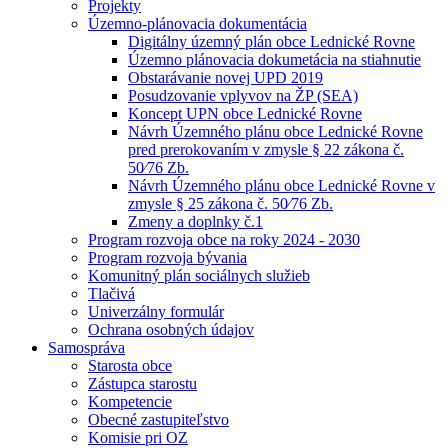
Projekty
Územno-plánovacia dokumentácia
Digitálny územný plán obce Lednické Rovne
Územno plánovacia dokumetácia na stiahnutie
Obstarávanie novej UPD 2019
Posudzovanie vplyvov na ŽP (SEA)
Koncept UPN obce Lednické Rovne
Návrh Územného plánu obce Lednické Rovne
pred prerokovaním v zmysle § 22 zákona č.
50⁄76 Zb.
Návrh Územného plánu obce Lednické Rovne v
zmysle § 25 zákona č. 50⁄76 Zb.
Zmeny a doplnky č.1
Program rozvoja obce na roky 2024 - 2030
Program rozvoja bývania
Komunitný plán sociálnych služieb
Tlačivá
Univerzálny formulár
Ochrana osobných údajov
Samospráva
Starosta obce
Zástupca starostu
Kompetencie
Obecné zastupiteľstvo
Komisie pri OZ