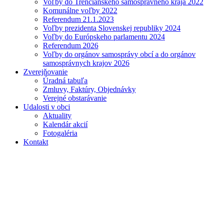
Voľby do Trenčianskeho samosprávneho kraja 2022
Komunálne voľby 2022
Referendum 21.1.2023
Voľby prezidenta Slovenskej republiky 2024
Voľby do Európskeho parlamentu 2024
Referendum 2026
Voľby do orgánov samosprávy obcí a do orgánov
samosprávnych krajov 2026
Zverejňovanie
Úradná tabuľa
Zmluvy, Faktúry, Objednávky
Verejné obstarávanie
Udalosti v obci
Aktuality
Kalendár akcií
Fotogaléria
Kontakt