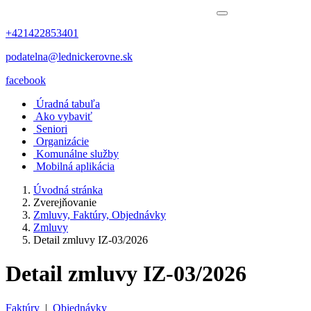
+421422853401
podatelna@lednickerovne.sk
facebook
Úradná tabuľa
Ako vybaviť
Seniori
Organizácie
Komunálne služby
Mobilná aplikácia
Úvodná stránka
Zverejňovanie
Zmluvy, Faktúry, Objednávky
Zmluvy
Detail zmluvy IZ-03/2026
Detail zmluvy IZ-03/2026
Faktúry
|
Objednávky