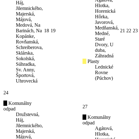
Háj,
Hlotka,
Jilemnického,
Horenická
Majerská,
Hôrka,
Májová,
Javorová,
Medová, Na
Medňanská,
Barinách, Na
18
19
21
22
23
Medné,
Kopánke,
Staré
Rovňanská,
Dvory, U
Schreiberova,
duba,
Sklárska,
Záhradná
Sokolská,
Plasty
Súhradka,
Lednické
Sv. Anny,
Rovne
Športová,
(Púchov)
Uhrovecká
24
Komunálny
27
odpad
Družstevná,
Komunálny
Háj,
odpad
Jilemnického,
Agátová,
Majerská,
Hlotka,
Májová,