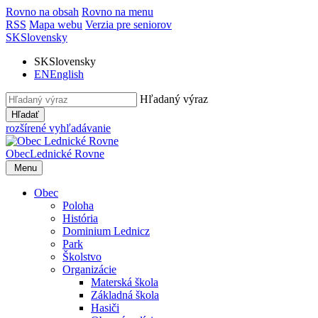
Rovno na obsah
Rovno na menu
RSS
Mapa webu
Verzia pre seniorov
SK
Slovensky
SK
Slovensky
EN
English
Hľadaný výraz
Hľadať
rozšírené vyhľadávanie
Obec
Lednické Rovne
Menu
Obec
Poloha
História
Dominium Lednicz
Park
Školstvo
Organizácie
Materská škola
Základná škola
Hasiči