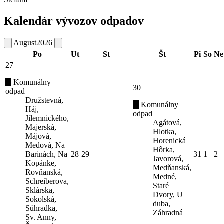
Kalendár vývozov odpadov
August
2026
Po
Ut
St
Št
Pi
So
Ne
27
Komunálny
30
odpad
Družstevná,
Komunálny
Háj,
odpad
Jilemnického,
Agátová,
Majerská,
Hlotka,
Májová,
Horenická
Medová, Na
Hôrka,
Barinách, Na
28
29
31
1
2
Javorová,
Kopánke,
Medňanská,
Rovňanská,
Medné,
Schreiberova,
Staré
Sklárska,
Dvory, U
Sokolská,
duba,
Súhradka,
Záhradná
Sv. Anny,