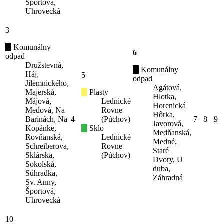
Športová,
Uhrovecká
3
Komunálny
6
odpad
Družstevná,
Komunálny
Háj,
5
odpad
Jilemnického,
Agátová,
Majerská,
Plasty
Hlotka,
Májová,
Lednické
Horenická
Medová, Na
Rovne
Hôrka,
Barinách, Na
4
(Púchov)
7
8
9
Javorová,
Kopánke,
Sklo
Medňanská,
Rovňanská,
Lednické
Medné,
Schreiberova,
Rovne
Staré
Sklárska,
(Púchov)
Dvory, U
Sokolská,
duba,
Súhradka,
Záhradná
Sv. Anny,
Športová,
Uhrovecká
10