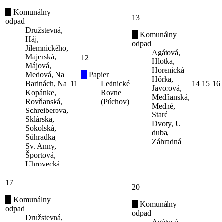
Komunálny
13
odpad
Družstevná,
Komunálny
Háj,
odpad
Jilemnického,
Agátová,
Majerská,
12
Hlotka,
Májová,
Horenická
Medová, Na
Papier
Hôrka,
Barinách, Na
11
Lednické
14
15
16
Javorová,
Kopánke,
Rovne
Medňanská,
Rovňanská,
(Púchov)
Medné,
Schreiberova,
Staré
Sklárska,
Dvory, U
Sokolská,
duba,
Súhradka,
Záhradná
Sv. Anny,
Športová,
Uhrovecká
17
20
Komunálny
Komunálny
odpad
odpad
Družstevná,
Agátová,