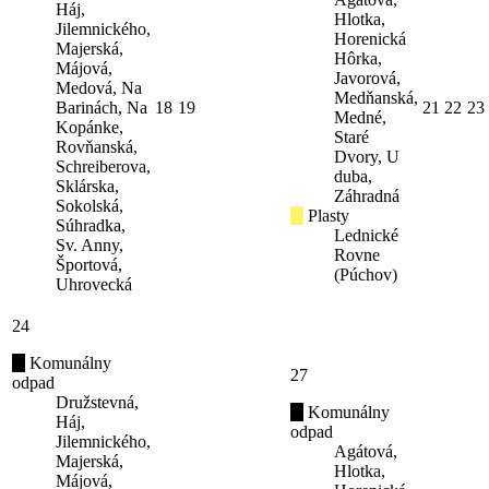
Háj,
Hlotka,
Jilemnického,
Horenická
Majerská,
Hôrka,
Májová,
Javorová,
Medová, Na
Medňanská,
Barinách, Na
18
19
21
22
23
Medné,
Kopánke,
Staré
Rovňanská,
Dvory, U
Schreiberova,
duba,
Sklárska,
Záhradná
Sokolská,
Plasty
Súhradka,
Lednické
Sv. Anny,
Rovne
Športová,
(Púchov)
Uhrovecká
24
Komunálny
27
odpad
Družstevná,
Komunálny
Háj,
odpad
Jilemnického,
Agátová,
Majerská,
Hlotka,
Májová,