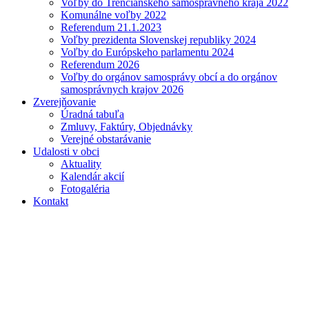
Voľby do Trenčianskeho samosprávneho kraja 2022
Komunálne voľby 2022
Referendum 21.1.2023
Voľby prezidenta Slovenskej republiky 2024
Voľby do Európskeho parlamentu 2024
Referendum 2026
Voľby do orgánov samosprávy obcí a do orgánov
samosprávnych krajov 2026
Zverejňovanie
Úradná tabuľa
Zmluvy, Faktúry, Objednávky
Verejné obstarávanie
Udalosti v obci
Aktuality
Kalendár akcií
Fotogaléria
Kontakt