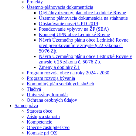
Projekty
Územno-plánovacia dokumentácia
Digitálny územný plán obce Lednické Rovne
Územno plánovacia dokumetácia na stiahnutie
Obstarávanie novej UPD 2019
Posudzovanie vplyvov na ŽP (SEA)
Koncept UPN obce Lednické Rovne
Návrh Územného plánu obce Lednické Rovne
pred prerokovaním v zmysle § 22 zákona č.
50⁄76 Zb.
Návrh Územného plánu obce Lednické Rovne v
zmysle § 25 zákona č. 50⁄76 Zb.
Zmeny a doplnky č.1
Program rozvoja obce na roky 2024 - 2030
Program rozvoja bývania
Komunitný plán sociálnych služieb
Tlačivá
Univerzálny formulár
Ochrana osobných údajov
Samospráva
Starosta obce
Zástupca starostu
Kompetencie
Obecné zastupiteľstvo
Komisie pri OZ