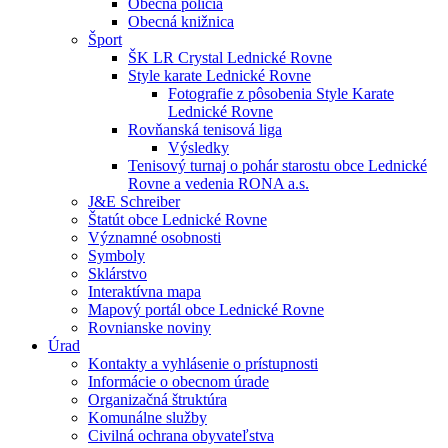
Obecná polícia
Obecná knižnica
Šport
ŠK LR Crystal Lednické Rovne
Style karate Lednické Rovne
Fotografie z pôsobenia Style Karate
Lednické Rovne
Rovňanská tenisová liga
Výsledky
Tenisový turnaj o pohár starostu obce Lednické
Rovne a vedenia RONA a.s.
J&E Schreiber
Štatút obce Lednické Rovne
Významné osobnosti
Symboly
Sklárstvo
Interaktívna mapa
Mapový portál obce Lednické Rovne
Rovnianske noviny
Úrad
Kontakty a vyhlásenie o prístupnosti
Informácie o obecnom úrade
Organizačná štruktúra
Komunálne služby
Civilná ochrana obyvateľstva