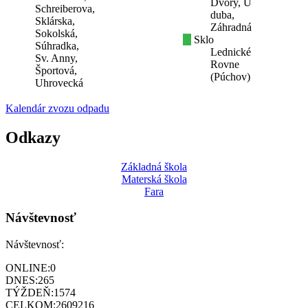
Dvory, U
Schreiberova,
duba,
Sklárska,
Záhradná
Sokolská,
Sklo
Súhradka,
Lednické
Sv. Anny,
Rovne
Športová,
(Púchov)
Uhrovecká
Kalendár zvozu odpadu
Odkazy
Základná škola
Materská škola
Fara
Návštevnosť
Návštevnosť:
ONLINE:
0
DNES:
265
TÝŽDEŇ:
1574
CELKOM:
2609216