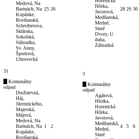
Horenická
Medová, Na
Hôrka,
Barinách, Na
25
26
28
29
30
Javorová,
Kopánke,
Medňanská,
Rovňanská,
Medné,
Schreiberova,
Staré
Sklárska,
Dvory, U
Sokolská,
duba,
Súhradka,
Záhradná
Sv. Anny,
Športová,
Uhrovecká
31
3
Komunálny
Komunálny
odpad
odpad
Družstevná,
Agátová,
Háj,
Hlotka,
Jilemnického,
Horenická
Majerská,
Hôrka,
Májová,
Javorová,
Medová, Na
Medňanská,
Barinách, Na
1
2
4
5
6
Medné,
Kopánke,
Staré
Rovňanská,