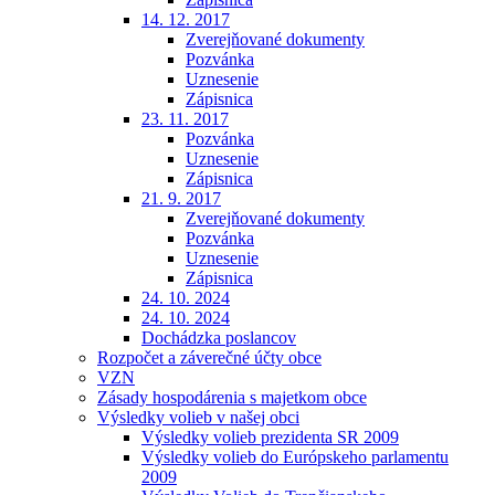
14. 12. 2017
Zverejňované dokumenty
Pozvánka
Uznesenie
Zápisnica
23. 11. 2017
Pozvánka
Uznesenie
Zápisnica
21. 9. 2017
Zverejňované dokumenty
Pozvánka
Uznesenie
Zápisnica
24. 10. 2024
24. 10. 2024
Dochádzka poslancov
Rozpočet a záverečné účty obce
VZN
Zásady hospodárenia s majetkom obce
Výsledky volieb v našej obci
Výsledky volieb prezidenta SR 2009
Výsledky volieb do Európskeho parlamentu
2009