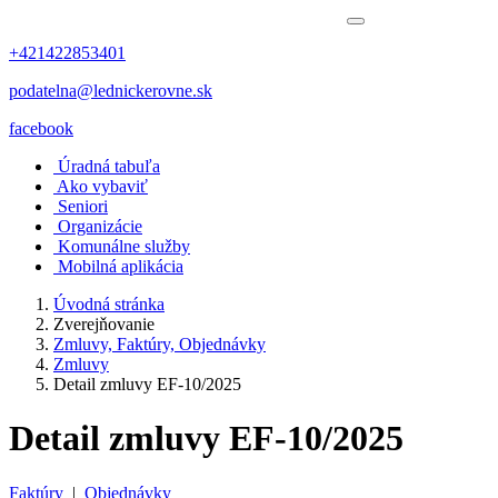
+421422853401
podatelna@lednickerovne.sk
facebook
Úradná tabuľa
Ako vybaviť
Seniori
Organizácie
Komunálne služby
Mobilná aplikácia
Úvodná stránka
Zverejňovanie
Zmluvy, Faktúry, Objednávky
Zmluvy
Detail zmluvy EF-10/2025
Detail zmluvy EF-10/2025
Faktúry
|
Objednávky