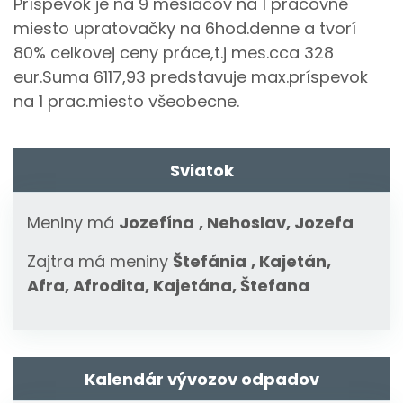
Príspevok je na 9 mesiacov na 1 pracovné
miesto upratovačky na 6hod.denne a tvorí
80% celkovej ceny práce,t.j mes.cca 328
eur.Suma 6117,93 predstavuje max.príspevok
na 1 prac.miesto všeobecne.
Sviatok
Meniny má
Jozefína
, Nehoslav, Jozefa
Zajtra má meniny
Štefánia
, Kajetán,
Afra, Afrodita, Kajetána, Štefana
Kalendár vývozov odpadov