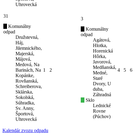
Uhrovecká
31
3
Komunálny
Komunálny
odpad
odpad
Družstevná,
Agátová,
Háj,
Hlotka,
Jilemnického,
Horenická
Majerská,
Hôrka,
Májová,
Javorová,
Medová, Na
Medňanská,
Barinách, Na
1
2
4
5
6
Medné,
Kopánke,
Staré
Rovňanská,
Dvory, U
Schreiberova,
duba,
Sklárska,
Záhradná
Sokolská,
Sklo
Súhradka,
Lednické
Sv. Anny,
Rovne
Športová,
(Púchov)
Uhrovecká
Kalendár zvozu odpadu