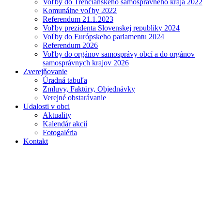
Voľby do Trenčianskeho samosprávneho kraja 2022
Komunálne voľby 2022
Referendum 21.1.2023
Voľby prezidenta Slovenskej republiky 2024
Voľby do Európskeho parlamentu 2024
Referendum 2026
Voľby do orgánov samosprávy obcí a do orgánov
samosprávnych krajov 2026
Zverejňovanie
Úradná tabuľa
Zmluvy, Faktúry, Objednávky
Verejné obstarávanie
Udalosti v obci
Aktuality
Kalendár akcií
Fotogaléria
Kontakt