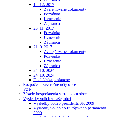
14. 12. 2017
Zverejňované dokumenty
Pozvánka
Uznesenie
Zápisnica
23. 11. 2017
Pozvánka
Uznesenie
Zápisnica
21. 9. 2017
Zverejňované dokumenty
Pozvánka
Uznesenie
Zápisnica
24. 10. 2024
24. 10. 2024
Dochádzka poslancov
Rozpočet a záverečné účty obce
VZN
Zásady hospodárenia s majetkom obce
Výsledky volieb v našej obci
Výsledky volieb prezidenta SR 2009
Výsledky volieb do Európskeho parlamentu
2009