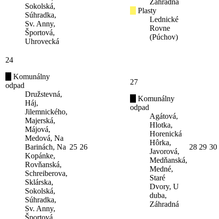
Záhradná
Sokolská,
Plasty
Súhradka,
Lednické
Sv. Anny,
Rovne
Športová,
(Púchov)
Uhrovecká
24
Komunálny
27
odpad
Družstevná,
Komunálny
Háj,
odpad
Jilemnického,
Agátová,
Majerská,
Hlotka,
Májová,
Horenická
Medová, Na
Hôrka,
Barinách, Na
25
26
28
29
30
Javorová,
Kopánke,
Medňanská,
Rovňanská,
Medné,
Schreiberova,
Staré
Sklárska,
Dvory, U
Sokolská,
duba,
Súhradka,
Záhradná
Sv. Anny,
Športová,