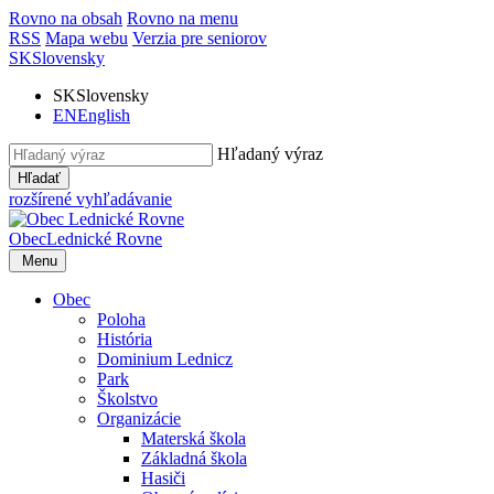
Rovno na obsah
Rovno na menu
RSS
Mapa webu
Verzia pre seniorov
SK
Slovensky
SK
Slovensky
EN
English
Hľadaný výraz
Hľadať
rozšírené vyhľadávanie
Obec
Lednické Rovne
Menu
Obec
Poloha
História
Dominium Lednicz
Park
Školstvo
Organizácie
Materská škola
Základná škola
Hasiči