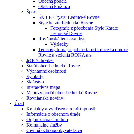
Obecná polícia
Obecná knižnica
Šport
ŠK LR Crystal Lednické Rovne
Style karate Lednické Rovne
Fotografie z pôsobenia Style Karate
Lednické Rovne
Rovňanská tenisová liga
Výsledky
Tenisový turnaj o pohár starostu obce Lednické
Rovne a vedenia RONA a.s.
J&E Schreiber
Štatút obce Lednické Rovne
Významné osobnosti
Symboly
Sklárstvo
Interaktívna mapa
Mapový portál obce Lednické Rovne
Rovnianske noviny
Úrad
Kontakty a vyhlásenie o prístupnosti
Informácie o obecnom úrade
Organizačná štruktúra
Komunálne služby
Civilná ochrana obyvateľstva