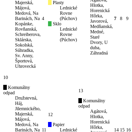
Majerská,
Plasty
Hlotka,
Májová,
Lednické
Horenická
Medová, Na
Rovne
Hôrka,
Barinách, Na
4
(Púchov)
7
8
9
Javorová,
Kopánke,
Sklo
Medňanská,
Rovňanská,
Lednické
Medné,
Schreiberova,
Rovne
Staré
Sklárska,
(Púchov)
Dvory, U
Sokolská,
duba,
Súhradka,
Záhradná
Sv. Anny,
Športová,
Uhrovecká
10
Komunálny
13
odpad
Družstevná,
Komunálny
Háj,
odpad
Jilemnického,
Agátová,
Majerská,
12
Hlotka,
Májová,
Horenická
Medová, Na
Papier
Hôrka,
Barinách, Na
11
Lednické
14
15
16