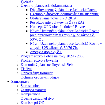
Projekty
Územno-plánovacia dokumentácia
Digitálny územný plán obce Lednické Rovne
Územno plánovacia dokumetácia na stiahnutie
Obstarávanie novej UPD 2019
Posudzovanie vplyvov na ŽP (SEA)
Koncept UPN obce Lednické Rovne
Návrh Územného plánu obce Lednické Rovne
pred prerokovaním v zmysle § 22 zákona č.
50⁄76 Zb.
Návrh Územného plánu obce Lednické Rovne v
zmysle § 25 zákona č. 50⁄76 Zb.
Zmeny a doplnky č.1
Program rozvoja obce na roky 2024 - 2030
Program rozvoja bývania
Komunitný plán sociálnych služieb
Tlačivá
Univerzálny formulár
Ochrana osobných údajov
Samospráva
Starosta obce
Zástupca starostu
Kompetencie
Obecné zastupiteľstvo
Komisie pri OZ