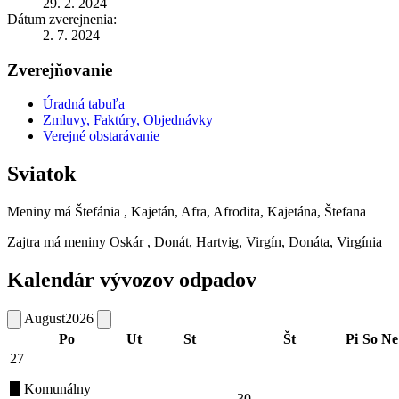
29. 2. 2024
Dátum zverejnenia:
2. 7. 2024
Zverejňovanie
Úradná tabuľa
Zmluvy, Faktúry, Objednávky
Verejné obstarávanie
Sviatok
Meniny má
Štefánia
, Kajetán, Afra, Afrodita, Kajetána, Štefana
Zajtra má meniny
Oskár
, Donát, Hartvig, Virgín, Donáta, Virgínia
Kalendár vývozov odpadov
August
2026
Po
Ut
St
Št
Pi
So
Ne
27
Komunálny
30