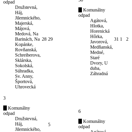
odpad
Družstevná,
Komunálny
Háj,
odpad
Jilemnického,
Agátová,
Majerská,
Hlotka,
Májová,
Horenická
Medová, Na
Hôrka,
Barinách, Na
28
29
31
1
2
Javorová,
Kopánke,
Medňanská,
Rovňanská,
Medné,
Schreiberova,
Staré
Sklárska,
Dvory, U
Sokolská,
duba,
Súhradka,
Záhradná
Sv. Anny,
Športová,
Uhrovecká
3
Komunálny
6
odpad
Družstevná,
Komunálny
Háj,
5
odpad
Jilemnického,
Agátová,