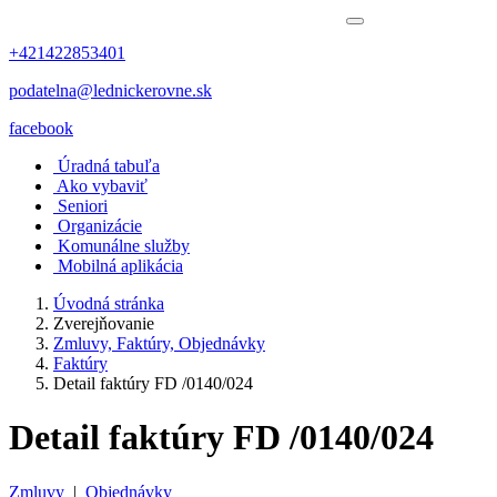
+421422853401
podatelna@lednickerovne.sk
facebook
Úradná tabuľa
Ako vybaviť
Seniori
Organizácie
Komunálne služby
Mobilná aplikácia
Úvodná stránka
Zverejňovanie
Zmluvy, Faktúry, Objednávky
Faktúry
Detail faktúry FD /0140/024
Detail faktúry FD /0140/024
Zmluvy
|
Objednávky