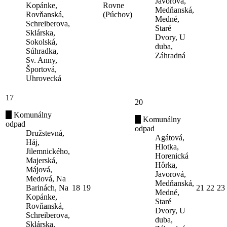
Javorová,
Kopánke,
Rovne
Medňanská,
Rovňanská,
(Púchov)
Medné,
Schreiberova,
Staré
Sklárska,
Dvory, U
Sokolská,
duba,
Súhradka,
Záhradná
Sv. Anny,
Športová,
Uhrovecká
17
20
Komunálny
Komunálny
odpad
odpad
Družstevná,
Agátová,
Háj,
Hlotka,
Jilemnického,
Horenická
Majerská,
Hôrka,
Májová,
Javorová,
Medová, Na
Medňanská,
Barinách, Na
18
19
21
22
23
Medné,
Kopánke,
Staré
Rovňanská,
Dvory, U
Schreiberova,
duba,
Sklárska,