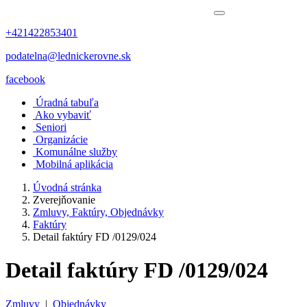
+421422853401
podatelna@lednickerovne.sk
facebook
Úradná tabuľa
Ako vybaviť
Seniori
Organizácie
Komunálne služby
Mobilná aplikácia
Úvodná stránka
Zverejňovanie
Zmluvy, Faktúry, Objednávky
Faktúry
Detail faktúry FD /0129/024
Detail faktúry FD /0129/024
Zmluvy
|
Objednávky