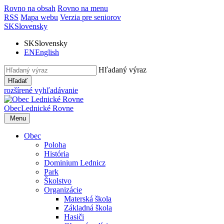
Rovno na obsah
Rovno na menu
RSS
Mapa webu
Verzia pre seniorov
SK
Slovensky
SK
Slovensky
EN
English
Hľadaný výraz
Hľadať
rozšírené vyhľadávanie
Obec
Lednické Rovne
Menu
Obec
Poloha
História
Dominium Lednicz
Park
Školstvo
Organizácie
Materská škola
Základná škola
Hasiči