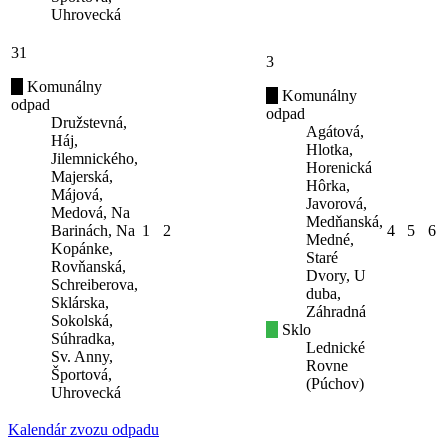
Uhrovecká
31
3
Komunálny
Komunálny
odpad
odpad
Družstevná,
Agátová,
Háj,
Hlotka,
Jilemnického,
Horenická
Majerská,
Hôrka,
Májová,
Javorová,
Medová, Na
Medňanská,
Barinách, Na
1
2
4
5
6
Medné,
Kopánke,
Staré
Rovňanská,
Dvory, U
Schreiberova,
duba,
Sklárska,
Záhradná
Sokolská,
Sklo
Súhradka,
Lednické
Sv. Anny,
Rovne
Športová,
(Púchov)
Uhrovecká
Kalendár zvozu odpadu