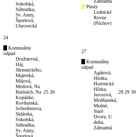
Záhradná
Sokolská,
Plasty
Súhradka,
Lednické
Sv. Anny,
Rovne
Športová,
(Púchov)
Uhrovecká
24
Komunálny
27
odpad
Družstevná,
Komunálny
Háj,
odpad
Jilemnického,
Agátová,
Majerská,
Hlotka,
Májová,
Horenická
Medová, Na
Hôrka,
Barinách, Na
25
26
28
29
30
Javorová,
Kopánke,
Medňanská,
Rovňanská,
Medné,
Schreiberova,
Staré
Sklárska,
Dvory, U
Sokolská,
duba,
Súhradka,
Záhradná
Sv. Anny,
Športová,