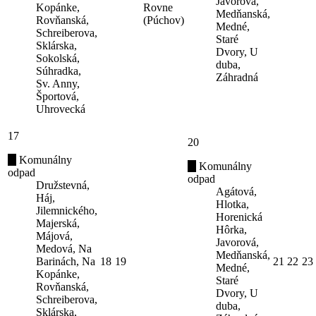
Javorová,
Kopánke,
Rovne
Medňanská,
Rovňanská,
(Púchov)
Medné,
Schreiberova,
Staré
Sklárska,
Dvory, U
Sokolská,
duba,
Súhradka,
Záhradná
Sv. Anny,
Športová,
Uhrovecká
17
20
Komunálny
Komunálny
odpad
odpad
Družstevná,
Agátová,
Háj,
Hlotka,
Jilemnického,
Horenická
Majerská,
Hôrka,
Májová,
Javorová,
Medová, Na
Medňanská,
Barinách, Na
18
19
21
22
23
Medné,
Kopánke,
Staré
Rovňanská,
Dvory, U
Schreiberova,
duba,
Sklárska,