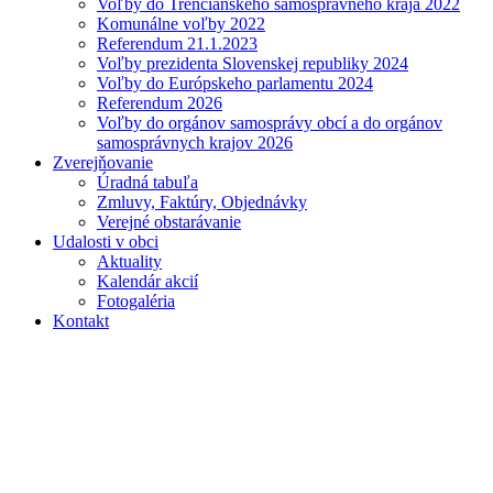
Voľby do Trenčianskeho samosprávneho kraja 2022
Komunálne voľby 2022
Referendum 21.1.2023
Voľby prezidenta Slovenskej republiky 2024
Voľby do Európskeho parlamentu 2024
Referendum 2026
Voľby do orgánov samosprávy obcí a do orgánov
samosprávnych krajov 2026
Zverejňovanie
Úradná tabuľa
Zmluvy, Faktúry, Objednávky
Verejné obstarávanie
Udalosti v obci
Aktuality
Kalendár akcií
Fotogaléria
Kontakt