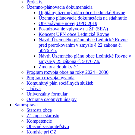
Projekty
Územno-plánovacia dokumentácia
Digitálny územný plán obce Lednické Rovne
Územno plánovacia dokumetácia na stiahnutie
Obstarávanie novej UPD 2019
Posudzovanie vplyvov na ŽP (SEA)
Koncept UPN obce Lednické Rovne
Návrh Územného plánu obce Lednické Rovne
pred prerokovaním v zmysle § 22 zákona č.
50⁄76 Zb.
Návrh Územného plánu obce Lednické Rovne v
zmysle § 25 zákona č. 50⁄76 Zb.
Zmeny a doplnky č.1
Program rozvoja obce na roky 2024 - 2030
Program rozvoja bývania
Komunitný plán sociálnych služieb
Tlačivá
Univerzálny formulár
Ochrana osobných údajov
Samospráva
Starosta obce
Zástupca starostu
Kompetencie
Obecné zastupiteľstvo
Komisie pri OZ