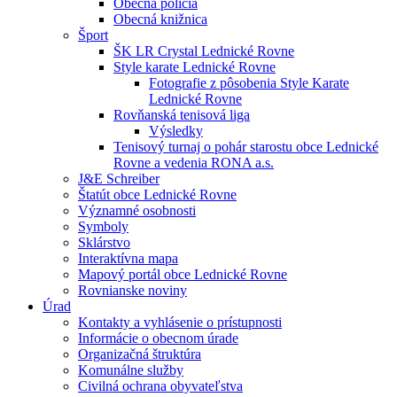
Obecná polícia
Obecná knižnica
Šport
ŠK LR Crystal Lednické Rovne
Style karate Lednické Rovne
Fotografie z pôsobenia Style Karate
Lednické Rovne
Rovňanská tenisová liga
Výsledky
Tenisový turnaj o pohár starostu obce Lednické
Rovne a vedenia RONA a.s.
J&E Schreiber
Štatút obce Lednické Rovne
Významné osobnosti
Symboly
Sklárstvo
Interaktívna mapa
Mapový portál obce Lednické Rovne
Rovnianske noviny
Úrad
Kontakty a vyhlásenie o prístupnosti
Informácie o obecnom úrade
Organizačná štruktúra
Komunálne služby
Civilná ochrana obyvateľstva