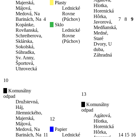
Majerská,
Plasty
Hlotka,
Májová,
Lednické
Horenická
Medová, Na
Rovne
Hôrka,
Barinách, Na
4
(Púchov)
7
8
9
Javorová,
Kopánke,
Sklo
Medňanská,
Rovňanská,
Lednické
Medné,
Schreiberova,
Rovne
Staré
Sklárska,
(Púchov)
Dvory, U
Sokolská,
duba,
Súhradka,
Záhradná
Sv. Anny,
Športová,
Uhrovecká
10
Komunálny
13
odpad
Družstevná,
Komunálny
Háj,
odpad
Jilemnického,
Agátová,
Majerská,
12
Hlotka,
Májová,
Horenická
Medová, Na
Papier
Hôrka,
Barinách, Na
11
Lednické
14
15
16