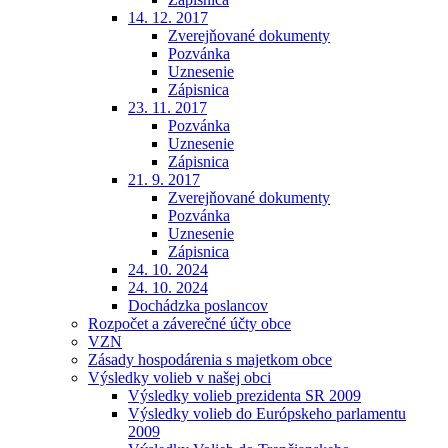
14. 12. 2017
Zverejňované dokumenty
Pozvánka
Uznesenie
Zápisnica
23. 11. 2017
Pozvánka
Uznesenie
Zápisnica
21. 9. 2017
Zverejňované dokumenty
Pozvánka
Uznesenie
Zápisnica
24. 10. 2024
24. 10. 2024
Dochádzka poslancov
Rozpočet a záverečné účty obce
VZN
Zásady hospodárenia s majetkom obce
Výsledky volieb v našej obci
Výsledky volieb prezidenta SR 2009
Výsledky volieb do Európskeho parlamentu
2009