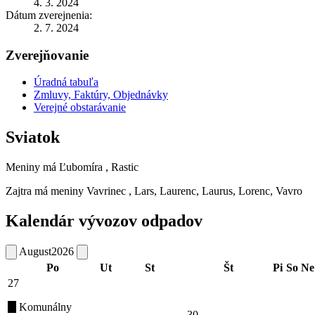
4. 3. 2024
Dátum zverejnenia:
2. 7. 2024
Zverejňovanie
Úradná tabuľa
Zmluvy, Faktúry, Objednávky
Verejné obstarávanie
Sviatok
Meniny má
Ľubomíra
, Rastic
Zajtra má meniny
Vavrinec
, Lars, Laurenc, Laurus, Lorenc, Vavro
Kalendár vývozov odpadov
August
2026
Po
Ut
St
Št
Pi
So
Ne
27
Komunálny
30