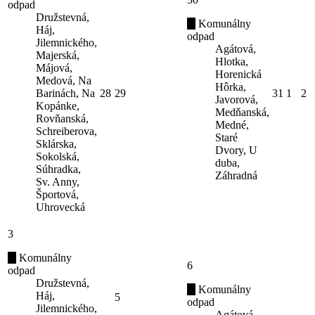
odpad
Družstevná,
Komunálny
Háj,
odpad
Jilemnického,
Agátová,
Majerská,
Hlotka,
Májová,
Horenická
Medová, Na
Hôrka,
Barinách, Na
28
29
31
1
2
Javorová,
Kopánke,
Medňanská,
Rovňanská,
Medné,
Schreiberova,
Staré
Sklárska,
Dvory, U
Sokolská,
duba,
Súhradka,
Záhradná
Sv. Anny,
Športová,
Uhrovecká
3
Komunálny
6
odpad
Družstevná,
Komunálny
Háj,
5
odpad
Jilemnického,
Agátová,