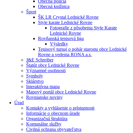
Obecná polícia
Obecná knižnica
Šport
ŠK LR Crystal Lednické Rovne
Style karate Lednické Rovne
Fotografie z pôsobenia Style Karate
Lednické Rovne
Rovňanská tenisová liga
Výsledky
Tenisový turnaj o pohár starostu obce Lednické
Rovne a vedenia RONA a.s.
J&E Schreiber
Štatút obce Lednické Rovne
Významné osobnosti
Symboly
Sklárstvo
Interaktívna mapa
Mapový portál obce Lednické Rovne
Rovnianske noviny
Úrad
Kontakty a vyhlásenie o prístupnosti
Informácie o obecnom úrade
Organizačná štruktúra
Komunálne služby
Civilná ochrana obyvateľstva