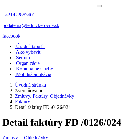
+421422853401
podatelna@lednickerovne.sk
facebook
Úradná tabuľa
Ako vybaviť
Seniori
Organizácie
Komunálne služby
Mobilná aplikácia
Úvodná stránka
Zverejňovanie
Zmluvy, Faktúry, Objednávky
Faktúry
Detail faktúry FD /0126/024
Detail faktúry FD /0126/024
Zmluvy
|
Objednávky