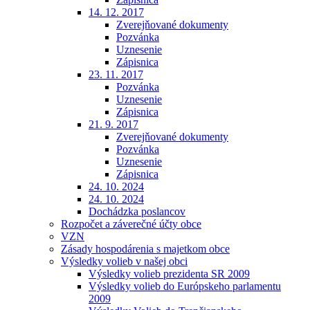
14. 12. 2017
Zverejňované dokumenty
Pozvánka
Uznesenie
Zápisnica
23. 11. 2017
Pozvánka
Uznesenie
Zápisnica
21. 9. 2017
Zverejňované dokumenty
Pozvánka
Uznesenie
Zápisnica
24. 10. 2024
24. 10. 2024
Dochádzka poslancov
Rozpočet a záverečné účty obce
VZN
Zásady hospodárenia s majetkom obce
Výsledky volieb v našej obci
Výsledky volieb prezidenta SR 2009
Výsledky volieb do Európskeho parlamentu
2009