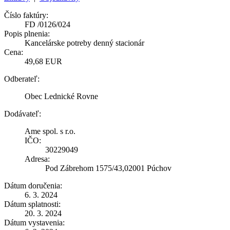
Číslo faktúry:
FD /0126/024
Popis plnenia:
Kancelárske potreby denný stacionár
Cena:
49,68 EUR
Odberateľ:
Obec Lednické Rovne
Dodávateľ:
Ame spol. s r.o.
IČO:
30229049
Adresa:
Pod Zábrehom 1575/43,02001 Púchov
Dátum doručenia:
6. 3. 2024
Dátum splatnosti:
20. 3. 2024
Dátum vystavenia: