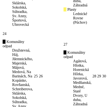
duba,
Sklárska,
Záhradná
Sokolská,
Plasty
Súhradka,
Lednické
Sv. Anny,
Rovne
Športová,
(Púchov)
Uhrovecká
24
Komunálny
27
odpad
Družstevná,
Komunálny
Háj,
odpad
Jilemnického,
Agátová,
Majerská,
Hlotka,
Májová,
Horenická
Medová, Na
Hôrka,
Barinách, Na
25
26
28
29
30
Javorová,
Kopánke,
Medňanská,
Rovňanská,
Medné,
Schreiberova,
Staré
Sklárska,
Dvory, U
Sokolská,
duba,
Súhradka,
Záhradná
Sv. Anny,