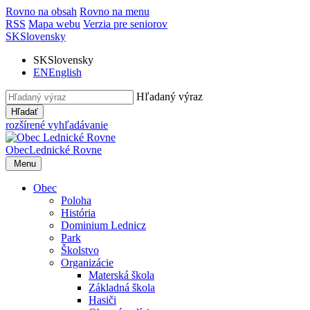
Rovno na obsah
Rovno na menu
RSS
Mapa webu
Verzia pre seniorov
SK
Slovensky
SK
Slovensky
EN
English
Hľadaný výraz
Hľadať
rozšírené vyhľadávanie
Obec
Lednické Rovne
Menu
Obec
Poloha
História
Dominium Lednicz
Park
Školstvo
Organizácie
Materská škola
Základná škola
Hasiči