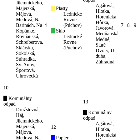
Jilemnického,
Agátová,
Majerská,
Plasty
Hlotka,
Májová,
Lednické
Horenická
Medová, Na
Rovne
Hôrka,
Barinách, Na
4
(Púchov)
7
8
9
Javorová,
Kopánke,
Sklo
Medňanská,
Rovňanská,
Lednické
Medné,
Schreiberova,
Rovne
Staré
Sklárska,
(Púchov)
Dvory, U
Sokolská,
duba,
Súhradka,
Záhradná
Sv. Anny,
Športová,
Uhrovecká
10
Komunálny
13
odpad
Družstevná,
Komunálny
Háj,
odpad
Jilemnického,
Agátová,
Majerská,
12
Hlotka,
Májová,
Horenická
Medová, Na
Papier