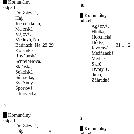
Komunálny
30
odpad
Družstevná,
Komunálny
Háj,
odpad
Jilemnického,
Agátová,
Majerská,
Hlotka,
Májová,
Horenická
Medová, Na
Hôrka,
Barinách, Na
28
29
31
1
2
Javorová,
Kopánke,
Medňanská,
Rovňanská,
Medné,
Schreiberova,
Staré
Sklárska,
Dvory, U
Sokolská,
duba,
Súhradka,
Záhradná
Sv. Anny,
Športová,
Uhrovecká
3
Komunálny
6
odpad
Družstevná,
Komunálny
Háj,
5
odpad