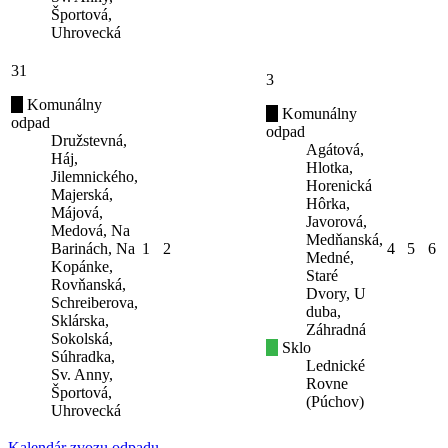
Športová,
Uhrovecká
31
3
Komunálny
Komunálny
odpad
odpad
Družstevná,
Agátová,
Háj,
Hlotka,
Jilemnického,
Horenická
Majerská,
Hôrka,
Májová,
Javorová,
Medová, Na
Medňanská,
Barinách, Na
1
2
4
5
6
Medné,
Kopánke,
Staré
Rovňanská,
Dvory, U
Schreiberova,
duba,
Sklárska,
Záhradná
Sokolská,
Sklo
Súhradka,
Lednické
Sv. Anny,
Rovne
Športová,
(Púchov)
Uhrovecká
Kalendár zvozu odpadu