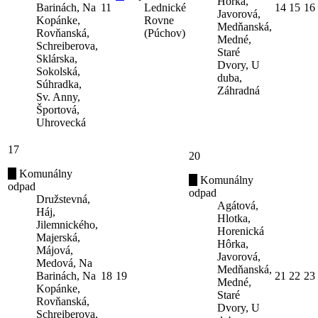
Hôrka,
Barinách, Na
11
Lednické
14
15
16
Javorová,
Kopánke,
Rovne
Medňanská,
Rovňanská,
(Púchov)
Medné,
Schreiberova,
Staré
Sklárska,
Dvory, U
Sokolská,
duba,
Súhradka,
Záhradná
Sv. Anny,
Športová,
Uhrovecká
17
20
Komunálny
Komunálny
odpad
odpad
Družstevná,
Agátová,
Háj,
Hlotka,
Jilemnického,
Horenická
Majerská,
Hôrka,
Májová,
Javorová,
Medová, Na
Medňanská,
Barinách, Na
18
19
21
22
23
Medné,
Kopánke,
Staré
Rovňanská,
Dvory, U
Schreiberova,