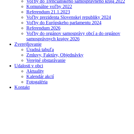
Voľby do Trenčianskeho samosprávneho kraja 2022
Komunálne voľby 2022
Referendum 21.1.2023
Voľby prezidenta Slovenskej republiky 2024
Voľby do Európskeho parlamentu 2024
Referendum 2026
Voľby do orgánov samosprávy obcí a do orgánov
samosprávnych krajov 2026
Zverejňovanie
Úradná tabuľa
Zmluvy, Faktúry, Objednávky
Verejné obstarávanie
Udalosti v obci
Aktuality
Kalendár akcií
Fotogaléria
Kontakt