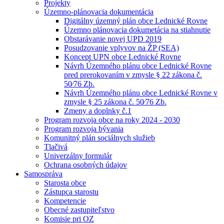
Projekty
Územno-plánovacia dokumentácia
Digitálny územný plán obce Lednické Rovne
Územno plánovacia dokumetácia na stiahnutie
Obstarávanie novej UPD 2019
Posudzovanie vplyvov na ŽP (SEA)
Koncept UPN obce Lednické Rovne
Návrh Územného plánu obce Lednické Rovne
pred prerokovaním v zmysle § 22 zákona č.
50⁄76 Zb.
Návrh Územného plánu obce Lednické Rovne v
zmysle § 25 zákona č. 50⁄76 Zb.
Zmeny a doplnky č.1
Program rozvoja obce na roky 2024 - 2030
Program rozvoja bývania
Komunitný plán sociálnych služieb
Tlačivá
Univerzálny formulár
Ochrana osobných údajov
Samospráva
Starosta obce
Zástupca starostu
Kompetencie
Obecné zastupiteľstvo
Komisie pri OZ