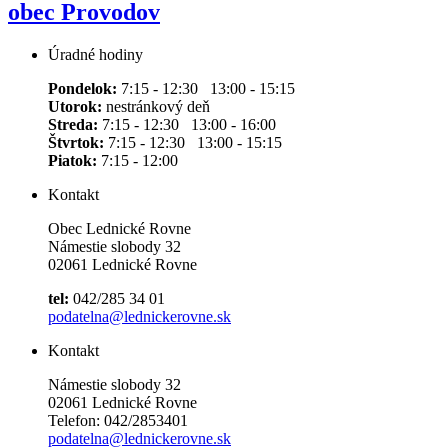
obec Provodov
Úradné hodiny
Pondelok:
7:15 - 12:30 13:00 - 15:15
Utorok:
nestránkový deň
Streda:
7:15 - 12:30 13:00 - 16:00
Štvrtok:
7:15 - 12:30 13:00 - 15:15
Piatok:
7:15 - 12:00
Kontakt
Obec Lednické Rovne
Námestie slobody 32
02061 Lednické Rovne
tel:
042/285 34 01
podatelna@lednickerovne.sk
Kontakt
Námestie slobody 32
02061 Lednické Rovne
Telefon: 042/2853401
podatelna@lednickerovne.sk