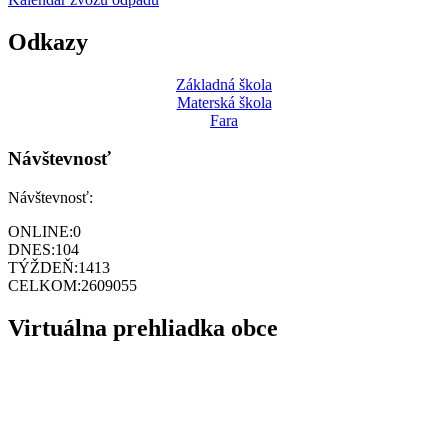
Odkazy
Základná škola
Materská škola
Fara
Návštevnosť
Návštevnosť:
ONLINE:
0
DNES:
104
TÝŽDEŇ:
1413
CELKOM:
2609055
Virtuálna prehliadka obce