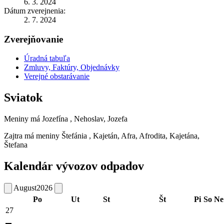
6. 3. 2024
Dátum zverejnenia:
2. 7. 2024
Zverejňovanie
Úradná tabuľa
Zmluvy, Faktúry, Objednávky
Verejné obstarávanie
Sviatok
Meniny má
Jozefína
, Nehoslav, Jozefa
Zajtra má meniny
Štefánia
, Kajetán, Afra, Afrodita, Kajetána,
Štefana
Kalendár vývozov odpadov
August
2026
Po
Ut
St
Št
Pi
So
Ne
27