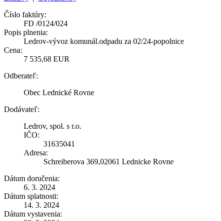
Číslo faktúry:
FD /0124/024
Popis plnenia:
Ledrov-vývoz komunál.odpadu za 02/24-popolnice
Cena:
7 535,68 EUR
Odberateľ:
Obec Lednické Rovne
Dodávateľ:
Ledrov, spol. s r.o.
IČO:
31635041
Adresa:
Schreiberova 369,02061 Lednicke Rovne
Dátum doručenia:
6. 3. 2024
Dátum splatnosti:
14. 3. 2024
Dátum vystavenia: