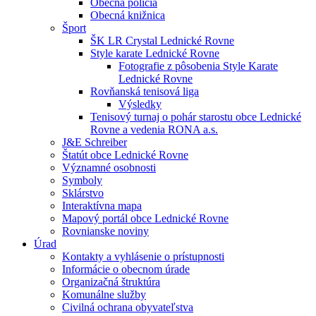
Obecná polícia
Obecná knižnica
Šport
ŠK LR Crystal Lednické Rovne
Style karate Lednické Rovne
Fotografie z pôsobenia Style Karate
Lednické Rovne
Rovňanská tenisová liga
Výsledky
Tenisový turnaj o pohár starostu obce Lednické
Rovne a vedenia RONA a.s.
J&E Schreiber
Štatút obce Lednické Rovne
Významné osobnosti
Symboly
Sklárstvo
Interaktívna mapa
Mapový portál obce Lednické Rovne
Rovnianske noviny
Úrad
Kontakty a vyhlásenie o prístupnosti
Informácie o obecnom úrade
Organizačná štruktúra
Komunálne služby
Civilná ochrana obyvateľstva