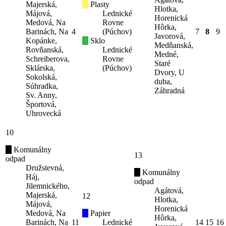
Majerská,
Plasty
Hlotka,
Májová,
Lednické
Horenická
Medová, Na
Rovne
Hôrka,
Barinách, Na
4
(Púchov)
7
8
9
Javorová,
Kopánke,
Sklo
Medňanská,
Rovňanská,
Lednické
Medné,
Schreiberova,
Rovne
Staré
Sklárska,
(Púchov)
Dvory, U
Sokolská,
duba,
Súhradka,
Záhradná
Sv. Anny,
Športová,
Uhrovecká
10
Komunálny
13
odpad
Družstevná,
Komunálny
Háj,
odpad
Jilemnického,
Agátová,
Majerská,
12
Hlotka,
Májová,
Horenická
Medová, Na
Papier
Hôrka,
Barinách, Na
11
Lednické
14
15
16