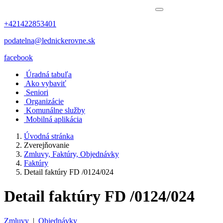
+421422853401
podatelna@lednickerovne.sk
facebook
Úradná tabuľa
Ako vybaviť
Seniori
Organizácie
Komunálne služby
Mobilná aplikácia
Úvodná stránka
Zverejňovanie
Zmluvy, Faktúry, Objednávky
Faktúry
Detail faktúry FD /0124/024
Detail faktúry FD /0124/024
Zmluvy
|
Objednávky