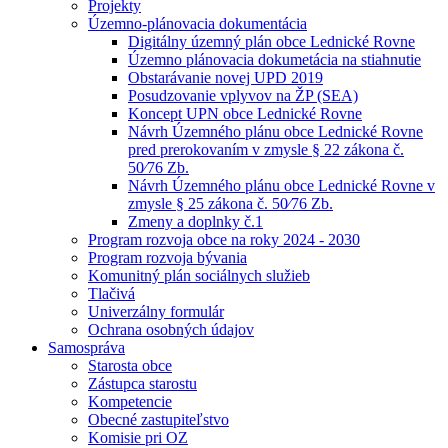
Projekty
Územno-plánovacia dokumentácia
Digitálny územný plán obce Lednické Rovne
Územno plánovacia dokumetácia na stiahnutie
Obstarávanie novej UPD 2019
Posudzovanie vplyvov na ŽP (SEA)
Koncept UPN obce Lednické Rovne
Návrh Územného plánu obce Lednické Rovne
pred prerokovaním v zmysle § 22 zákona č.
50⁄76 Zb.
Návrh Územného plánu obce Lednické Rovne v
zmysle § 25 zákona č. 50⁄76 Zb.
Zmeny a doplnky č.1
Program rozvoja obce na roky 2024 - 2030
Program rozvoja bývania
Komunitný plán sociálnych služieb
Tlačivá
Univerzálny formulár
Ochrana osobných údajov
Samospráva
Starosta obce
Zástupca starostu
Kompetencie
Obecné zastupiteľstvo
Komisie pri OZ