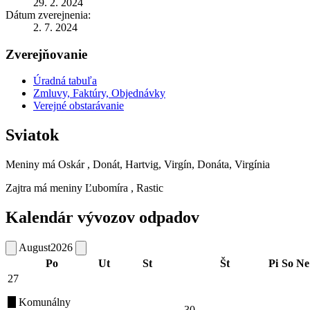
29. 2. 2024
Dátum zverejnenia:
2. 7. 2024
Zverejňovanie
Úradná tabuľa
Zmluvy, Faktúry, Objednávky
Verejné obstarávanie
Sviatok
Meniny má
Oskár
, Donát, Hartvig, Virgín, Donáta, Virgínia
Zajtra má meniny
Ľubomíra
, Rastic
Kalendár vývozov odpadov
August
2026
Po
Ut
St
Št
Pi
So
Ne
27
Komunálny
30