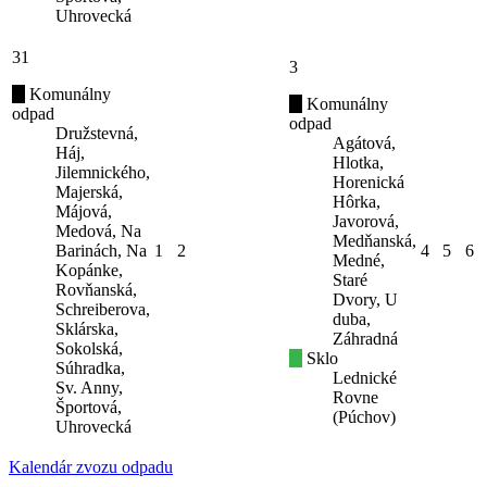
Uhrovecká
31
3
Komunálny
Komunálny
odpad
odpad
Družstevná,
Agátová,
Háj,
Hlotka,
Jilemnického,
Horenická
Majerská,
Hôrka,
Májová,
Javorová,
Medová, Na
Medňanská,
Barinách, Na
1
2
4
5
6
Medné,
Kopánke,
Staré
Rovňanská,
Dvory, U
Schreiberova,
duba,
Sklárska,
Záhradná
Sokolská,
Sklo
Súhradka,
Lednické
Sv. Anny,
Rovne
Športová,
(Púchov)
Uhrovecká
Kalendár zvozu odpadu