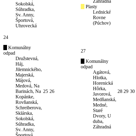
Záhradná
Sokolská,
Plasty
Súhradka,
Lednické
Sv. Anny,
Rovne
Športová,
(Púchov)
Uhrovecká
24
Komunálny
27
odpad
Družstevná,
Komunálny
Háj,
odpad
Jilemnického,
Agátová,
Majerská,
Hlotka,
Májová,
Horenická
Medová, Na
Hôrka,
Barinách, Na
25
26
28
29
30
Javorová,
Kopánke,
Medňanská,
Rovňanská,
Medné,
Schreiberova,
Staré
Sklárska,
Dvory, U
Sokolská,
duba,
Súhradka,
Záhradná
Sv. Anny,
Športová,