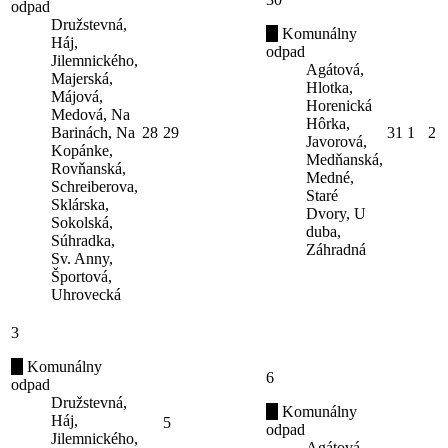
odpad
Družstevná,
Komunálny
Háj,
odpad
Jilemnického,
Agátová,
Majerská,
Hlotka,
Májová,
Horenická
Medová, Na
Hôrka,
Barinách, Na
28
29
31
1
2
Javorová,
Kopánke,
Medňanská,
Rovňanská,
Medné,
Schreiberova,
Staré
Sklárska,
Dvory, U
Sokolská,
duba,
Súhradka,
Záhradná
Sv. Anny,
Športová,
Uhrovecká
3
Komunálny
6
odpad
Družstevná,
Komunálny
Háj,
5
odpad
Jilemnického,
Agátová,