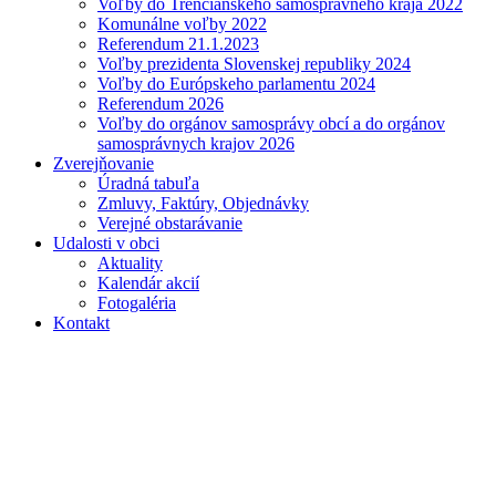
Voľby do Trenčianskeho samosprávneho kraja 2022
Komunálne voľby 2022
Referendum 21.1.2023
Voľby prezidenta Slovenskej republiky 2024
Voľby do Európskeho parlamentu 2024
Referendum 2026
Voľby do orgánov samosprávy obcí a do orgánov
samosprávnych krajov 2026
Zverejňovanie
Úradná tabuľa
Zmluvy, Faktúry, Objednávky
Verejné obstarávanie
Udalosti v obci
Aktuality
Kalendár akcií
Fotogaléria
Kontakt