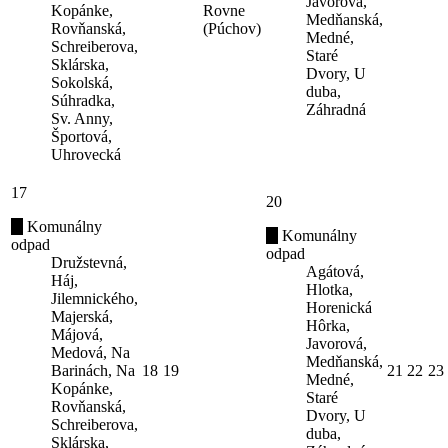
Javorová,
Kopánke,
Rovne
Medňanská,
Rovňanská,
(Púchov)
Medné,
Schreiberova,
Staré
Sklárska,
Dvory, U
Sokolská,
duba,
Súhradka,
Záhradná
Sv. Anny,
Športová,
Uhrovecká
17
20
Komunálny
Komunálny
odpad
odpad
Družstevná,
Agátová,
Háj,
Hlotka,
Jilemnického,
Horenická
Majerská,
Hôrka,
Májová,
Javorová,
Medová, Na
Medňanská,
Barinách, Na
18
19
21
22
23
Medné,
Kopánke,
Staré
Rovňanská,
Dvory, U
Schreiberova,
duba,
Sklárska,