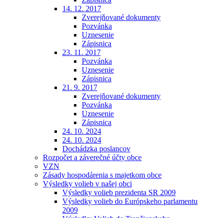
14. 12. 2017
Zverejňované dokumenty
Pozvánka
Uznesenie
Zápisnica
23. 11. 2017
Pozvánka
Uznesenie
Zápisnica
21. 9. 2017
Zverejňované dokumenty
Pozvánka
Uznesenie
Zápisnica
24. 10. 2024
24. 10. 2024
Dochádzka poslancov
Rozpočet a záverečné účty obce
VZN
Zásady hospodárenia s majetkom obce
Výsledky volieb v našej obci
Výsledky volieb prezidenta SR 2009
Výsledky volieb do Európskeho parlamentu
2009