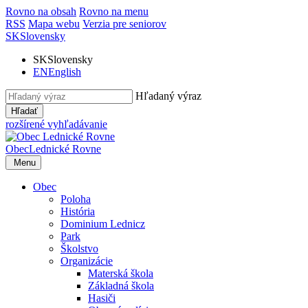
Rovno na obsah
Rovno na menu
RSS
Mapa webu
Verzia pre seniorov
SK
Slovensky
SK
Slovensky
EN
English
Hľadaný výraz
Hľadať
rozšírené vyhľadávanie
Obec
Lednické Rovne
Menu
Obec
Poloha
História
Dominium Lednicz
Park
Školstvo
Organizácie
Materská škola
Základná škola
Hasiči