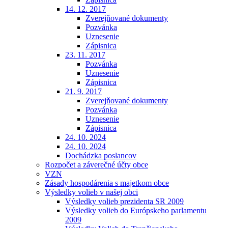
14. 12. 2017
Zverejňované dokumenty
Pozvánka
Uznesenie
Zápisnica
23. 11. 2017
Pozvánka
Uznesenie
Zápisnica
21. 9. 2017
Zverejňované dokumenty
Pozvánka
Uznesenie
Zápisnica
24. 10. 2024
24. 10. 2024
Dochádzka poslancov
Rozpočet a záverečné účty obce
VZN
Zásady hospodárenia s majetkom obce
Výsledky volieb v našej obci
Výsledky volieb prezidenta SR 2009
Výsledky volieb do Európskeho parlamentu
2009