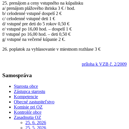
25. prenájom a ceny vstupného na kúpalisku
a/ prenájom plážového ihriska 3 € / hod.
b/ celodenné vstupné dospelí 2 €
c/ celodenné vstupné deti 1 €
d/ vstupné pre deti do 5 rokov 0,50 €
e/ vstupné po 16,00 hod. – dospelí 1 €
f/ vstupné po 16,00 hod. – deti 0,50 €
g/ vstupné na večerné kúpanie 2 €.
26. poplatok za vyhlasovanie v miestnom rozhlase 3 €
príloha k VZB č. 2/2009
Samospráva
Starosta obce
Zástupca starostu
Kompetencie
Obecné zastupiteľstvo
Komisie pri OZ
Kontrolór obce
Zasadnutia OZ
25. 6. 2026
25. 5. 2026