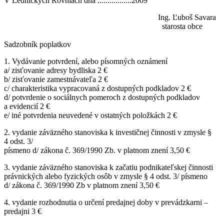
V Lednických Rovniach dňa .................2009
Ing. Ľuboš Savara
starosta obce
Sadzobník poplatkov
1. Vydávanie potvrdení, alebo písomných oznámení
a/ zisťovanie adresy bydliska 2 €
b/ zisťovanie zamestnávateľa 2 €
c/ charakteristika vypracovaná z dostupných podkladov 2 €
d/ potvrdenie o sociálnych pomeroch z dostupných podkladov
a evidencií 2 €
e/ iné potvrdenia neuvedené v ostatných položkách 2 €
2. vydanie záväzného stanoviska k investičnej činnosti v zmysle §
4 odst. 3/
písmeno d/ zákona č. 369/1990 Zb. v platnom znení 3,50 €
3. vydanie záväzného stanoviska k začatiu podnikateľskej činnosti
právnických alebo fyzických osôb v zmysle § 4 odst. 3/ písmeno
d/ zákona č. 369/1990 Zb v platnom znení 3,50 €
4. vydanie rozhodnutia o určení predajnej doby v prevádzkarni –
predajni 3 €