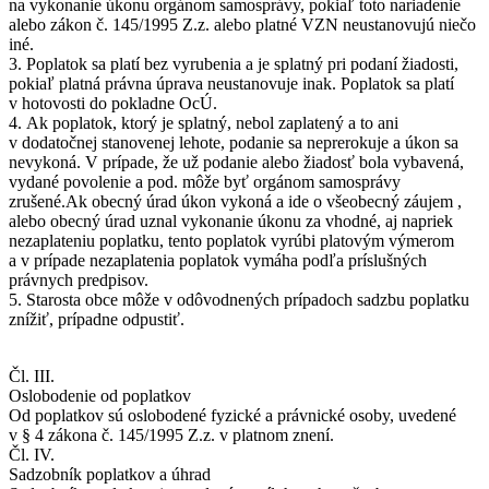
na vykonanie úkonu orgánom samosprávy, pokiaľ toto nariadenie
alebo zákon č. 145/1995 Z.z. alebo platné VZN neustanovujú niečo
iné.
3. Poplatok sa platí bez vyrubenia a je splatný pri podaní žiadosti,
pokiaľ platná právna úprava neustanovuje inak. Poplatok sa platí
v hotovosti do pokladne OcÚ.
4. Ak poplatok, ktorý je splatný, nebol zaplatený a to ani
v dodatočnej stanovenej lehote, podanie sa neprerokuje a úkon sa
nevykoná. V prípade, že už podanie alebo žiadosť bola vybavená,
vydané povolenie a pod. môže byť orgánom samosprávy
zrušené.Ak obecný úrad úkon vykoná a ide o všeobecný záujem ,
alebo obecný úrad uznal vykonanie úkonu za vhodné, aj napriek
nezaplateniu poplatku, tento poplatok vyrúbi platovým výmerom
a v prípade nezaplatenia poplatok vymáha podľa príslušných
právnych predpisov.
5. Starosta obce môže v odôvodnených prípadoch sadzbu poplatku
znížiť, prípadne odpustiť.
Čl. III.
Oslobodenie od poplatkov
Od poplatkov sú oslobodené fyzické a právnické osoby, uvedené
v § 4 zákona č. 145/1995 Z.z. v platnom znení.
Čl. IV.
Sadzobník poplatkov a úhrad