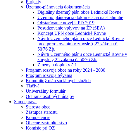
Projekty
Územno-plánovacia dokumentácia
Digitálny územný plán obce Lednické Rovne
Územno plánovacia dokumetácia na stiahnutie
Obstarávanie novej UPD 2019
Posudzovanie vplyvov na ŽP (SEA)
Koncept UPN obce Lednické Rovne
Návrh Územného plánu obce Lednické Rovne
pred prerokovaním v zmysle § 22 zákona č.
50⁄76 Zb.
Návrh Územného plánu obce Lednické Rovne v
zmysle § 25 zákona č. 50⁄76 Zb.
Zmeny a doplnky č.1
Program rozvoja obce na roky 2024 - 2030
Program rozvoja bývania
Komunitný plán sociálnych služieb
Tlačivá
Univerzálny formulár
Ochrana osobných údajov
Samospráva
Starosta obce
Zástupca starostu
Kompetencie
Obecné zastupiteľstvo
Komisie pri OZ