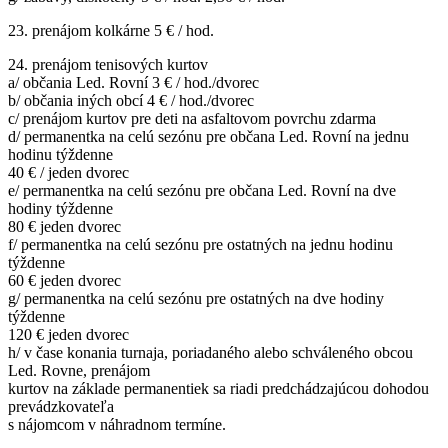
23. prenájom kolkárne 5 € / hod.
24. prenájom tenisových kurtov
a/ občania Led. Rovní 3 € / hod./dvorec
b/ občania iných obcí 4 € / hod./dvorec
c/ prenájom kurtov pre deti na asfaltovom povrchu zdarma
d/ permanentka na celú sezónu pre občana Led. Rovní na jednu
hodinu týždenne
40 € / jeden dvorec
e/ permanentka na celú sezónu pre občana Led. Rovní na dve
hodiny týždenne
80 € jeden dvorec
f/ permanentka na celú sezónu pre ostatných na jednu hodinu
týždenne
60 € jeden dvorec
g/ permanentka na celú sezónu pre ostatných na dve hodiny
týždenne
120 € jeden dvorec
h/ v čase konania turnaja, poriadaného alebo schváleného obcou
Led. Rovne, prenájom
kurtov na základe permanentiek sa riadi predchádzajúcou dohodou
prevádzkovateľa
s nájomcom v náhradnom termíne.