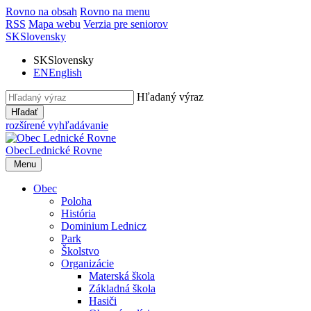
Rovno na obsah
Rovno na menu
RSS
Mapa webu
Verzia pre seniorov
SK
Slovensky
SK
Slovensky
EN
English
Hľadaný výraz
Hľadať
rozšírené vyhľadávanie
Obec
Lednické Rovne
Menu
Obec
Poloha
História
Dominium Lednicz
Park
Školstvo
Organizácie
Materská škola
Základná škola
Hasiči