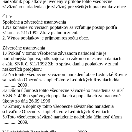
Sadzobník poplatkov je uvedený v prílohe tohto všeobecne
záväzného nariadenia a je záväzný pre všetkých pracovníkov obce.
Čl. V.
Spoločné a záverečné ustanovenia
1.Na konanie vo veciach poplatkov sa vzťahuje postup podľa
zákona č. 511/1992 Zb. v platnom znení.
2. Výnos poplatkov je príjmom rozpočtu obce.
Záverečné ustanovenia
1./ Pokiaľ v tomto všeobecne záväznom nariadení nie je
podrobnejšia úprava, odkazuje sa na zákon o miestnych daniach
a zák. SNR č. 511/1992 Zb. o správe daní a poplatkov v znení
neskorších predpisov.
2./ Na tomto všeobecne záväznom nariadení obce Lednické Rovne
sa uznieslo Obecné zastupiteľstvo v Lednických Rovniach dňa
.............2009 .
3./ Dňom účinnosti tohto všeobecne záväzného nariadenia sa ruší
VZN č. 4/96 o správnych poplatkoch a poplatkoch za pracovné
úkony zo dňa 26.09.1996
4./ Zmeny a doplnky tohto všeobecne záväzného nariadenia
schvaľuje Obecné zastupiteľstvo v Lednických Rovniach .
5./Toto všeobecne záväzné nariadenie nadobúda účinnosť dňom
............ 2009.