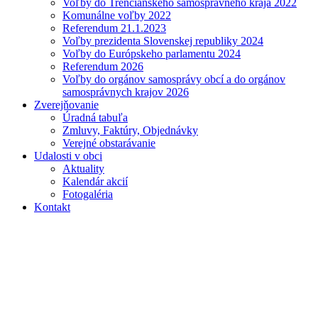
Voľby do Trenčianskeho samosprávneho kraja 2022
Komunálne voľby 2022
Referendum 21.1.2023
Voľby prezidenta Slovenskej republiky 2024
Voľby do Európskeho parlamentu 2024
Referendum 2026
Voľby do orgánov samosprávy obcí a do orgánov
samosprávnych krajov 2026
Zverejňovanie
Úradná tabuľa
Zmluvy, Faktúry, Objednávky
Verejné obstarávanie
Udalosti v obci
Aktuality
Kalendár akcií
Fotogaléria
Kontakt