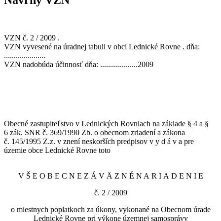
VZN č. 2 / 2009 .
VZN vyvesené na úradnej tabuli v obci Lednické Rovne . dňa:
.....................
VZN nadobúda účinnosť dňa: ...................2009
Obecné zastupiteľstvo v Lednických Rovniach na základe § 4 a §
6 zák. SNR č. 369/1990 Zb. o obecnom zriadení a zákona
č. 145/1995 Z.z. v znení neskorších predpisov v y d á v a pre
územie obce Lednické Rovne toto
V Š E O B E C N E Z Á V Ä Z N É N A R I A D E N I E
č. 2 / 2009
o miestnych poplatkoch za úkony, vykonané na Obecnom úrade
Lednické Rovne pri výkone územnej samosprávy