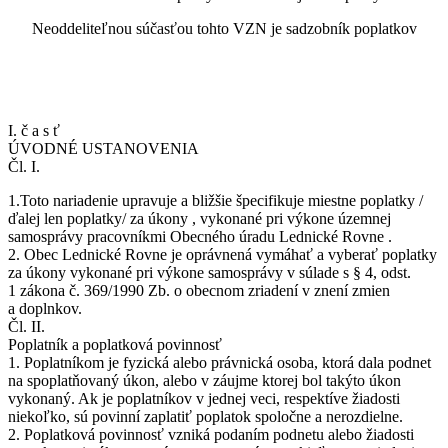
Neoddeliteľnou súčasťou tohto VZN je sadzobník poplatkov
I. č a s ť
ÚVODNÉ USTANOVENIA
Čl. I.
1.Toto nariadenie upravuje a bližšie špecifikuje miestne poplatky /
ďalej len poplatky/ za úkony , vykonané pri výkone územnej
samosprávy pracovníkmi Obecného úradu Lednické Rovne .
2. Obec Lednické Rovne je oprávnená vymáhať a vyberať poplatky
za úkony vykonané pri výkone samosprávy v súlade s § 4, odst.
1 zákona č. 369/1990 Zb. o obecnom zriadení v znení zmien
a doplnkov.
Čl. II.
Poplatník a poplatková povinnosť
1. Poplatníkom je fyzická alebo právnická osoba, ktorá dala podnet
na spoplatňovaný úkon, alebo v záujme ktorej bol takýto úkon
vykonaný. Ak je poplatníkov v jednej veci, respektíve žiadosti
niekoľko, sú povinní zaplatiť poplatok spoločne a nerozdielne.
2. Poplatková povinnosť vzniká podaním podnetu alebo žiadosti