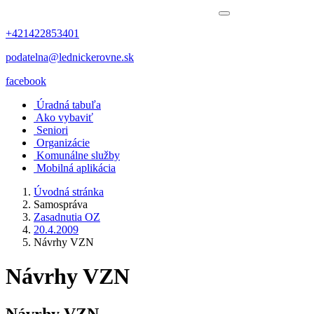
+421422853401
podatelna@lednickerovne.sk
facebook
Úradná tabuľa
Ako vybaviť
Seniori
Organizácie
Komunálne služby
Mobilná aplikácia
Úvodná stránka
Samospráva
Zasadnutia OZ
20.4.2009
Návrhy VZN
Návrhy VZN
Návrhy VZN