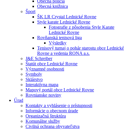
Obecná polícia
Obecná knižnica
Šport
ŠK LR Crystal Lednické Rovne
Style karate Lednické Rovne
Fotografie z pôsobenia Style Karate
Lednické Rovne
Rovňanská tenisová liga
Výsledky
Tenisový turnaj o pohár starostu obce Lednické
Rovne a vedenia RONA a.s.
J&E Schreiber
Štatút obce Lednické Rovne
Významné osobnosti
Symboly
Sklárstvo
Interaktívna mapa
Mapový portál obce Lednické Rovne
Rovnianske noviny
Úrad
Kontakty a vyhlásenie o prístupnosti
Informácie o obecnom úrade
Organizačná štruktúra
Komunálne služby
Civilná ochrana obyvateľstva