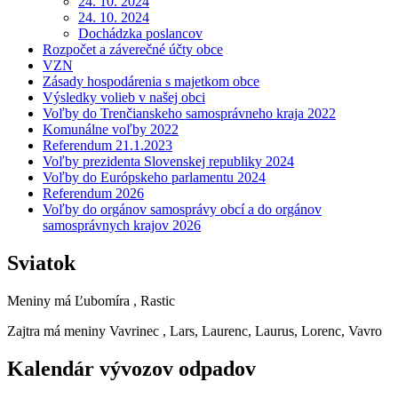
24. 10. 2024
24. 10. 2024
Dochádzka poslancov
Rozpočet a záverečné účty obce
VZN
Zásady hospodárenia s majetkom obce
Výsledky volieb v našej obci
Voľby do Trenčianskeho samosprávneho kraja 2022
Komunálne voľby 2022
Referendum 21.1.2023
Voľby prezidenta Slovenskej republiky 2024
Voľby do Európskeho parlamentu 2024
Referendum 2026
Voľby do orgánov samosprávy obcí a do orgánov
samosprávnych krajov 2026
Sviatok
Meniny má
Ľubomíra
, Rastic
Zajtra má meniny
Vavrinec
, Lars, Laurenc, Laurus, Lorenc, Vavro
Kalendár vývozov odpadov