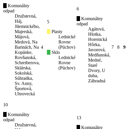
Komunálny
6
odpad
Družstevná,
Komunálny
Háj,
5
odpad
Jilemnického,
Agátová,
Majerská,
Plasty
Hlotka,
Májová,
Lednické
Horenická
Medová, Na
Rovne
Hôrka,
Barinách, Na
4
(Púchov)
7
8
9
Javorová,
Kopánke,
Sklo
Medňanská,
Rovňanská,
Lednické
Medné,
Schreiberova,
Rovne
Staré
Sklárska,
(Púchov)
Dvory, U
Sokolská,
duba,
Súhradka,
Záhradná
Sv. Anny,
Športová,
Uhrovecká
10
Komunálny
13
odpad
Družstevná,
Komunálny