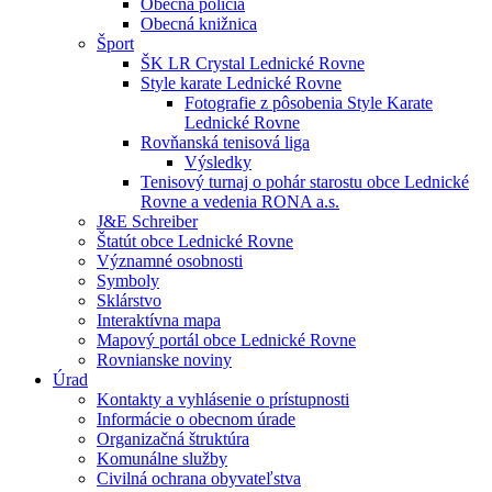
Obecná polícia
Obecná knižnica
Šport
ŠK LR Crystal Lednické Rovne
Style karate Lednické Rovne
Fotografie z pôsobenia Style Karate
Lednické Rovne
Rovňanská tenisová liga
Výsledky
Tenisový turnaj o pohár starostu obce Lednické
Rovne a vedenia RONA a.s.
J&E Schreiber
Štatút obce Lednické Rovne
Významné osobnosti
Symboly
Sklárstvo
Interaktívna mapa
Mapový portál obce Lednické Rovne
Rovnianske noviny
Úrad
Kontakty a vyhlásenie o prístupnosti
Informácie o obecnom úrade
Organizačná štruktúra
Komunálne služby
Civilná ochrana obyvateľstva