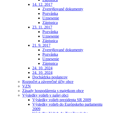
14. 12. 2017
Zverejňované dokumenty
Pozvánka
Uznesenie
Zápisnica
23. 11. 2017
Pozvánka
Uznesenie
Zápisnica
21. 9. 2017
Zverejňované dokumenty
Pozvánka
Uznesenie
Zápisnica
24. 10. 2024
24. 10. 2024
Dochádzka poslancov
Rozpočet a záverečné účty obce
VZN
Zásady hospodárenia s majetkom obce
Výsledky volieb v našej obci
Výsledky volieb prezidenta SR 2009
Výsledky volieb do Európskeho parlamentu
2009