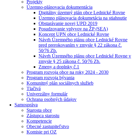
Projekty
Územno-plánovacia dokumentácia
Digitálny územný plán obce Lednické Rovne
Územno plánovacia dokumetácia na stiahnutie
Obstarávanie novej UPD 2019
Posudzovanie vplyvov na ŽP (SEA)
Koncept UPN obce Lednické Rovne
Návrh Územného plánu obce Lednické Rovne
pred prerokovaním v zmysle § 22 zákona č.
50⁄76 Zb.
Návrh Územného plánu obce Lednické Rovne v
zmysle § 25 zákona č. 50⁄76 Zb.
Zmeny a doplnky č.1
Program rozvoja obce na roky 2024 - 2030
Program rozvoja bývania
Komunitný plán sociálnych služieb
Tlačivá
Univerzálny formulár
Ochrana osobných údajov
Samospráva
Starosta obce
Zástupca starostu
Kompetencie
Obecné zastupiteľstvo
Komisie pri OZ