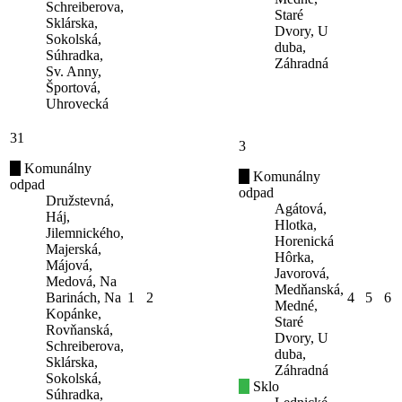
Schreiberova,
Staré
Sklárska,
Dvory, U
Sokolská,
duba,
Súhradka,
Záhradná
Sv. Anny,
Športová,
Uhrovecká
31
3
Komunálny
Komunálny
odpad
odpad
Družstevná,
Agátová,
Háj,
Hlotka,
Jilemnického,
Horenická
Majerská,
Hôrka,
Májová,
Javorová,
Medová, Na
Medňanská,
Barinách, Na
1
2
4
5
6
Medné,
Kopánke,
Staré
Rovňanská,
Dvory, U
Schreiberova,
duba,
Sklárska,
Záhradná
Sokolská,
Sklo
Súhradka,