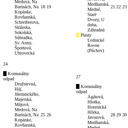
Medová, Na
Medňanská,
Barinách, Na
18
19
21
22
23
Medné,
Kopánke,
Staré
Rovňanská,
Dvory, U
Schreiberova,
duba,
Sklárska,
Záhradná
Sokolská,
Plasty
Súhradka,
Lednické
Sv. Anny,
Rovne
Športová,
(Púchov)
Uhrovecká
24
Komunálny
27
odpad
Družstevná,
Komunálny
Háj,
odpad
Jilemnického,
Agátová,
Majerská,
Hlotka,
Májová,
Horenická
Medová, Na
Hôrka,
Barinách, Na
25
26
28
29
30
Javorová,
Kopánke,
Medňanská,
Rovňanská,
Medné,