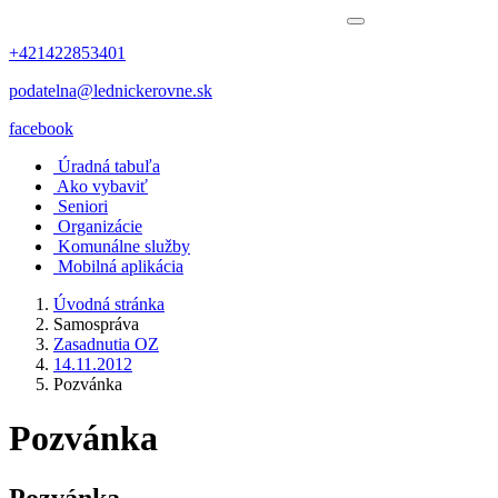
+421422853401
podatelna@lednickerovne.sk
facebook
Úradná tabuľa
Ako vybaviť
Seniori
Organizácie
Komunálne služby
Mobilná aplikácia
Úvodná stránka
Samospráva
Zasadnutia OZ
14.11.2012
Pozvánka
Pozvánka
Pozvánka