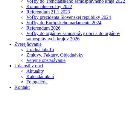
Voľby do Trenčianskeho samosprávneho kraja 2022
Komunálne voľby 2022
Referendum 21.1.2023
Voľby prezidenta Slovenskej republiky 2024
Voľby do Európskeho parlamentu 2024
Referendum 2026
Voľby do orgánov samosprávy obcí a do orgánov
samosprávnych krajov 2026
Zverejňovanie
Úradná tabuľa
Zmluvy, Faktúry, Objednávky
Verejné obstarávanie
Udalosti v obci
Aktuality
Kalendár akcií
Fotogaléria
Kontakt