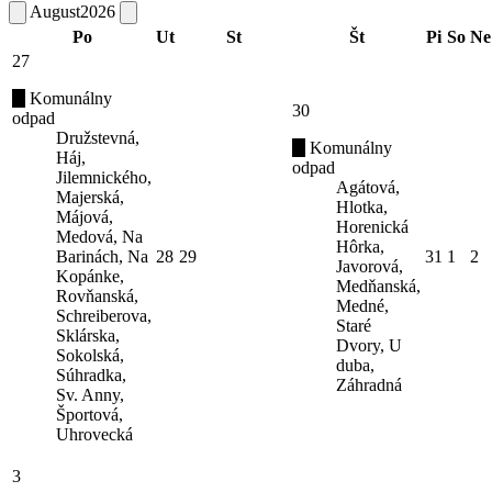
August
2026
Po
Ut
St
Št
Pi
So
Ne
27
Komunálny
30
odpad
Družstevná,
Komunálny
Háj,
odpad
Jilemnického,
Agátová,
Majerská,
Hlotka,
Májová,
Horenická
Medová, Na
Hôrka,
Barinách, Na
28
29
31
1
2
Javorová,
Kopánke,
Medňanská,
Rovňanská,
Medné,
Schreiberova,
Staré
Sklárska,
Dvory, U
Sokolská,
duba,
Súhradka,
Záhradná
Sv. Anny,
Športová,
Uhrovecká
3