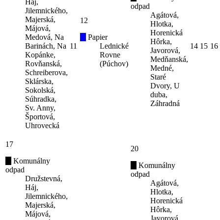
Háj,
odpad
Jilemnického,
Agátová,
Majerská,
12
Hlotka,
Májová,
Horenická
Medová, Na
Papier
Hôrka,
Barinách, Na
11
Lednické
14
15
16
Javorová,
Kopánke,
Rovne
Medňanská,
Rovňanská,
(Púchov)
Medné,
Schreiberova,
Staré
Sklárska,
Dvory, U
Sokolská,
duba,
Súhradka,
Záhradná
Sv. Anny,
Športová,
Uhrovecká
17
20
Komunálny
Komunálny
odpad
odpad
Družstevná,
Agátová,
Háj,
Hlotka,
Jilemnického,
Horenická
Majerská,
Hôrka,
Májová,
Javorová,