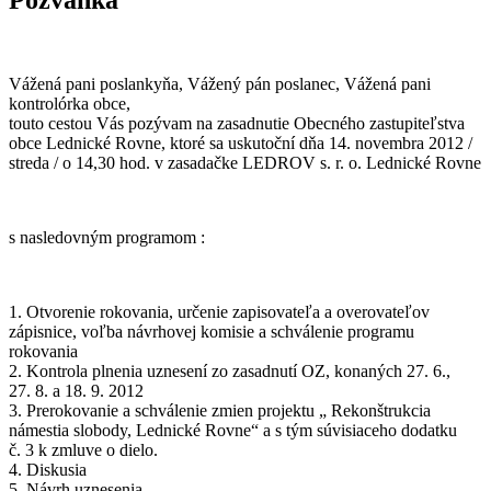
Vážená pani poslankyňa, Vážený pán poslanec, Vážená pani
kontrolórka obce,
touto cestou Vás pozývam na zasadnutie Obecného zastupiteľstva
obce Lednické Rovne, ktoré sa uskutoční dňa 14. novembra 2012 /
streda / o 14,30 hod. v zasadačke LEDROV s. r. o. Lednické Rovne
s nasledovným programom :
1. Otvorenie rokovania, určenie zapisovateľa a overovateľov
zápisnice, voľba návrhovej komisie a schválenie programu
rokovania
2. Kontrola plnenia uznesení zo zasadnutí OZ, konaných 27. 6.,
27. 8. a 18. 9. 2012
3. Prerokovanie a schválenie zmien projektu „ Rekonštrukcia
námestia slobody, Lednické Rovne“ a s tým súvisiaceho dodatku
č. 3 k zmluve o dielo.
4. Diskusia
5. Návrh uznesenia