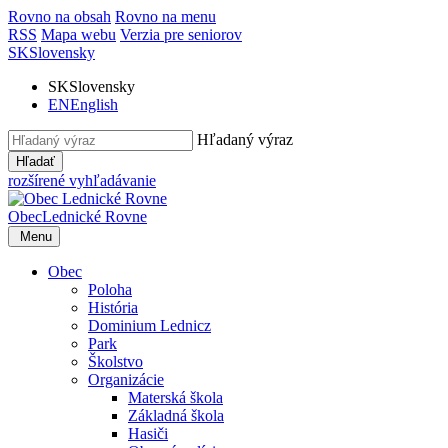
Rovno na obsah
Rovno na menu
RSS
Mapa webu
Verzia pre seniorov
SK
Slovensky
SK
Slovensky
EN
English
Hľadaný výraz
Hľadať
rozšírené vyhľadávanie
Obec
Lednické Rovne
Menu
Obec
Poloha
História
Dominium Lednicz
Park
Školstvo
Organizácie
Materská škola
Základná škola
Hasiči